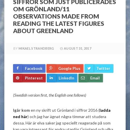
SIFFROR SOM JUST PUBLICERADES
OM GRÖNLAND/11
OBSERVATIONS MADE FROM
READING THE LATEST FIGURES
ABOUT GREENLAND
BY
MIKAEL STRANDBERG
AUGUST 31, 2017
Facebook
Google Plus
Twitter
Pinterest
LinkedIn
Email
(Swedish version first, the English one follows)
Igår kom
en ny skrift ut Grönland i siffror 2016 (
ladda
ned här
) och jag har ägnat några timmar att studera
dessa. Här är elva saker jag speciellt reagerade på som
kan vara intressant för andra utanför Grönland och vilka