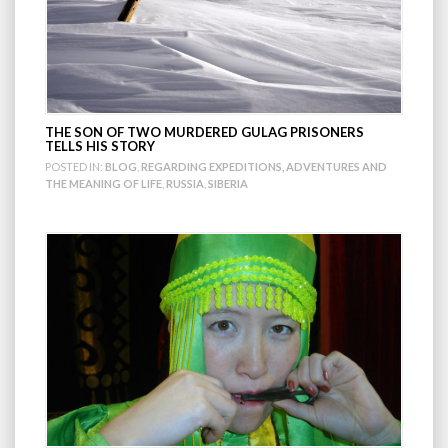
THE SON OF TWO MURDERED GULAG PRISONERS
TELLS HIS STORY
POSTED IN:
BLOG
,
REGARDING EXPEDITIONS, ADVENTURES AND
THE MEANING OF LIFE
,
RUSSIA
,
SIBERIA