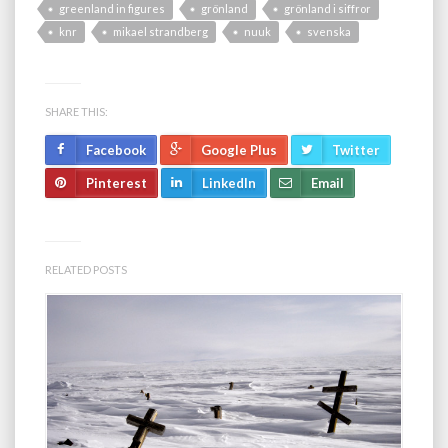
greenland in figures
grönland
grönland i siffror
knr
mikael strandberg
nuuk
svenska
SHARE THIS:
Facebook
Google Plus
Twitter
Pinterest
LinkedIn
Email
RELATED POSTS