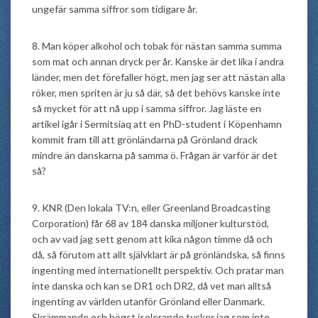
ungefär samma siffror som tidigare år.
8. Man köper alkohol och tobak för nästan samma summa
som mat och annan dryck per år. Kanske är det lika i andra
länder, men det förefaller högt, men jag ser att nästan alla
röker, men spriten är ju så där, så det behövs kanske inte
så mycket för att nå upp i samma siffror. Jag läste en
artikel igår i Sermitsiaq att en PhD-student i Köpenhamn
kommit fram till att grönländarna på Grönland drack
mindre än danskarna på samma ö. Frågan är varför är det
så?
9. KNR (Den lokala TV:n, eller Greenland Broadcasting
Corporation) får 68 av 184 danska miljoner kulturstöd,
och av vad jag sett genom att kika någon timme då och
då, så förutom att allt självklart är på grönländska, så finns
ingenting med internationellt perspektiv. Och pratar man
inte danska och kan se DR1 och DR2, då vet man alltså
ingenting av världen utanför Grönland eller Danmark.
Skrämmande och högst isolerande tycker jag som inte