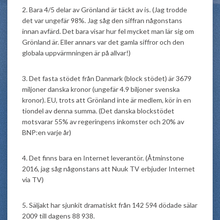
2. Bara 4/5 delar av Grönland är täckt av is. (Jag trodde
det var ungefär 98%. Jag såg den siffran någonstans
innan avfärd. Det bara visar hur fel mycket man lär sig om
Grönland är. Eller annars var det gamla siffror och den
globala uppvärmningen är på allvar!)
3. Det fasta stödet från Danmark (block stödet) är 3679
miljoner danska kronor (ungefär 4.9 biljoner svenska
kronor). EU, trots att Grönland inte är medlem, kör in en
tiondel av denna summa. (Det danska blockstödet
motsvarar 55% av regeringens inkomster och 20% av
BNP:en varje år)
4. Det finns bara en Internet leverantör. (Åtminstone
2016, jag såg någonstans att Nuuk TV erbjuder Internet
via TV)
5. Säljakt har sjunkit dramatiskt från 142 594 dödade sälar
2009 till dagens 88 938.