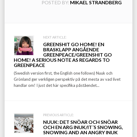
POSTED BY:
MIKAEL STRANDBERG
Post
NEXT ARTICLE:
GREENSHIT GO HOME! EN
navigation
BRASKLAPP ANGÅENDE
GREENPEACE/GREENSHIT GO
HOME! A SERIOUS NOTE AS REGARDS TO
GREENPEACE
(Swedish version first, the English one follows) Nuuk och
Grönland ger verkligen perspektiv på det mesta av vad livet
handlar om! I just det här specifika påståendet...
PREVIOUS ARTICLE:
NUUK: DET SNÖAR OCH SNÖAR
OCH EN ARG INUK/IT´S SNOWING,
SNOWING AND AN ANGRY INUK