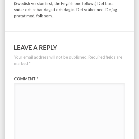
(Swedish version first, the English one follows) Det bara
snöar och snöar dag ut och dag in. Det vräker ned. De jag
pratat med, folk som...
LEAVE A REPLY
Your email address will not be published.
Required fields are
marked
*
COMMENT
*