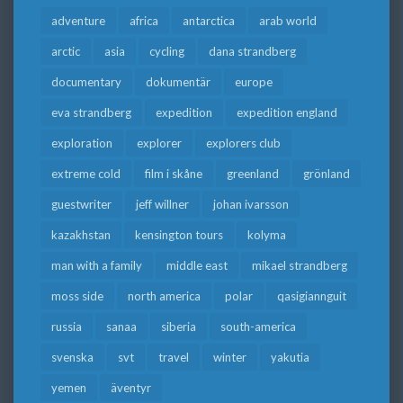
adventure
africa
antarctica
arab world
arctic
asia
cycling
dana strandberg
documentary
dokumentär
europe
eva strandberg
expedition
expedition england
exploration
explorer
explorers club
extreme cold
film i skåne
greenland
grönland
guestwriter
jeff willner
johan ivarsson
kazakhstan
kensington tours
kolyma
man with a family
middle east
mikael strandberg
moss side
north america
polar
qasigiannguit
russia
sanaa
siberia
south-america
svenska
svt
travel
winter
yakutia
yemen
äventyr