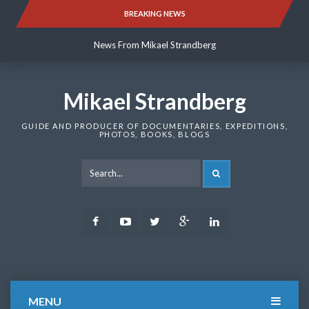
Skip
BREAKING NEWS
News From Mikael Strandberg
to
content
News From Mikael Strandberg
News From Mikael Strandberg
Mikael Strandberg
GUIDE AND PRODUCER OF DOCUMENTARIES, EXPEDITIONS,
PHOTOS, BOOKS, BLOGS
SEARCH
Facebook
Youtube
Twitter
Google
LinkedIn
Plus
MENU