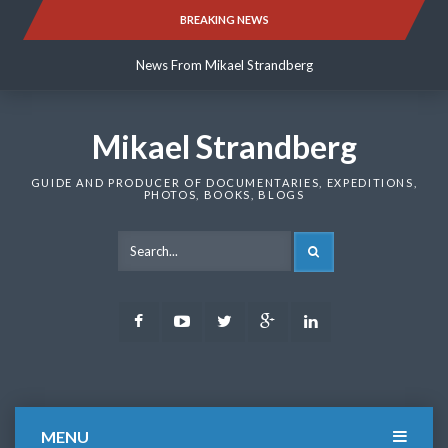
Skip
BREAKING NEWS
News From Mikael Strandberg
to
content
News From Mikael Strandberg
News From Mikael Strandberg
Mikael Strandberg
GUIDE AND PRODUCER OF DOCUMENTARIES, EXPEDITIONS,
PHOTOS, BOOKS, BLOGS
SEARCH
Facebook
Youtube
Twitter
Google
LinkedIn
Plus
MENU