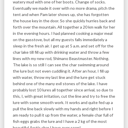
watery mud with one of her boots. Change of socks.
Eventually we made it over with no more drama, pitch the
tent and when Pam later shows up, she has forgotten
the house key in the door. So she quickly hurries back and
forth over the mountain. All together a 20 km walk for her
in the evening hours. I had planned cooking a major meal
on the gasstove, but all my guests falls immediately a
sleep in the fresh air. I get up at 5 a.m. and set off for the
char lake till fill up with drinking water and throw a few
lines with my new rod, Shimano Beastmaster. Nothing.
The lake is so still I can see the char swimming around
the lure but not even cuddling it. After an hour, I fill up
with water, throw my last line and the lure get stuck
behind one of the many evil stones of the lake. I have
probably lost 10 lures all together since arrival, so due to
this, I, with great irritation, cut the line and try to free the
lure with some smooth work. It works and quite fed up a
pull the line back slowly with my hands and right before I
am ready to pull it up from the water, a female char full of
fish eggs grabs the lure and I have a 2 kg of the most
beautiful Arctic char I have ever seen!