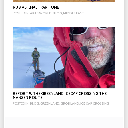
RUB AL-KHALI, PART ONE
POSTED IN:
ARAB WORLD
,
BLOG
,
MIDDLE EAST
REPORT 9: THE GREENLAND ICECAP CROSSING THE
NANSEN ROUTE
POSTED IN:
BLOG
,
GREENLAND
,
GRÖNLAND
,
ICE CAP CROSSING