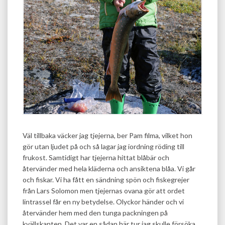
Väl tillbaka väcker jag tjejerna, ber Pam filma, vilket hon
gör utan ljudet på och så lagar jag iordning röding till
frukost. Samtidigt har tjejerna hittat blåbär och
återvänder med hela kläderna och ansiktena blåa. Vi går
och fiskar. Vi ha fått en sändning spön och fiskegrejer
från Lars Solomon men tjejernas ovana gör att ordet
lintrassel får en ny betydelse. Olyckor händer och vi
återvänder hem med den tunga packningen på
kvällskanten. Det var en sådan här tur jag skulle försöka