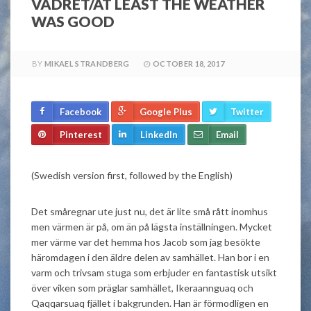
VÄDRET/AT LEAST THE WEATHER
WAS GOOD
BY
MIKAEL STRANDBERG
OCTOBER 18, 2017
Facebook
Google Plus
Twitter
Pinterest
LinkedIn
Email
(Swedish version first, followed by the English)
Det småregnar ute just nu, det är lite små rått inomhus
men värmen är på, om än på lägsta inställningen. Mycket
mer värme var det hemma hos Jacob som jag besökte
häromdagen i den äldre delen av samhället. Han bor i en
varm och trivsam stuga som erbjuder en fantastisk utsikt
över viken som präglar samhället, Ikeraannguaq och
Qaqqarsuaq fjället i bakgrunden. Han är förmodligen en