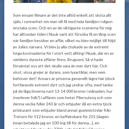
Som ensam filmare är det inte alltid enkelt att sköta allt
själv, i synnerhet om man vill få med hela familjen i någon
enstaka scen. Och en av de viktigaste scenerna för mig
har alltsedan tiden i Nuuk varit att försöka få en lång scen
när familjen besöker en affär, vilket nu blev möjligt till följd
av Julies närvaro. Vi blev ju alla chokade av de extremt
höga kostnaderna för i stort sett allting i Nuuk, där en av
världens dyraste affärer finns, Brugseni. Så vi hade
förväntat oss att det skulle vara än mer dyrt här. Och
visst, vissa grejer är dyrare, som lyxartiklar, men vem
behöver det? Annars är priserna generellt lägre här (dock
fortfarande extremt dyrt och jag undrar ofta, med tanke
på de låga lönerna runt 13-14 000 kronor i månaden, hur
överlever folk?) i affären som heter Pilersuisoq och som
denna vecka fyller 243 år och erbjuder då en extra tjock
priskurant som erbjuder bland annat gummistövlar från
Tretorn för 512 kronor, en kaffekokare för 255 (dagen
innan betalade jag en 100-ing till för denna…), en