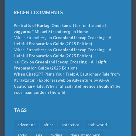
RECENT COMMENTS
Portraits of Karlag. Ondskan sitter fortfarande i
väggarna * Mikael Strandberg
on
Home
Mikael Strandberg
on
Greenland Icecap Crossing – A
Helpful Preparation Guide (2025 Edition)
Mikael Strandberg
on
Greenland Icecap Crossing – A
Helpful Preparation Guide (2025 Edition)
Neil Cox
on
Greenland Icecap Crossing – A Helpful
Preparation Guide (2025 Edition)
When ChatGPT Plans Your Trek: A Cautionary Tale from
Kyrgyzstan » Explorersweb
on
Adventure by AI—A
Cautionary Tale: Why artificial intelligence shouldn’t be
your main guide in the wild
TAGS
adventure
africa
antarctica
arab world
arctic
asia
cycling
dana strandberg