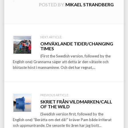
POSTED BY:
MIKAEL STRANDBERG
Post
NEXT ARTICLE:
OMVÄXLANDE TIDER/CHANGING
navigation
TIMES
(First the Swedish version, followed by the
English one) Grannarna säger att detta är den våtaste och
blötaste höst i mannaminne. Och det har regnat,...
PREVIOUS ARTICLE:
SKRIET FRÅN VILDMARKEN/CALL
OF THE WILD
(Swedish version first, followed by the
English one) “Berätta om det då!” kräver Pam både irriterat
och uppmuntrande. De senaste tio åren har jag bott...