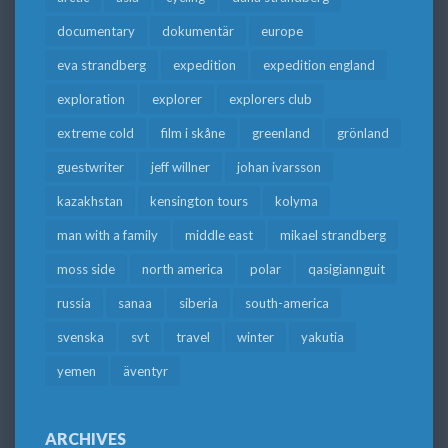
documentary
dokumentär
europe
eva strandberg
expedition
expedition england
exploration
explorer
explorers club
extreme cold
film i skåne
greenland
grönland
guestwriter
jeff willner
johan ivarsson
kazakhstan
kensington tours
kolyma
man with a family
middle east
mikael strandberg
moss side
north america
polar
qasigiannguit
russia
sanaa
siberia
south-america
svenska
svt
travel
winter
yakutia
yemen
äventyr
ARCHIVES