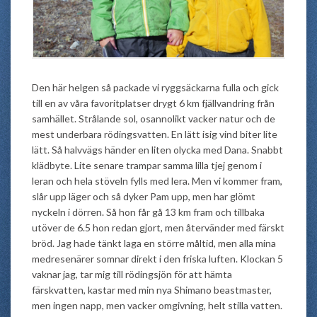
Den här helgen så packade vi ryggsäckarna fulla och gick
till en av våra favoritplatser drygt 6 km fjällvandring från
samhället. Strålande sol, osannolikt vacker natur och de
mest underbara rödingsvatten. En lätt isig vind biter lite
lätt. Så halvvägs händer en liten olycka med Dana. Snabbt
klädbyte. Lite senare trampar samma lilla tjej genom i
leran och hela stöveln fylls med lera. Men vi kommer fram,
slår upp läger och så dyker Pam upp, men har glömt
nyckeln i dörren. Så hon får gå 13 km fram och tillbaka
utöver de 6.5 hon redan gjort, men återvänder med färskt
bröd. Jag hade tänkt laga en större måltid, men alla mina
medresenärer somnar direkt i den friska luften. Klockan 5
vaknar jag, tar mig till rödingsjön för att hämta
färskvatten, kastar med min nya Shimano beastmaster,
men ingen napp, men vacker omgivning, helt stilla vatten.