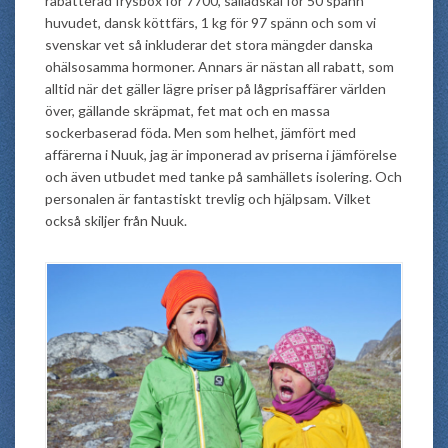
rabatterad frysbox för 7700, salladskål för 50 spänn
huvudet, dansk köttfärs, 1 kg för 97 spänn och som vi
svenskar vet så inkluderar det stora mängder danska
ohälsosamma hormoner. Annars är nästan all rabatt, som
alltid när det gäller lägre priser på lågprisaffärer världen
över, gällande skräpmat, fet mat och en massa
sockerbaserad föda. Men som helhet, jämfört med
affärerna i Nuuk, jag är imponerad av priserna i jämförelse
och även utbudet med tanke på samhällets isolering. Och
personalen är fantastiskt trevlig och hjälpsam. Vilket
också skiljer från Nuuk.