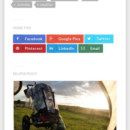
svenska
weather
SHARE THIS:
Facebook
Google Plus
Twitter
Pinterest
LinkedIn
Email
RELATED POSTS