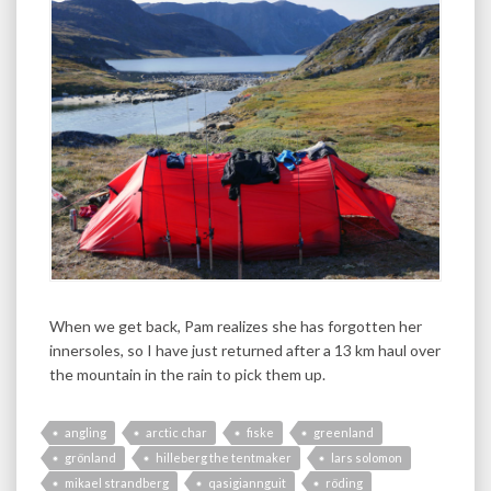
When we get back, Pam realizes she has forgotten her
innersoles, so I have just returned after a 13 km haul over
the mountain in the rain to pick them up.
angling
arctic char
fiske
greenland
grönland
hilleberg the tentmaker
lars solomon
mikael strandberg
qasigiannguit
röding