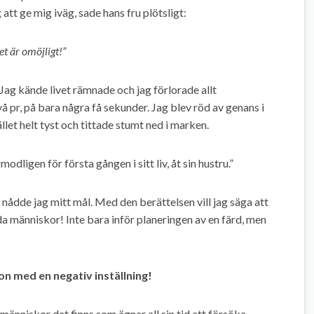
 att ge mig iväg, sade hans fru plötsligt:
et är omöjligt!”
Jag kände livet rämnade och jag förlorade allt
å pr, på bara några få sekunder. Jag blev röd av genans i
llet helt tyst och tittade stumt ned i marken.
odligen för första gången i sitt liv, åt sin hustru.”
 nådde jag mitt mål. Med den berättelsen vill jag säga att
da människor! Inte bara inför planeringen av en färd, men
on med en negativ inställning!
människor det finns som ägnar all sin tid att försöka