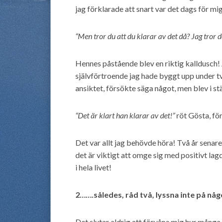
jag förklarade att snart var det dags för mig
“Men tror du att du klarar av det då? Jag tror d
Hennes påstående blev en riktig kalldusch! 
självförtroende jag hade byggt upp under tv
ansiktet, försökte säga något, men blev i stä
“Det är klart han klarar av det!”
röt Gösta, förm
Det var allt jag behövde höra! Två år senare
det är viktigt att omge sig med positivt lag
i hela livet!
2…….således, råd två, lyssna inte på någ
Det slutar aldrig att förvåna mig hur många 