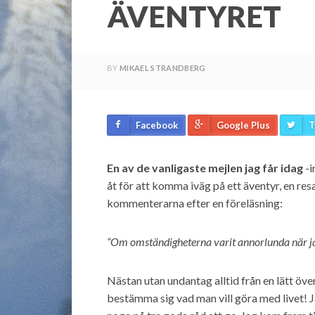
ÄVENTYRET
BY
MIKAEL STRANDBERG
Facebook
Google Plus
T
En av de vanligaste mejlen jag får idag
-i
åt för att komma iväg på ett äventyr, en resa
kommenterarna efter en föreläsning:
“Om omständigheterna varit annorlunda när jag
Nästan utan undantag alltid från en lätt öv
bestämma sig vad man vill göra med livet! Ja