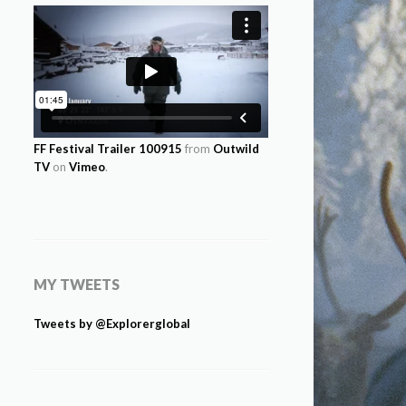
FF Festival Trailer 100915
from
Outwild
TV
on
Vimeo
.
MY TWEETS
Tweets by @Explorerglobal