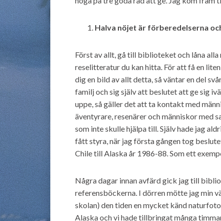
noga på tre goda råd att ge. Jag kom fram til
Halva nöjet är förberedelserna oc
Först av allt, gå till biblioteket och låna a
reselitteratur du kan hitta. För att få en lite
dig en bild av allt detta, så väntar en del sv
familj och sig själv att beslutet att ge sig i
uppe, så gäller det att ta kontakt med män
äventyrare, resenärer och människor med s
som inte skulle hjälpa till. Själv hade jag
fått styra, när jag första gången tog beslutet
Chile till Alaska år 1986-88. Som ett exemp
Några dagar innan avfärd gick jag till biblio
referensböckerna. I dörren mötte jag min vän
skolan) den tiden en mycket känd naturfotog
Alaska och vi hade tillbringat många timma