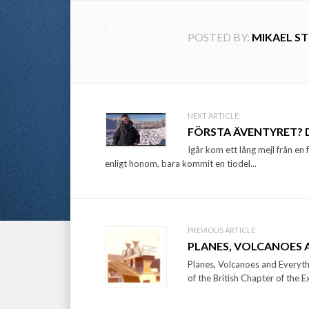
POSTED BY:
MIKAEL S
Post
NEXT ARTICLE:
FÖRSTA ÄVENTYRET? D
navigation
Igår kom ett lång mejl från en 
enligt honom, bara kommit en tiodel...
PREVIOUS ARTICLE:
PLANES, VOLCANOES 
Planes, Volcanoes and Everyt
of the British Chapter of the E