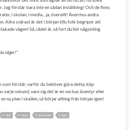
r. Jag förstår bara inte en sådan inställning! Och de finns
ater, i skolan, i media…ja, överallt! Även hos andra
Allra svårast är det i början tills folk begriper att
stakade vägen! Så, rådet är, så fort du hör någonting
du säger!”
ch som förstår, varför du behöver göra detta, köp
av varje sekund, vare sig det är en veckas äventyr eller
en ny plan i skallen, så börjar allting från början igen!
råd
resa
svenska
tips