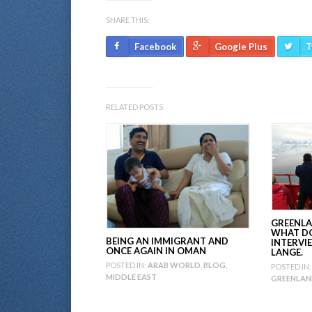
SHARE THIS:
Facebook
Google Plus
T
RELATED POSTS
GREENLA
WHAT DO
BEING AN IMMIGRANT AND
INTERVI
ONCE AGAIN IN OMAN
LANGE.
POSTED IN:
ARAB WORLD
,
BLOG
,
POSTED IN:
MIDDLE EAST
GREENLA