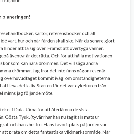
l följande:
h planeringen!
lla resehandböcker, kartor, referensböcker och all
n idé vart, hur och när färden skall ske. När du senare gjort
åra hinder att ta sig över. Främst att övertyga vänner,
väg på äventyr är det rätta. Och för att hålla motivationen
niskor som kan nära drömmen. Det vill säga andra
amma drömmar. Jag tror det inte finns någon resenär
 aldrig överhuvudtaget kommit iväg, om omständigheterna
 att leva detta liv. Starten för det var cykelturen från
el minns jag följande möte.
teket i Dala-Järna för att återlämna de sista
, Gösta Tysk, (tyvärr har han nu tagit sin mats ur
raf, och hans hustru. Hans favoritplats på jorden var
r att prata om detta fantastiska vildmarksområde. När