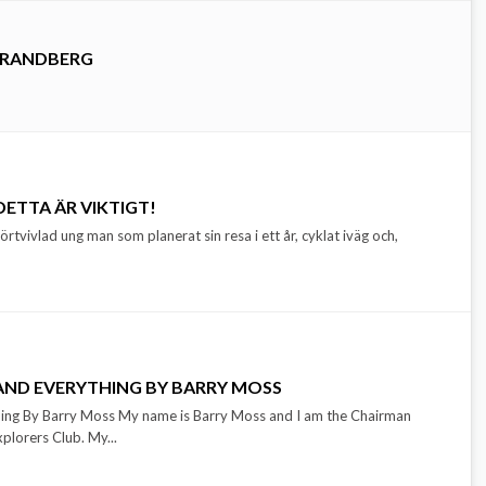
TRANDBERG
ETTA ÄR VIKTIGT!
förtvivlad ung man som planerat sin resa i ett år, cyklat iväg och,
AND EVERYTHING BY BARRY MOSS
hing By Barry Moss My name is Barry Moss and I am the Chairman
xplorers Club. My...