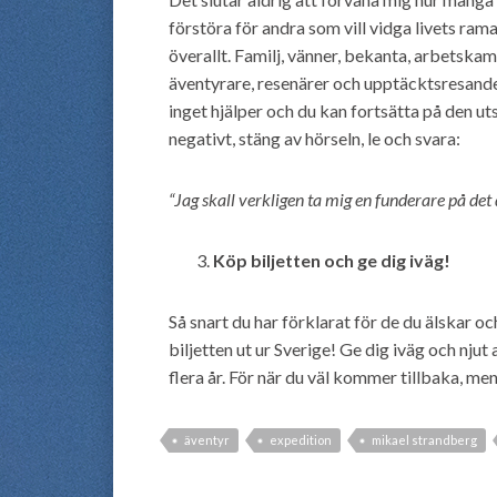
förstöra för andra som vill vidga livets rama
överallt. Familj, vänner, bekanta, arbetskamr
äventyrare, resenärer och upptäcktsresanden. 
inget hjälper och du kan fortsätta på den ut
negativt, stäng av hörseln, le och svara:
“Jag skall verkligen ta mig en funderare på det 
Köp biljetten och ge dig iväg!
Så snart du har förklarat för de du älskar o
biljetten ut ur Sverige! Ge dig iväg och njut 
flera år. För när du väl kommer tillbaka, men 
äventyr
expedition
mikael strandberg