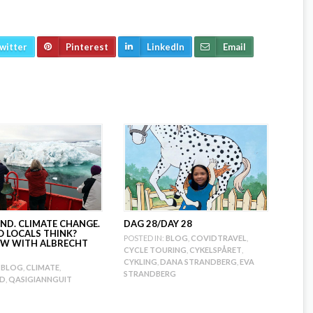
witter
Pinterest
LinkedIn
Email
ND. CLIMATE CHANGE.
DAG 28/DAY 28
 LOCALS THINK?
POSTED IN:
BLOG
,
COVIDTRAVEL
,
EW WITH ALBRECHT
CYCLE TOURING
,
CYKELSPÅRET
,
CYKLING
,
DANA STRANDBERG
,
EVA
BLOG
,
CLIMATE
,
STRANDBERG
ND
,
QASIGIANNGUIT