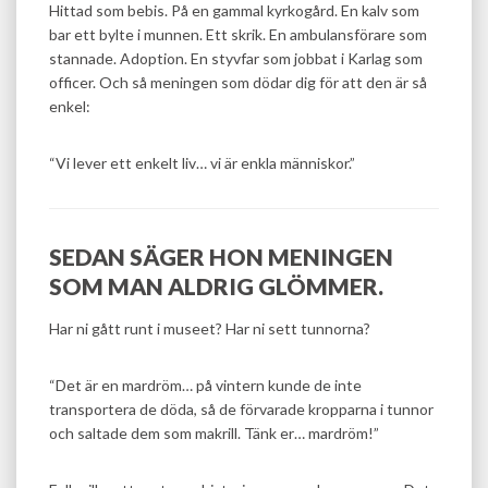
Hittad som bebis. På en gammal kyrkogård. En kalv som
bar ett bylte i munnen. Ett skrik. En ambulansförare som
stannade. Adoption. En styvfar som jobbat i Karlag som
officer. Och så meningen som dödar dig för att den är så
enkel:
“Vi lever ett enkelt liv… vi är enkla människor.”
SEDAN SÄGER HON MENINGEN
SOM MAN ALDRIG GLÖMMER.
Har ni gått runt i museet? Har ni sett tunnorna?
“Det är en mardröm… på vintern kunde de inte
transportera de döda, så de förvarade kropparna i tunnor
och saltade dem som makrill. Tänk er… mardröm!”