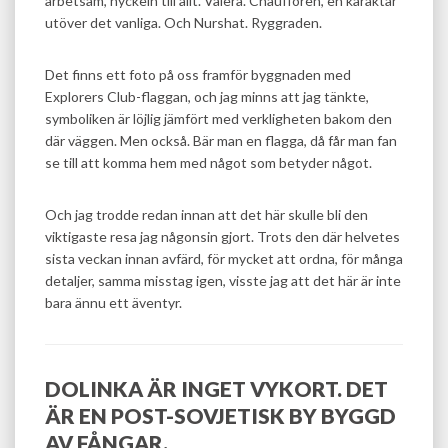
arbetsam, nyckeln till allt. Valera. Chauffören, en karaktär
utöver det vanliga. Och Nurshat. Ryggraden.
Det finns ett foto på oss framför byggnaden med
Explorers Club-flaggan, och jag minns att jag tänkte,
symboliken är löjlig jämfört med verkligheten bakom den
där väggen. Men också. Bär man en flagga, då får man fan
se till att komma hem med något som betyder något.
Och jag trodde redan innan att det här skulle bli den
viktigaste resa jag någonsin gjort. Trots den där helvetes
sista veckan innan avfärd, för mycket att ordna, för många
detaljer, samma misstag igen, visste jag att det här är inte
bara ännu ett äventyr.
DOLINKA ÄR INGET VYKORT. DET
ÄR EN POST-SOVJETISK BY BYGGD
AV FÅNGAR.