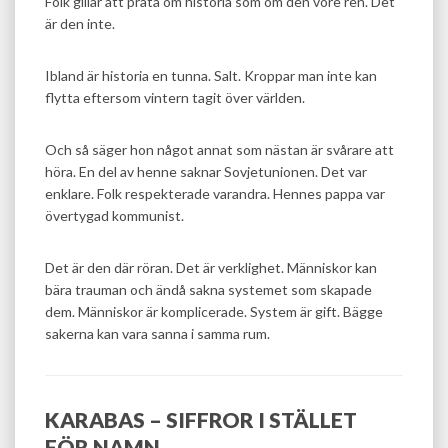
Folk gillar att prata om historia som om den vore ren. Det
är den inte.
Ibland är historia en tunna. Salt. Kroppar man inte kan
flytta eftersom vintern tagit över världen.
Och så säger hon något annat som nästan är svårare att
höra. En del av henne saknar Sovjetunionen. Det var
enklare. Folk respekterade varandra. Hennes pappa var
övertygad kommunist.
Det är den där röran. Det är verklighet. Människor kan
bära trauman och ändå sakna systemet som skapade
dem. Människor är komplicerade. System är gift. Bägge
sakerna kan vara sanna i samma rum.
KARABAS – SIFFROR I STÄLLET
FÖR NAMN