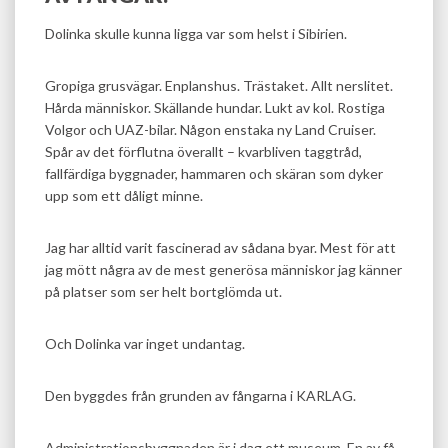
Dolinka skulle kunna ligga var som helst i Sibirien.
Gropiga grusvägar. Enplanshus. Trästaket. Allt nerslitet.
Hårda människor. Skällande hundar. Lukt av kol. Rostiga
Volgor och UAZ-bilar. Någon enstaka ny Land Cruiser.
Spår av det förflutna överallt – kvarbliven taggtråd,
fallfärdiga byggnader, hammaren och skäran som dyker
upp som ett dåligt minne.
Jag har alltid varit fascinerad av sådana byar. Mest för att
jag mött några av de mest generösa människor jag känner
på platser som ser helt bortglömda ut.
Och Dolinka var inget undantag.
Den byggdes från grunden av fångarna i KARLAG.
Administrationsbyggnaden är i dag ett museum. En av få