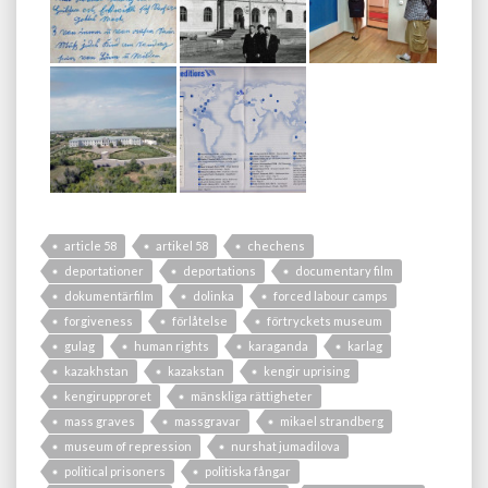
article 58
artikel 58
chechens
deportationer
deportations
documentary film
dokumentärfilm
dolinka
forced labour camps
forgiveness
förlåtelse
förtryckets museum
gulag
human rights
karaganda
karlag
kazakhstan
kazakstan
kengir uprising
kengirupproret
mänskliga rättigheter
mass graves
massgravar
mikael strandberg
museum of repression
nurshat jumadilova
political prisoners
politiska fångar