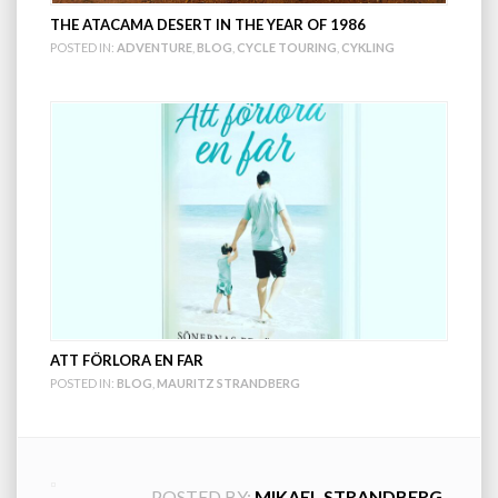
THE ATACAMA DESERT IN THE YEAR OF 1986
POSTED IN:
ADVENTURE
,
BLOG
,
CYCLE TOURING
,
CYKLING
ATT FÖRLORA EN FAR
POSTED IN:
BLOG
,
MAURITZ STRANDBERG
POSTED BY:
MIKAEL STRANDBERG