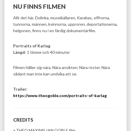
NU FINNS FILMEN
Allt det här, Dolinka, museikällaren, Karabas, siffrorna,
tunnorna, männen, kvinnorna, upproren, deportationerna,
helgonen, finns nu i en färdig dokumentärfilm.
Portraits of Karlag
Längd:
1 timme och 40 minuter
Filmen håller sig nära. Nära ansikten. Nära röster. Nära
sådant man inte kan undvika att se.
Trailer:
https://www.theogoble.com/portraits-of-karlag
CREDITS
a THEO MAXIMILIAN GOBLE film