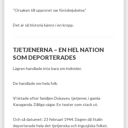
“Orsaken till upproret var förödmjukelse.”
Det är så historia känns i en kropp.
TJETJENERNA – EN HEL NATION
SOM DEPORTERADES
Lägren handlade inte bara om individer.
De handlade om hela folk.
Vi letade efter familjen Dokayev, tjetjener, i gamla
Karaganda. Dåliga vägar. En teater som stack ut.
Och så datumet: 23 februari 1944. Dagen då Stalin
deporterade hela det tjetjenska och ingusjiska folket.