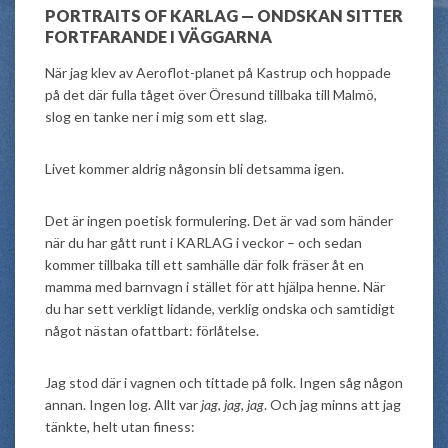
PORTRAITS OF KARLAG — ONDSKAN SITTER
FORTFARANDE I VÄGGARNA
När jag klev av Aeroflot-planet på Kastrup och hoppade
på det där fulla tåget över Öresund tillbaka till Malmö,
slog en tanke ner i mig som ett slag.
Livet kommer aldrig någonsin bli detsamma igen.
Det är ingen poetisk formulering. Det är vad som händer
när du har gått runt i KARLAG i veckor – och sedan
kommer tillbaka till ett samhälle där folk fräser åt en
mamma med barnvagn i stället för att hjälpa henne. När
du har sett verkligt lidande, verklig ondska och samtidigt
något nästan ofattbart: förlåtelse.
Jag stod där i vagnen och tittade på folk. Ingen såg någon
annan. Ingen log. Allt var
jag, jag, jag
. Och jag minns att jag
tänkte, helt utan finess: