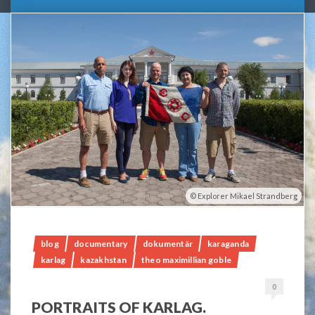
Explorer Mikael Strandberg
blog
documentary
dokumentär
karaganda
karlag
kazakhstan
theo maximillian goble
0
PORTRAITS OF KARLAG.