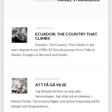
Post
NEXT ARTICLE:
ECUADOR: THE COUNTRY THAT
navigation
CLIMBS
Ecuador: The Country That Climbs is the
next chapter in my 1986–87 bicycle journey from Chile to
Alaska. It begins in the mud and hustle...
PREVIOUS ARTICLE:
ATT FÅ GÅ VILSE
Jag hittade ett foto av mig själv
häromdagen. Jag sitter på en stenmur i
Machu Picchu. Terrasserna ligger som gröna trappsteg nerför
berget och husgrunderna...