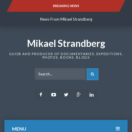
Skip
BREAKING NEWS
News From Mikael Strandberg
to
content
News From Mikael Strandberg
News From Mikael Strandberg
Mikael Strandberg
GUIDE AND PRODUCER OF DOCUMENTARIES, EXPEDITIONS,
PHOTOS, BOOKS, BLOGS
SEARCH
Facebook
Youtube
Twitter
Google
LinkedIn
Plus
MENU