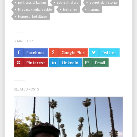
portraits of karlag
soviet history
sovjetisk historia
theo maximilian goble
tjetjener
trauma
tvångsarbetsläger
SHARE THIS:
Facebook
Google Plus
Twitter
Pinterest
LinkedIn
Email
RELATED POSTS