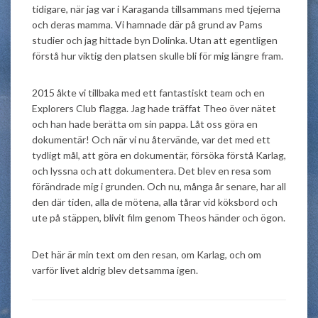
tidigare, när jag var i Karaganda tillsammans med tjejerna
och deras mamma. Vi hamnade där på grund av Pams
studier och jag hittade byn Dolinka. Utan att egentligen
förstå hur viktig den platsen skulle bli för mig längre fram.
2015 åkte vi tillbaka med ett fantastiskt team och en
Explorers Club flagga. Jag hade träffat Theo över nätet
och han hade berätta om sin pappa. Låt oss göra en
dokumentär! Och när vi nu återvände, var det med ett
tydligt mål, att göra en dokumentär, försöka förstå Karlag,
och lyssna och att dokumentera. Det blev en resa som
förändrade mig i grunden. Och nu, många år senare, har all
den där tiden, alla de mötena, alla tårar vid köksbord och
ute på stäppen, blivit film genom Theos händer och ögon.
Det här är min text om den resan, om Karlag, och om
varför livet aldrig blev detsamma igen.