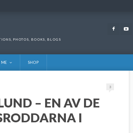
Faceb
TIONS, PHOTOS, BOOKS, BLOGS
 ME
SHOP
3
UND – EN AV DE
SRODDARNA I