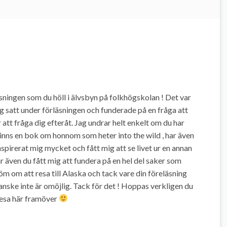
sningen som du höll i älvsbyn på folkhögskolan ! Det var
Jag satt under förläsningen och funderade på en fråga att
ör att fråga dig efteråt. Jag undrar helt enkelt om du har
inns en bok om honnom som heter into the wild , har även
l inspirerat mig mycket och fått mig att se livet ur en annan
ar även du fått mig att fundera på en hel del saker som
dröm om att resa till Alaska och tack vare din föreläsning
anske inte är omöjlig. Tack för det ! Hoppas verkligen du
resa här framöver