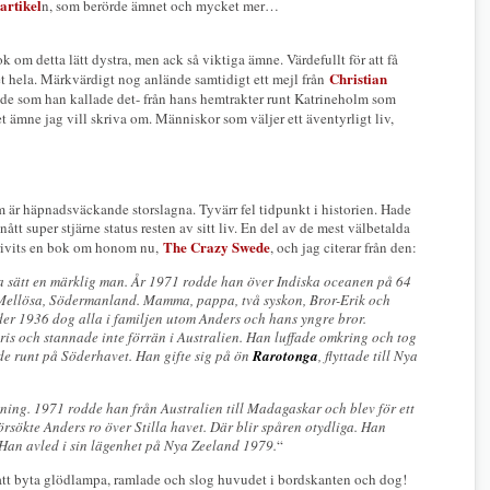
artikel
n, som berörde ämnet och mycket mer…
ok om detta lätt dystra, men ack så viktiga ämne. Värdefullt för att få
Christian
et hela. Märkvärdigt nog anlände samtidigt ett mejl från
söde som han kallade det- från hans hemtrakter runt Katrineholm som
t ämne jag vill skriva om. Människor som väljer ett äventyrligt liv,
m är häpnadsväckande storslagna. Tyvärr fel tidpunkt i historien. Hade
nått super stjärne status resten av sitt liv. En del av de mest välbetalda
The Crazy Swede
krivits en bok om honom nu,
, och jag citerar från den:
a sätt en märklig man. År 1971 rodde han över Indiska oceanen på 64
i Mellösa, Södermanland. Mamma, pappa, två syskon, Bror-Erik och
er 1936 dog alla i familjen utom Anders och hans yngre bror.
ris och stannade inte förrän i Australien. Han luffade omkring och tog
de runt på Söderhavet. Han gifte sig på ön
Rarotonga
, flyttade till Nya
dning. 1971 rodde han från Australien till Madagaskar och blev för ett
örsökte Anders ro över Stilla havet. Där blir spåren otydliga. Han
. Han avled i sin lägenhet på Nya Zeeland 1979.
“
r att byta glödlampa, ramlade och slog huvudet i bordskanten och dog!