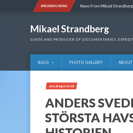
Skip
News From Mikael Strandberg
BREAKING NEWS
to
content
News From Mikael Strandberg
Mikael Strandberg
GUIDE AND PRODUCER OF DOCUMENTARIES, EXPEDI
BLOG
PHOTO GALLERY
ABOUT
uncategorized
ANDERS SVEDL
STÖRSTA HAV
HISTORIEN