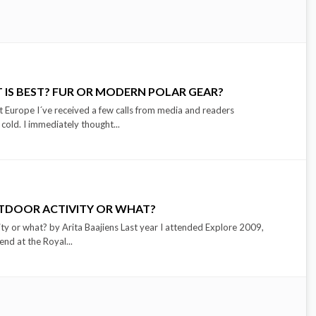
 IS BEST? FUR OR MODERN POLAR GEAR?
hit Europe I´ve received a few calls from media and readers
cold. I immediately thought...
TDOOR ACTIVITY OR WHAT?
ty or what? by Arita Baajiens Last year I attended Explore 2009,
nd at the Royal...