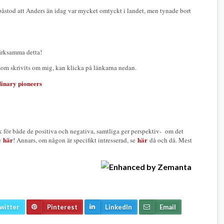
åstod att Anders än idag var mycket omtyckt i landet, men tynade bort
ärksamma detta!
er som skrivits om mig, kan klicka på länkarna nedan.
dinary pioneers
ck för både de positiva och negativa, samtliga ger perspektiv- om det
här
här
te
! Annars, om någon är specifikt intresserad, se
då och då. Mest
witter
Pinterest
LinkedIn
Email