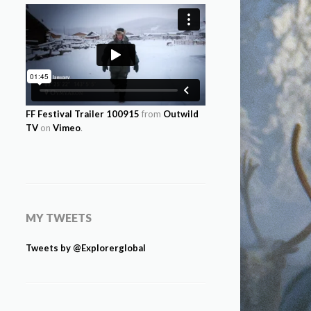
FF Festival Trailer 100915
from
Outwild
TV
on
Vimeo
.
MY TWEETS
Tweets by @Explorerglobal