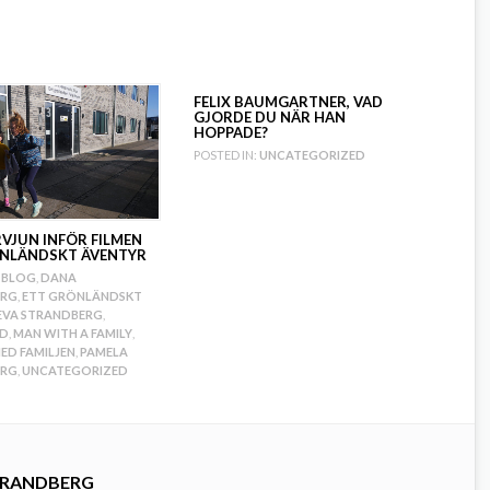
FELIX BAUMGARTNER, VAD
GJORDE DU NÄR HAN
HOPPADE?
POSTED IN:
UNCATEGORIZED
RVJUN INFÖR FILMEN
NLÄNDSKT ÄVENTYR
BLOG
,
DANA
ERG
,
ETT GRÖNLÄNDSKT
EVA STRANDBERG
,
ND
,
MAN WITH A FAMILY
,
ED FAMILJEN
,
PAMELA
ERG
,
UNCATEGORIZED
TRANDBERG