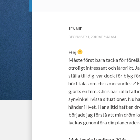
JENNIE
DECEMBER 1, 2010 AT 5:46 AM
Hej
Måste först bara tacka för förelä
otroligt intressant och lärorikt. 
ställa till dig, var dock för blyg f
hört talas om chris mccandless? F
gjorts en film. Chris har i alla fal
synvinkel i vissa situationer. Nu h
händer i livet. Har alltid haft en 
började jag förstå att min dröm k
lyckas genomföra din planerade 
Mvh Jennie Lundberg 20 år