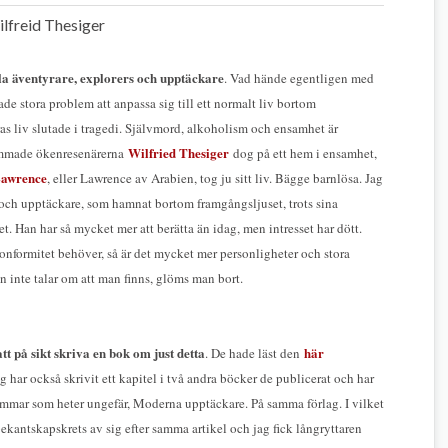
lfreid Thesiger
mla äventyrare, explorers och upptäckare
. Vad hände egentligen med
e stora problem att anpassa sig till ett normalt liv bortom
as liv slutade i tragedi. Självmord, alkoholism och ensamhet är
Wilfried Thesiger
ammade ökenresenärerna
dog på ett hem i ensamhet,
Lawrence
, eller Lawrence av Arabien, tog ju sitt liv. Bägge barnlösa. Jag
e och upptäckare, som hamnat bortom framgångsljuset, trots sina
et. Han har så mycket mer att berätta än idag, men intresset har dött.
konformitet behöver, så är det mycket mer personligheter och stora
n inte talar om att man finns, glöms man bort.
att på sikt skriva en bok om just detta
här
. De hade läst den
 har också skrivit ett kapitel i två andra böcker de publicerat och har
 sommar som heter ungefär, Moderna upptäckare. På samma förlag. I vilket
bekantskapskrets av sig efter samma artikel och jag fick långryttaren