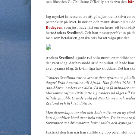
här 
och filosofen CuChullaine O´Reilly att skriva den
Jag mycket intresserad av att göra just det. Skriva en b
perspektiv på livet, historien och människans plats i d
Bodegren
, som just hade läst om en herre -ett levnad
Anders Svedlund.
hette
Och han passar perfekt in på de
men som betalar ett ganska pris för att våga just det.
Anders Svedlund
gjorde två solo turer i en roddbåt so
det varit idag, där havsrodd är så populärt, så hade han 
äventyrarna idag, är kvinnliga havsroddare. Det har s
“Anders Svedlund var en svensk äventyrare och på all
dagar! Från Australien till Afrika. Han föddes 1926 
Ann-Marie. Anders var äldst. På några få månader und
Midsommarafton 1950 satte sig Anders på tåget till Pa
tillfälliga jobb. Grävde guld på Nya Guinea och segla
Zeeland och fick två döttrar.
Men äktenskapet tar slut och Anders liv tar en ny vän
kort ögonblick känd över hela världen. Tre år senare f
försvinner in i drömmarna, bort i soldis och dyningar
Faktiskt dog han när han ställde sig upp på en stol fö