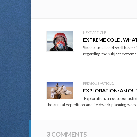
Post
NEXT ARTICLE:
EXTREME COLD, WHAT
navigation
Since a small cold spell have 
regarding the subject extreme 
PREVIOUS ARTICLE:
EXPLORATION: AN OU
Exploration: an outdoor activi
the annual expedition and fieldwork planning weeke
3 COMMENTS