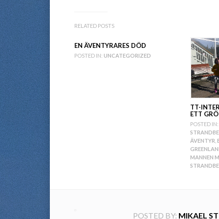
RELATED POSTS
EN ÄVENTYRARES DÖD
POSTED IN:
UNCATEGORIZED
TT-INTE
ETT GRÖ
POSTED IN:
STRANDB
ÄVENTYR
,
GREENLA
MANNEN M
STRANDB
POSTED BY:
MIKAEL S