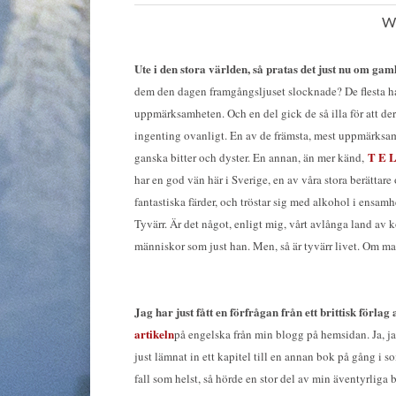
Wi
Ute i den stora världen, så pratas det just nu om ga
dem den dagen framgångsljuset slocknade? De flesta had
uppmärksamheten. Och en del gick de så illa för att der
ingenting ovanligt. En av de främsta, mest uppmärks
T E 
ganska bitter och dyster. En annan, än mer känd,
har en god vän här i Sverige, en av våra stora berättar
fantastiska färder, och tröstar sig med alkohol i ensamh
Tyvärr. Är det något, enligt mig, vårt avlånga land av 
människor som just han. Men, så är tyvärr livet. Om ma
Jag har just fått en förfrågan från ett brittisk förlag 
artikeln
på engelska från min blogg på hemsidan. Ja, jag
just lämnat in ett kapitel till en annan bok på gång i
fall som helst, så hörde en stor del av min äventyrliga 