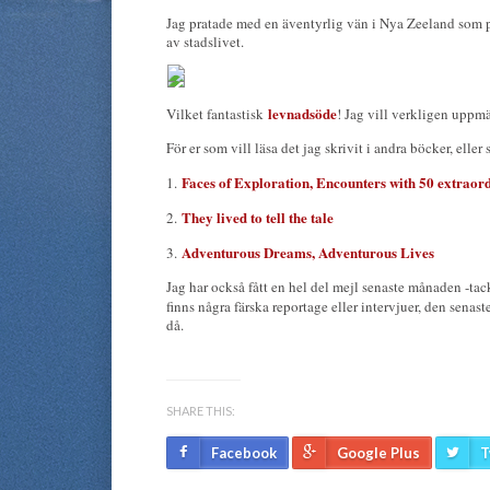
Jag pratade med en äventyrlig vän i Nya Zeeland som p
av stadslivet.
levnadsöde
Vilket fantastisk
! Jag vill verkligen uppm
För er som vill läsa det jag skrivit i andra böcker, ell
Faces of Exploration, Encounters with 50 extraor
1.
They lived to tell the tale
2.
Adventurous Dreams, Adventurous Lives
3.
Jag har också fått en hel del mejl senaste månaden -ta
finns några färska reportage eller intervjuer, den senas
då.
SHARE THIS:
Facebook
Google Plus
T