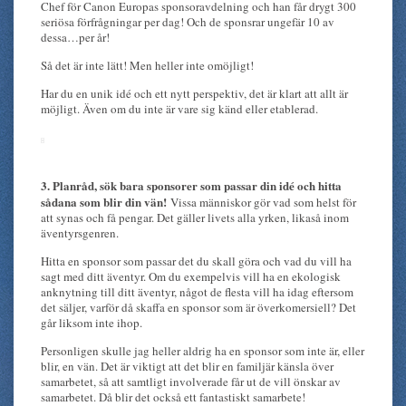
Chef för Canon Europas sponsoravdelning och han får drygt 300
seriösa förfrågningar per dag! Och de sponsrar ungefär 10 av
dessa…per år!
Så det är inte lätt! Men heller inte omöjligt!
Har du en unik idé och ett nytt perspektiv, det är klart att allt är
möjligt. Även om du inte är vare sig känd eller etablerad.
3. Planråd, sök bara sponsorer som passar din idé och hitta
sådana som blir din vän!
Vissa människor gör vad som helst för
att synas och få pengar. Det gäller livets alla yrken, likaså inom
äventyrsgenren.
Hitta en sponsor som passar det du skall göra och vad du vill ha
sagt med ditt äventyr. Om du exempelvis vill ha en ekologisk
anknytning till ditt äventyr, något de flesta vill ha idag eftersom
det säljer, varför då skaffa en sponsor som är överkomersiell? Det
går liksom inte ihop.
Personligen skulle jag heller aldrig ha en sponsor som inte är, eller
blir, en vän. Det är viktigt att det blir en familjär känsla över
samarbetet, så att samtligt involverade får ut de vill önskar av
samarbetet. Då blir det också ett fantastiskt samarbete!