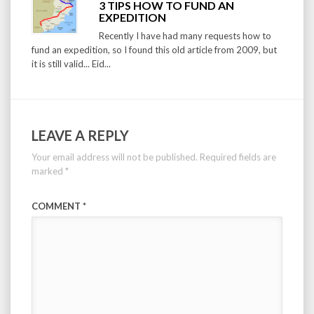
3 TIPS HOW TO FUND AN
EXPEDITION
Recently I have had many requests how to
fund an expedition, so I found this old article from 2009, but
it is still valid... Eid...
LEAVE A REPLY
Your email address will not be published.
Required fields are
marked
*
COMMENT
*