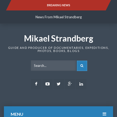
Skip
BREAKING NEWS
News From Mikael Strandberg
to
content
News From Mikael Strandberg
News From Mikael Strandberg
Mikael Strandberg
GUIDE AND PRODUCER OF DOCUMENTARIES, EXPEDITIONS,
PHOTOS, BOOKS, BLOGS
SEARCH
Facebook
Youtube
Twitter
Google
LinkedIn
Plus
MENU