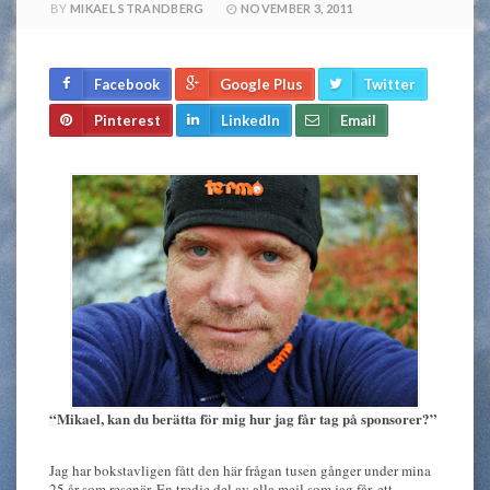
BY
MIKAEL STRANDBERG
NOVEMBER 3, 2011
Facebook
Google Plus
Twitter
Pinterest
LinkedIn
Email
“Mikael, kan du berätta för mig hur jag får tag på sponsorer?”
Jag har bokstavligen fått den här frågan tusen gånger under mina
25 år som resenär. En tredje del av alla mejl som jag får, ett