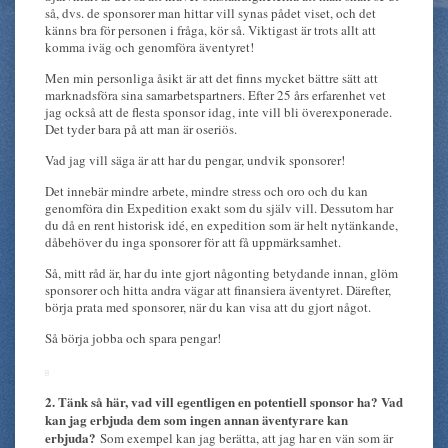
så, dvs. de sponsorer man hittar vill synas pådet viset, och det
känns bra för personen i fråga, kör så. Viktigast är trots allt att
komma iväg och genomföra äventyret!
Men min personliga åsikt är att det finns mycket bättre sätt att
marknadsföra sina samarbetspartners. Efter 25 års erfarenhet vet
jag också att de flesta sponsor idag, inte vill bli överexponerade.
Det tyder bara på att man är oseriös.
Vad jag vill säga är att har du pengar, undvik sponsorer!
Det innebär mindre arbete, mindre stress och oro och du kan
genomföra din Expedition exakt som du själv vill. Dessutom har
du då en rent historisk idé, en expedition som är helt nytänkande,
dåbehöver du inga sponsorer för att få uppmärksamhet.
Så, mitt råd är, har du inte gjort någonting betydande innan, glöm
sponsorer och hitta andra vägar att finansiera äventyret. Därefter,
börja prata med sponsorer, när du kan visa att du gjort något.
Så börja jobba och spara pengar!
2. Tänk så här, vad vill egentligen en potentiell sponsor ha? Vad
kan jag erbjuda dem som ingen annan äventyrare kan
erbjuda?
Som exempel kan jag berätta, att jag har en vän som är