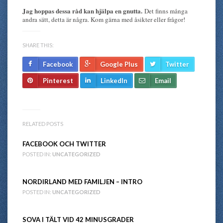
Jag hoppas dessa råd kan hjälpa en gnutta.
Det finns många
andra sätt, detta är några. Kom gärna med åsikter eller frågor!
SHARE THIS:
Facebook
Google Plus
Twitter
Pinterest
LinkedIn
Email
RELATED POSTS
FACEBOOK OCH TWITTER
POSTED IN:
UNCATEGORIZED
NORDIRLAND MED FAMILJEN – INTRO
POSTED IN:
UNCATEGORIZED
SOVA I TÄLT VID 42 MINUSGRADER