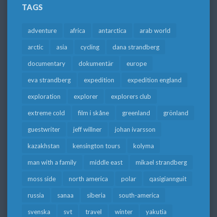
TAGS
adventure
africa
antarctica
arab world
arctic
asia
cycling
dana strandberg
documentary
dokumentär
europe
eva strandberg
expedition
expedition england
exploration
explorer
explorers club
extreme cold
film i skåne
greenland
grönland
guestwriter
jeff willner
johan ivarsson
kazakhstan
kensington tours
kolyma
man with a family
middle east
mikael strandberg
moss side
north america
polar
qasigiannguit
russia
sanaa
siberia
south-america
svenska
svt
travel
winter
yakutia