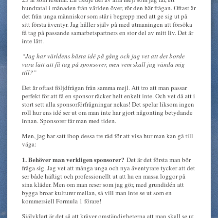
hundratal i månaden från världen över, rör den här frågan. Oftast är
det från unga människor som står i begrepp med att ge sig ut på
sitt första äventyr. Jag håller själv på med utmaningen att försöka
få tag på passande samarbetspartners en stor del av mitt liv. Det är
inte lätt.
“Jag har världens bästa idé på gång och jag vet att det borde
vara lätt att få tag på sponsorer, men vem skall jag vända mig
till?”
Det är oftast följdfrågan från samma mejl. Att tro att man passar
perfekt för att få en sponsor räcker helt enkelt inte. Och vet då att i
stort sett alla sponsorförfrågningar nekas! Det spelar liksom ingen
roll hur ens idé ser ut om man inte har gjort någonting betydande
innan. Sponsorer får man med tiden.
Men, jag har satt ihop dessa tre råd för att visa hur man kan gå till
väga:
1. Behöver man verkligen sponsorer?
Det är det första man bör
fråga sig. Jag vet att många unga och nya äventyrare tycker att det
ser både häftigt och professionellt ut att ha en massa loggor på
sina kläder. Men om man reser som jag gör, med grundidén att
bygga broar kulturer mellan, så vill man inte se ut som en
kommersiell Formula 1 förare!
Självklart är det så att kräver omständigheterna att man skall se ut