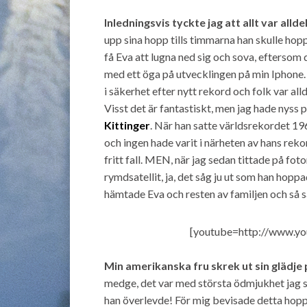
Inledningsvis tyckte jag att allt var allde
upp sina hopp tills timmarna han skulle hop
få Eva att lugna ned sig och sova, efters
med ett öga på utvecklingen på min Iphone. S
i säkerhet efter nytt rekord och folk var all
Visst det är fantastiskt, men jag hade nyss 
Kittinger
. När han satte världsrekordet 196
och ingen hade varit i närheten av hans rek
fritt fall. MEN, när jag sedan tittade på f
rymdsatellit, ja, det såg ju ut som han hopp
hämtade Eva och resten av familjen och så s
[youtube=http://www.
Min amerikanska fru skrek ut sin glädje
medge, det var med största ödmjukhet jag s
han överlevde! För mig bevisade detta hopp at