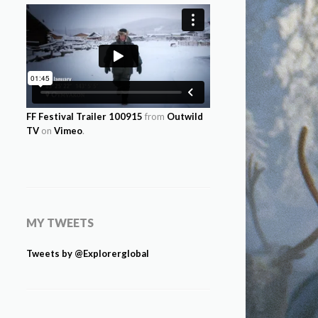
FF Festival Trailer 100915
from
Outwild
TV
on
Vimeo
.
MY TWEETS
Tweets by @Explorerglobal