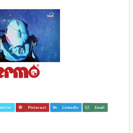
witter
Pinterest
LinkedIn
Email