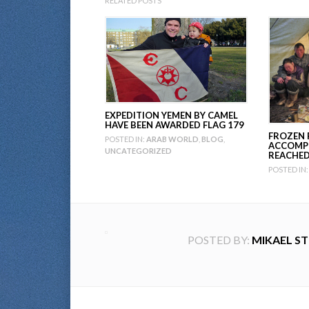
RELATED POSTS
EXPEDITION YEMEN BY CAMEL
HAVE BEEN AWARDED FLAG 179
FROZEN 
POSTED IN:
ARAB WORLD
,
BLOG
,
ACCOMPL
UNCATEGORIZED
REACHE
POSTED IN:
POSTED BY:
MIKAEL S