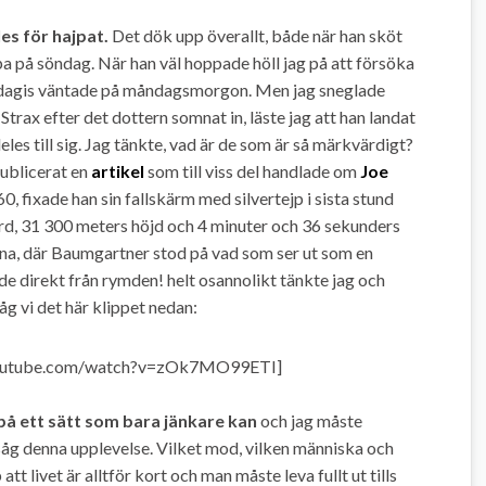
les för hajpat.
Det dök upp överallt, både när han sköt
pa på söndag. När han väl hoppade höll jag på att försöka
om dagis väntade på måndagsmorgon. Men jag sneglade
trax efter det dottern somnat in, läste jag att han landat
deles till sig. Jag tänkte, vad är de som är så märkvärdigt?
publicerat en
artikel
som till viss del handlade om
Joe
0, fixade han sin fallskärm med silvertejp i sista stund
ord, 31 300 meters höjd och 4 minuter och 36 sekunders
otona, där Baumgartner stod på vad som ser ut som en
ade direkt från rymden! helt osannolikt tänkte jag och
åg vi det här klippet nedan:
youtube.com/watch?v=zOk7MO99ETI]
 på ett sätt som bara jänkare kan
och jag måste
åg denna upplevelse. Vilket mod, vilken människa och
t livet är alltför kort och man måste leva fullt ut tills