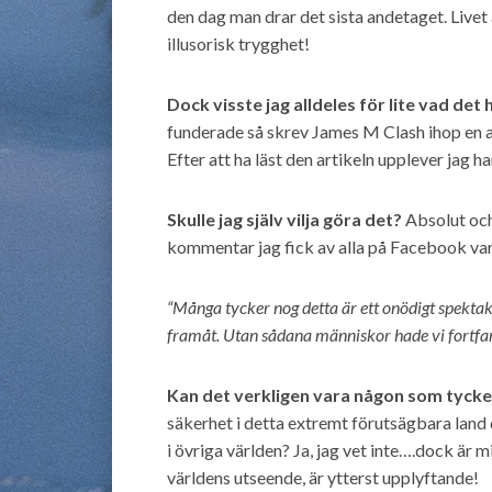
den dag man drar det sista andetaget. Livet
illusorisk trygghet!
Dock visste jag alldeles för lite vad de
funderade så skrev James M Clash ihop en ar
Efter att ha läst den artikeln upplever jag
Skulle jag själv vilja göra det?
Absolut och
kommentar jag fick av alla på Facebook var
“Många tycker nog detta är ett onödigt spekt
framåt. Utan sådana människor hade vi fortfa
Kan det verkligen vara någon som tycker
säkerhet i detta extremt förutsägbara land d
i övriga världen? Ja, jag vet inte….dock är m
världens utseende, är ytterst upplyftande!