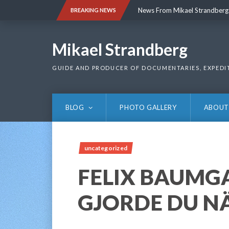
Skip
News From Mikael Strandberg
BREAKING NEWS
to
content
News From Mikael Strandberg
Mikael Strandberg
GUIDE AND PRODUCER OF DOCUMENTARIES, EXPEDI
BLOG
PHOTO GALLERY
ABOUT
uncategorized
FELIX BAUMG
GJORDE DU N