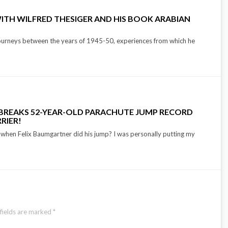
ITH WILFRED THESIGER AND HIS BOOK ARABIAN
journeys between the years of 1945-50, experiences from which he
BREAKS 52-YEAR-OLD PARACHUTE JUMP RECORD
RIER!
o when Felix Baumgartner did his jump? I was personally putting my
fields are marked
*