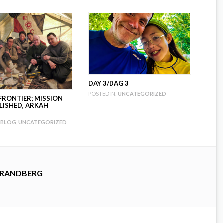
DAY 3/DAG 3
POSTED IN:
UNCATEGORIZED
FRONTIER; MISSION
ISHED, ARKAH
D
BLOG
,
UNCATEGORIZED
TRANDBERG