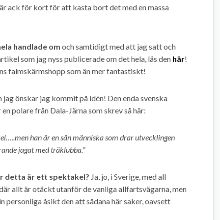
 är ack för kort för att kasta bort det med en massa
t hela handlade om
och samtidigt med att jag satt och
tikel som jag nyss publicerade om det hela, läs den
här
!
 hans falmskärmshopp som än mer fantastiskt!
 jag önskar jag kommit på idén! Den enda svenska
 en polare från Dala-Järna som skrev så här:
akel…..men han är en sån människa som drar utvecklingen
rande jagat med träklubba.”
 detta är ett spektakel?
Ja, jo, i Sverige, med all
är allt är otäckt utanför de vanliga allfartsvägarna, men
in personliga åsikt den att sådana här saker, oavsett