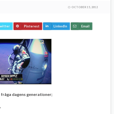
OCTOBER 15, 2012
witter
Pinterest
LinkedIn
Email
t fråga dagens generationer;
?