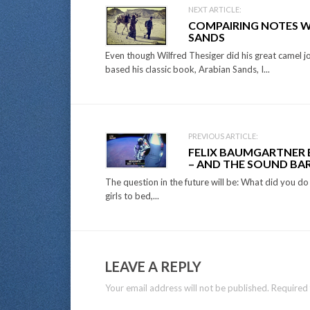
Post
NEXT ARTICLE:
COMPAIRING NOTES W
navigation
SANDS
Even though Wilfred Thesiger did his great camel 
based his classic book, Arabian Sands, I...
PREVIOUS ARTICLE:
FELIX BAUMGARTNER 
– AND THE SOUND BAR
The question in the future will be: What did you d
girls to bed,...
LEAVE A REPLY
Your email address will not be published.
Required 