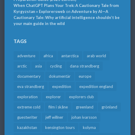
When ChatGPT Plans Your Trek: A Cautionary Tale from
Kyrgyzstan » Explorersweb
on
Adventure by AI—A
Cautionary Tale: Why artificial intelligence shouldn’t be
your main guide in the wild
TAGS
adventure
africa
antarctica
arab world
arctic
asia
cycling
dana strandberg
documentary
dokumentär
europe
eva strandberg
expedition
expedition england
exploration
explorer
explorers club
extreme cold
film i skåne
greenland
grönland
guestwriter
jeff willner
johan ivarsson
kazakhstan
kensington tours
kolyma