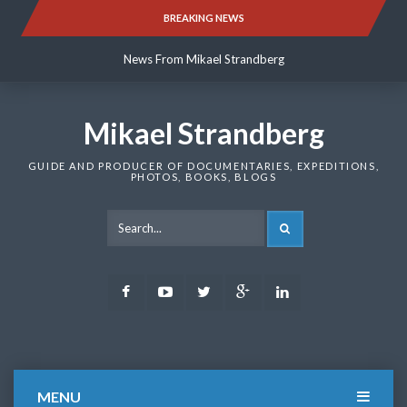
Skip
BREAKING NEWS
News From Mikael Strandberg
to
content
News From Mikael Strandberg
News From Mikael Strandberg
Mikael Strandberg
GUIDE AND PRODUCER OF DOCUMENTARIES, EXPEDITIONS,
PHOTOS, BOOKS, BLOGS
SEARCH
Facebook
Youtube
Twitter
Google
LinkedIn
Plus
MENU