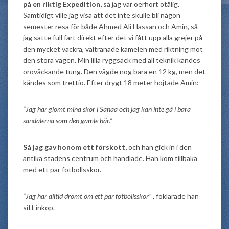
på en riktig Expedition,
så jag var oerhört otålig.
Samtidigt ville jag visa att det inte skulle bli någon
semester resa för både Ahmed Ali Hassan och Amin, så
jag satte full fart direkt efter det vi fått upp alla grejer på
den mycket vackra, vältränade kamelen med riktning mot
den stora vägen. Min lilla ryggsäck med all teknik kändes
oroväckande tung. Den vägde nog bara en 12 kg, men det
kändes som trettio. Efter drygt 18 meter hojtade Amin:
“Jag har glömt mina skor i Sanaa och jag kan inte gå i bara
sandalerna som den gamle här.”
Så jag gav honom ett förskott,
och han gick in i den
antika stadens centrum och handlade. Han kom tillbaka
med ett par fotbollsskor.
“Jag har alltid drömt om ett par fotbollsskor”
, föklarade han
sitt inköp.