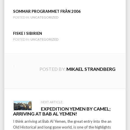
SOMMAR PROGRAMMET FRÅN 2006
POSTED IN:
UNCATEGORIZED
FISKE I SIBIRIEN
POSTED IN:
UNCATEGORIZED
POSTED BY:
MIKAEL STRANDBERG
Post
NEXT ARTICLE:
EXPEDITION YEMEN BY CAMEL;
navigation
ARRIVING AT BAB AL YEMEN!
I think arriving at Bab Al Yemen, the great entry into the an
Old Historical and long gone world, is one of the highlights