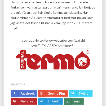
Han frös hela natten och var mest vaken och matade
Antar, som var nästan på utmattningens rand. Jag började
oro mig för att det här skulle komma att sluta illa. Hur
skulle Ahmed Ali klara temperaturer ned mot nollan, som
jag visste det kunde bli när vi kom upp mot 2500 meters
höjd?
[youtube=http://www.youtube.com/watch?
v=mT1FXxAE3Ds?version=3]
SHARE THIS:
Facebook
Google Plus
Twitter
Pinterest
LinkedIn
Email