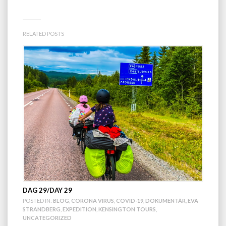
RELATED POSTS
DAG 29/DAY 29
POSTED IN:
BLOG
,
CORONA VIRUS
,
COVID-19
,
DOKUMENTÄR
,
EVA
STRANDBERG
,
EXPEDITION
,
KENSINGTON TOURS
,
UNCATEGORIZED