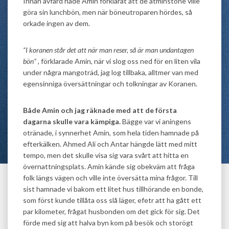
Innan avfärd hade Amin förklarat att de åtminstone ville
göra sin lunchbön, men när böneutroparen hördes, så
orkade ingen av dem.
“I koranen står det att när man reser, så är man undantagen
bön”
, förklarade Amin, när vi slog oss ned för en liten vila
under några mangoträd, jag log tillbaka, alltmer van med
egensinniga översättningar och tolkningar av Koranen.
Både Amin och jag räknade med att de första
dagarna skulle vara kämpiga.
Bägge var vi aningens
otränade, i synnerhet Amin, som hela tiden hamnade på
efterkälken. Ahmed Ali och Antar hängde lätt med mitt
tempo, men det skulle visa sig vara svårt att hitta en
övernattningsplats. Amin kände sig obekväm att fråga
folk längs vägen och ville inte översätta mina frågor. Till
sist hamnade vi bakom ett litet hus tillhörande en bonde,
som först kunde tillåta oss slå läger, efetr att ha gått ett
par kilometer, frågat husbonden om det gick för sig. Det
förde med sig att halva byn kom på besök och storögt