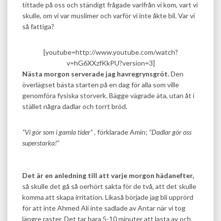
tittade på oss och ständigt frågade varifrån vi kom, vart vi
skulle, om vi var muslimer och varför vi inte åkte bil. Var vi
så fattiga?
[youtube=http://www.youtube.com/watch?
v=hG6XXzfKkPU?version=3]
Nästa morgon serverade jag havregrynsgröt.
Den
överlägset bästa starten på en dag för alla som ville
genomföra fysiska storverk. Bägge vägrade äta, utan åt i
stället några dadlar och torrt bröd.
“Vi gör som i gamla tider”
, förklarade Amin;
“Dadlar gör oss
superstarka!”
Det är en anledning till att varje morgon hädanefter,
så skulle det gå så oerhört sakta för de två, att det skulle
komma att skapa irritation. Likaså började jag bli upprörd
för att inte Ahmed Ali inte sadlade av Antar när vi tog
längre raster. Det tar bara 5-10 minuter att lasta av och