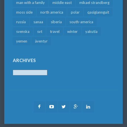
man with a family
middle east
mikael strandberg
moss side
north america
polar
qasigiannguit
russia
sanaa
siberia
south-america
svenska
svt
travel
winter
yakutia
yemen
äventyr
ARCHIVES
Archives
Facebook
Youtube
Twitter
Google
LinkedIn
Plus