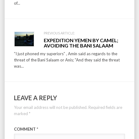
of...
PREVIOUS ARTICLE:
EXPEDITION YEMEN BY CAMEL;
AVOIDING THE BANI SALAAM
”I just phoned my superiors” , Amin said as regards to the
threat of the Bani Salaam or Anis; ”And they said the threat
was...
LEAVE A REPLY
Your email address will not be published.
Required fields are
marked
*
COMMENT
*