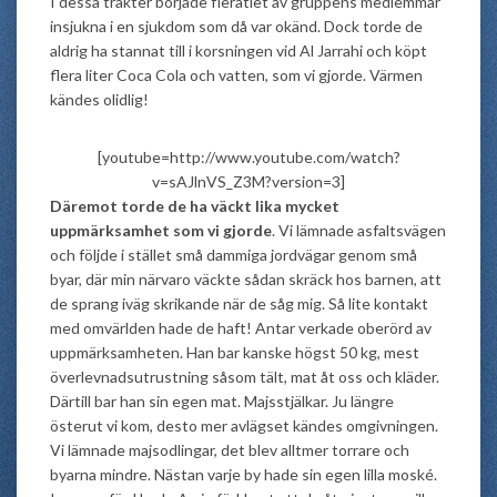
I dessa trakter började fleratlet av gruppens medlemmar
insjukna i en sjukdom som då var okänd. Dock torde de
aldrig ha stannat till i korsningen vid Al Jarrahi och köpt
flera liter Coca Cola och vatten, som vi gjorde. Värmen
kändes olidlig!
[youtube=http://www.youtube.com/watch?
v=sAJlnVS_Z3M?version=3]
Däremot torde de ha väckt lika mycket
uppmärksamhet som vi gjorde
. Vi lämnade asfaltsvägen
och följde i stället små dammiga jordvägar genom små
byar, där min närvaro väckte sådan skräck hos barnen, att
de sprang iväg skrikande när de såg mig. Så lite kontakt
med omvärlden hade de haft! Antar verkade oberörd av
uppmärksamheten. Han bar kanske högst 50 kg, mest
överlevnadsutrustning såsom tält, mat åt oss och kläder.
Därtill bar han sin egen mat. Majsstjälkar. Ju längre
österut vi kom, desto mer avlägset kändes omgivningen.
Vi lämnade majsodlingar, det blev alltmer torrare och
byarna mindre. Nästan varje by hade sin egen lilla moské.