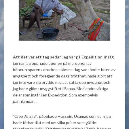
Att det var ett tag sedan jag var på Expedition,
insåg
jag när jag öppnade ögonen på morgonen av
böneutroparens druckna stämma. Jag var sönder biten av
myggbett och föregående dags trötthet, hade gjort att
jag inte vare sig brydde mig att sätta upp myggnät och
jag hade glömt myggstiftet i Sanaa. Med andra viktiga
delar som ingår i en Expedition. Som exempelvis
pannlampan.
“Oroa dig inte”
, påpekade Hussein, Usamas son, som jag
hade förhandlat med om vilka priser som gällde
föregående kväll;
“Det finns ingen malaria i Zabid. Kamelen