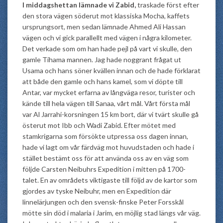
I middagshettan lämnade vi Zabid,
traskade först efter
den stora vägen söderut mot klassiska Mocha, kaffets
ursprungsort, men sedan lämnade Ahmed Ali Hassan
vägen och vi gick parallellt med vägen i några kilometer.
Det verkade som om han hade pejl på vart vi skulle, den
gamle Tihama mannen. Jag hade noggrant frågat ut
Usama och hans söner kvällen innan och de hade förklarat
att både den gamle och hans kamel, som vi döpte till
Antar, var mycket erfarna av långväga resor, turister och
kände till hela vägen till Sanaa, vårt mål. Vårt första mål
var Al Jarrahi-korsningen 15 km bort, där vi tvärt skulle gå
österut mot Ibb och Wadi Zabid. Efter mötet med
stamkrigarna som försökte utpressa oss dagen innan,
hade vi lagt om vår färdväg mot huvudstaden och hade i
stället bestämt oss för att använda oss av en väg som
följde Carsten Neibuhrs Expedition i mitten på 1700-
talet. En av områdets viktigaste till följd av de kartor som
gjordes av tyske Neibuhr, men en Expedition där
linnelärjungen och den svensk-finske Peter Forsskål
mötte sin död i malaria i Jarim, en möjlig stad längs vår väg.