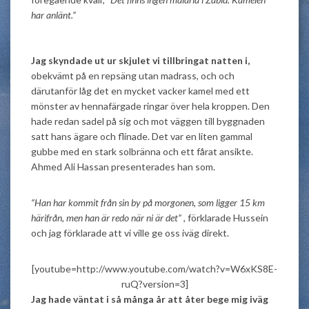
har anlänt.”
Jag skyndade ut ur skjulet vi tillbringat natten i,
obekvämt på en repsäng utan madrass, och och
därutanför låg det en mycket vacker kamel med ett
mönster av hennafärgade ringar över hela kroppen. Den
hade redan sadel på sig och mot väggen till byggnaden
satt hans ägare och flinade. Det var en liten gammal
gubbe med en stark solbränna och ett fårat ansikte.
Ahmed Ali Hassan presenterades han som.
“Han har kommit från sin by på morgonen, som ligger 15 km
härifrån, men han är redo när ni är det”
, förklarade Hussein
och jag förklarade att vi ville ge oss iväg direkt.
[youtube=http://www.youtube.com/watch?v=W6xKS8E-
ruQ?version=3]
Jag hade väntat i så många år att åter bege mig iväg