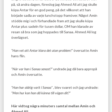
på, så andra dagen, föreslog jag Ahmed Ali att jag skulle
köpa Antar för en god peng, på det villkoret att han
började sadla av varje lunchstopp framöver. Något Amin
stödde mig i och förhandlade fram att jag skulle köpa
Antar plus sadeln för tusen dollar, OM han klarade av
resan så bra som jag hoppades till Sanaa. Ahmed Ali log
överlägset.
“Han vet att Antar klara det utan problem!”
översatte Amin
hans flin.
“När var han i Sanaa senast?”
undrade jag då bara appropå
och Amin översatte.
“Han har aldrig varit i Sanaa”
, blev svaret och jag undrade:
“Men hur kan han då känna till vägen dit?”
Här vidtog några minuters samtal mellan Amin och
Ahmed Ali.