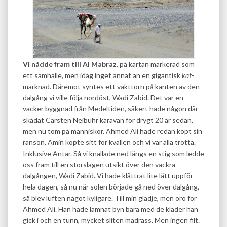
Vi nådde fram till Al Mabraz
, på kartan markerad som
ett samhälle, men idag inget annat än en gigantisk
kat
-
marknad. Däremot syntes ett vakttorn på kanten av den
dalgång vi ville följa nordöst, Wadi Zabid. Det var en
vacker byggnad från Medeltiden, säkert hade någon där
skådat Carsten Neibuhr karavan för drygt 20 år sedan,
men nu tom på människor. Ahmed Ali hade redan köpt sin
ranson, Amin köpte sitt för kvällen och vi var alla trötta.
Inklusive Antar. Så vi knallade ned längs en stig som ledde
oss fram till en storslagen utsikt över den vackra
dalgången, Wadi Zabid. Vi hade klättrat lite lätt uppför
hela dagen, så nu när solen började gå ned över dalgång,
så blev luften något kyligare. Till min glädje, men oro för
Ahmed Ali. Han hade lämnat byn bara med de kläder han
gick i och en tunn, mycket sliten madrass. Men ingen filt.