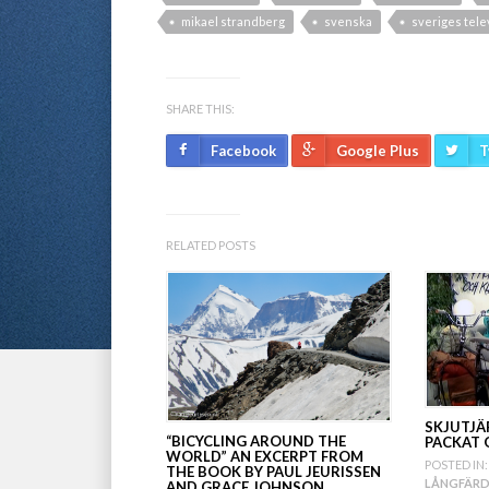
mikael strandberg
svenska
sveriges tele
SHARE THIS:
Facebook
Google Plus
T
RELATED POSTS
SKJUTJÄ
“BICYCLING AROUND THE
PACKAT 
WORLD” AN EXCERPT FROM
POSTED IN:
THE BOOK BY PAUL JEURISSEN
LÅNGFÄRD
AND GRACE JOHNSON