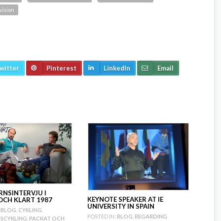
vision
witter
Pinterest
LinkedIn
Email
RNSINTERVJU I
KEYNOTE SPEAKER AT IE
OCH KLART 1987
UNIVERSITY IN SPAIN
BLOG
,
CYKLING
,
POSTED IN:
BLOG
,
REGARDING
SCYKLING
,
PACKAT OCH