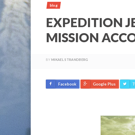
blog
EXPEDITION 
MISSION ACC
BY
MIKAEL STRANDBERG
Facebook
Google Plus
T