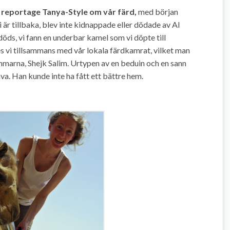
e reportage Tanya-Style om vår färd,
med början
vi är tillbaka, blev inte kidnappade eller dödade av Al
öds, vi fann en underbar kamel som vi döpte till
s vi tillsammans med vår lokala färdkamrat, vilket man
mmarna, Shejk Salim. Urtypen av en beduin och en sann
. Han kunde inte ha fått ett bättre hem.