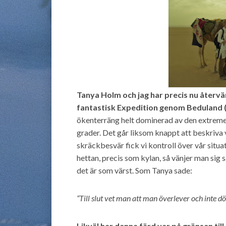
Tanya Holm och jag har precis nu återvänt
fantastisk Expedition genom Beduland 
ökenterräng helt dominerad av den extreme
grader. Det går liksom knappt att beskriva v
skräckbesvär fick vi kontroll över vår situa
hettan, precis som kylan, så vänjer man sig 
det är som värst. Som Tanya sade:
“Till slut vet man att man överlever och inte dö
Likväl har denna färd var på gränsen till