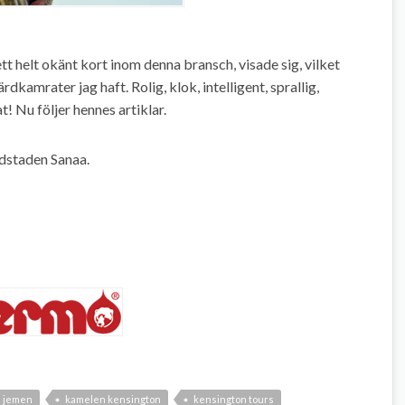
tt helt okänt kort inom denna bransch, visade sig, vilket
ärdkamrater jag haft. Rolig, klok, intelligent, sprallig,
! Nu följer hennes artiklar.
udstaden Sanaa.
jemen
kamelen kensington
kensington tours