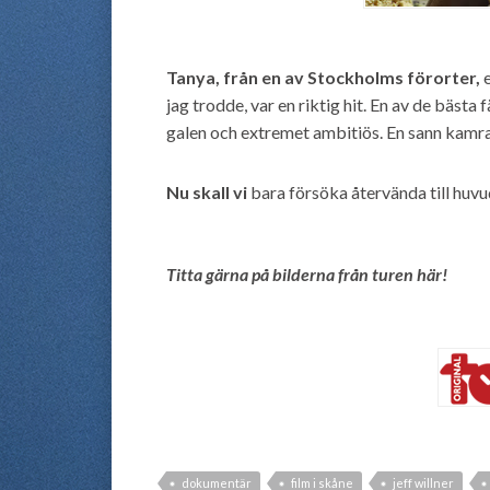
Tanya, från en av Stockholms förorter,
e
jag trodde, var en riktig hit. En av de bästa f
galen och extremet ambitiös. En sann kamrat
Nu skall vi
bara försöka återvända till huv
Titta gärna på bilderna från turen här!
dokumentär
film i skåne
jeff willner