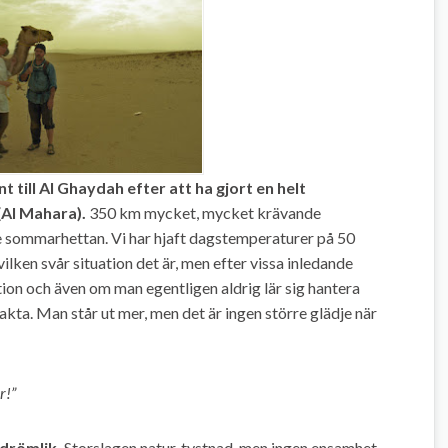
 till Al Ghaydah efter att ha gjort en helt
(Al Mahara).
350 km mycket, mycket krävande
 sommarhettan. Vi har hjaft dagstemperaturer på 50
ilken svår situation det är, men efter vissa inledande
tion och även om man egentligen aldrig lär sig hantera
sakta. Man står ut mer, men det är ingen större glädje när
r!”
 drömlik.
Storslagen natur, tystnad, men ingen ensamhet.