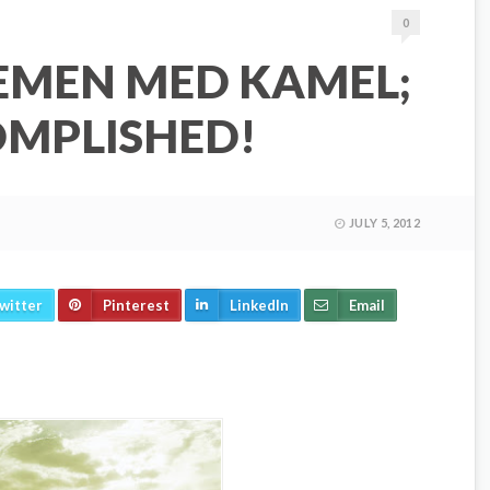
0
JEMEN MED KAMEL;
OMPLISHED!
JULY 5, 2012
witter
Pinterest
LinkedIn
Email