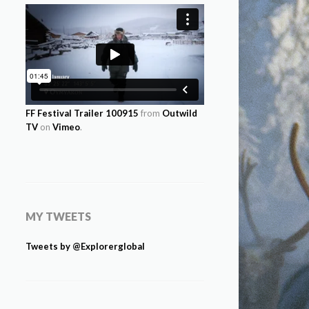
FF Festival Trailer 100915
from
Outwild
TV
on
Vimeo
.
MY TWEETS
Tweets by @Explorerglobal