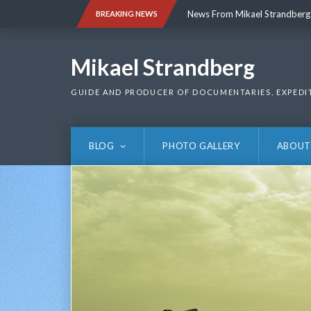
Skip
News From Mikael Strandberg
BREAKING NEWS
to
content
News From Mikael Strandberg
Mikael Strandberg
GUIDE AND PRODUCER OF DOCUMENTARIES, EXPEDI
BLOG
PHOTO GALLERY
ABOUT