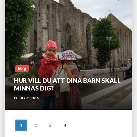
blog
HUR VILL DU ATT DINA BARN SKALL
MINNAS DIG?
JULY 31, 2016
POSTS
1
2
3
4