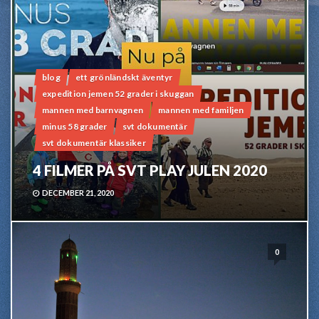
blog
ett grönländskt äventyr
expedition jemen 52 grader i skuggan
mannen med barnvagnen
mannen med familjen
minus 58 grader
svt dokumentär
svt dokumentär klassiker
4 FILMER PÅ SVT PLAY JULEN 2020
DECEMBER 21, 2020
0