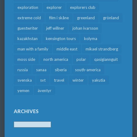
exploration
explorer
explorers club
extreme cold
film i skåne
greenland
grönland
guestwriter
jeff willner
johan ivarsson
kazakhstan
kensington tours
kolyma
man with a family
middle east
mikael strandberg
moss side
north america
polar
qasigiannguit
russia
sanaa
siberia
south-america
svenska
svt
travel
winter
yakutia
yemen
äventyr
ARCHIVES
Archives