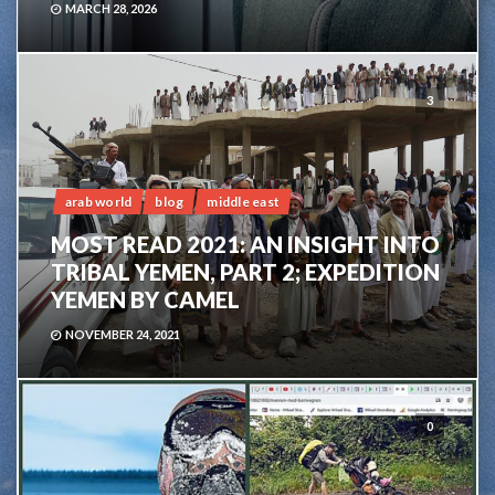
MARCH 28, 2026
3
arab world
blog
middle east
MOST READ 2021: AN INSIGHT INTO
TRIBAL YEMEN, PART 2; EXPEDITION
YEMEN BY CAMEL
NOVEMBER 24, 2021
0