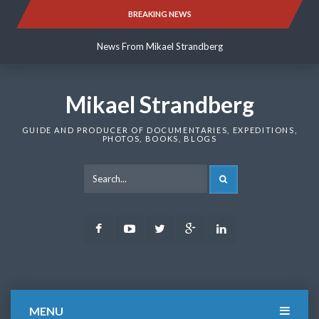
Skip
BREAKING NEWS
News From Mikael Strandberg
to
content
News From Mikael Strandberg
News From Mikael Strandberg
Mikael Strandberg
GUIDE AND PRODUCER OF DOCUMENTARIES, EXPEDITIONS,
PHOTOS, BOOKS, BLOGS
SEARCH
Facebook
Youtube
Twitter
Google
LinkedIn
Plus
MENU