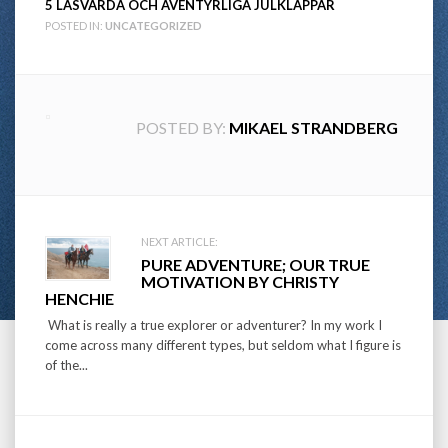
5 LÄSVÄRDA OCH ÄVENTYRLIGA JULKLAPPAR
POSTED IN:
UNCATEGORIZED
POSTED BY:
MIKAEL STRANDBERG
Post
NEXT ARTICLE:
PURE ADVENTURE; OUR TRUE
navigation
MOTIVATION BY CHRISTY
HENCHIE
What is really a true explorer or adventurer? In my work I
come across many different types, but seldom what I figure is
of the...