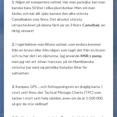
1
.
Något att transportera vattnet.
Har man packdjur, kan man
kanske bära 50 liter i olika plastdunkar. Men om man
färdas och bär allt själv, kanske den allra största
Camelbaken som finns. Det absolut största
utropstecknet på denna färd var en 3 liters
Camelbak
, en
riktig vinnare!
2
.
I regel behöver man filtrera vattnet,
som endera kommer
från en brunn eller från någon som tagit det från en brunn
och nu har det i en oljetunna. Jag använde
MSR:s pump
,
men jag vet att Johan Ivarsson, på sin Namibianska
strövtur bar med sig jättelika Katadyn filter för
saltvatten.
3
.
Kompass, GPS
…..och förhoppningsvis en dräglig karta. I
stort sett finns det Tactical Pilotage Charts (TPC) som
täcker i stort sett hela världen, även om de är 1:500 000,
så gör de stor skillnad!