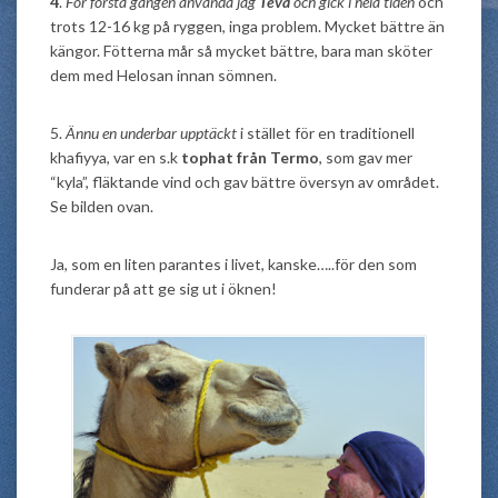
4
.
För första gången använda jag
Teva
och gick i hela tiden
och
trots 12-16 kg på ryggen, inga problem. Mycket bättre än
kängor. Fötterna mår så mycket bättre, bara man sköter
dem med Helosan innan sömnen.
5.
Ännu en underbar upptäckt
i stället för en traditionell
khafiyya, var en s.k
tophat från Termo
, som gav mer
“kyla”, fläktande vind och gav bättre översyn av området.
Se bilden ovan.
Ja, som en liten parantes i livet, kanske…..för den som
funderar på att ge sig ut i öknen!