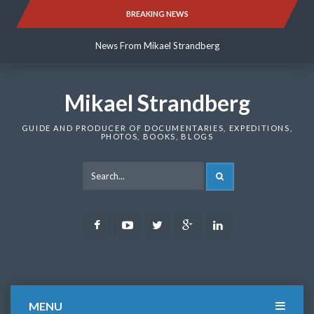
Skip
BREAKING NEWS
News From Mikael Strandberg
to
content
News From Mikael Strandberg
News From Mikael Strandberg
Mikael Strandberg
GUIDE AND PRODUCER OF DOCUMENTARIES, EXPEDITIONS,
PHOTOS, BOOKS, BLOGS
SEARCH
Facebook
Youtube
Twitter
Google
LinkedIn
Plus
MENU