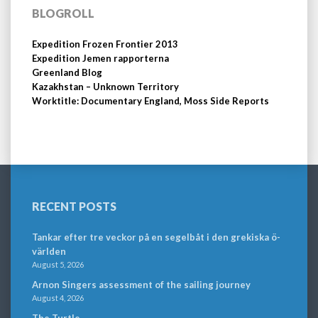
BLOGROLL
Expedition Frozen Frontier 2013
Expedition Jemen rapporterna
Greenland Blog
Kazakhstan – Unknown Territory
Worktitle: Documentary England, Moss Side Reports
RECENT POSTS
Tankar efter tre veckor på en segelbåt i den grekiska ö-
världen
August 5, 2026
Arnon Singers assessment of the sailing journey
August 4, 2026
The Turtle