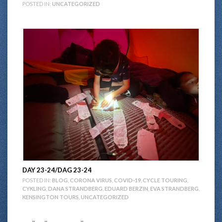
POSTED IN:
UNCATEGORIZED
DAY 23-24/DAG 23-24
POSTED IN:
BLOG
,
CORONA VIRUS
,
COVID-19
,
CYCLE TOURING
,
CYKLING
,
DANA STRANDBERG
,
EDUARD BERZIN
,
EVA STRANDBERG
,
KENSINGTON TOURS
,
UNCATEGORIZED