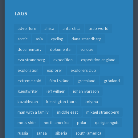
TAGS
adventure
africa
antarctica
arab world
arctic
asia
cycling
dana strandberg
documentary
dokumentär
europe
eva strandberg
expedition
expedition england
exploration
explorer
explorers club
extreme cold
film i skåne
greenland
grönland
guestwriter
jeff willner
johan ivarsson
kazakhstan
kensington tours
kolyma
man with a family
middle east
mikael strandberg
moss side
north america
polar
qasigiannguit
russia
sanaa
siberia
south-america