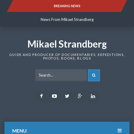
Skip
BREAKING NEWS
News From Mikael Strandberg
to
content
News From Mikael Strandberg
News From Mikael Strandberg
Mikael Strandberg
GUIDE AND PRODUCER OF DOCUMENTARIES, EXPEDITIONS,
PHOTOS, BOOKS, BLOGS
SEARCH
Facebook
Youtube
Twitter
Google
LinkedIn
Plus
MENU