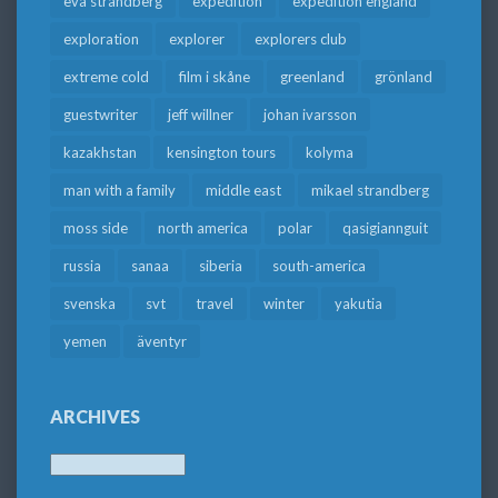
eva strandberg
expedition
expedition england
exploration
explorer
explorers club
extreme cold
film i skåne
greenland
grönland
guestwriter
jeff willner
johan ivarsson
kazakhstan
kensington tours
kolyma
man with a family
middle east
mikael strandberg
moss side
north america
polar
qasigiannguit
russia
sanaa
siberia
south-america
svenska
svt
travel
winter
yakutia
yemen
äventyr
ARCHIVES
Archives