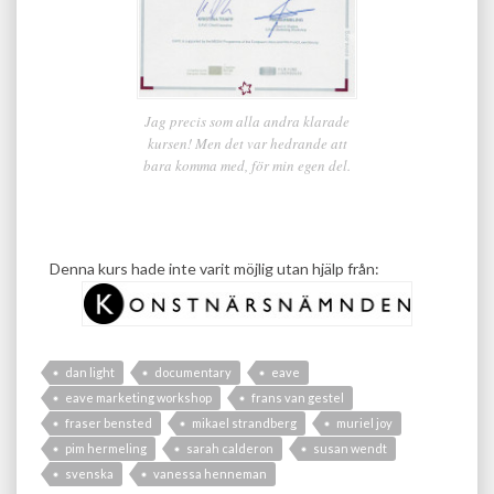
Jag precis som alla andra klarade
kursen! Men det var hedrande att
bara komma med, för min egen del.
Denna kurs hade inte varit möjlig utan hjälp från:
dan light
documentary
eave
eave marketing workshop
frans van gestel
fraser bensted
mikael strandberg
muriel joy
pim hermeling
sarah calderon
susan wendt
svenska
vanessa henneman