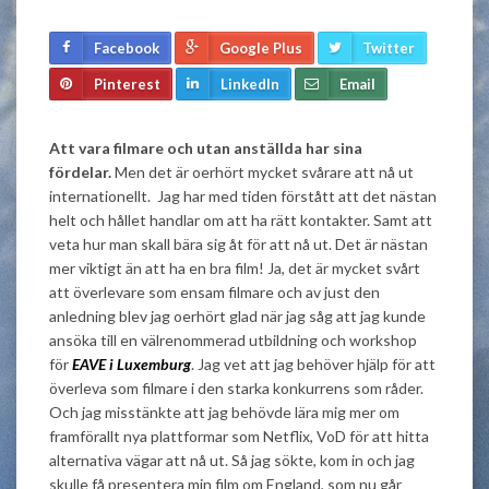
Facebook
Google Plus
Twitter
Pinterest
LinkedIn
Email
Att vara filmare och utan anställda har sina
fördelar.
Men det är oerhört mycket svårare att nå ut
internationellt. Jag har med tiden förstått att det nästan
helt och hållet handlar om att ha rätt kontakter. Samt att
veta hur man skall bära sig åt för att nå ut. Det är nästan
mer viktigt än att ha en bra film! Ja, det är mycket svårt
att överlevare som ensam filmare och av
just den
anledning blev jag oerhört glad när jag såg att jag kunde
ansöka till en välrenommerad utbildning och workshop
för
EAVE i Luxemburg
. Jag vet att jag behöver hjälp för att
överleva som filmare i den starka konkurrens som råder.
Och jag misstänkte att jag behövde lära mig mer om
framförallt nya plattformar som Netflix, VoD för att hitta
alternativa vägar att nå ut. Så jag sökte, kom in och jag
skulle få presentera min film om England, som nu går