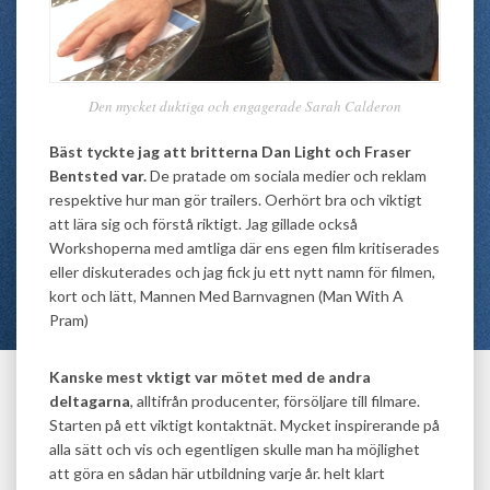
Den mycket duktiga och engagerade Sarah Calderon
Bäst tyckte jag att britterna Dan Light och Fraser
Bentsted var.
De pratade om sociala medier och reklam
respektive hur man gör trailers. Oerhört bra och viktigt
att lära sig och förstå riktigt. Jag gillade också
Workshoperna med amtliga där ens egen film kritiserades
eller diskuterades och jag fick ju ett nytt namn för filmen,
kort och lätt, Mannen Med Barnvagnen (Man With A
Pram)
Kanske mest vktigt var mötet med de andra
deltagarna
, alltifrån producenter, försöljare till filmare.
Starten på ett viktigt kontaktnät. Mycket inspirerande på
alla sätt och vis och egentligen skulle man ha möjlighet
att göra en sådan här utbildning varje år. helt klart