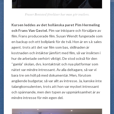
Fraser Bentsted föreläser hur man gör trailers.
Kursen leddes av det hollänska paret Pim Hermeling
och Frans Van Gestel.
Pim var inköpare och försäljare av
film. Frans producerade film. Susan Wendt fungerade som
en backup och ett bollplank för de två. Hon är en s.k sales
agent. trots att det var film som bas, skillnaden är
kostnaden och intäkter jämfört med film, så var insikten i
hur de arbetade oerhört viktigt. De stod också för den
“gamla” skolan, dvs. kontaktnät och nya platformar som
nätet var mindre intressant. Av alla deltagare, så var vi
bara tre om höll på med dokumentär. Men, förutom
angående budgetar, så var allt av intresse. Ja, kanske inte
talangkonsulenten, trots att hon var mycket intressant
och spännande, men den typen av uppmärksamhet är av
mindre intresse för min egen del.