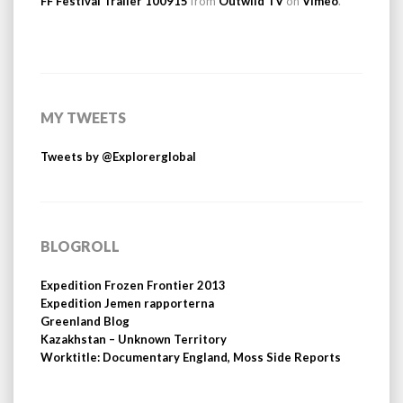
FF Festival Trailer 100915
from
Outwild TV
on
Vimeo
.
MY TWEETS
Tweets by @Explorerglobal
BLOGROLL
Expedition Frozen Frontier 2013
Expedition Jemen rapporterna
Greenland Blog
Kazakhstan – Unknown Territory
Worktitle: Documentary England, Moss Side Reports