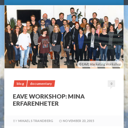
EAVE Marketing Workshop
blog
documentary
0
EAVE WORKSHOP: MINA
ERFARENHETER
BY
MIKAEL STRANDBERG
NOVEMBER 23, 2015