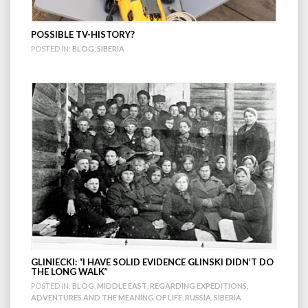
POSSIBLE TV-HISTORY?
POSTED IN:
BLOG
,
SIBERIA
GLINIECKI: “I HAVE SOLID EVIDENCE GLINSKI DIDN’T DO
THE LONG WALK”
POSTED IN:
BLOG
,
MIDDLE EAST
,
REGARDING EXPEDITIONS,
ADVENTURES AND THE MEANING OF LIFE
,
RUSSIA
,
SIBERIA