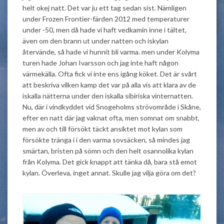
helt okej natt. Det var ju ett tag sedan sist. Nämligen
under Frozen Frontier-färden 2012 med temperaturer
under -50, men då hade vi haft vedkamin inne i tältet,
även om den brann ut under natten och iskylan
återvände, så hade vi hunnit bli varma. men under Kolyma
turen hade Johan Ivarsson och jag inte haft någon
värmekälla. Ofta fick vi inte ens igång köket. Det är svårt
att beskriva vilken kamp det var på alla vis att klara av de
iskalla nätterna under den iskalla sibiriska vinternatten.
Nu, där i vindkyddet vid Snogeholms strövområde i Skåne,
efter en natt där jag vaknat ofta, men somnat om snabbt,
men av och till försökt täckt ansiktet mot kylan som
försökte tränga i i den varma sovsäcken, så mindes jag
smärtan, bristen på sömn och den helt osannolika kylan
från Kolyma. Det gick knappt att tänka då, bara stå emot
kylan. Överleva, inget annat. Skulle jag vilja göra om det?