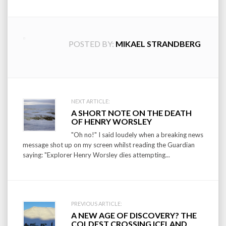
POSTED BY:
MIKAEL STRANDBERG
Post
NEXT ARTICLE:
A SHORT NOTE ON THE DEATH
navigation
OF HENRY WORSLEY
"Oh no!" I said loudely when a breaking news
message shot up on my screen whilst reading the Guardian
saying: "Explorer Henry Worsley dies attempting...
PREVIOUS ARTICLE:
A NEW AGE OF DISCOVERY? THE
COLDEST CROSSING ICELAND