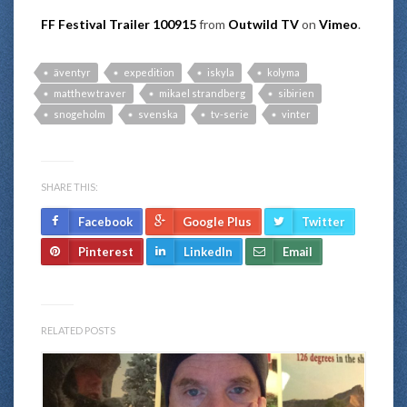
FF Festival Trailer 100915
from
Outwild TV
on
Vimeo
.
äventyr
expedition
iskyla
kolyma
matthew traver
mikael strandberg
sibirien
snogeholm
svenska
tv-serie
vinter
SHARE THIS:
Facebook
Google Plus
Twitter
Pinterest
LinkedIn
Email
RELATED POSTS