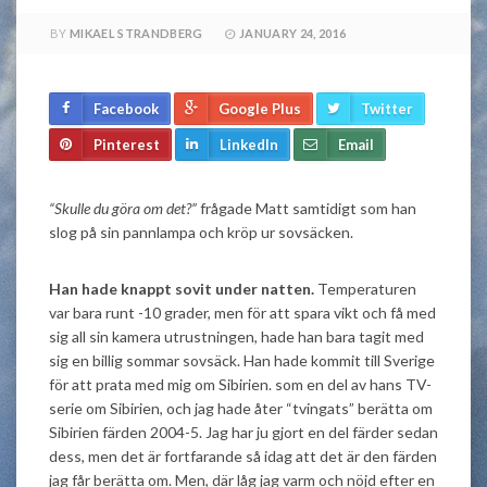
BY
MIKAEL STRANDBERG
JANUARY 24, 2016
Facebook
Google Plus
Twitter
Pinterest
LinkedIn
Email
“Skulle du göra om det?”
frågade Matt samtidigt som han
slog på sin pannlampa och kröp ur sovsäcken.
Han hade knappt sovit under natten.
Temperaturen
var bara runt -10 grader, men för att spara vikt och få med
sig all sin kamera utrustningen, hade han bara tagit med
sig en billig sommar sovsäck. Han hade kommit till Sverige
för att prata med mig om Sibirien. som en del av hans TV-
serie om Sibirien, och jag hade åter “tvingats” berätta om
Sibirien färden 2004-5. Jag har ju gjort en del färder sedan
dess, men det är fortfarande så idag att det är den färden
jag får berätta om. Men, där låg jag varm och nöjd efter en