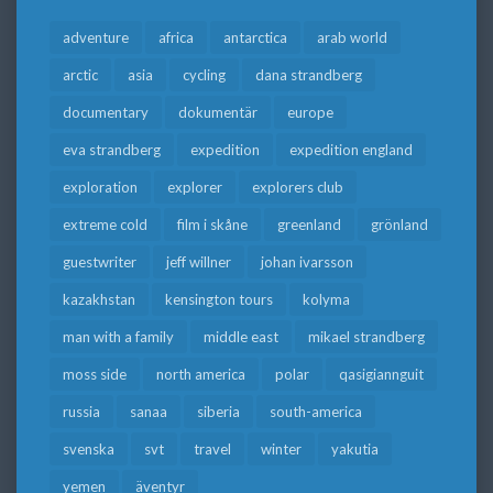
adventure
africa
antarctica
arab world
arctic
asia
cycling
dana strandberg
documentary
dokumentär
europe
eva strandberg
expedition
expedition england
exploration
explorer
explorers club
extreme cold
film i skåne
greenland
grönland
guestwriter
jeff willner
johan ivarsson
kazakhstan
kensington tours
kolyma
man with a family
middle east
mikael strandberg
moss side
north america
polar
qasigiannguit
russia
sanaa
siberia
south-america
svenska
svt
travel
winter
yakutia
yemen
äventyr