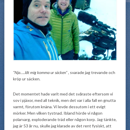
“Nja…..låt mig komma ur säcken”
, svarade jag trevande och
kröp ur säcken.
Det momentet hade varit med det svåraste eftersom vi
sov i pjäxor, med all teknik, men det var i alla fall en gnutta
varmt, förutom knäna. Vi levde dessutom i ett evigt
mörker. Men vilken tystnad. Ibland hörde vi någon
polarvarg, exploderande träd eller någon korp. Jag tänkte,
jag är 53 år nu, skulle jag klarade av det rent fysiskt, att