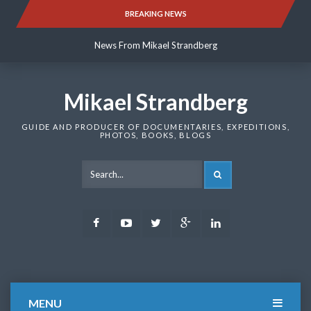
Skip
BREAKING NEWS
News From Mikael Strandberg
to
content
News From Mikael Strandberg
News From Mikael Strandberg
Mikael Strandberg
GUIDE AND PRODUCER OF DOCUMENTARIES, EXPEDITIONS,
PHOTOS, BOOKS, BLOGS
SEARCH
Facebook
Youtube
Twitter
Google
LinkedIn
Plus
MENU