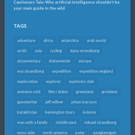
Cautionary Tale: Why artificial intelligence shouldn’t be
your main guide in the wild
TAGS
adventure
africa
antarctica
arab world
arctic
asia
cycling
dana strandberg
documentary
dokumentär
europe
eva strandberg
expedition
expedition england
exploration
explorer
explorers club
extreme cold
film i skåne
greenland
grönland
guestwriter
jeff willner
johan ivarsson
kazakhstan
kensington tours
kolyma
man with a family
middle east
mikael strandberg
moss side
north america
polar
qasigiannguit