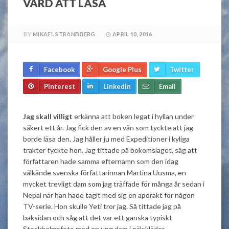
VÄRD ATT LÄSA
BY
MIKAEL STRANDBERG
APRIL 10, 2016
Facebook
Google Plus
Twitter
Pinterest
LinkedIn
Email
Jag skall villigt
erkänna att boken legat i hyllan under
säkert ett år. Jag fick den av en vän som tyckte att jag
borde läsa den. Jag håller ju med Expeditioner i kyliga
trakter tyckte hon. Jag tittade på bokomslaget, såg att
författaren hade samma efternamn som den idag
välkände svenska författarinnan Martina Uusma, en
mycket trevligt dam som jag träffade för många år sedan i
Nepal när han hade tagit med sig en apdräkt för någon
TV-serie. Hon skulle Yeti tror jag. Så tittade jag på
baksidan och såg att det var ett ganska typiskt
Stockholmsfoto med en ung dam i pälskläder.