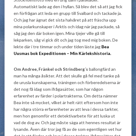
Automatiskt lade ag den i hyllan. Så blev det så att jag fick
en förfrågan att leda en grupp till Svalbard och tackade ja.
Och jag har ägnat det sista halvåret på att fräscha upp
mina polarkunskaper i Arktis och idag när jag packade, så
såg jag den där boken igen. Mina tjejer ville gå till
lekparken, såg vi gick dit och jag tog med mig boken. De
lekte där i tre timmar och under tiden läste jag
Bea
Uusmas bok Expeditionen – Min Kärlekshistoria.
Om Andree, Fränkel och Strindberg´s
ballongfärd an
man ha många åsikter. Att det skulle gå fel med tanke på
de urusla kunskaperna, träningen och förberedelserna är
det nog få idag som ifrågasätter, som har någon
erfarenhet av färder i polartrakterna. Om detta nämner
Bea inte så mycket, vilket är helt rätt eftersom hon inte
har några störra erfarenheter av att leva i dessa tarkter,
men hon genomför ett detektivarbete för att luska ut
vad de dog av. Och jag måste säga att hennes resultat är
lysande. Även där tror jag få av de som egentligen vet hur
det är att färdas och leva i dessa trakter, ifrågasätter det