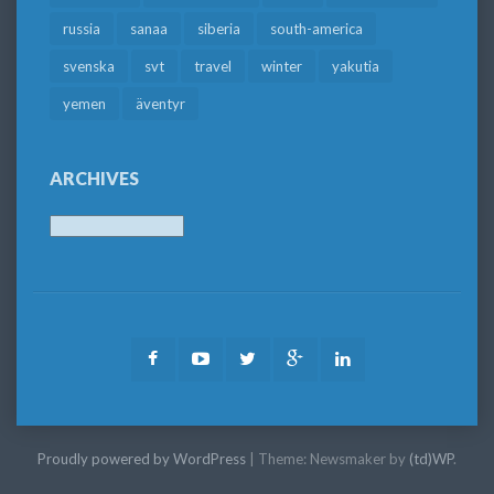
russia
sanaa
siberia
south-america
svenska
svt
travel
winter
yakutia
yemen
äventyr
ARCHIVES
Archives
Facebook
Youtube
Twitter
Google
LinkedIn
Plus
Proudly powered by WordPress
|
Theme: Newsmaker by
(td)WP
.