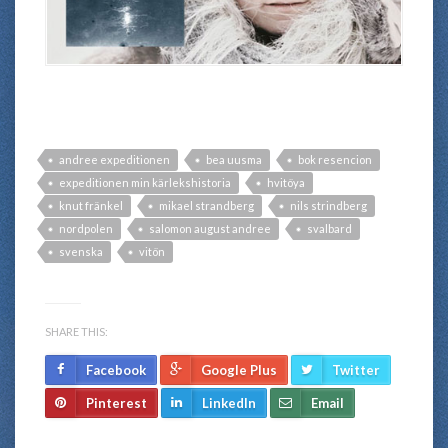
andree expeditionen
bea uusma
bok resencion
expeditionen min kärlekshistoria
hvitöya
knut fränkel
mikael strandberg
nils strindberg
nordpolen
salomon august andree
svalbard
svenska
vitön
SHARE THIS:
Facebook
Google Plus
Twitter
Pinterest
LinkedIn
Email