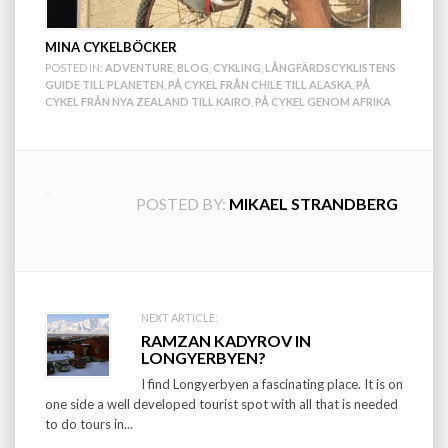
MINA CYKELBÖCKER
POSTED IN:
ADVENTURE
,
BLOG
,
CYKLING
,
LÅNGFÄRDSCYKLISTENS
GUIDE TILL PLANETEN
,
PÅ CYKEL FRÅN CHILE TILL ALASKA
,
PÅ
CYKEL FRÅN NYA ZEALAND TILL KAIRO
,
PÅ CYKEL GENOM AFRIKA
POSTED BY:
MIKAEL STRANDBERG
Post
NEXT ARTICLE:
RAMZAN KADYROV IN
navigation
LONGYERBYEN?
I find Longyerbyen a fascinating place. It is on
one side a well developed tourist spot with all that is needed
to do tours in...