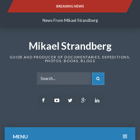
Skip
BREAKING NEWS
News From Mikael Strandberg
to
content
News From Mikael Strandberg
News From Mikael Strandberg
Mikael Strandberg
GUIDE AND PRODUCER OF DOCUMENTARIES, EXPEDITIONS,
PHOTOS, BOOKS, BLOGS
SEARCH
Facebook
Youtube
Twitter
Google
LinkedIn
Plus
MENU