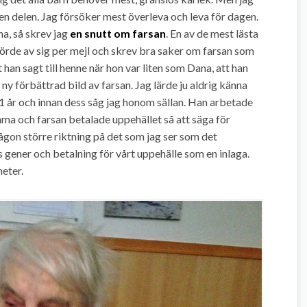
den delen. Jag försöker mest överleva och leva för dagen.
a, så skrev jag
en snutt om farsan
. En av de mest lästa
örde av sig per mejl och skrev bra saker om farsan som
 han sagt till henne när hon var liten som Dana, att han
 ny förbättrad bild av farsan. Jag lärde ju aldrig känna
11 år och innan dess såg jag honom sällan. Han arbetade
ma och farsan betalade uppehället så att säga för
någon större riktning på det som jag ser som det
ans gener och betalning för vårt uppehälle som en inlaga.
eter.