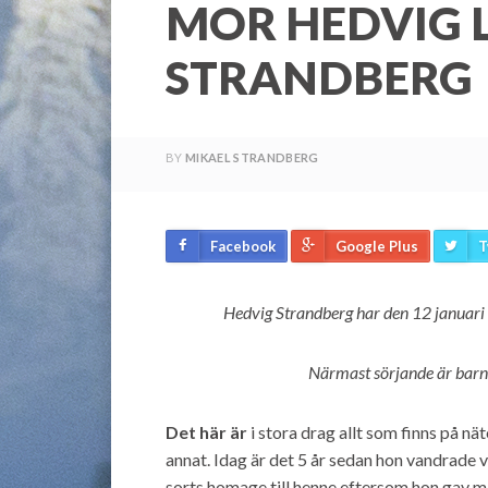
MOR HEDVIG 
STRANDBERG
BY
MIKAEL STRANDBERG
Facebook
Google Plus
T
Hedvig Strandberg har den 12 januari 
Närmast sörjande är barn
Det här är
i stora drag allt som finns på n
annat. Idag är det 5 år sedan hon vandrade v
sorts homage till henne eftersom hon gav mi