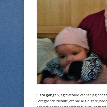
Sista gången jag
träffade var när jag och 
Föregående tillfälle, ett par år tidigare, ha
och det berodde på att hon tyckte jag mest dr