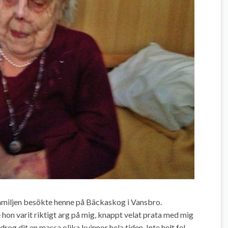
familjen besökte henne på Bäckaskog i Vansbro.
de hon varit riktigt arg på mig, knappt velat prata med mig
og dit en massa olika kvinnor hela tiden. Inte helt fel,