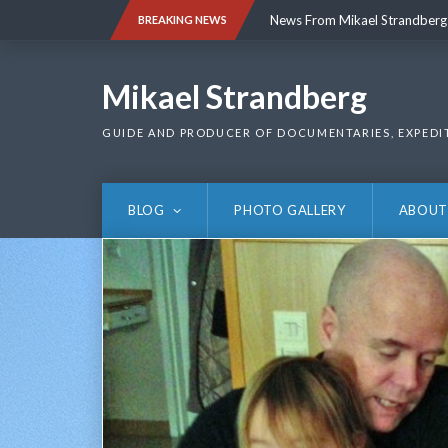
Skip
News From Mikael Strandberg
BREAKING NEWS
to
content
News From Mikael Strandberg
Mikael Strandberg
GUIDE AND PRODUCER OF DOCUMENTARIES, EXPEDI
BLOG
PHOTO GALLERY
ABOUT