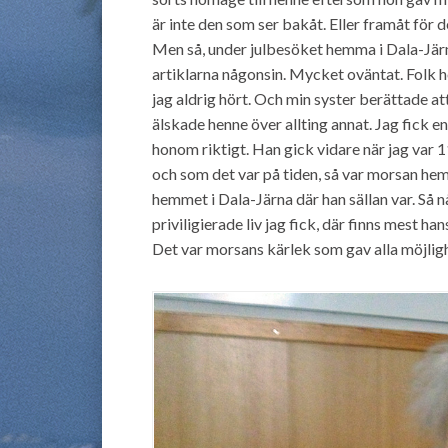
är inte den som ser bakåt. Eller framåt för 
Men så, under julbesöket hemma i Dala-Järn
artiklarna någonsin. Mycket oväntat. Folk h
jag aldrig hört. Och min syster berättade att
älskade henne över allting annat. Jag fick en
honom riktigt. Han gick vidare när jag var 
och som det var på tiden, så var morsan hem
hemmet i Dala-Järna där han sällan var. Så 
priviligierade liv jag fick, där finns mest h
Det var morsans kärlek som gav alla möjligh