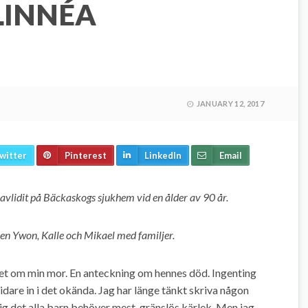
LINNÉA
JANUARY 12, 2017
witter
Pinterest
LinkedIn
Email
avlidit på Bäckaskogs sjukhem vid en ålder av 90 år.
en Ywon, Kalle och Mikael med familjer.
ätet om min mor. En anteckning om hennes död. Ingenting
idare in i det okända. Jag har länge tänkt skriva någon
g det alla barn behöver mest, gränslös kärlek. Men jag