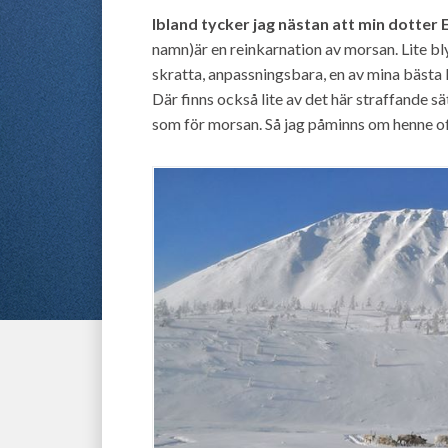
Ibland tycker jag nästan att min dotter 
namn)är en reinkarnation av morsan. Lite bly
skratta, anpassningsbara, en av mina bästa k
Där finns också lite av det här straffande sät
som för morsan. Så jag påminns om henne of