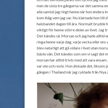
men de sista tre gångerna var det samma en. N
alla samtal jag ringt henne när hon endera i
kom ihåg vem jag var. Nu klarnade hon till d
halsbandet dagen till ära. Normalt brydde h
viktigt för henne större delen av livet. Jag t
Det kändes så. Morsan och jag hade alltid en
ringa henne varje dag, varje vecka eller ens v
blev naturligt att gå vidare i livet utan mors
bäste vän. Det kändes som om vi sagt det m
morsan har alltid trivts med att vara ensam
var ute och reste. Hon älskade det, liksom j
gången i Thailand när jag cyklade från Nya Z