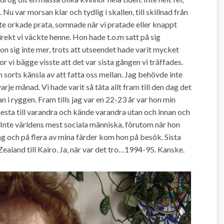
u var morsan klar och tydlig i skallen, till skillnad från
nte orkade prata, somnade när vi pratade eller knappt
irekt vi väckte henne. Hon hade t.o.m satt på sig
on sig inte mer, trots att utseendet hade varit mycket
ror vi bägge visste att det var sista gången vi träffades.
 sorts känsla av att fatta oss mellan. Jag behövde inte
arje månad. Vi hade varit så täta allt fram till den dag det
an i ryggen. Fram tills jag var en 22-23 år var hon min
esta till varandra och kände varandra utan och innan och
. Inte världens mest sociala människa, förutom när hon
ag och på flera av mina färder kom hon på besök. Sista
ealand till Kairo. Ja, när var det tro…1994-95. Kanske.