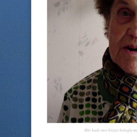
Här hade mor börjat krångla me