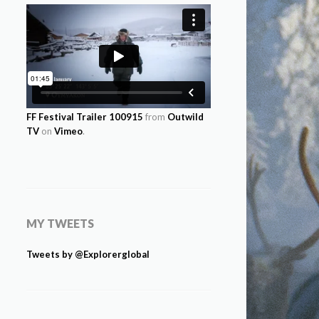
FF Festival Trailer 100915
from
Outwild
TV
on
Vimeo
.
MY TWEETS
Tweets by @Explorerglobal