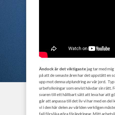
Ändock är det viktigaste
jag tar med mig 
på att de senaste åren har det uppstått en 
upp mot denna utplundring av vår jord. Typ
urbefolkningar som envist hävdar sin rätt. Fö
svaren till ett hållbart sätt att leva har att
går att anpassa till det liv vi har med en d
vi i den här delen av världen verkligen måste
fall försöka göra förändringar. Mitt arbetsl