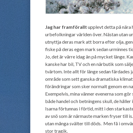
Jag har framförallt
upplevt detta på nära hå
urbefolkningar världen över. Nästan utan un
utnyttja deras mark att borra efter olja, ge
fiske på deras egen mark sedan urminnes tid
Jo, det är värre idag än på mycket länge. K
kanske har bil, TV och en närbutik som sälje
tvärtom. Inte allt för länge sedan färdades 
område som sett ganska dramatiska klimatfö
förändringar som sker normalt genom en natu
Exempelvis, mina vänner evenerna som gör sina
både handel och betningens skull, de håller 
Isarna förtunnas i förtid, mitt i den starkast
av snö som är närmaste marken fryser till is
utan många svälter till döds. Men få i omvär
stor tragik.