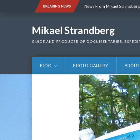
Skip
News From Mikael Strandberg
BREAKING NEWS
to
content
News From Mikael Strandberg
Mikael Strandberg
GUIDE AND PRODUCER OF DOCUMENTARIES, EXPEDI
BLOG
PHOTO GALLERY
ABOUT