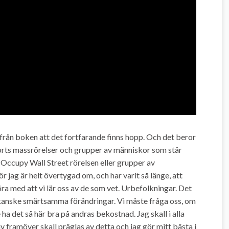
från boken att det fortfarande finns hopp. Och det beror
sorts massrörelser och grupper av människor som står
 Occupy Wall Street rörelsen eller grupper av
r jag är helt övertygad om, och har varit så länge, att
 göra med att vi lär oss av de som vet. Urbefolkningar. Det
el kanske smärtsamma förändringar. Vi måste fråga oss, om
 ha det så här bra på andras bekostnad. Jag skall i alla
iv framöver skall präglas av detta och jag gör mitt bästa i