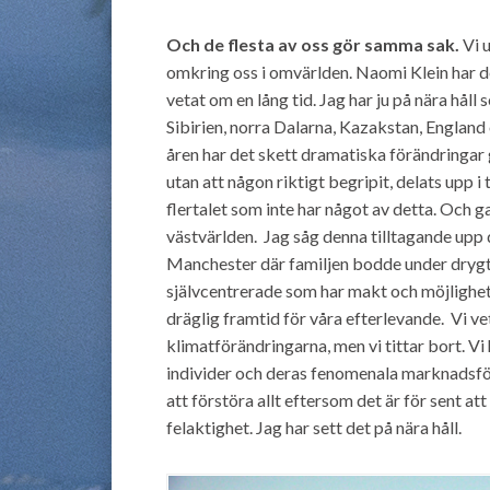
Och de flesta av oss gör samma sak.
Vi u
omkring oss i omvärlden. Naomi Klein har de
vetat om en lång tid. Jag har ju på nära hål
Sibirien, norra Dalarna, Kazakstan, England 
åren har det skett dramatiska förändringar g
utan att någon riktigt begripit, delats upp 
flertalet som inte har något av detta. Och g
västvärlden. Jag såg denna tilltagande upp 
Manchester där familjen bodde under drygt et
självcentrerade som har makt och möjlighet
dräglig framtid för våra efterlevande. Vi ve
klimatförändringarna, men vi tittar bort. Vi
individer och deras fenomenala marknadsför
att förstöra allt eftersom det är för sent att
felaktighet. Jag har sett det på nära håll.