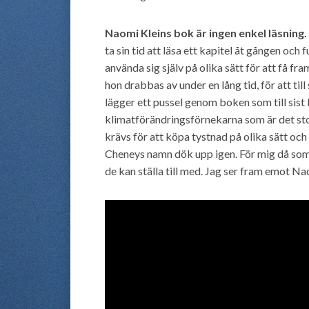
Naomi Kleins bok är ingen enkel läsning.
ta sin tid att läsa ett kapitel åt gången och 
använda sig själv på olika sätt för att få fr
hon drabbas av under en lång tid, för att ti
lägger ett pussel genom boken som till sist b
klimatförändringsförnekarna som är det st
krävs för att köpa tystnad på olika sätt och
Cheneys namn dök upp igen. För mig då som 
de kan ställa till med. Jag ser fram emot