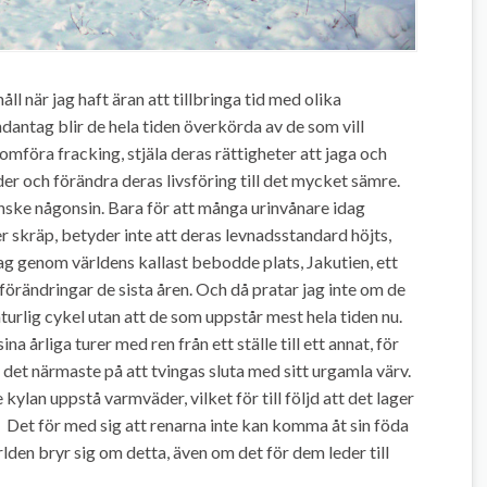
ll när jag haft äran att tillbringa tid med olika
dantag blir de hela tiden överkörda av de som vill
nomföra fracking, stjäla deras rättigheter att jaga och
er och förändra deras livsföring till det mycket sämre.
anske någonsin. Bara för att många urinvånare idag
r skräp, betyder inte att deras levnadsstandard höjts,
jag genom världens kallast bebodde plats, Jakutien, ett
rändringar de sista åren. Och då pratar jag inte om de
rlig cykel utan att de som uppstår mest hela tiden nu.
 årliga turer med ren från ett ställe till ett annat, för
i det närmaste på att tvingas sluta med sitt urgamla värv.
e kylan uppstå varmväder, vilket för till följd att det lager
. Det för med sig att renarna inte kan komma åt sin föda
lden bryr sig om detta, även om det för dem leder till