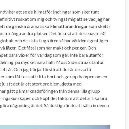
ndviker att se de klimatförändringar som sker runt
finitivt ruskat om mig och tvingat mig att se vad jag har
l sett de ganska dramatiska klimatförändringar som skett i
och många andra platser. Det är ju så att de senaste 50
lobalt och de sista tjugo åren så har världen egentligen
i två läger. Det fåtal som har makt och pengar. Och
apet bara växer för var dag som går. Inte bara utanför
delning på mycket nära håll i Moss Side, strax utanför
t år. Och jag börjar förstå att det är dessa få
er som fått oss att titta bort och ge upp kampen om en
t ju att det är ett stort problem, detta med
 har gått på marknadsföringen från denna lilla grupp
ingskunskaper och köpt det faktum att det är lika bra
 göra någonting åt det. Så duktiga är de att sälja in denna