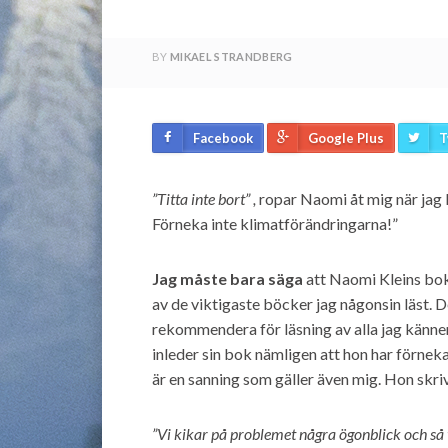
BY
MIKAEL STRANDBERG
Facebook
Google Plus
T
”Titta inte bort” ,
ropar Naomi åt mig när jag 
Förneka inte klimatförändringarna!”
Jag måste bara säga
att Naomi Kleins bo
av de viktigaste böcker jag någonsin läst. 
rekommendera för läsning av alla jag känner
inleder sin bok nämligen att hon har förnek
är en sanning som gäller även mig. Hon skr
”Vi kikar på problemet några ögonblick och så ti