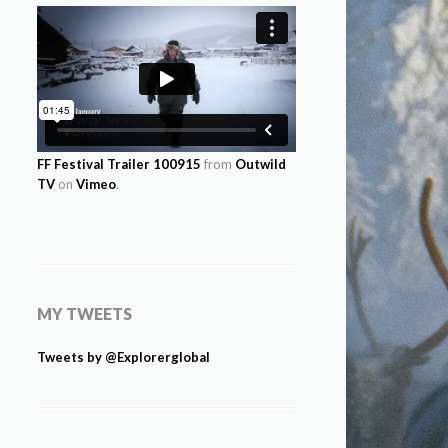
FF Festival Trailer 100915
from
Outwild
TV
on
Vimeo
.
MY TWEETS
Tweets by @Explorerglobal