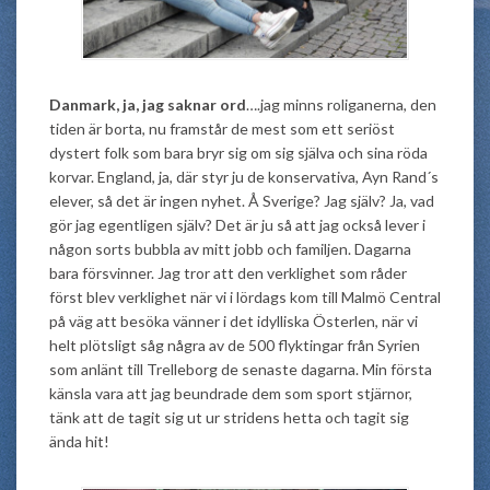
Danmark, ja, jag saknar ord
….jag minns roliganerna, den
tiden är borta, nu framstår de mest som ett seriöst
dystert folk som bara bryr sig om sig själva och sina röda
korvar. England, ja, där styr ju de konservativa, Ayn Rand´s
elever, så det är ingen nyhet. Å Sverige? Jag själv? Ja, vad
gör jag egentligen själv? Det är ju så att jag också lever i
någon sorts bubbla av mitt jobb och familjen. Dagarna
bara försvinner. Jag tror att den verklighet som råder
först blev verklighet när vi i lördags kom till Malmö Central
på väg att besöka vänner i det idylliska Österlen, när vi
helt plötsligt såg några av de 500 flyktingar från Syrien
som anlänt till Trelleborg de senaste dagarna. Min första
känsla vara att jag beundrade dem som sport stjärnor,
tänk att de tagit sig ut ur stridens hetta och tagit sig
ända hit!