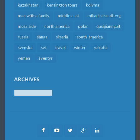
kazakhstan
kensington tours
kolyma
man with a family
middle east
mikael strandberg
moss side
north america
polar
qasigiannguit
russia
sanaa
siberia
south-america
svenska
svt
travel
winter
yakutia
yemen
äventyr
ARCHIVES
Archives
Facebook
Youtube
Twitter
Google
LinkedIn
Plus