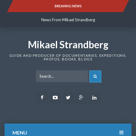
Skip
BREAKING NEWS
News From Mikael Strandberg
to
content
News From Mikael Strandberg
News From Mikael Strandberg
Mikael Strandberg
GUIDE AND PRODUCER OF DOCUMENTARIES, EXPEDITIONS,
PHOTOS, BOOKS, BLOGS
SEARCH
Facebook
Youtube
Twitter
Google
LinkedIn
Plus
MENU