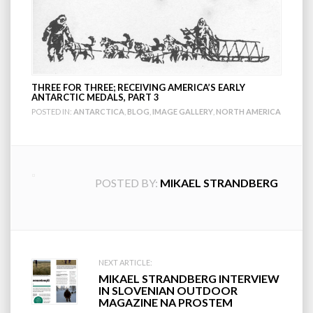
THREE FOR THREE; RECEIVING AMERICA’S EARLY
ANTARCTIC MEDALS, PART 3
POSTED IN:
ANTARCTICA
,
BLOG
,
IMAGE GALLERY
,
NORTH AMERICA
POSTED BY:
MIKAEL STRANDBERG
Post
NEXT ARTICLE:
MIKAEL STRANDBERG INTERVIEW
navigation
IN SLOVENIAN OUTDOOR
MAGAZINE NA PROSTEM