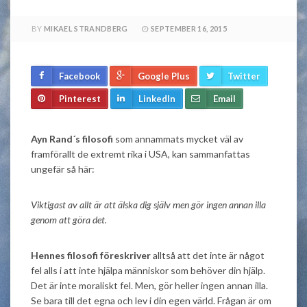
BY
MIKAEL STRANDBERG
SEPTEMBER 16, 2015
Facebook
Google Plus
Twitter
Pinterest
LinkedIn
Email
Ayn Rand´s filosofi
som annammats mycket väl av
framförallt de extremt rika i USA, kan sammanfattas
ungefär så här:
Viktigast av allt är att älska dig själv men gör ingen annan illa
genom att göra det.
Hennes filosofi föreskriver
alltså att det inte är något
fel alls i att inte hjälpa människor som behöver din hjälp.
Det är inte moraliskt fel. Men, gör heller ingen annan illa.
Se bara till det egna och lev i din egen värld. Frågan är om