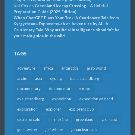
Neil Cox
on
Greenland Icecap Crossing – A Helpful
Preparation Guide (2025 Edition)
When ChatGPT Plans Your Trek: A Cautionary Tale from
Kyrgyzstan » Explorersweb
on
Adventure by AI—A
Cautionary Tale: Why artificial intelligence shouldn’t be
your main guide in the wild
TAGS
adventure
africa
antarctica
arab world
arctic
asia
cycling
dana strandberg
documentary
dokumentär
europe
eva strandberg
expedition
expedition england
exploration
explorer
explorers club
extreme cold
film i skåne
greenland
grönland
guestwriter
jeff willner
johan ivarsson