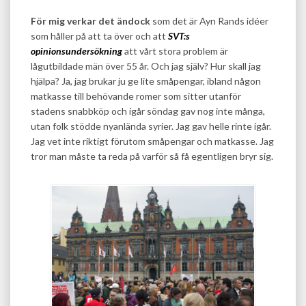
För mig verkar det ändock
som det är Ayn Rands idéer
som håller på att ta över och att
SVT:s
opinionsundersökning
att vårt stora problem är
lågutbildade män över 55 år. Och jag själv? Hur skall jag
hjälpa? Ja, jag brukar ju ge lite småpengar, ibland någon
matkasse till behövande romer som sitter utanför
stadens snabbköp och igår söndag gav nog inte många,
utan folk stödde nyanlända syrier. Jag gav helle rinte igår.
Jag vet inte riktigt förutom småpengar och matkasse. Jag
tror man måste ta reda på varför så få egentligen bryr sig.