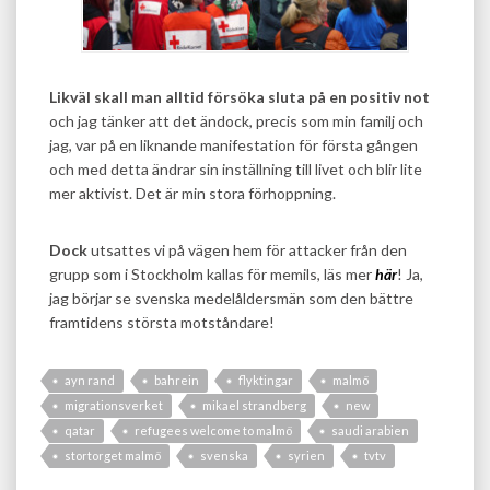
Likväl skall man alltid försöka sluta på en positiv not
och jag tänker att det ändock, precis som min familj och
jag, var på en liknande manifestation för första gången
och med detta ändrar sin inställning till livet och blir lite
mer aktivist. Det är min stora förhoppning.
Dock
utsattes vi på vägen hem för attacker från den
grupp som i Stockholm kallas för memils, läs mer
här
! Ja,
jag börjar se svenska medelåldersmän som den bättre
framtidens största motståndare!
ayn rand
bahrein
flyktingar
malmö
migrationsverket
mikael strandberg
new
qatar
refugees welcome to malmö
saudi arabien
stortorget malmö
svenska
syrien
tvtv