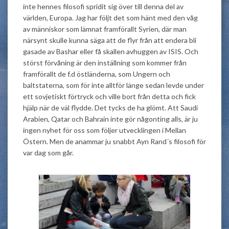
inte hennes filosofi spridit sig över till denna del av
världen, Europa. Jag har följt det som hänt med den våg
av människor som lämnat framförallt Syrien, där man
närsynt skulle kunna säga att de flyr från att endera bli
gasade av Bashar eller få skallen avhuggen av ISIS. Och
störst förvåning är den inställning som kommer från
framförallt de f.d östländerna, som Ungern och
baltstaterna, som för inte alltför länge sedan levde under
ett sovjetiskt förtryck och ville bort från detta och fick
hjälp när de väl flydde. Det tycks de ha glömt. Att Saudi
Arabien, Qatar och Bahrain inte gör någonting alls, är ju
ingen nyhet för oss som följer utvecklingen i Mellan
Östern. Men de anammar ju snabbt Ayn Rand´s filosofi för
var dag som går.