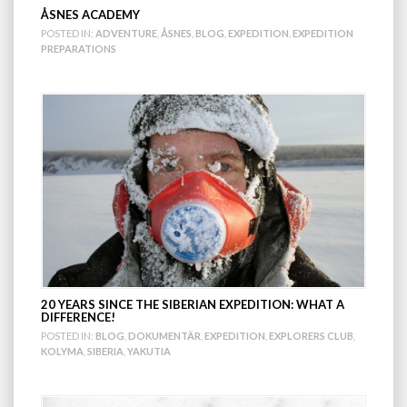
ÅSNES ACADEMY
POSTED IN:
ADVENTURE
,
ÅSNES
,
BLOG
,
EXPEDITION
,
EXPEDITION
PREPARATIONS
20 YEARS SINCE THE SIBERIAN EXPEDITION: WHAT A
DIFFERENCE!
POSTED IN:
BLOG
,
DOKUMENTÄR
,
EXPEDITION
,
EXPLORERS CLUB
,
KOLYMA
,
SIBERIA
,
YAKUTIA