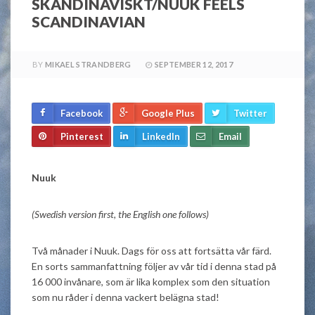
SKANDINAVISKT/NUUK FEELS
SCANDINAVIAN
BY
MIKAEL STRANDBERG
SEPTEMBER 12, 2017
Facebook
Google Plus
Twitter
Pinterest
LinkedIn
Email
Nuuk
(Swedish version first, the English one follows)
Två månader i Nuuk. Dags för oss att fortsätta vår färd.
En sorts sammanfattning följer av vår tid i denna stad på
16 000 invånare, som är lika komplex som den situation
som nu råder i denna vackert belägna stad!