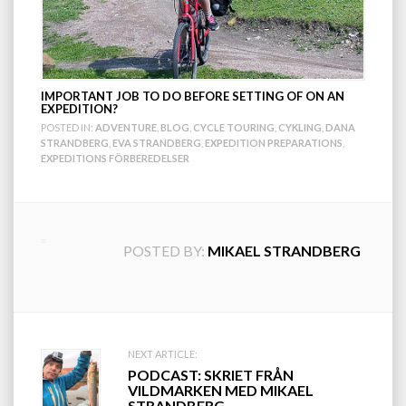
IMPORTANT JOB TO DO BEFORE SETTING OF ON AN
EXPEDITION?
POSTED IN:
ADVENTURE
,
BLOG
,
CYCLE TOURING
,
CYKLING
,
DANA
STRANDBERG
,
EVA STRANDBERG
,
EXPEDITION PREPARATIONS
,
EXPEDITIONS FÖRBEREDELSER
POSTED BY:
MIKAEL STRANDBERG
Post
NEXT ARTICLE:
PODCAST: SKRIET FRÅN
navigation
VILDMARKEN MED MIKAEL
STRANDBERG