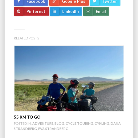
Facebook
Google Plus
Twitter
Pinterest
LinkedIn
Email
RELATED POSTS
55 KM TO GO
POSTED IN:
ADVENTURE
,
BLOG
,
CYCLE TOURING
,
CYKLING
,
DANA
STRANDBERG
,
EVA STRANDBERG