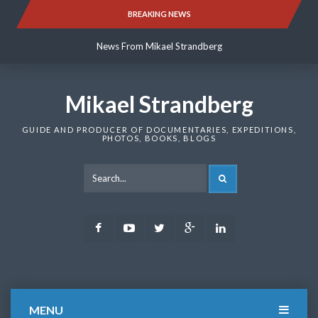
Skip
BREAKING NEWS
News From Mikael Strandberg
to
content
News From Mikael Strandberg
News From Mikael Strandberg
Mikael Strandberg
GUIDE AND PRODUCER OF DOCUMENTARIES, EXPEDITIONS,
PHOTOS, BOOKS, BLOGS
SEARCH
Facebook
Youtube
Twitter
Google
LinkedIn
Plus
MENU