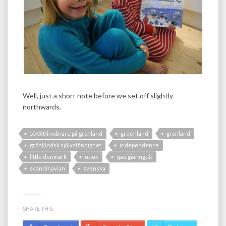
Well, just a short note before we set off slightly
northwards.
55 000 invånare på grönland
greenland
grönland
grönländsk självständighet
independence
little denmark
nuuk
qasigiannguit
scandinavian
svenska
SHARE THIS: