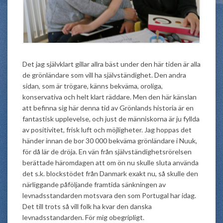
Det jag självklart gillar allra bäst under den här tiden är alla
de grönländare som vill ha självständighet. Den andra
sidan, som är trögare, känns bekväma, oroliga,
konservativa och helt klart räddare. Men den här känslan
att befinna sig här denna tid av Grönlands historia är en
fantastisk upplevelse, och just de människorna är ju fyllda
av positivitet, frisk luft och möjligheter. Jag hoppas det
händer innan de bor 30 000 bekväma grönländare i Nuuk,
för då lär de dröja. En vän från självständighetsrörelsen
berättade häromdagen att om ön nu skulle sluta använda
det s.k. blockstödet från Danmark exakt nu, så skulle den
närliggande påföljande framtida sänkningen av
levnadsstandarden motsvara den som Portugal har idag.
Det till trots så vill folk ha kvar den danska
levnadsstandarden. För mig obegripligt.