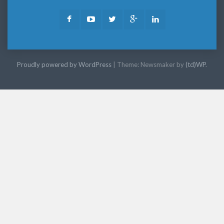
Facebook
Youtube
Twitter
Google
LinkedIn
Plus
Proudly powered by WordPress
|
Theme: Newsmaker by
(td)WP
.