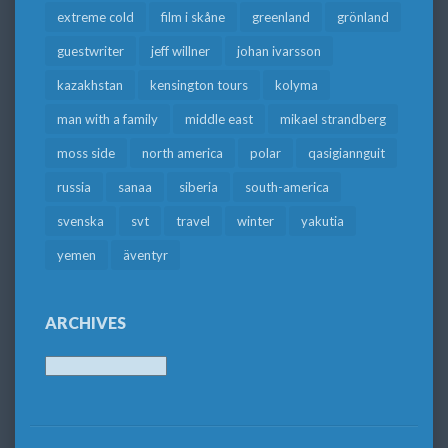
extreme cold
film i skåne
greenland
grönland
guestwriter
jeff willner
johan ivarsson
kazakhstan
kensington tours
kolyma
man with a family
middle east
mikael strandberg
moss side
north america
polar
qasigiannguit
russia
sanaa
siberia
south-america
svenska
svt
travel
winter
yakutia
yemen
äventyr
ARCHIVES
Archives