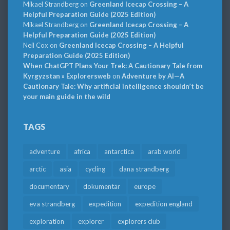
Mikael Strandberg
on
Greenland Icecap Crossing – A
Helpful Preparation Guide (2025 Edition)
Mikael Strandberg
on
Greenland Icecap Crossing – A
Helpful Preparation Guide (2025 Edition)
Neil Cox
on
Greenland Icecap Crossing – A Helpful
Preparation Guide (2025 Edition)
When ChatGPT Plans Your Trek: A Cautionary Tale from
Kyrgyzstan » Explorersweb
on
Adventure by AI—A
Cautionary Tale: Why artificial intelligence shouldn’t be
your main guide in the wild
TAGS
adventure
africa
antarctica
arab world
arctic
asia
cycling
dana strandberg
documentary
dokumentär
europe
eva strandberg
expedition
expedition england
exploration
explorer
explorers club