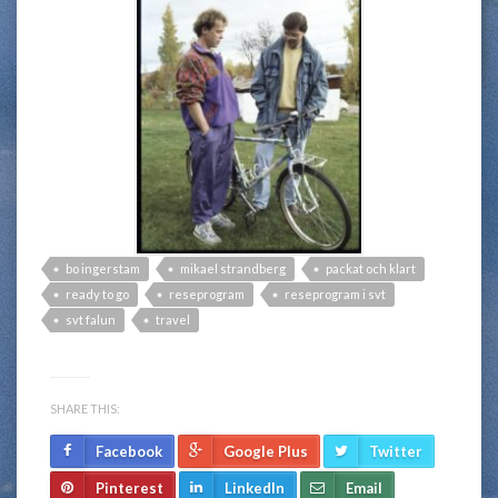
bo ingerstam
mikael strandberg
packat och klart
ready to go
reseprogram
reseprogram i svt
svt falun
travel
SHARE THIS:
Facebook
Google Plus
Twitter
Pinterest
LinkedIn
Email