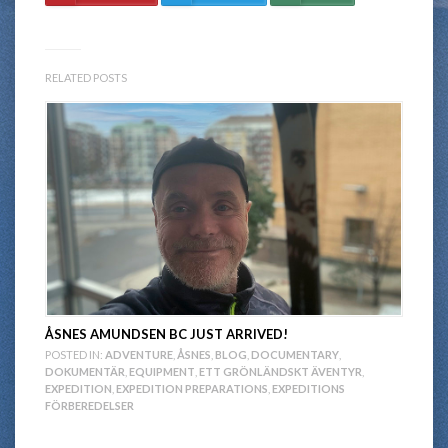
RELATED POSTS
ÅSNES AMUNDSEN BC JUST ARRIVED!
POSTED IN:
ADVENTURE
,
ÅSNES
,
BLOG
,
DOCUMENTARY
,
DOKUMENTÄR
,
EQUIPMENT
,
ETT GRÖNLÄNDSKT ÄVENTYR
,
EXPEDITION
,
EXPEDITION PREPARATIONS
,
EXPEDITIONS
FÖRBEREDELSER