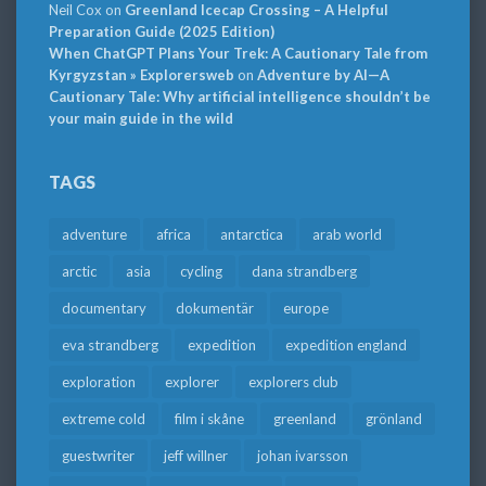
Neil Cox
on
Greenland Icecap Crossing – A Helpful
Preparation Guide (2025 Edition)
When ChatGPT Plans Your Trek: A Cautionary Tale from
Kyrgyzstan » Explorersweb
on
Adventure by AI—A
Cautionary Tale: Why artificial intelligence shouldn’t be
your main guide in the wild
TAGS
adventure
africa
antarctica
arab world
arctic
asia
cycling
dana strandberg
documentary
dokumentär
europe
eva strandberg
expedition
expedition england
exploration
explorer
explorers club
extreme cold
film i skåne
greenland
grönland
guestwriter
jeff willner
johan ivarsson