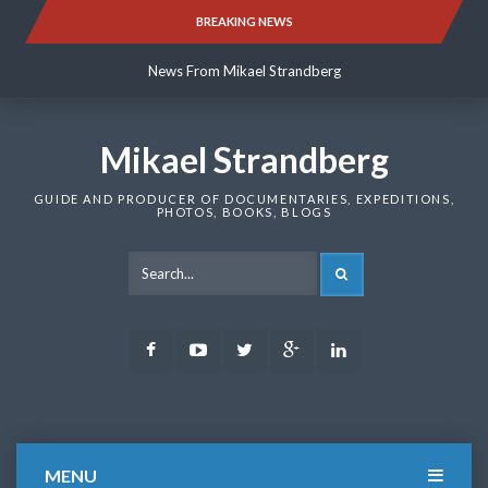
Skip
BREAKING NEWS
News From Mikael Strandberg
to
content
News From Mikael Strandberg
News From Mikael Strandberg
Mikael Strandberg
GUIDE AND PRODUCER OF DOCUMENTARIES, EXPEDITIONS,
PHOTOS, BOOKS, BLOGS
SEARCH
Facebook
Youtube
Twitter
Google
LinkedIn
Plus
MENU