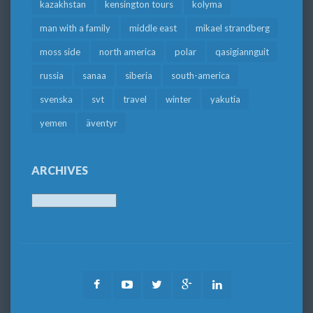
kazakhstan
kensington tours
kolyma
man with a family
middle east
mikael strandberg
moss side
north america
polar
qasigiannguit
russia
sanaa
siberia
south-america
svenska
svt
travel
winter
yakutia
yemen
äventyr
ARCHIVES
Archives
Facebook
Youtube
Twitter
Google
LinkedIn
Plus