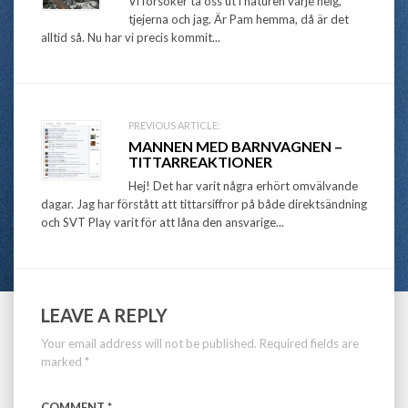
navigation
Vi försöker ta oss ut i naturen varje helg,
tjejerna och jag. Är Pam hemma, då är det
alltid så. Nu har vi precis kommit...
PREVIOUS ARTICLE:
MANNEN MED BARNVAGNEN –
TITTARREAKTIONER
Hej! Det har varit några erhört omvälvande
dagar. Jag har förstått att tittarsiffror på både direktsändning
och SVT Play varit för att låna den ansvarige...
LEAVE A REPLY
Your email address will not be published.
Required fields are
marked
*
COMMENT
*