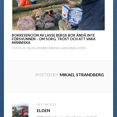
BOKRESENCION AV LASSE BERGS BOK ÄNDÅ INTE
FÖRSVUNNEN – OM SORG, TRÖST OCH ATT VARA
MÄNNISKA
POSTED IN:
BLOG
,
BOKRECENSION
,
LASSE BERG
,
SORG
POSTED BY:
MIKAEL STRANDBERG
Post
NEXT ARTICLE:
ELDEN