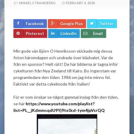
BY
MIKAEL STRANDBERG
FEBRUARY 4, 2020
Facebook
Google Plus
Twitter
Pinterest
LinkedIn
Email
Min gode vän Björn O Henriksson skickade mig dessa
foton häromdagen och undrade över klädvalet. Var de
från en sponsor? Helt rätt! De här bilderna är tagna inför
cykelturen från Nya Zeeland till Kairo. Bo Ingerstam var
programledare den tiden. 1986 om jag inte minns fel.
Faktiskt var detta cykelmode från Italien!
För er som önskar se något gammal inslag från den tiden,
se här
https://www.youtube.com/playlist?
list=PL__jKdmmsqdU9Yj9tx0cd-tym4jpVsrQQ