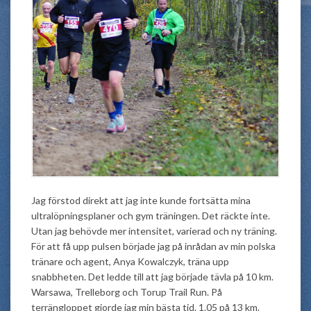
Jag förstod direkt att jag inte kunde fortsätta mina
ultralöpningsplaner och gym träningen. Det räckte inte.
Utan jag behövde mer intensitet, varierad och ny träning.
För att få upp pulsen började jag på inrådan av min polska
tränare och agent, Anya Kowalczyk, träna upp
snabbheten. Det ledde till att jag började tävla på 10 km.
Warsawa, Trelleborg och Torup Trail Run. På
terrängloppet gjorde jag min bästa tid. 1.05 på 13 km.