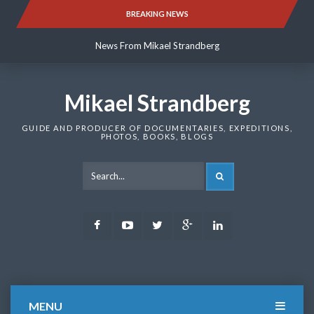
Skip
BREAKING NEWS
News From Mikael Strandberg
to
content
News From Mikael Strandberg
News From Mikael Strandberg
Mikael Strandberg
GUIDE AND PRODUCER OF DOCUMENTARIES, EXPEDITIONS,
PHOTOS, BOOKS, BLOGS
SEARCH
Facebook
Youtube
Twitter
Google
LinkedIn
Plus
MENU