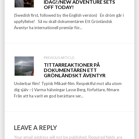
navigation
IDAG!/NEW ADVENTURE SETS
OFF TODAY!
(Swedish first, followed by the English version) En dröm går i
uppfyllelse! Så nu skall dokumentären Ett Grönländsk
Äventyr ha internationell premiär för...
PREVIOUS ARTICLE:
TITTARREAKTIONER PÅ
DOKUMENTÄREN ETT
GRÖNLÄNDSKT ÄVENTYR
Underbar film! Typisk Mikael-film. Respektful mot alla utom
dig själv :-) Varma hälsningar Lasse Berg, författare, filmare
Från att ha varit en god berättare ser...
LEAVE A REPLY
Your email address will not be published.
Required fields are