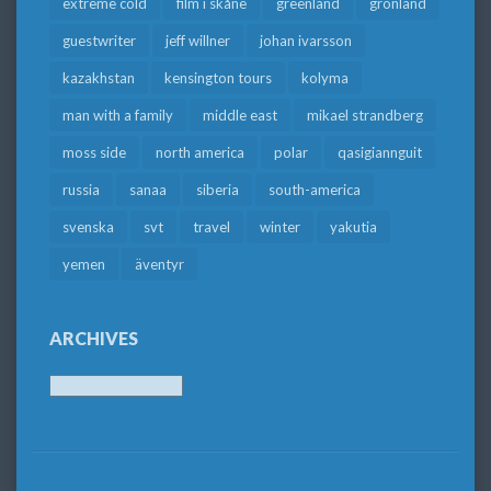
extreme cold
film i skåne
greenland
grönland
guestwriter
jeff willner
johan ivarsson
kazakhstan
kensington tours
kolyma
man with a family
middle east
mikael strandberg
moss side
north america
polar
qasigiannguit
russia
sanaa
siberia
south-america
svenska
svt
travel
winter
yakutia
yemen
äventyr
ARCHIVES
Archives