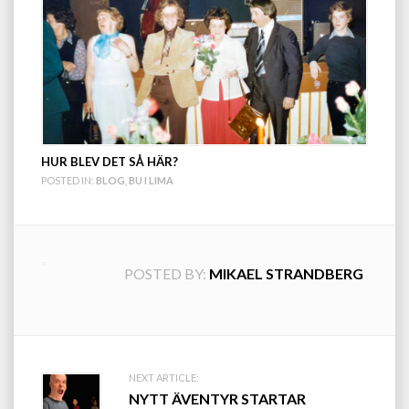
HUR BLEV DET SÅ HÄR?
POSTED IN:
BLOG
,
BU I LIMA
POSTED BY:
MIKAEL STRANDBERG
Post
NEXT ARTICLE:
NYTT ÄVENTYR STARTAR