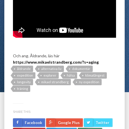
Och ang. Åldrande, läs här
https://www.mikaelstrandberg.com/?s=aging
åldrande
alternativa liv
dokumentär
expedition
explorer
hälsa
klimatångest
longevity
mikael strandberg
ny expedition
träning
SHARE THIS:
Facebook
Google Plus
Twitter