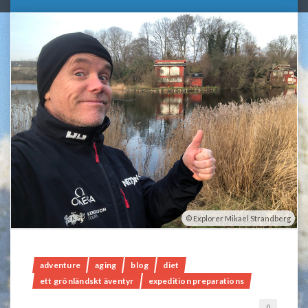
Explorer Mikael Strandberg
adventure
aging
blog
diet
ett grönländskt äventyr
expedition preparations
0