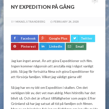
NY EXPEDITION PÅ GÅNG
BY
MIKAEL STRANDBERG
FEBRUARY 24, 2020
Facebook
Google Plus
Twitter
Pinterest
LinkedIn
Email
Jag kan inget annat. Än att göra Expeditioner och film.
Ingen kommer någonsin att anställa mig i något vanligt
jobb. Så jag får fortsätta filma och göra Expeditioner för
att försörja familjen. Vilket jag väldigt gärna vill!
Så jag har en ny idé om Expedition i skallen. Om det
verkligen blir av, det vet man aldrig. Men hitintills har det
blivit så. Och det är oftast tillfälligheter som avgör. Efter
Grönland så har jag satsat all tid på familjen och filmen.
Men av en händelse fick jag en förfrågan om jag ville guide