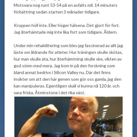
Motsvara nog runt 53-54 på en asfalts mil. 14 minuters
förbättring sedan starten 3 månader tidigare.
Kroppen höll inte. Eller höger hälsena. Det gjort för fort.
Jag återhämtade mig inte lika fort som tidigare. Åldern.
Under min rehabilitering som blev jag fascinerad av allt jag
läste om åldrande för atleter. Hur träningen skulle skötas,
hur man skulle äta, hur återhämtning skulle ske, vikten av
god sömn med mera. Jag kom in på den forskning som
bland annat bedrivs i Silicon Valley nu. Där det finns
insikter om att den här genen som gör oss gamla, jag den
kan manipuleras. Egentligen skall vi kunna nå 120 år. och
vara friska. Åtminstone i det rika väst.