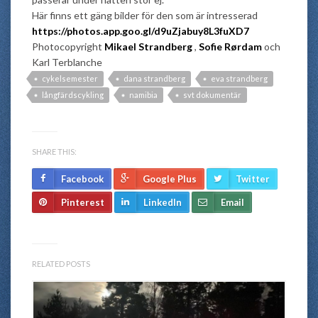
Här finns ett gäng bilder för den som är intresserad
https://photos.app.goo.gl/d9uZjabuy8L3fuXD7
Photocopyright
Mikael Strandberg
,
Sofie Rørdam
och
Karl Terblanche
cykelsemester
dana strandberg
eva strandberg
långfärdscykling
namibia
svt dokumentär
SHARE THIS:
Facebook
Google Plus
Twitter
Pinterest
LinkedIn
Email
RELATED POSTS