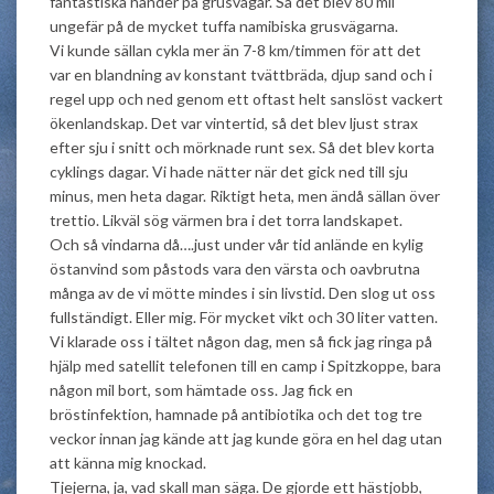
fantastiska händer på grusvägar. Så det blev 80 mil
ungefär på de mycket tuffa namibiska grusvägarna.
Vi kunde sällan cykla mer än 7-8 km/timmen för att det
var en blandning av konstant tvättbräda, djup sand och i
regel upp och ned genom ett oftast helt sanslöst vackert
ökenlandskap. Det var vintertid, så det blev ljust strax
efter sju i snitt och mörknade runt sex. Så det blev korta
cyklings dagar. Vi hade nätter när det gick ned till sju
minus, men heta dagar. Riktigt heta, men ändå sällan över
trettio. Likväl sög värmen bra i det torra landskapet.
Och så vindarna då….just under vår tid anlände en kylig
östanvind som påstods vara den värsta och oavbrutna
många av de vi mötte mindes i sin livstid. Den slog ut oss
fullständigt. Eller mig. För mycket vikt och 30 liter vatten.
Vi klarade oss i tältet någon dag, men så fick jag ringa på
hjälp med satellit telefonen till en camp i Spitzkoppe, bara
någon mil bort, som hämtade oss. Jag fick en
bröstinfektion, hamnade på antibiotika och det tog tre
veckor innan jag kände att jag kunde göra en hel dag utan
att känna mig knockad.
Tjejerna, ja, vad skall man säga. De gjorde ett hästjobb,