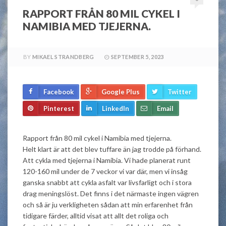
RAPPORT FRÅN 80 MIL CYKEL I
NAMIBIA MED TJEJERNA.
BY
MIKAEL STRANDBERG
SEPTEMBER 5, 2023
Facebook
Google Plus
Twitter
Pinterest
LinkedIn
Email
Rapport från 80 mil cykel i Namibia med tjejerna.
Helt klart är att det blev tuffare än jag trodde på förhand.
Att cykla med tjejerna i Namibia. Vi hade planerat runt
120-160 mil under de 7 veckor vi var där, men vi insåg
ganska snabbt att cykla asfalt var livsfarligt och i stora
drag meningslöst. Det finns i det närmaste ingen vägren
och så är ju verkligheten sådan att min erfarenhet från
tidigare färder, alltid visat att allt det roliga och