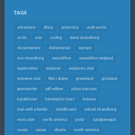
TAGS
adventure
africa
antarctica
arab world
arctic
asia
cycling
dana strandberg
documentary
dokumentär
europe
eva strandberg
expedition
expedition england
exploration
explorer
explorers club
extreme cold
film i skåne
greenland
grönland
guestwriter
jeff willner
johan ivarsson
kazakhstan
kensington tours
kolyma
man with a family
middle east
mikael strandberg
moss side
north america
polar
qasigiannguit
russia
sanaa
siberia
south-america