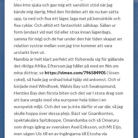
blev inte sjuka och gav mig ett sanslöst stöd när jag
kände mig darrig. Med den fördelen att de nu kan sätta
upp, ta ned och fixa ett läger, laga mat på bensinkök och
fixa cyklar. Och alltid ett fantastiskt sällskap. Sällan ur
form (endast vid mat tid eller strax innan lägerdags,
samma för mig) och de har under den här tiden skapat en
relation systrar mellan som jag tror kommer att vara
urstarkt livet ut.
Namibia är helt klart perfekt att förbereda sig för gällande
det riktiga Afrika. Eftersom jag håller på med en film om
mina döttrar, se
https://vimeo.com/796584905
( lösen
cykel), så hade jag ordnad lokal hjälp vid ankomst. Och vi
började med Windhoek, Walvis Bay och Swakopmund,
Henties Bay den första biten och det var i stora drag som
att bara umgås med vita europeer hela tiden i en
europeisk miljö. Och det var ju inte därför vi var där, så jag
skulle hoppa över dessa plejs. Bäst var Goanikontes,
spektakulära Spitzkoppe, Omandumba och så Omaruru
som drogs igång av svensken Axel Eriksson, och Mt Etjo,
men vägen Uis till en av ingångarna till Etosha via