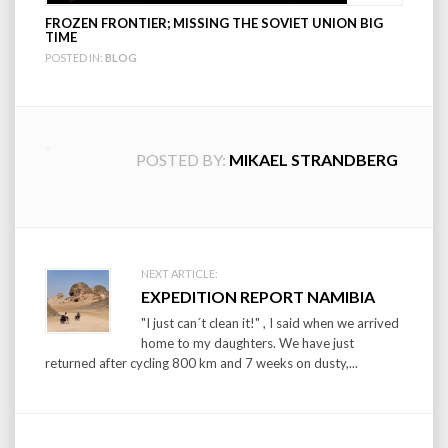
FROZEN FRONTIER; MISSING THE SOVIET UNION BIG
TIME
POSTED IN:
BLOG
POSTED BY:
MIKAEL STRANDBERG
Post
NEXT ARTICLE:
EXPEDITION REPORT NAMIBIA
navigation
"I just can´t clean it!" , I said when we arrived
home to my daughters. We have just
returned after cycling 800 km and 7 weeks on dusty,...