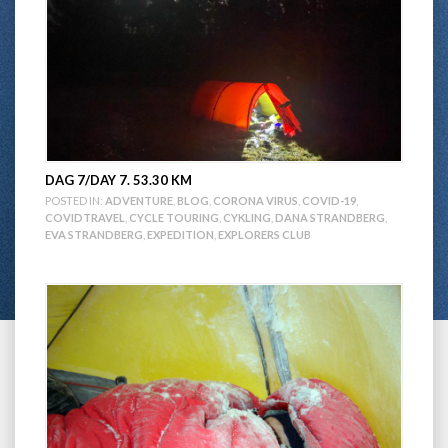
DAG 7/DAY 7. 53.30 KM
POSTED IN:
ADVENTURE
,
BLOG
,
CORONA VIRUS
,
COVID-19
,
COVIDTRAVEL
,
CYCLE TOURING
,
CYKLING
,
DANA STRANDBERG
,
EVA STRANDBERG
,
EXPEDITION
,
EXPLORERS CLUB