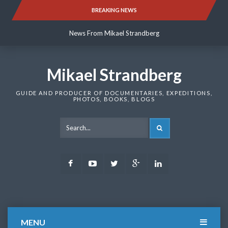
Skip
BREAKING NEWS
News From Mikael Strandberg
to
content
News From Mikael Strandberg
News From Mikael Strandberg
Mikael Strandberg
GUIDE AND PRODUCER OF DOCUMENTARIES, EXPEDITIONS,
PHOTOS, BOOKS, BLOGS
SEARCH
Facebook
Youtube
Twitter
Google
LinkedIn
Plus
MENU