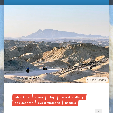
Sofie Rördam
adventure
africa
blog
dana strandberg
dokumentär
eva strandberg
namibia
0