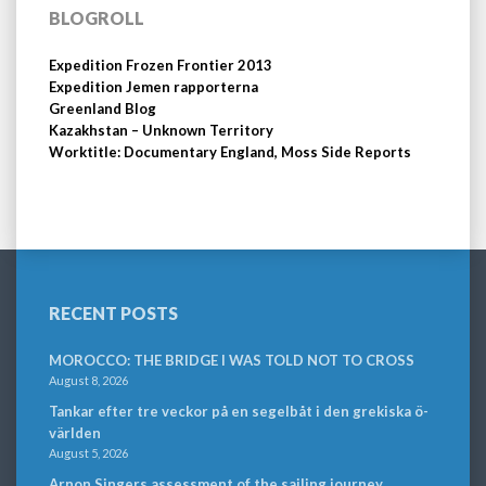
BLOGROLL
Expedition Frozen Frontier 2013
Expedition Jemen rapporterna
Greenland Blog
Kazakhstan – Unknown Territory
Worktitle: Documentary England, Moss Side Reports
RECENT POSTS
MOROCCO: THE BRIDGE I WAS TOLD NOT TO CROSS
August 8, 2026
Tankar efter tre veckor på en segelbåt i den grekiska ö-
världen
August 5, 2026
Arnon Singers assessment of the sailing journey