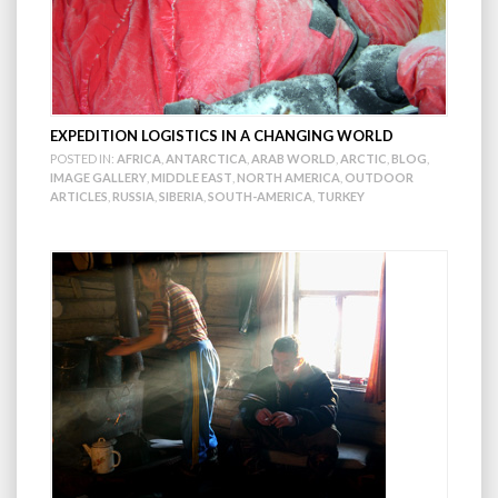
EXPEDITION LOGISTICS IN A CHANGING WORLD
POSTED IN:
AFRICA
,
ANTARCTICA
,
ARAB WORLD
,
ARCTIC
,
BLOG
,
IMAGE GALLERY
,
MIDDLE EAST
,
NORTH AMERICA
,
OUTDOOR
ARTICLES
,
RUSSIA
,
SIBERIA
,
SOUTH-AMERICA
,
TURKEY