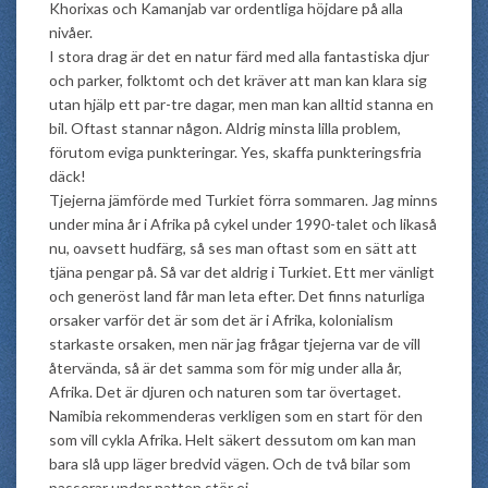
Khorixas och Kamanjab var ordentliga höjdare på alla
nivåer.
I stora drag är det en natur färd med alla fantastiska djur
och parker, folktomt och det kräver att man kan klara sig
utan hjälp ett par-tre dagar, men man kan alltid stanna en
bil. Oftast stannar någon. Aldrig minsta lilla problem,
förutom eviga punkteringar. Yes, skaffa punkteringsfria
däck!
Tjejerna jämförde med Turkiet förra sommaren. Jag minns
under mina år i Afrika på cykel under 1990-talet och likaså
nu, oavsett hudfärg, så ses man oftast som en sätt att
tjäna pengar på. Så var det aldrig i Turkiet. Ett mer vänligt
och generöst land får man leta efter. Det finns naturliga
orsaker varför det är som det är i Afrika, kolonialism
starkaste orsaken, men när jag frågar tjejerna var de vill
återvända, så är det samma som för mig under alla år,
Afrika. Det är djuren och naturen som tar övertaget.
Namibia rekommenderas verkligen som en start för den
som vill cykla Afrika. Helt säkert dessutom om kan man
bara slå upp läger bredvid vägen. Och de två bilar som
passerar under natten stör ej.