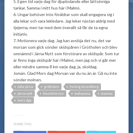
5. Egen tid varje dag för djuplodande eller lättsinniga
tankar. Samma i mitt hus här i Malmö.
6. Ungar behöver inte föräldrar som skall engagera sig i
alla lekar och vara lekledare. Jag leker nästan aldrig med
tjejerna, men tar med dem överallt så får de ta egna
initiativ.
7. Motionera varje dag. Jag kan avslöja det nu, det var
morsan som gick sönder skidspåren i Grötholen och blev
omnämnd i Järna Nytt som förstörare av skidspår. Som tur
är finns inga skidspår här i Malmö, men jag och vi går mer
eller mindre samma 8 km varje dag, ja, skoldag.
Jomän. Glad Mors dag Morsan var du nu än är. Gå nu inte
sönder molnen.
dala-järna
grötholen
hedvig strandberg
järna nytt
limedsforsen
mahayana
mamma
mors dga
SHARE THIS: