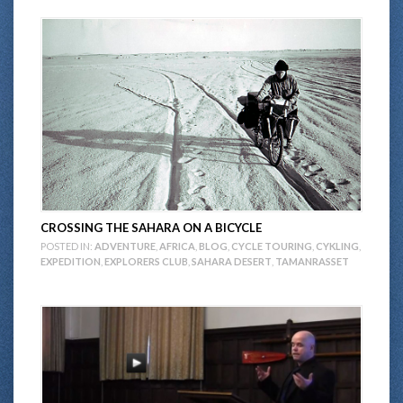
CROSSING THE SAHARA ON A BICYCLE
POSTED IN:
ADVENTURE
,
AFRICA
,
BLOG
,
CYCLE TOURING
,
CYKLING
,
EXPEDITION
,
EXPLORERS CLUB
,
SAHARA DESERT
,
TAMANRASSET