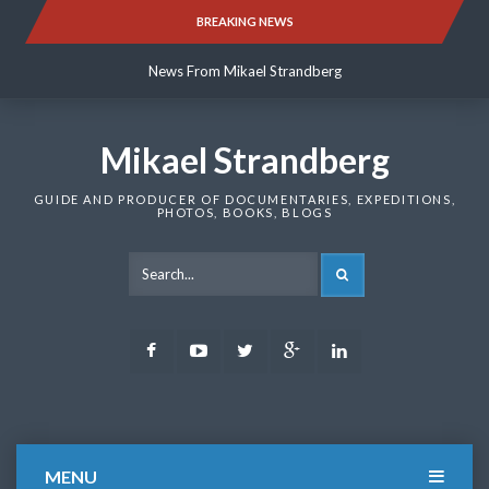
Skip
BREAKING NEWS
News From Mikael Strandberg
to
content
News From Mikael Strandberg
News From Mikael Strandberg
Mikael Strandberg
GUIDE AND PRODUCER OF DOCUMENTARIES, EXPEDITIONS,
PHOTOS, BOOKS, BLOGS
SEARCH
Facebook
Youtube
Twitter
Google
LinkedIn
Plus
MENU