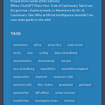
Preparation Guide (2025 Edition)
When ChatGPT Plans Your Trek: A Cautionary Tale from
Kyrgyzstan » Explorersweb
on
Adventure by AI—A
Cautionary Tale: Why artificial intelligence shouldn’t be
your main guide in the wild
TAGS
adventure
africa
antarctica
arab world
arctic
asia
cycling
dana strandberg
documentary
dokumentär
europe
eva strandberg
expedition
expedition england
exploration
explorer
explorers club
extreme cold
film i skåne
greenland
grönland
guestwriter
jeff willner
johan ivarsson
kazakhstan
kensington tours
kolyma