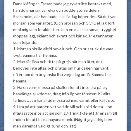
Dana klåfinger. Farsan hade jag tyvärr lite kontakt med,
han dog när jag var elva och bodde större delen i
Stockholm, där han hade sitt liv. Jag köper det. Så det var
morsan som var alltet. (Och brorsan och Siv) Det jag fört
med mig som förälder förutom en massa kramar, trygghet
(hoppas jag), skämt och skratt och kärlek, är egenheter
som följande:
1. Morsan skulle alltid sova lunch. Och huset skulle vara
tyst. Samma här hemma.
2. Man får läsa och titta på grejs när man äter, det
behöves inte ältas och pratas om hur dagen har varit,
eftersom den är ganska lika varje dag ändå. Samma här
hemma.
3. Ha en varm mössa på skallen för att inte dra på sig
besvärliga sjukdomar, drag från öppet fönster i bil allra
farligast. Jag har alltid mössa på mig, varmt eller kallt ute.
4. Lita på att barnen vet vad de vill och stöd detta. Hon
ifrågasatte inte att jag som 17-åring åkte ett år ensam till
Indien för att bli mahayana munk. (Något jag aldrig blev,
men däremot väldigt tunn och lätt)