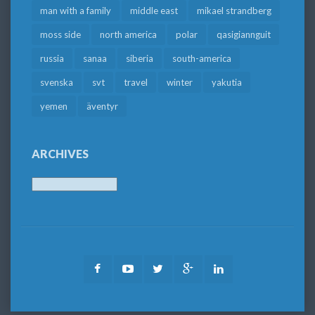
man with a family
middle east
mikael strandberg
moss side
north america
polar
qasigiannguit
russia
sanaa
siberia
south-america
svenska
svt
travel
winter
yakutia
yemen
äventyr
ARCHIVES
Archives
Facebook
Youtube
Twitter
Google
LinkedIn
Plus