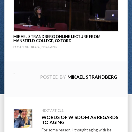
MIKAEL STRANDBERG ONLINE LECTURE FROM
MANSFIELD COLLEGE, OXFORD
POSTED IN:
BLOG
,
ENGLAND
POSTED BY:
MIKAEL STRANDBERG
Post
NEXT ARTICLE:
WORDS OF WISDOM AS REGARDS
navigation
TO AGING
For some reason, I thought aging with be