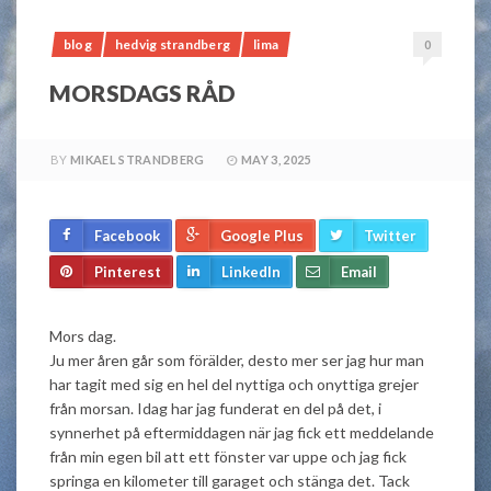
blog
hedvig strandberg
lima
0
MORSDAGS RÅD
BY
MIKAEL STRANDBERG
MAY 3, 2025
Facebook
Google Plus
Twitter
Pinterest
LinkedIn
Email
Mors dag.
Ju mer åren går som förälder, desto mer ser jag hur man
har tagit med sig en hel del nyttiga och onyttiga grejer
från morsan. Idag har jag funderat en del på det, i
synnerhet på eftermiddagen när jag fick ett meddelande
från min egen bil att ett fönster var uppe och jag fick
springa en kilometer till garaget och stänga det. Tack