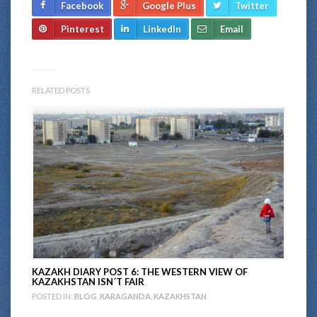
Facebook
Google Plus
Twitter
Pinterest
LinkedIn
Email
RELATED POSTS
KAZAKH DIARY POST 6: THE WESTERN VIEW OF
KAZAKHSTAN ISN´T FAIR
POSTED IN:
BLOG
,
KARAGANDA
,
KAZAKHSTAN