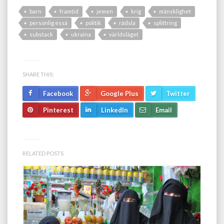
barn
framtid
jemen
krig
mänsklighet
personlig essä
politik
rädsla
splittring
substack
ukraina
världsläget
SHARE THIS:
Facebook
Google Plus
Twitter
Pinterest
LinkedIn
Email
RELATED POSTS