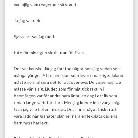
var löjlig som reagerade så starkt.
Ja, jag var rädd.
Självklart var jag rädd.
Inte för min egen skull, utan för Evas.
Det var kanske där jag förstod något som jag sedan sett
många gånger. Att människor som lever nära kriget ibland
måste normalisera det för att överleva. De vänjer sig. De
måste vänja sig. Ljudet som för mig gick rakt in i
benmärgen var för andra bara ännu en dag i ett liv som
redan länge varit förstört. Men jag kunde inte vänja mig.
Och jag ville heller inte det. Det finns något friskt i att
vara rädd när granater slår ner nära en lekplats där ens
barn nyss har lekt.