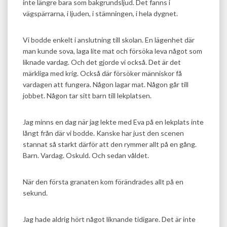
inte längre bara som bakgrundsljud. Det fanns i
vägspärrarna, i ljuden, i stämningen, i hela dygnet.
Vi bodde enkelt i anslutning till skolan. En lägenhet där
man kunde sova, laga lite mat och försöka leva något som
liknade vardag. Och det gjorde vi också. Det är det
märkliga med krig. Också där försöker människor få
vardagen att fungera. Någon lagar mat. Någon går till
jobbet. Någon tar sitt barn till lekplatsen.
Jag minns en dag när jag lekte med Eva på en lekplats inte
långt från där vi bodde. Kanske har just den scenen
stannat så starkt därför att den rymmer allt på en gång.
Barn. Vardag. Oskuld. Och sedan våldet.
När den första granaten kom förändrades allt på en
sekund.
Jag hade aldrig hört något liknande tidigare. Det är inte