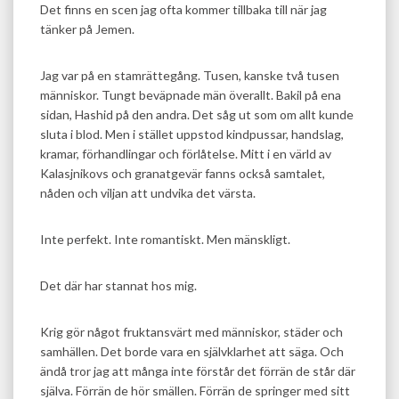
Det finns en scen jag ofta kommer tillbaka till när jag
tänker på Jemen.
Jag var på en stamrättegång. Tusen, kanske två tusen
människor. Tungt beväpnade män överallt. Bakil på ena
sidan, Hashid på den andra. Det såg ut som om allt kunde
sluta i blod. Men i stället uppstod kindpussar, handslag,
kramar, förhandlingar och förlåtelse. Mitt i en värld av
Kalasjnikovs och granatgevär fanns också samtalet,
nåden och viljan att undvika det värsta.
Inte perfekt. Inte romantiskt. Men mänskligt.
Det där har stannat hos mig.
Krig gör något fruktansvärt med människor, städer och
samhällen. Det borde vara en självklarhet att säga. Och
ändå tror jag att många inte förstår det förrän de står där
själva. Förrän de hör smällen. Förrän de springer med sitt