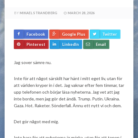
BY
MIKAEL STRANDBERG
MARCH 28, 2026
Facebook
Google Plus
Twitter
Pinterest
LinkedIn
Email
Jag sover sämre nu.
Inte för att något särskilt har hänt i mitt eget liv, utan för
att världen kryper in i det. Jag vaknar efter fem timmar, tar
upp telefonen och börjar läsa nyheterna. Jag vet att jag
inte borde, men jag gör det ändå. Trump. Putin. Ukraina.
Gaza. Hot. Raketer. Sönderfall. Ännu ett nytt vi och dem.
Det gör något med mig.
Inte bara för att nyheterna är mörka, utan för att tonen i