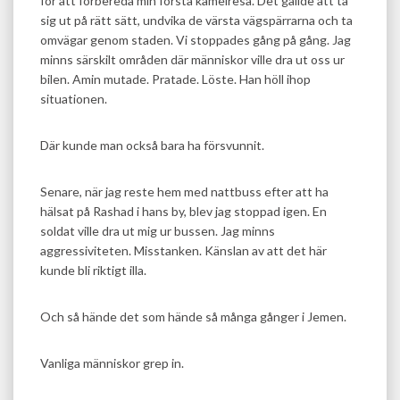
för att förbereda min första kamelresa. Det gällde att ta
sig ut på rätt sätt, undvika de värsta vägspärrarna och ta
omvägar genom staden. Vi stoppades gång på gång. Jag
minns särskilt områden där människor ville dra ut oss ur
bilen. Amin mutade. Pratade. Löste. Han höll ihop
situationen.
Där kunde man också bara ha försvunnit.
Senare, när jag reste hem med nattbuss efter att ha
hälsat på Rashad i hans by, blev jag stoppad igen. En
soldat ville dra ut mig ur bussen. Jag minns
aggressiviteten. Misstanken. Känslan av att det här
kunde bli riktigt illa.
Och så hände det som hände så många gånger i Jemen.
Vanliga människor grep in.