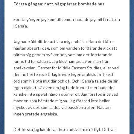
Första gången: natt, vägspärrar, bombade hus
Första gången jag kom till Jemen landade jag mitt i natten
i Sana’a.
Jag hade åkt dit för att lära mig arabiska. Bara det låter
nästan absurt i dag, som om världen fortfarande gick att
närma sig genom nyfikenhet, som om det fortfarande
fanns tid för sådant. Jag blev hämtad av en man från
språkskolan, Center for Middle Eastern Studies, eller vad
den nu hette exakt. Jag kunde ingen arabiska, inte ett
ord som hjälpte mig där och då. Och i Sana’a talade de sin
egen dialekt, så även om jag hade kunnat mer hade det
kanske inte spelat någon större roll. Jag förstod inte vad
mannen som hämtade mig sa. Jag förstod inte heller
mycket av det som sades vid passkontrollen. Nästan
ingen pratade engelska.
Det första jag kände var inte rädsla. Inte riktigt. Det var