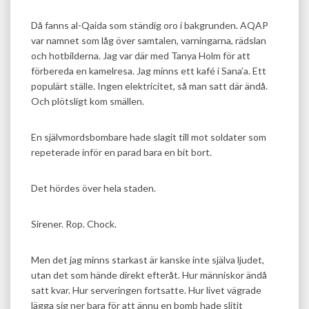
Då fanns al-Qaida som ständig oro i bakgrunden. AQAP
var namnet som låg över samtalen, varningarna, rädslan
och hotbilderna. Jag var där med Tanya Holm för att
förbereda en kamelresa. Jag minns ett kafé i Sana’a. Ett
populärt ställe. Ingen elektricitet, så man satt där ändå.
Och plötsligt kom smällen.
En självmordsbombare hade slagit till mot soldater som
repeterade inför en parad bara en bit bort.
Det hördes över hela staden.
Sirener. Rop. Chock.
Men det jag minns starkast är kanske inte själva ljudet,
utan det som hände direkt efteråt. Hur människor ändå
satt kvar. Hur serveringen fortsatte. Hur livet vägrade
lägga sig ner bara för att ännu en bomb hade slitit