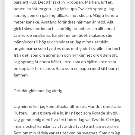
bara ett ljud. Det går rakt in i kroppen. Marken, luften,
benen, bröstkorgen. Jag lyfte upp Eva och sprang. Jag
sprang som en galning tillbaka mot skolan. Några hundra
meter kanske. Avstånd förändras när man är rädd. Allt
gick i slow motion och samtidigt snabbare än allt annat.
Jag hörde smällarna, kände hur området skakade, såg
människor till höger och vänster. Jag minns särskilt
ungdomarna som tycktes dras mot ljudet i stället för bort
från det, som om adrenalin och nyfikenhet drog dem dit.
Jag sprang åt andra hållet. Inte som en hjälte. Inte som
en upptäcktsresande. Bara som en pappa med sitt barn i
famnen.
Det där glömmer jag aldrig.
Jag minns hur jag kom tillbaka till huset. Hur det dundrade
i luften. Hur jag bara ville in, in i något som liknade skydd.
Jag gömde mig med Eva i ett hörn. Jag var livrädd. Och jag
minns också känslan av att andra tyckte att jag överdrev.
Som om min rädsla var ett tecken på svaghet. Som om jag