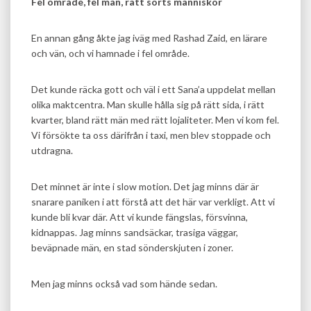
Fel område, fel män, rätt sorts människor
En annan gång åkte jag iväg med Rashad Zaid, en lärare
och vän, och vi hamnade i fel område.
Det kunde räcka gott och väl i ett Sana’a uppdelat mellan
olika maktcentra. Man skulle hålla sig på rätt sida, i rätt
kvarter, bland rätt män med rätt lojaliteter. Men vi kom fel.
Vi försökte ta oss därifrån i taxi, men blev stoppade och
utdragna.
Det minnet är inte i slow motion. Det jag minns där är
snarare paniken i att förstå att det här var verkligt. Att vi
kunde bli kvar där. Att vi kunde fängslas, försvinna,
kidnappas. Jag minns sandsäckar, trasiga väggar,
beväpnade män, en stad sönderskjuten i zoner.
Men jag minns också vad som hände sedan.