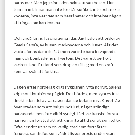
barns mor. Men jag minns den nakna utsattheten. Hur
tunn man blir när man inte förstår språket, inte behärskar
koderna, inte vet vem som bestämmer och inte har någon
att ringa som kan komma.
Och ändå fanns fascinationen där. Jag hade sett bilder av
Gamla Sana’a, av husen, marknaderna och ljuset. Allt det
vackra fanns där också. Jemen var inte bara beväpnade
män och bombade hus. Tvärtom. Det var ett oerhört
vackert land. Ett land som drog en till sig med en kraft
som var svår att förklara.
Dagen efter hörde jag krigsflygplanen lyfta norrut. Salehs
krig mot Houthierna pågick. Det hördes, men syntes inte
direkt i den del av vardagen där jag befann mig. Kriget låg
över staden som ett bakgrundsljud, något ständigt
närvarande men inte alltid synligt. Det var kanske första
gången jag förstod att ett krig inte alltid ser ut som på tv.
Ofta ser det ut som en vanlig stad som fortsätter
fungera, samtidigt som våldet ligger precis under ytan.