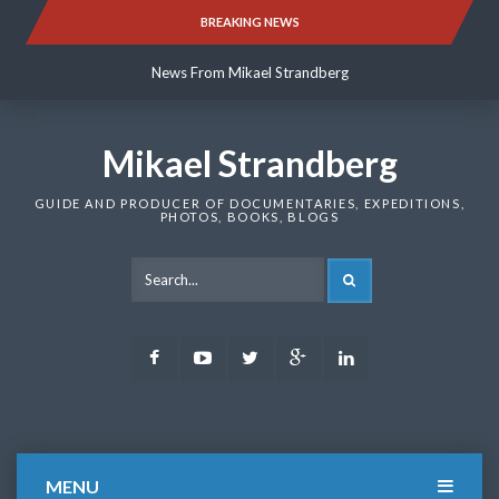
Skip
BREAKING NEWS
News From Mikael Strandberg
to
content
News From Mikael Strandberg
News From Mikael Strandberg
Mikael Strandberg
GUIDE AND PRODUCER OF DOCUMENTARIES, EXPEDITIONS,
PHOTOS, BOOKS, BLOGS
SEARCH
Facebook
Youtube
Twitter
Google
LinkedIn
Plus
MENU