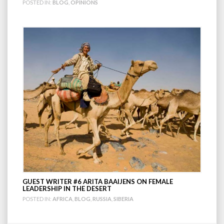
POSTED IN:
BLOG
,
OPINIONS
GUEST WRITER #6 ARITA BAAIJENS ON FEMALE
LEADERSHIP IN THE DESERT
POSTED IN:
AFRICA
,
BLOG
,
RUSSIA
,
SIBERIA