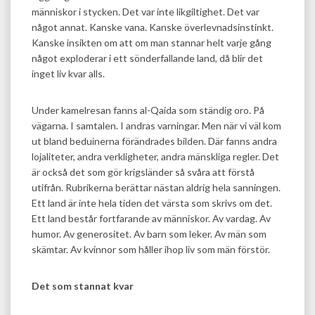
människor i stycken. Det var inte likgiltighet. Det var
något annat. Kanske vana. Kanske överlevnadsinstinkt.
Kanske insikten om att om man stannar helt varje gång
något exploderar i ett sönderfallande land, då blir det
inget liv kvar alls.
Under kamelresan fanns al-Qaida som ständig oro. På
vägarna. I samtalen. I andras varningar. Men när vi väl kom
ut bland beduinerna förändrades bilden. Där fanns andra
lojaliteter, andra verkligheter, andra mänskliga regler. Det
är också det som gör krigsländer så svåra att förstå
utifrån. Rubrikerna berättar nästan aldrig hela sanningen.
Ett land är inte hela tiden det värsta som skrivs om det.
Ett land består fortfarande av människor. Av vardag. Av
humor. Av generositet. Av barn som leker. Av män som
skämtar. Av kvinnor som håller ihop liv som män förstör.
Det som stannat kvar