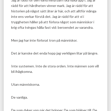
Jag är rädd för den värld mina barn ska växa upp i. Jag är
rädd för att hårdheten vinner mark. Jag är rädd för att
historien på något sätt åter är här, och att alltför många
inte ens verkar förstå det. Jag är rädd för att vi i
tryggheten håller på att förlora något som människor i
krig ofta tvingas hålla fast vid: beroendet av varandra.
Men jag har inte förlorat tron på människor.
Det är kanske det enda hopp jag verkligen litar på längre.
Inte systemen. Inte de stora orden. Inte männen som vill
bli ihågkomna.
Utan människorna.
De vanliga.
De som dyker upp när det brinner. De som hjälper till. De