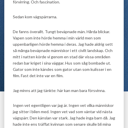
förvirring. Och fascination.
Sedan kom vägspärrarna.
De fanns överallt. Tungt beväpnade män. Hårda blickar.
Vapen som inte hörde hemma i min värld men som
uppenbarligen hörde hemma i deras. Jag hade aldrig sett
så många beväpnade människor i ett civilt landskap. Och
mitt i natten körde vi genom en stad där vissa områden
redan bar kriget i sina väggar. Hus som såg bombade ut.
Gator som inte kändes som gator utan som kulisser i en
film. Fast det inte var en film.
Jag minns att jag tänkte: här kan man bara försvinna.
Ingen vet egentligen var jag är. Ingen vet vilka människor
jag sitter i bilen med. Ingen vet vad som väntar vid nästa
vägspärr. Den känslan var stark. Jag hade inga barn då. Jag
hade inte ens träffat kvinnan som senare skulle bli mina