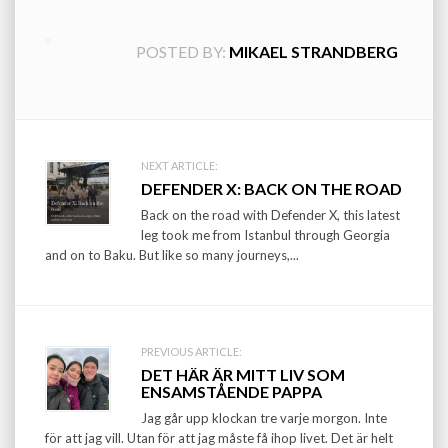
POSTED BY:
MIKAEL STRANDBERG
Post
NEXT ARTICLE:
DEFENDER X: BACK ON THE ROAD
navigation
Back on the road with Defender X, this latest
leg took me from Istanbul through Georgia
and on to Baku. But like so many journeys,...
PREVIOUS ARTICLE:
DET HÄR ÄR MITT LIV SOM
ENSAMSTÅENDE PAPPA
Jag går upp klockan tre varje morgon. Inte
för att jag vill. Utan för att jag måste få ihop livet. Det är helt