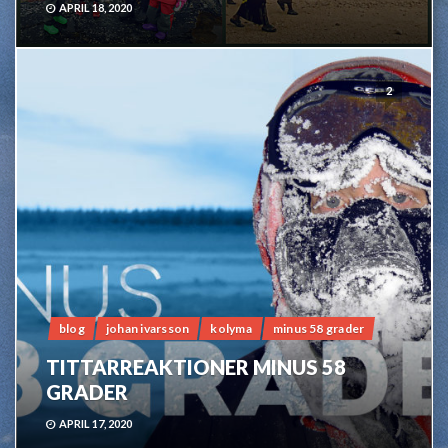
APRIL 18, 2020
2
blog
johan ivarsson
kolyma
minus 58 grader
TITTARREAKTIONER MINUS 58
GRADER
APRIL 17, 2020