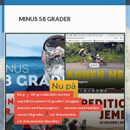
MINUS 58 GRADER
0
blog
ett grönländskt äventyr
expedition jemen 52 grader i skuggan
mannen med barnvagnen
mannen med familjen
minus 58 grader
svt dokumentär
svt dokumentär klassiker