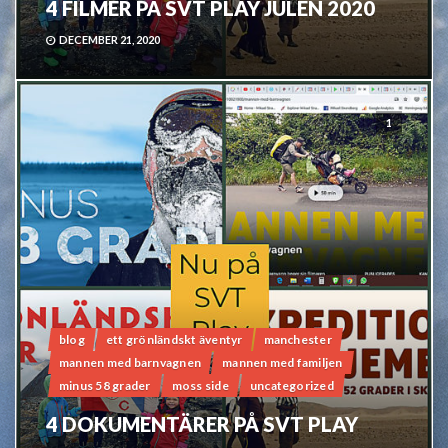
4 FILMER PÅ SVT PLAY JULEN 2020
DECEMBER 21, 2020
1
blog
ett grönländskt äventyr
manchester
mannen med barnvagnen
mannen med familjen
minus 58 grader
moss side
uncategorized
4 DOKUMENTÄRER PÅ SVT PLAY