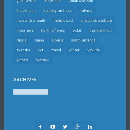
guestwriter
jeff willner
johan ivarsson
kazakhstan
kensington tours
kolyma
man with a family
middle east
mikael strandberg
moss side
north america
polar
qasigiannguit
russia
sanaa
siberia
south-america
svenska
svt
travel
winter
yakutia
yemen
äventyr
ARCHIVES
Archives
Facebook
Youtube
Twitter
Google
LinkedIn