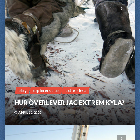
0
blog
explorers club
extrem kyla
HUR ÖVERLEVER JAG EXTREM KYLA?
APRIL 12, 2020
0