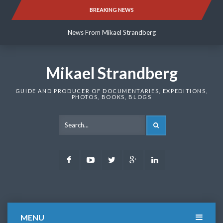
Skip
BREAKING NEWS
News From Mikael Strandberg
to
content
News From Mikael Strandberg
News From Mikael Strandberg
Mikael Strandberg
GUIDE AND PRODUCER OF DOCUMENTARIES, EXPEDITIONS,
PHOTOS, BOOKS, BLOGS
SEARCH
Facebook
Youtube
Twitter
Google
LinkedIn
Plus
MENU