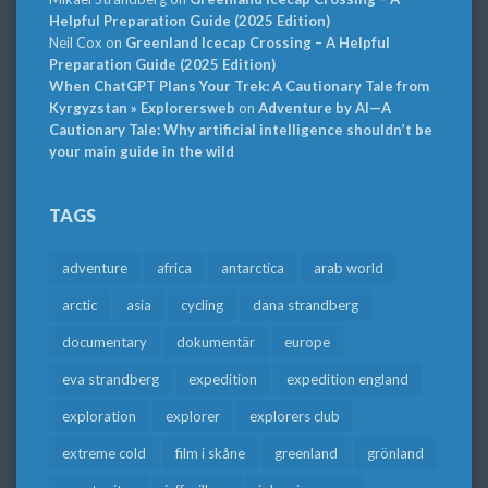
Helpful Preparation Guide (2025 Edition)
Neil Cox
on
Greenland Icecap Crossing – A Helpful
Preparation Guide (2025 Edition)
When ChatGPT Plans Your Trek: A Cautionary Tale from
Kyrgyzstan » Explorersweb
on
Adventure by AI—A
Cautionary Tale: Why artificial intelligence shouldn’t be
your main guide in the wild
TAGS
adventure
africa
antarctica
arab world
arctic
asia
cycling
dana strandberg
documentary
dokumentär
europe
eva strandberg
expedition
expedition england
exploration
explorer
explorers club
extreme cold
film i skåne
greenland
grönland