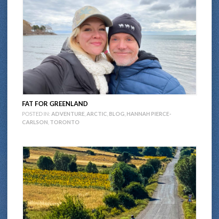
FAT FOR GREENLAND
POSTED IN:
ADVENTURE
,
ARCTIC
,
BLOG
,
HANNAH PIERCE-
CARLSON
,
TORONTO