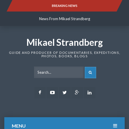
Skip
BREAKING NEWS
News From Mikael Strandberg
to
content
News From Mikael Strandberg
News From Mikael Strandberg
Mikael Strandberg
GUIDE AND PRODUCER OF DOCUMENTARIES, EXPEDITIONS,
PHOTOS, BOOKS, BLOGS
SEARCH
Facebook
Youtube
Twitter
Google
LinkedIn
Plus
MENU