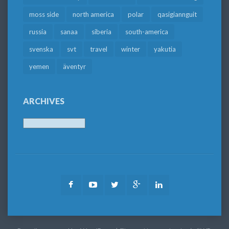
moss side
north america
polar
qasigiannguit
russia
sanaa
siberia
south-america
svenska
svt
travel
winter
yakutia
yemen
äventyr
ARCHIVES
Archives
Facebook
Youtube
Twitter
Google
LinkedIn
Plus