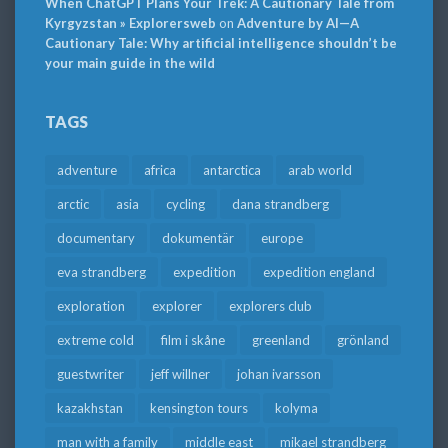
When ChatGPT Plans Your Trek: A Cautionary Tale from
Kyrgyzstan » Explorersweb
on
Adventure by AI—A
Cautionary Tale: Why artificial intelligence shouldn’t be
your main guide in the wild
TAGS
adventure
africa
antarctica
arab world
arctic
asia
cycling
dana strandberg
documentary
dokumentär
europe
eva strandberg
expedition
expedition england
exploration
explorer
explorers club
extreme cold
film i skåne
greenland
grönland
guestwriter
jeff willner
johan ivarsson
kazakhstan
kensington tours
kolyma
man with a family
middle east
mikael strandberg