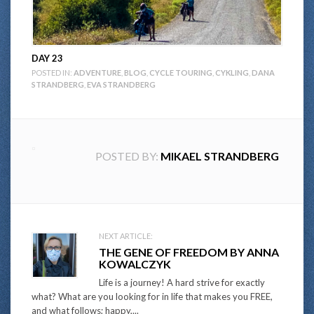
DAY 23
POSTED IN:
ADVENTURE
,
BLOG
,
CYCLE TOURING
,
CYKLING
,
DANA
STRANDBERG
,
EVA STRANDBERG
POSTED BY:
MIKAEL STRANDBERG
Post
NEXT ARTICLE:
THE GENE OF FREEDOM BY ANNA
navigation
KOWALCZYK
Life is a journey! A hard strive for exactly
what? What are you looking for in life that makes you FREE,
and what follows; happy,...