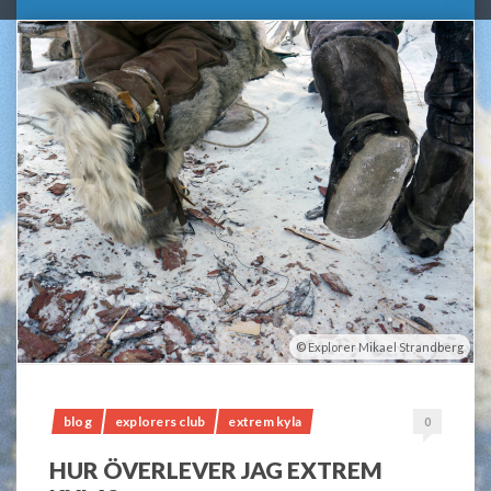
Explorer Mikael Strandberg
blog
explorers club
extrem kyla
0
HUR ÖVERLEVER JAG EXTREM