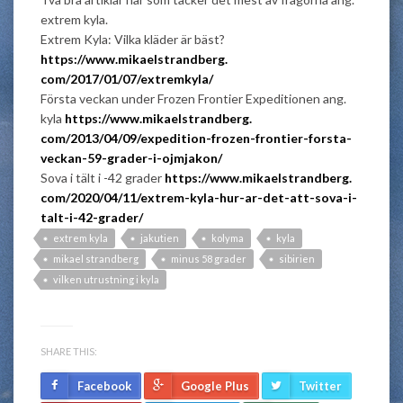
extrem kyla.
Extrem Kyla: Vilka kläder är bäst?
https://www.mikaelstrandberg.
com/2017/01/07/extremkyla/
Första veckan under Frozen Frontier Expeditionen ang.
kyla
https://www.mikaelstrandberg.
com/2013/04/09/expedition-
frozen-frontier-forsta-
veckan-
59-grader-i-ojmjakon/
Sova i tält i -42 grader
https://www.mikaelstrandberg.
com/2020/04/11/extrem-kyla-
hur-ar-det-att-sova-i-
talt-i-
42-grader/
extrem kyla
jakutien
kolyma
kyla
mikael strandberg
minus 58 grader
sibirien
vilken utrustning i kyla
SHARE THIS:
Facebook
Google Plus
Twitter