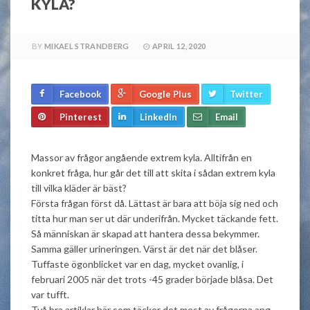
KYLA?
BY
MIKAEL STRANDBERG
APRIL 12, 2020
Facebook
Google Plus
Twitter
Pinterest
LinkedIn
Email
Massor av frågor angående extrem kyla. Alltifrån en
konkret fråga, hur går det till att skita i sådan extrem kyla
till vilka kläder är bäst?
Första frågan först då. Lättast är bara att böja sig ned och
titta hur man ser ut där underifrån. Mycket täckande fett.
Så människan är skapad att hantera dessa bekymmer.
Samma gäller urineringen. Värst är det när det blåser.
Tuffaste ögonblicket var en dag, mycket ovanlig, i
februari 2005 när det trots -45 grader började blåsa. Det
var tufft.
Två bra artiklar här som täcker det mest av frågorna ang.