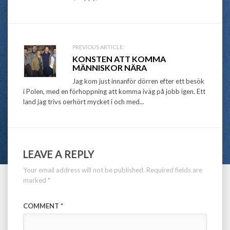
PREVIOUS ARTICLE:
KONSTEN ATT KOMMA
MÄNNISKOR NÄRA
Jag kom just innanför dörren efter ett besök
i Polen, med en förhoppning att komma iväg på jobb igen. Ett
land jag trivs oerhört mycket i och med...
LEAVE A REPLY
Your email address will not be published.
Required fields are
marked
*
COMMENT
*