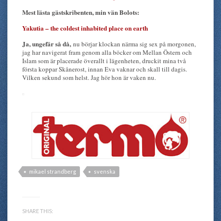
Mest lästa gästskribenten, min vän Bolots:
Yakutia – the coldest inhabited place on earth
Ja, ungefär så då,
nu börjar klockan närma sig sex på morgonen,
jag har navigerat fram genom alla böcker om Mellan Östern och
Islam som är placerade överallt i lägenheten, druckit mina två
första koppar Skånerost, innan Eva vaknar och skall till dagis.
Vilken sekund som helst. Jag hör hon är vaken nu.
mikael strandberg
svenska
SHARE THIS: