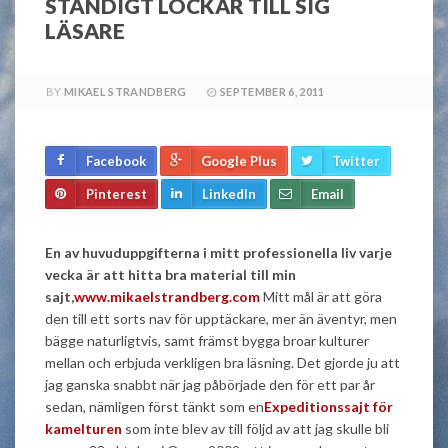
STÄNDIGT LOCKAR TILL SIG
LÄSARE
BY
MIKAEL STRANDBERG
SEPTEMBER 6, 2011
Facebook
Google Plus
Twitter
Pinterest
LinkedIn
Email
En av huvuduppgifterna i mitt professionella liv varje
vecka är att hitta bra material till min
sajt,
www.mikaelstrandberg.com
Mitt mål är att göra
den till ett sorts nav för upptäckare, mer än äventyr, men
bägge naturligtvis, samt främst bygga broar kulturer
mellan och erbjuda verkligen bra läsning. Det gjorde ju att
jag ganska snabbt när jag påbörjade den för ett par år
sedan, nämligen först tänkt som en
Expeditionssajt för
kamelturen
som inte blev av till följd av att jag skulle bli