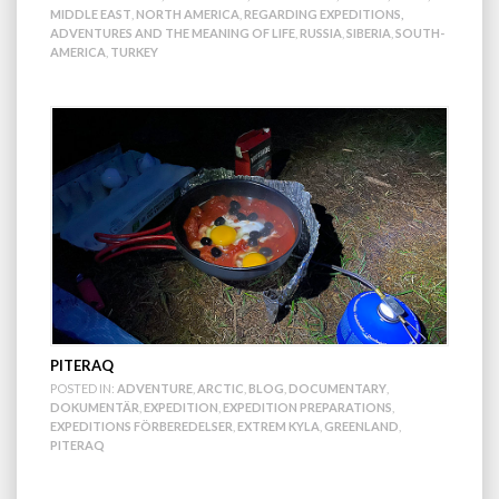
MIDDLE EAST
,
NORTH AMERICA
,
REGARDING EXPEDITIONS,
ADVENTURES AND THE MEANING OF LIFE
,
RUSSIA
,
SIBERIA
,
SOUTH-
AMERICA
,
TURKEY
PITERAQ
POSTED IN:
ADVENTURE
,
ARCTIC
,
BLOG
,
DOCUMENTARY
,
DOKUMENTÄR
,
EXPEDITION
,
EXPEDITION PREPARATIONS
,
EXPEDITIONS FÖRBEREDELSER
,
EXTREM KYLA
,
GREENLAND
,
PITERAQ