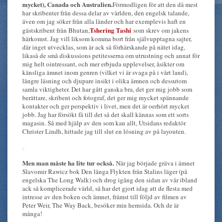
mycket), Canada och Australien.
Förmodligen för att den då mest
har skribenter från dessa delar av världen, den engelsk talande,
även om jag söker från alla länder och har exemplevis haft en
Tshering Tashi
gästskribent från Bhutan,
som skrev om jakens
härkomst. Jag vill liksom komma bort från självupptagna sajter,
där inget utvecklas, som är ack så förhärskande på nätet idag,
likaså de små diskussions petitesserna om utrustning och annat för
mig helt ointressant, och mer erbjuda upplevelser, åsikter om
känsliga ämnet inom genren (vilket vi är svaga på i vårt land),
längre läsning och djupare insikt i olika ämnen och dessutom
samla viktigheter. Det har gått ganska bra, det ger mig jobb som
berättare, skribent och fotograf, det ger mig mycket spännande
kontakter och ger perspektiv i livet, men det är oerhört mycket
jobb. Jag har försökt få till det så det skall kännas som ett sorts
magasin. Så med hjälp av den som kan allt, Utsidans redaktör
Christer Lindh, hittade jag till slut en lösning av på layouten.
Men man måste ha lite tur också.
När jag började gräva i ämnet
Slavomir Rawicz bok Den långa Flykten från Stalins läger (på
engelska The Long Walk) och drog igång den sidan av vår ibland
ack så komplicerade värld, så har det gjort idag att de flesta med
intresse av den boken och ämnet, främst till följd av filmen av
Peter Weir, The Way Back, besöker min hemsida. Och de är
många!