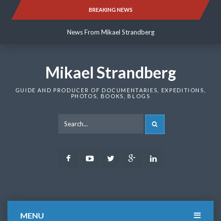
Skip
BREAKING NEWS
News From Mikael Strandberg
to
content
News From Mikael Strandberg
News From Mikael Strandberg
Mikael Strandberg
GUIDE AND PRODUCER OF DOCUMENTARIES, EXPEDITIONS,
PHOTOS, BOOKS, BLOGS
SEARCH
Facebook
Youtube
Twitter
Google
LinkedIn
Plus
MENU