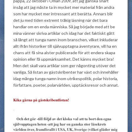
pappa, 22 oktober i Oman 2009, att jag ganska snart
insåg att jag måste ta in mycket mer material från andra
som har mycket mer intressant att berätta. Annars blir
det ju med tiden extremt tråkig läsning när det bara
handlar om en enda människa. Så jag började med att be
mina vänner skriva artiklar och idag har det faktiskt gått
så långt att tunga namn inom branschen, vilket inkluderar
allt ifrån historiker till självupptagna äventyrare, vill ha en
chans att få sina alster publicerade för att endera skapa
opinion eller få uppmärksamhet. Det känns mycket bra!
Men det skall vara artiklar som ger någonting utöver det
vanliga. Så listan av gästskribenter har växt och innehåller
idag många tunga namn inom utrikespolitik, polar historia,
författare, poeter, polarvärlden, upptäcksresor och annat.
Kika gärna på gästskribentlistan!
Och det gör -till följd av det kloka val att ta bort den egna
självupptagen heten -att jag har en ganska stor läsekrets
världen över, framförallt i USA, UK, Sverige (vilket gläder mig