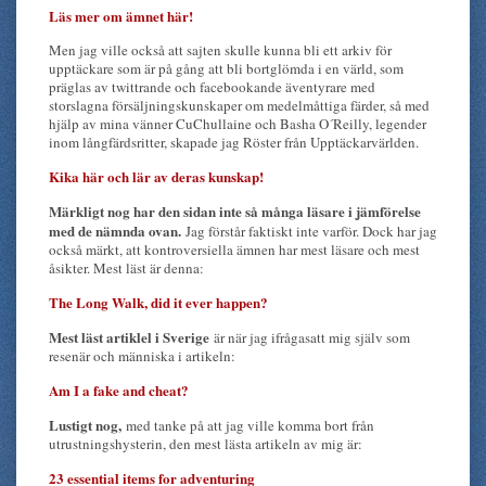
Läs mer om ämnet här!
Men jag ville också att sajten skulle kunna bli ett arkiv för
upptäckare som är på gång att bli bortglömda i en värld, som
präglas av twittrande och facebookande äventyrare med
storslagna försäljningskunskaper om medelmåttiga färder, så med
hjälp av mina vänner CuChullaine och Basha O´Reilly, legender
inom långfärdsritter, skapade jag Röster från Upptäckarvärlden.
Kika här och lär av deras kunskap!
Märkligt nog har den sidan inte så många läsare i jämförelse
med de nämnda ovan.
Jag förstår faktiskt inte varför. Dock har jag
också märkt, att kontroversiella ämnen har mest läsare och mest
åsikter. Mest läst är denna:
The Long Walk, did it ever happen?
Mest läst artiklel i Sverige
är när jag ifrågasatt mig själv som
resenär och människa i artikeln:
Am I a fake and cheat?
Lustigt nog,
med tanke på att jag ville komma bort från
utrustningshysterin, den mest lästa artikeln av mig är:
23 essential items for adventuring