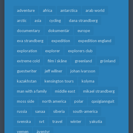
adventure
africa
antarctica
arab world
arctic
asia
cycling
dana strandberg
documentary
dokumentär
europe
eva strandberg
expedition
expedition england
exploration
explorer
explorers club
extreme cold
film i skåne
greenland
grönland
guestwriter
jeff willner
johan ivarsson
kazakhstan
kensington tours
kolyma
man with a family
middle east
mikael strandberg
moss side
north america
polar
qasigiannguit
russia
sanaa
siberia
south-america
svenska
svt
travel
winter
yakutia
yemen
äventyr