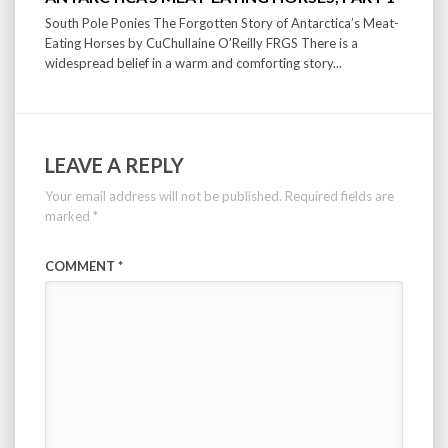
South Pole Ponies The Forgotten Story of Antarctica’s Meat-
Eating Horses by CuChullaine O’Reilly FRGS There is a
widespread belief in a warm and comforting story...
LEAVE A REPLY
Your email address will not be published.
Required fields are
marked
*
COMMENT
*