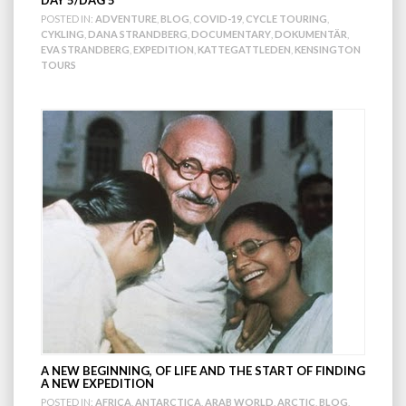
POSTED IN:
ADVENTURE
,
BLOG
,
COVID-19
,
CYCLE TOURING
,
CYKLING
,
DANA STRANDBERG
,
DOCUMENTARY
,
DOKUMENTÄR
,
EVA STRANDBERG
,
EXPEDITION
,
KATTEGATTLEDEN
,
KENSINGTON
TOURS
A NEW BEGINNING, OF LIFE AND THE START OF FINDING
A NEW EXPEDITION
POSTED IN:
AFRICA
,
ANTARCTICA
,
ARAB WORLD
,
ARCTIC
,
BLOG
,