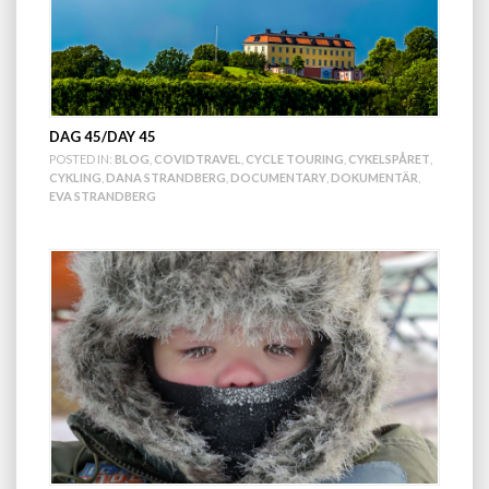
DAG 45/DAY 45
POSTED IN:
BLOG
,
COVIDTRAVEL
,
CYCLE TOURING
,
CYKELSPÅRET
,
CYKLING
,
DANA STRANDBERG
,
DOCUMENTARY
,
DOKUMENTÄR
,
EVA STRANDBERG