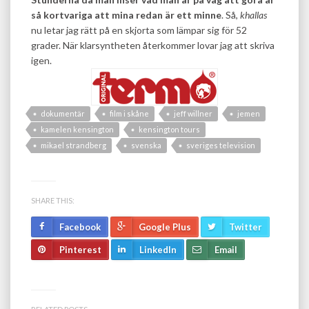
så kortvariga att mina redan är ett minne
. Så,
khallas
nu letar jag rätt på en skjorta som lämpar sig för 52
grader. När klarsyntheten återkommer lovar jag att skriva
igen.
dokumentär
film i skåne
jeff willner
jemen
kamelen kensington
kensington tours
mikael strandberg
svenska
sveriges television
SHARE THIS:
Facebook
Google Plus
Twitter
Pinterest
LinkedIn
Email