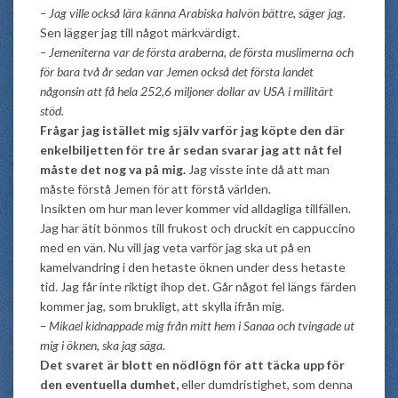
– Jag ville också lära känna Arabiska halvön bättre, säger jag.
Sen lägger jag till något märkvärdigt.
– Jemeniterna var de första araberna, de första muslimerna och
för bara två år sedan var Jemen också det första landet
någonsin att få hela 252,6 miljoner dollar av USA i millitärt
stöd.
Frågar jag istället mig själv varför jag köpte den där
enkelbiljetten för tre år sedan svarar jag att nåt fel
måste det nog va på mig.
Jag visste inte då att man
måste förstå Jemen för att förstå världen.
Insikten om hur man lever kommer vid alldagliga tillfällen.
Jag har ätit bönmos till frukost och druckit en cappuccino
med en vän. Nu vill jag veta varför jag ska ut på en
kamelvandring i den hetaste öknen under dess hetaste
tid. Jag får inte riktigt ihop det. Går något fel längs färden
kommer jag, som brukligt, att skylla ifrån mig.
– Mikael kidnappade mig från mitt hem i Sanaa och tvingade ut
mig i öknen, ska jag säga.
Det svaret är blott en nödlögn för att täcka upp för
den eventuella dumhet,
eller dumdristighet, som denna