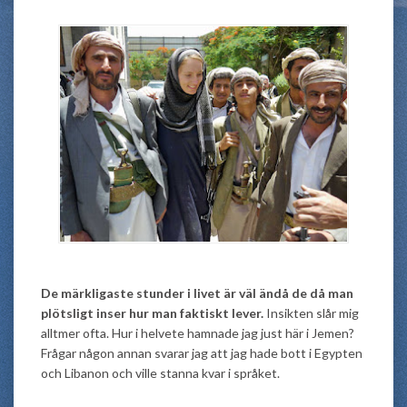
De märkligaste stunder i livet är väl ändå de då man
plötsligt inser hur man faktiskt lever.
Insikten slår mig
alltmer ofta. Hur i helvete hamnade jag just här i Jemen?
Frågar någon annan svarar jag att jag hade bott i Egypten
och Libanon och ville stanna kvar i språket.