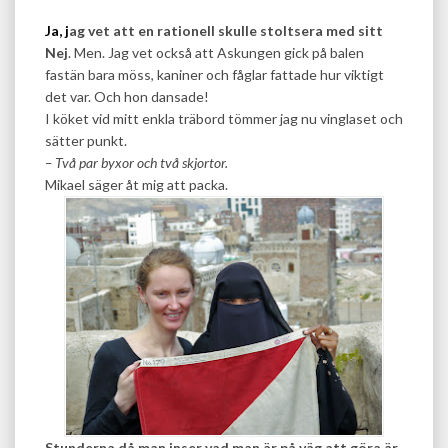
Ja, j
ag vet att en rationell skulle stoltsera med sitt
Nej
. Men. Jag vet också att Askungen gick på balen
fastän bara möss, kaniner och fåglar fattade hur viktigt
det var. Och hon dansade!
I köket vid mitt enkla träbord tömmer jag nu vinglaset och
sätter punkt.
– Två par byxor och två skjortor.
Mikael säger åt mig att packa.
Stunderna då man inser vad man är på väg att göra är