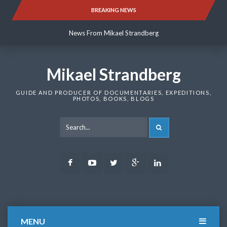
Skip
BREAKING NEWS
News From Mikael Strandberg
to
content
News From Mikael Strandberg
News From Mikael Strandberg
Mikael Strandberg
GUIDE AND PRODUCER OF DOCUMENTARIES, EXPEDITIONS,
PHOTOS, BOOKS, BLOGS
SEARCH
Facebook
Youtube
Twitter
Google
LinkedIn
Plus
MENU