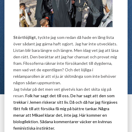
Störtlöjligt,
tyckte jag som redan då hade en lång lista
över sådant jag gärna haft ogjort. Jag har inte utvecklats.
Listan blir bara längre och längre. Men idag vet jag att läsa
den rätt. Den berättar att jag har chansat och provat mig
fram. Filosoferna räknar inte försökandet till dygderna,
men vad vet de egentligen? Och det löjliga i
reklamparollen är att vi ju är skitmånga som inte behöver
någon sådan uppmuntran.
Jag tvivlar på det men vet givetvis kan det skita sig på
resan.
Folk har sagt det till oss.
De har sagt att den som
trekkar i Jemen riskerar sitt liv. Då och då har jag förgäves
fått folk till att försöka få mig på bättre tankar. Några
menar att Mikael klarar det, inte jag. Här kommer en
biologilektion. Sådana kommentarer väcker en kvinnas
feministiska instinkter.