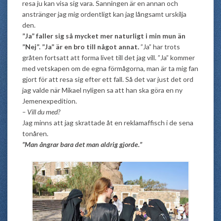
resa ju kan visa sig vara. Sanningen är en annan och
anstränger jag mig ordentligt kan jag långsamt urskilja
den.
”Ja” faller sig så mycket mer naturligt i min mun än
”Nej”. ”Ja” är en bro till något annat.
”Ja” har trots
gråten fortsatt att forma livet till det jag vill. ”Ja” kommer
med vetskapen om de egna förmågorna, man är ta mig fan
gjort för att resa sig efter ett fall. Så det var just det ord
jag valde när Mikael nyligen sa att han ska göra en ny
Jemenexpedition.
– Vill du med?
Jag minns att jag skrattade åt en reklamaffisch i de sena
tonåren.
”Man ångrar bara det man aldrig gjorde.”