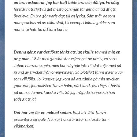
en bra reskamrat. jag har haft både bra och dåliga
. En dålig
förstår naturligtvis det mesta och man får ägna all tid åt att
överleva. En bra gör varje dag till en lycka. Sämst är de som
man prackas på av olika skäl, till exempel lokala guider som
man inte haft tid att lära känna.
Denna gång var det först tänkt att jag skulle ta med mig en
ung man,
18 år med ganska stor erfarnhet av uteliv, en sorts
Johan Ivarsson kopia, men han vågade inte till slut följa med på
grund av trycket från omgivningen. Så plötsligt fanns ingen kvar
som vill följa. Jo, kanske, jag kom då att tänka på min mycket
gode vän, journalisten Tanya holm, vårt lands överlägset bästa
på ämnet Jemen, kanske ville. Så jag frågade henne och hon
sade glatt ja!
Det här var för en månad sedan.
Bäst att låta Tanya
presentera sig själv. Nu n är hon står inför sin första tur i
vildmarken!