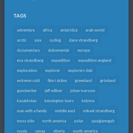
TAGS
adventure
africa
antarctica
arab world
arctic
asia
cycling
dana strandberg
documentary
dokumentär
europe
eva strandberg
expedition
expedition england
exploration
explorer
explorers club
extreme cold
film i skåne
greenland
grönland
guestwriter
jeff willner
johan ivarsson
kazakhstan
kensington tours
kolyma
man with a family
middle east
mikael strandberg
moss side
north america
polar
qasigiannguit
russia
sanaa
siberia
south-america