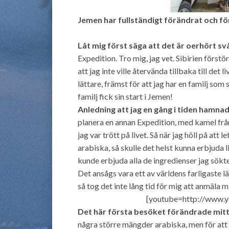
Jemen har fullständigt förändrat och för
Låt mig först säga att det är oerhört sv
Expedition. Tro mig, jag vet. Sibirien först
att jag inte ville återvända tillbaka till det
lättare, främst för att jag har en familj som st
familj fick sin start i Jemen!
Anledning att jag en gång i tiden hamnad
planera en annan Expedition, med kamel från
jag var trött på livet. Så när jag höll på att
arabiska, så skulle det helst kunna erbjuda l
kunde erbjuda alla de ingredienser jag sökte
Det ansågs vara ett av världens farligaste 
så tog det inte lång tid för mig att anmäla mi
[youtube=http://www.
Det här första besöket förändrade mitt l
några större mängder arabiska, men för att