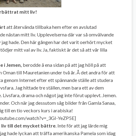
bättrat mitt liv!
årt
att återvända tillbaka hem efter en avslutad
örde nästan mitt liv. Upplevelserna där var så omvälvande
 liv jag hade. Den här gången har det varit oerhört mycket
ödjer mitt val av liv. Ja, faktiskt är det så att vår lilla
e i Jemen,
berodde å ena sidan på att jag höll på att
 Oman till Mauretanien under två år. Å det andra för att
 leta genom Internet efter ett spännande ställe att studera
ivsfara. Jag hittade tre ställen, men bara ett av dem
. Livsfara, drama och något jag inte förut upplevt. Jemen.
länder. Och när jag dessutom såg bilder från Gamla Sanaa,
g till en tio veckors kurs i arabiska!
youtube.com/watch?v=_3GI-YeZP5E]
iv till det mycket bättre
. Inte för att jag lärde mig
 jag hade lyckan att träffa amerikanska Pamela som idag