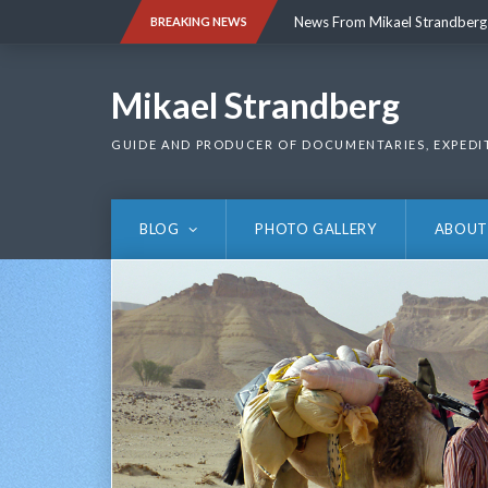
Skip
News From Mikael Strandberg
BREAKING NEWS
to
content
News From Mikael Strandberg
Mikael Strandberg
GUIDE AND PRODUCER OF DOCUMENTARIES, EXPEDI
BLOG
PHOTO GALLERY
ABOUT