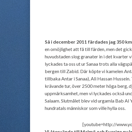
Så i december 2011 färdades jag 350 km
en omöjlighet att få till färden, men det g
huvudstaden slog granater in i det kvarter 
lyckades ta oss ut ur Sanaa trots alla vägsp
bergen till Zabid. Där köpte vi kamelen Ant
tillbaka Antar i Sanaa), Ali Hassan Hussein.
krävande tur, över 2500 meter höga berg, d
uppmärksamhet, men vi lyckades också undv
Salaam. Slutmålet blev vid urgamla Bab Al
hundratals människor som ville hylla oss.
[youtube=http://www.
Vi återvände till Malmö och Sverige nyå