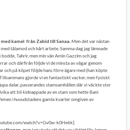
 med kamel från Zabid till Sanaa.
Men det var nästan
ick med tålamod och hårt arbete. Samma dag jag lämnade
vi bodde, Tahrir, men min vän Amin Gazzim och jag
ärrar och därfirån följde vi de minsta av vägar genom
ar och på köpet följde hans förre ägare med (han köpte
 Tillsammans gjorde vi en fantastiskt vacker, men fysiskt
jupa dalar, passerandes stamsamhällen där vi väckte stor
ika att bli kidnappade av en stam som hette Bani
 Yemen i huvudstadens gamla kvarter omgiven av
youtube.com/watch?v=Gv0w-k0He6k]
rsaftonen,
men jag visste att det var viktigt för Jemen,