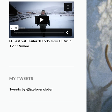
FF Festival Trailer 100915
from
Outwild
TV
on
Vimeo
.
MY TWEETS
Tweets by @Explorerglobal