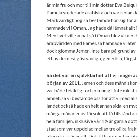
är min fru och mor till min dotter Eva Belqui
Pamela studerade arabiska och var redan då
Märkvärdigt nog så bestämde hon sig för att
hamnade vi i Oman. Jag hade då lämnat allt 
Men livet ville annat så i Oman blev vi med ba
arabvärlden med kamel, så hamnade vi åter i
dock glömma Jemen. Inte bara på grund av att 
ett av de mest gästvänliga, generösa, färgs
Så det var en självklarhet att vi reagera
början av 2011
. Jemen och dess människor 
var både felaktigt och okunnigt, inte minst
ämnet, så vi bestämde oss för att vi med all
landet också hade en helt annan sida, en my
många månader av försök att få tillstånd at
hela familjen, inklusive vår 1½ år gamla dott
stad som var uppdelad mellan tre olika frak
vägspärrar överallt. Det till trots var beslut