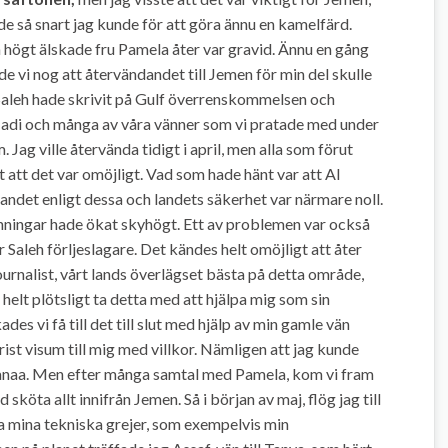
e så snart jag kunde för att göra ännu en kamelfärd.
högt älskade fru Pamela åter var gravid. Ännu en gång
e vi nog att återvändandet till Jemen för min del skulle
 Saleh hade skrivit på Gulf överrenskommelsen och
adi och många av våra vänner som vi pratade med under
 Jag ville återvända tidigt i april, men alla som förut
t att det var omöjligt. Vad som hade hänt var att Al
andet enligt dessa och landets säkerhet var närmare noll.
nningar hade ökat skyhögt. Ett av problemen var också
r Saleh förljeslagare. Det kändes helt omöjligt att åter
rnalist, vårt lands överlägset bästa på detta område,
elt plötsligt ta detta med att hjälpa mig som sin
des vi få till det till slut med hjälp av min gamle vän
 visum till mig med villkor. Nämligen att jag kunde
Sanaa. Men efter många samtal med Pamela, kom vi fram
d sköta allt innifrån Jemen. Så i början av maj, flög jag till
lla mina tekniska grejer, som exempelvis min