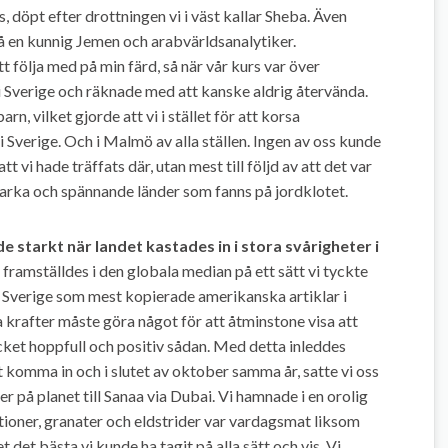
s, döpt efter drottningen vi i väst kallar Sheba. Även
 en kunnig Jemen och arabvärldsanalytiker.
 följa med på min färd, så när vår kurs var över
i Sverige och räknade med att kanske aldrig återvända.
rn, vilket gjorde att vi i stället för att korsa
 Sverige. Och i Malmö av alla ställen. Ingen av oss kunde
vi hade träffats där, utan mest till följd av att det var
tarka och spännande länder som fanns på jordklotet.
de starkt när landet kastades in i stora svårigheter i
framställdes i den globala median på ett sätt vi tyckte
 i Sverige som mest kopierade amerikanska artiklar i
a krafter måste göra något för att åtminstone visa att
cket hoppfull och positiv sådan. Med detta inleddes
t komma in och i slutet av oktober samma år, satte vi oss
er på planet till Sanaa via Dubai. Vi hamnade i en orolig
tioner, granater och eldstrider var vardagsmat liksom
et det bästa vi kunde ha tagit på alla sätt och vis. Vi