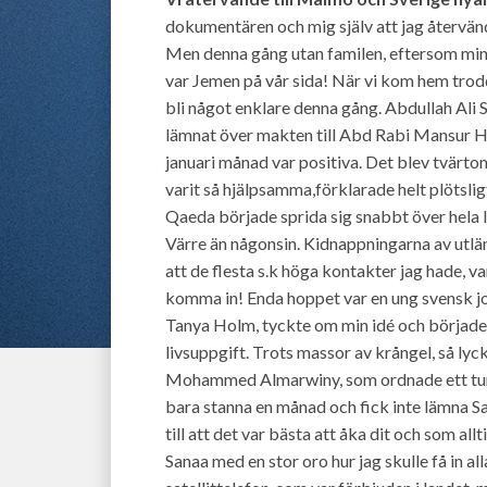
dokumentären och mig själv att jag återvänd
Men denna gång utan familen, eftersom min 
var Jemen på vår sida! När vi kom hem trodd
bli något enklare denna gång. Abdullah Ali
lämnat över makten till Abd Rabi Mansur H
januari månad var positiva. Det blev tvärtom.
varit så hjälpsamma,förklarade helt plötslig
Qaeda började sprida sig snabbt över hela l
Värre än någonsin. Kidnappningarna av utlä
att de flesta s.k höga kontakter jag hade, va
komma in! Enda hoppet var en ung svensk jou
Tanya Holm, tyckte om min idé och började h
livsuppgift. Trots massor av krångel, så lycka
Mohammed Almarwiny, som ordnade ett turist
bara stanna en månad och fick inte lämna 
till att det var bästa att åka dit och som allti
Sanaa med en stor oro hur jag skulle få in a