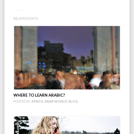
RELATED POSTS
WHERE TO LEARN ARABIC?
POSTED IN:
AFRICA
,
ARAB WORLD
,
BLOG