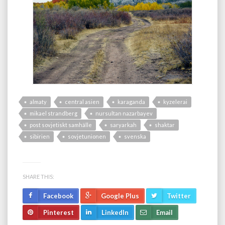
almaty
central asien
karaganda
kyzelerai
mikael strandberg
nursultan nazarbayev
post sovjetiskt samhälle
saryarkah
shaktar
sibirien
sovjetunionen
svenska
SHARE THIS:
Facebook
Google Plus
Twitter
Pinterest
LinkedIn
Email