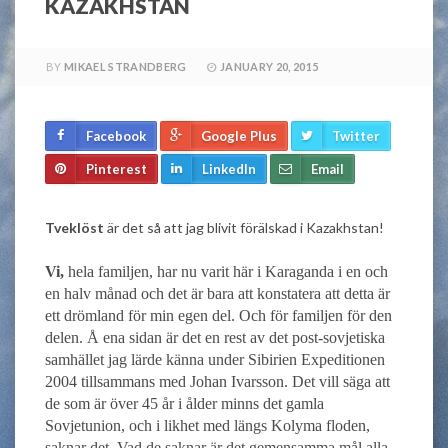
KAZAKHSTAN
BY
MIKAEL STRANDBERG
JANUARY 20, 2015
Facebook
Google Plus
Twitter
Pinterest
LinkedIn
Email
Tveklöst
är det så att jag blivit förälskad i Kazakhstan!
Vi,
hela familjen, har nu varit här i Karaganda i en och
en halv månad och det är bara att konstatera att detta är
ett drömland för min egen del. Och för familjen för den
delen. Å ena sidan är det en rest av det post-sovjetiska
samhället jag lärde känna under Sibirien Expeditionen
2004 tillsammans med Johan Ivarsson. Det vill säga att
de som är över 45 år i ålder minns det gamla
Sovjetunion, och i likhet med längs Kolyma floden,
saknar det. Vad de saknar är det gemensamma mål alla