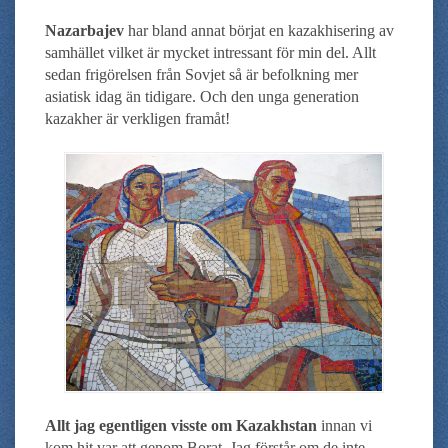
Nazarbajev
har bland annat börjat en kazakhisering av
samhället vilket är mycket intressant för min del. Allt
sedan frigörelsen från Sovjet så är befolkning mer
asiatisk idag än tidigare. Och den unga generation
kazakher är verkligen framåt!
Allt jag egentligen visste om Kazakhstan
innan vi
kom hit var att genom Borat. Jag förstår om de inte