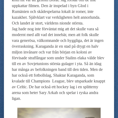
uppkattar filmen. Den är inspelad i byn Glod i
Rumänien och skådespelarna lokalt är romer, inte
kazakher. Självklart var verkligheten helt annorlunda.
Och landet är stort, världens nionde största.
Jag hade nog inte förväntat mig att det skulle vara så
modernt med allt vad det innebär, men att folk skulle
vara generösa, välkomnande och hyggliga, det är ingen
överraskning. Karaganda är en stad på drygt en halv
miljon invånare och var från början en koloni av
förvisade straffångar som under Stalins elaka välde blev
till en av Sovjetunions största gulager i yta. Så än idag
har många av befolkningen band till den tiden. Men de
har också ett fotbollslag, Shaktar Karaganda, som
kvalade till Champions League, blev utsparkade knappt
av Celtic. De har också ett hockey lag i en splitterny
arena som heter Sary Arkah och spelar i ryska andra
ligan.