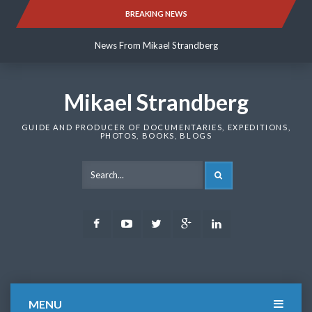
Skip
BREAKING NEWS
News From Mikael Strandberg
to
content
News From Mikael Strandberg
News From Mikael Strandberg
Mikael Strandberg
GUIDE AND PRODUCER OF DOCUMENTARIES, EXPEDITIONS,
PHOTOS, BOOKS, BLOGS
SEARCH
Facebook
Youtube
Twitter
Google
LinkedIn
Plus
MENU