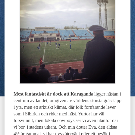
Mest fantastiskt är dock att Karagan
da ligger nästan i
centrum av landet, omgiven av världens största grässtäpp
i yta, men ett arktiskt klimat, där folk fortfarande lever
som i Sibirien och rider med häst. Yurtor har väl
försvunnit, men lokala cowboys ser vi även utanför där
vi bor, i stadens utkant. Och min dotter Eva, den äldsta
4½ år gammal, vi har nyss återvänt efter ett besök i