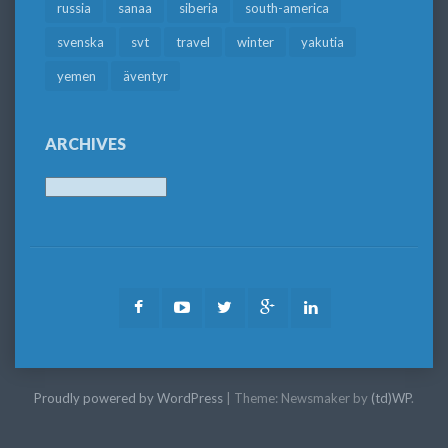
russia
sanaa
siberia
south-america
svenska
svt
travel
winter
yakutia
yemen
äventyr
ARCHIVES
Archives
Facebook
Youtube
Twitter
Google
LinkedIn
Plus
Proudly powered by WordPress
|
Theme: Newsmaker by
(td)WP
.