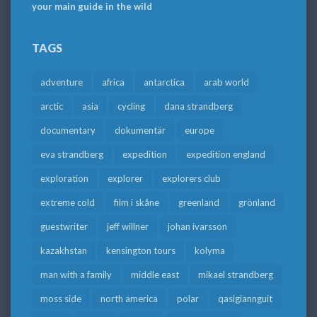
your main guide in the wild
TAGS
adventure
africa
antarctica
arab world
arctic
asia
cycling
dana strandberg
documentary
dokumentär
europe
eva strandberg
expedition
expedition england
exploration
explorer
explorers club
extreme cold
film i skåne
greenland
grönland
guestwriter
jeff willner
johan ivarsson
kazakhstan
kensington tours
kolyma
man with a family
middle east
mikael strandberg
moss side
north america
polar
qasigiannguit