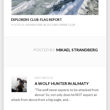
EXPLORERS CLUB: FLAG REPORT
POSTED IN:
ADVENTURE
,
BLOG
,
EXPLORERS CLUB
POSTED BY:
MIKAEL STRANDBERG
Post
NEXT ARTICLE:
A WOLF HUNTER IN ALMATY
navigation
"The wolf never expects to be attacked from
above! So, not only does he NOT expect an
attack from above from a big eagle, and...