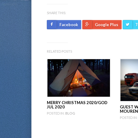
SHARE THIS:
Facebook
Google Plus
T
RELATED POSTS
MERRY CHRISTMAS 2020/GOD
JUL 2020
GUEST W
MOUREN
POSTED IN:
BLOG
POSTED IN: