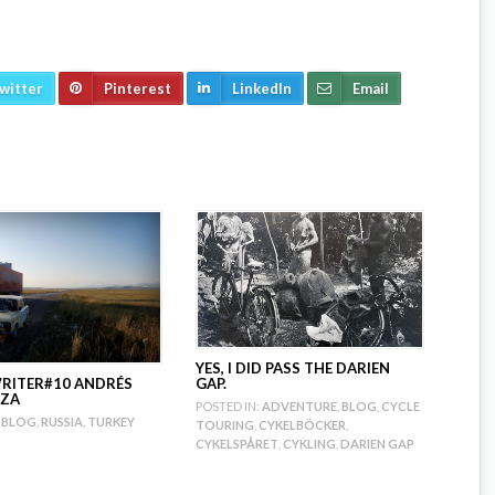
witter
Pinterest
LinkedIn
Email
YES, I DID PASS THE DARIEN
GAP.
RITER#10 ANDRÉS
ZA
POSTED IN:
ADVENTURE
,
BLOG
,
CYCLE
BLOG
,
RUSSIA
,
TURKEY
TOURING
,
CYKELBÖCKER
,
CYKELSPÅRET
,
CYKLING
,
DARIEN GAP