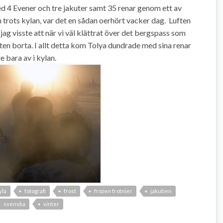
d 4 Evener och tre jakuter samt 35 renar genom ett av
 trots kylan, var det en sådan oerhört vacker dag. Luften
 jag visste att när vi väl klättrat över det bergspass som
ten borta. I allt detta kom Tolya dundrade med sina renar
 bara av i kylan.
yla
fotografi
frost
frozen frotnier
jakutien
svenska
vinter