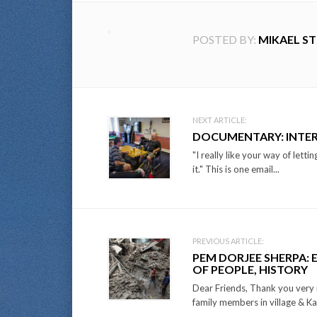
POSTED BY:
MIKAEL S
Post
NEXT ARTICLE:
DOCUMENTARY: INTER
navigation
"I really like your way of lett
it." This is one email...
PREVIOUS ARTICLE:
PEM DORJEE SHERPA:
OF PEOPLE, HISTORY
Dear Friends, Thank you very 
family members in village & Ka