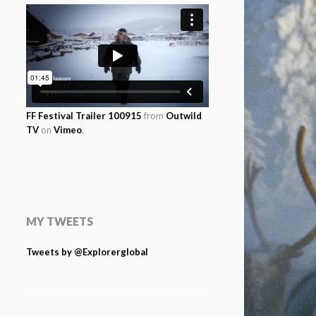
FF Festival Trailer 100915
from
Outwild
TV
on
Vimeo
.
MY TWEETS
Tweets by @Explorerglobal