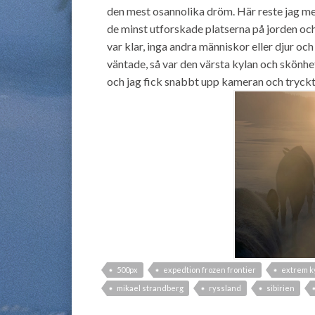
den mest osannolika dröm. Här reste jag me
de minst utforskade platserna på jorden och
var klar, inga andra människor eller djur och
väntade, så var den värsta kylan och skönhe
och jag fick snabbt upp kameran och tryckte
500px
expedtion frozen frontier
extrem k
mikael strandberg
ryssland
sibirien