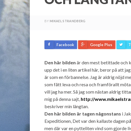
BY
MIKAEL STRANDBERG
Facebook
Google Plus
T
Den här bilden
är den mest betittade och k
upp det i en liten artikel här, beror på att ja
är som en förbannelse. Jag är aldrig nöjd med
som fått leva och resa och framförallt möt
vill jag ha mer. Så jag som nästan aldrig titt
mig på denna sajt,
http://www.mikaelstr
beskriver min längtan.
Den här bilden är tagen någonstans
i Ja
Expeditionen, Det var den kallaste dagen på
men där var en pytteliten vind som gjorde li