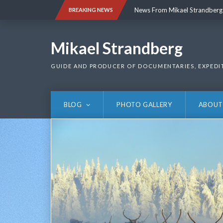
Skip
News From Mikael Strandberg
BREAKING NEWS
to
content
News From Mikael Strandberg
Mikael Strandberg
GUIDE AND PRODUCER OF DOCUMENTARIES, EXPEDI
BLOG
PHOTO GALLERY
ABOUT