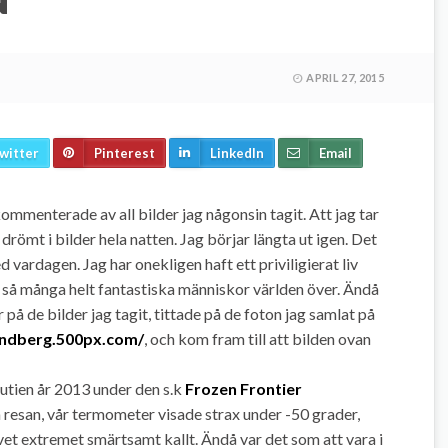
APRIL 27, 2015
witter
Pinterest
LinkedIn
Email
ommenterade av all bilder jag någonsin tagit. Att jag tar
g drömt i bilder hela natten. Jag börjar längta ut igen. Det
 vardagen. Jag har onekligen haft ett priviligierat liv
a så många helt fantastiska människor världen över. Ändå
ar på de bilder jag tagit, tittade på de foton jag samlat på
andberg.500px.com/
, och kom fram till att bilden ovan
kutien år 2013 under den s.k
Frozen Frontier
 resan, vår termometer visade strax under -50 grader,
vet extremet smärtsamt kallt. Ändå var det som att vara i