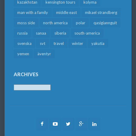
kazakhstan
kensington tours
kolyma
man with a family
middle east
mikael strandberg
moss side
north america
polar
qasigiannguit
russia
sanaa
siberia
south-america
svenska
svt
travel
winter
yakutia
yemen
äventyr
ARCHIVES
Archives
Facebook
Youtube
Twitter
Google
LinkedIn
Plus