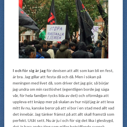
I och för sig är jag
för devisen att allt som kan bli en fest,
är bra. Jag gillar att festa då och då. Men i sökan på
meningen med livet då, som driver det jag gör, så börjar
jag undra om min rastlöshet (egentligen borde jag säga
vår, för hela familjen tycks lida av det) och oförmåga att
uppleva ett knäpp mer på skalan av hur nöjd jag är att leva
mitt liv nu, kanske beror på att vi bor i en stad med allt vad
det innebär. Jag tänker främst på att allt skall framstå som
perfekt. Utåt sett. Nu är ju i och för sig det lika i glesbygd,
det är bara andra ting som gäller beträffande svensk