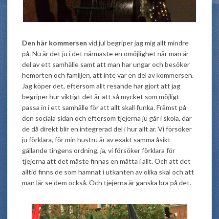
Den här kommersen
vid jul begriper jag mig allt mindre
på. Nu är det ju i det närmaste en omöjlighet när man är
del av ett samhälle samt att man har ungar och besöker
hemorten och familjen, att inte var en del av kommersen.
Jag köper det, eftersom allt resande har gjort att jag
begriper hur viktigt det är att så mycket som möjligt
passa in i ett samhälle för att allt skall funka. Främst på
den sociala sidan och eftersom tjejerna ju går i skola, där
de då direkt blir en integrerad del i hur allt är. Vi försöker
ju förklara, för min hustru är av exakt samma åsikt
gällande tingens ordning, ja, vi försöker förklara för
tjejerna att det måste finnas en måtta i allt. Och att det
alltid finns de som hamnat i utkanten av olika skäl och att
man lär se dem också. Och tjejerna är ganska bra på det.