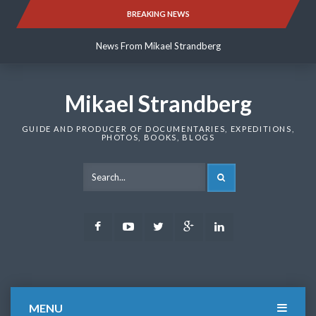
Skip
BREAKING NEWS
News From Mikael Strandberg
to
content
News From Mikael Strandberg
News From Mikael Strandberg
Mikael Strandberg
GUIDE AND PRODUCER OF DOCUMENTARIES, EXPEDITIONS,
PHOTOS, BOOKS, BLOGS
SEARCH
Facebook
Youtube
Twitter
Google
LinkedIn
Plus
MENU