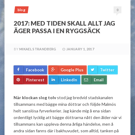
blog
0
2017: MED TIDEN SKALL ALLT JAG
ÄGER PASSA I EN RYGGSÄCK
BY
MIKAEL STRANDBERG
JANUARY 1, 2017
Facebook
Google Plus
Twitter
Pinterest
LinkedIn
Email
När klockan slog tolv
stod jag bredvid stadskanalen
tillsammans med bägge mina döttrar och följde Malmös
helt sanslösa fyrverkerier. Jag kände mig å ena sidan
ordentligt lycklig att bägge döttrarna nått den ålder när vi
tillsammans kan uppleva denna årliga händelse, men å
andra sidan fanns där i bakhuvudet, som alltid, tanken på