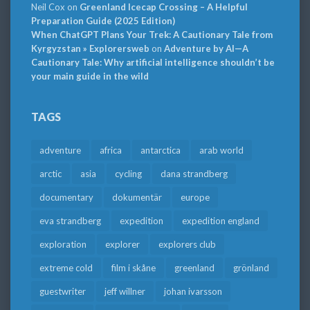
Neil Cox
on
Greenland Icecap Crossing – A Helpful
Preparation Guide (2025 Edition)
When ChatGPT Plans Your Trek: A Cautionary Tale from
Kyrgyzstan » Explorersweb
on
Adventure by AI—A
Cautionary Tale: Why artificial intelligence shouldn’t be
your main guide in the wild
TAGS
adventure
africa
antarctica
arab world
arctic
asia
cycling
dana strandberg
documentary
dokumentär
europe
eva strandberg
expedition
expedition england
exploration
explorer
explorers club
extreme cold
film i skåne
greenland
grönland
guestwriter
jeff willner
johan ivarsson