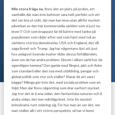
Min stora fråga nu,
finns det en plats på jorden, ett
samhälle där man inte behöver vara helt perfekt och att
det ser bra ut utåt, där man kan leva utan alltför mycket
påverkan av den här kommersiella världen som vi just nu
lever i? Och som knappast lär bli bättre med tanke på
populismen som råder efter vad som hänt med två av
världens största demokratier, USA och England, det vill
säga Brexit och Trump. Jag har någontans läst att just
hos avlägset boende inuiter råder dessa förhållanden,
även om de har andra problem. Såsom i vilken värld hör de
egentligen hemma? Den gamla med fångst, jakt och fiske
som standard eller den nya med utbildning, pengar och
global politik som styr och ställer? Klarar de att vara i
bägge? Många gör inte det, med sociala problem som en
följd. Men där finns någonting som drar oerhört mycket.
Jag tror det är å ena sidan, den fantastiska naturen och å
andra sidan, det mer måttliga livet. Inte för mycket
krimskrams runt omkring sig. För hur man än ser det, om
man ställer allt i ett större perspektiv, så har vi
homo