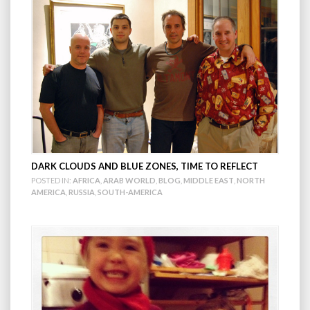
DARK CLOUDS AND BLUE ZONES, TIME TO REFLECT
POSTED IN:
AFRICA
,
ARAB WORLD
,
BLOG
,
MIDDLE EAST
,
NORTH
AMERICA
,
RUSSIA
,
SOUTH-AMERICA