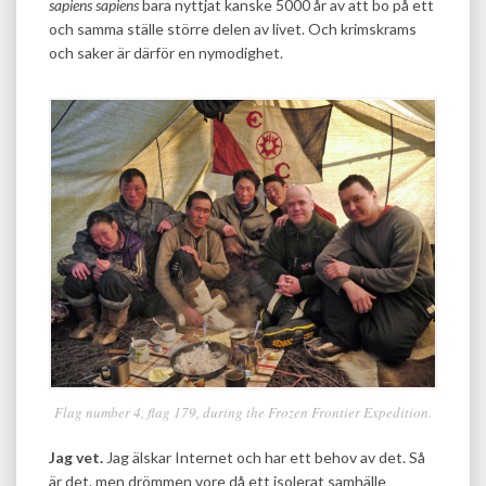
sapiens sapiens
bara nyttjat kanske 5000 år av att bo på ett
och samma ställe större delen av livet. Och krimskrams
och saker är därför en nymodighet.
Flag number 4, flag 179, during the Frozen Frontier Expedition.
Jag vet.
Jag älskar Internet och har ett behov av det. Så
är det. men drömmen vore då ett isolerat samhälle