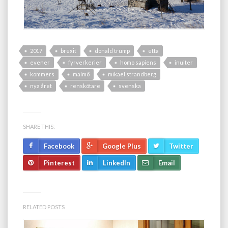
2017
brexit
donald trump
etta
evener
fyrverkerier
homo sapiens
inuiter
kommers
malmö
mikael strandberg
nya året
renskötare
svenska
SHARE THIS:
Facebook
Google Plus
Twitter
Pinterest
LinkedIn
Email
RELATED POSTS