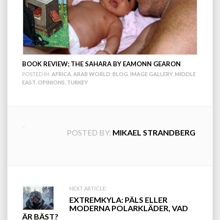
BOOK REVIEW; THE SAHARA BY EAMONN GEARON
POSTED IN:
AFRICA
,
ARAB WORLD
,
BLOG
,
IMAGE GALLERY
,
MIDDLE
EAST
,
OPINIONS
,
TURKEY
POSTED BY:
MIKAEL STRANDBERG
Post
NEXT ARTICLE:
EXTREMKYLA: PÄLS ELLER
navigation
MODERNA POLARKLÄDER, VAD
ÄR BÄST?