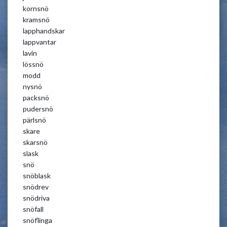
kornsnö
kramsnö
lapphandskar
lappvantar
lavin
lössnö
modd
nysnö
packsnö
pudersnö
pärlsnö
skare
skarsnö
slask
snö
snöblask
snödrev
snödriva
snöfall
snöflinga