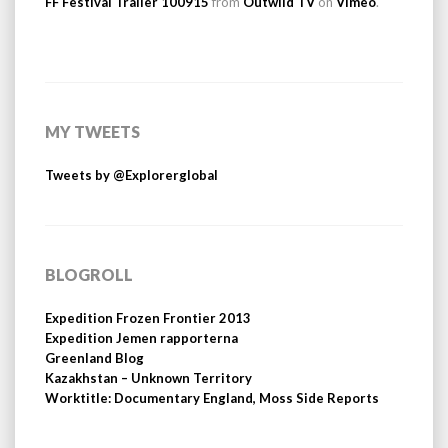
FF Festival Trailer 100915
from
Outwild TV
on
Vimeo
.
MY TWEETS
Tweets by @Explorerglobal
BLOGROLL
Expedition Frozen Frontier 2013
Expedition Jemen rapporterna
Greenland Blog
Kazakhstan – Unknown Territory
Worktitle: Documentary England, Moss Side Reports