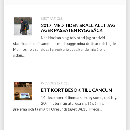
Post
NEXT ARTICLE:
2017: MED TIDEN SKALL ALLT JAG
navigation
ÄGER PASSA I EN RYGGSÄCK
När klockan slog tolv stod jag bredvid
stadskanalen tillsammans med bägge mina döttrar och följde
Malmös helt sanslösa fyrverkerier. Jag kände mig å ena
sidan...
PREVIOUS ARTICLE:
ETT KORT BESÖK TILL CANCUN
14 december 3 timmars orolig sömn, det tog
20 minuter från att resa sig, få på mig
grejerna och ta mig till Öresundståget 04.13. Precis...