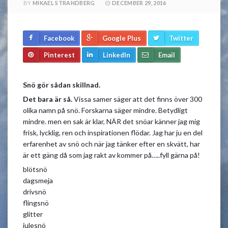
BY
MIKAEL STRANDBERG
DECEMBER 29, 2016
Facebook
Google Plus
Twitter
Pinterest
LinkedIn
Email
Snö gör sådan skillnad.
Det bara är så.
Vissa samer säger att det finns över 300
olika namn på snö. Forskarna säger mindre. Betydligt
mindre. men en sak är klar, NÄR det snöar känner jag mig
frisk, lycklig, ren och inspirationen flödar. Jag har ju en del
erfarenhet av snö och när jag tänker efter en skvätt, har
är ett gäng då som jag rakt av kommer på…..fyll gärna på!
blötsnö
dagsmeja
drivsnö
flingsnö
glitter
julesnö