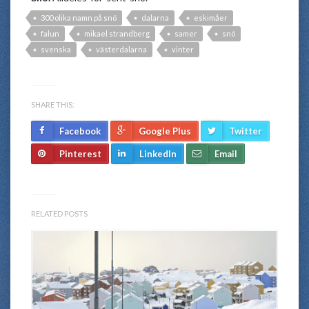
300 olika namn på snö
dalarna
eskimåer
falun
mikael strandberg
samer
snö
svenska
västerdalarna
vinter
SHARE THIS:
Facebook
Google Plus
Twitter
Pinterest
LinkedIn
Email
RELATED POSTS