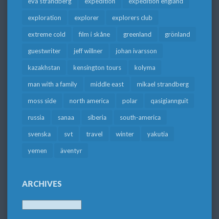
eva strandberg
expedition
expedition england
exploration
explorer
explorers club
extreme cold
film i skåne
greenland
grönland
guestwriter
jeff willner
johan ivarsson
kazakhstan
kensington tours
kolyma
man with a family
middle east
mikael strandberg
moss side
north america
polar
qasigiannguit
russia
sanaa
siberia
south-america
svenska
svt
travel
winter
yakutia
yemen
äventyr
ARCHIVES
Archives