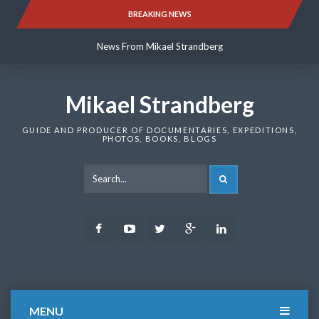
Skip
BREAKING NEWS
News From Mikael Strandberg
to
content
News From Mikael Strandberg
News From Mikael Strandberg
Mikael Strandberg
GUIDE AND PRODUCER OF DOCUMENTARIES, EXPEDITIONS,
PHOTOS, BOOKS, BLOGS
SEARCH
Facebook
Youtube
Twitter
Google
LinkedIn
Plus
MENU