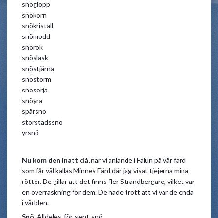
snöglopp
snökorn
snökristall
snömodd
snörök
snöslask
snöstjärna
snöstorm
snösörja
snöyra
spårsnö
storstadssnö
yrsnö
Nu kom den inatt då,
när vi anlände i Falun på vår färd
som får väl kallas Minnes Färd där jag visat tjejerna mina
rötter. De gillar att det finns fler Strandbergare, vilket var
en överraskning för dem. De hade trott att vi var de enda
i världen.
Snö.
Alldeles-för-sent-snö.