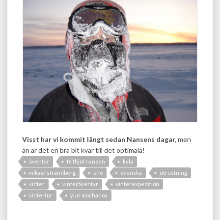
Visst har vi kommit långt sedan Nansens dagar,
men
än är det en bra bit kvar till det optimala!
äventyr
frithjof nansen
kyla
mikael strandberg
snö
svenska
utrustning
vinter
vinteräventyr
vinterexpedition
vintertur
yuri mochanov