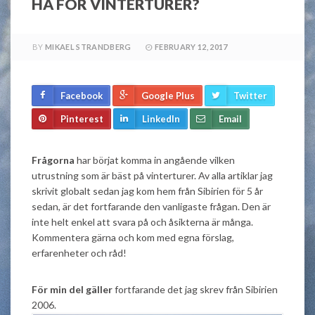
HA FÖR VINTERTURER?
BY
MIKAEL STRANDBERG
FEBRUARY 12, 2017
Facebook
Google Plus
Twitter
Pinterest
LinkedIn
Email
Frågorna
har börjat komma in angående vilken
utrustning som är bäst på vinterturer. Av alla artiklar jag
skrivit globalt sedan jag kom hem från Sibirien för 5 år
sedan, är det fortfarande den vanligaste frågan. Den är
inte helt enkel att svara på och åsikterna är många.
Kommentera gärna och kom med egna förslag,
erfarenheter och råd!
För min del gäller
fortfarande det jag skrev från Sibirien
2006.