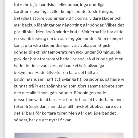
Inte för tajta handskar, eller ärmar, inga onödiga
kardborrelösningar, eller komplicerade förslutningar,
betydligt större öppningar vid fickorna, vidare kläder och
mer backup lösningar om någonting går sönder. Vilket det
gör till slut. Men ändå mindre krafs. Sibirierna här har alltid
en snabb lösning om utrustning går sönder. Som exempel
kan jag ta våra skidbindningar, vars veka punkt gick
sönder direkt när temperaturen gick under 50 minus. Nu
gick det bra eftersom vi hade lite snö, så vi kunde gå, men
hade det inte varit det, då hade vi haft allvarliga
bekymmer. Hade tillverkaren bara sett till att
bindningshusen haft två avlånga hål på sidorna, så hade vi
kunnat trä in ett spännband som gjort samma arbete som
den metalldel som gått sönder. Bindningen hade
dessutom varit lättare. Här har de bara ett läderband över
foten från skidan, men då är allt mycket obekvämare och
det är bara för kortare turer. Men går det läderbandet
sönder, har de ett nytt i fickan.