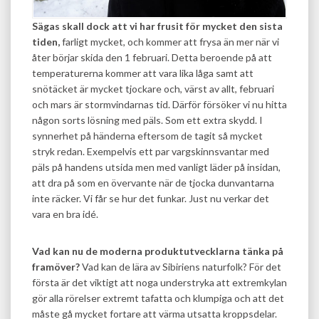
Sägas skall dock att vi har frusit för mycket den sista
tiden,
farligt mycket, och komm
er att frysa än mer när vi
åter börjar skida den 1 februari. Detta beroende på att
temperaturerna kommer att vara lika låga samt att
snötäcket är mycket tjockare och, värst av allt, februari
och mars är stormvindarnas tid. Därför försöker vi nu hitta
någon sorts lösning med päls. Som ett extra skydd. I
synnerhet på händerna eftersom de tagit så mycket
stryk redan. Exempelvis ett par vargskinnsvantar med
päls på handens utsida men med vanligt läder på insidan,
att dra på som en övervante när de tjocka dunvantarna
inte räcker. Vi får se hur det funkar. Just nu verkar det
vara en bra idé.
Vad kan nu de moderna produktutvecklarna tänka på
framöver?
Vad kan de lära av Sibiriens naturfolk? För det
första är det viktigt att noga understryka att extremkylan
gör alla rörelser extremt tafatta och klumpiga och att det
måste gå mycket fortare att värma utsatta kroppsdelar.