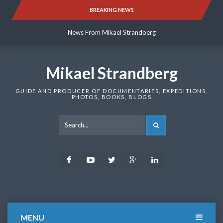
Skip
BREAKING NEWS
News From Mikael Strandberg
to
content
News From Mikael Strandberg
News From Mikael Strandberg
Mikael Strandberg
GUIDE AND PRODUCER OF DOCUMENTARIES, EXPEDITIONS,
PHOTOS, BOOKS, BLOGS
SEARCH
Facebook
Youtube
Twitter
Google
LinkedIn
Plus
MENU