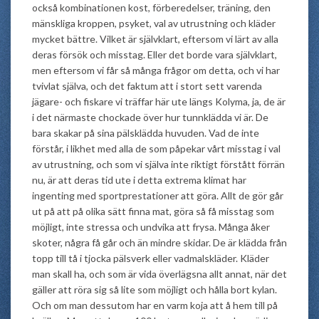
också kombinationen kost, förberedelser, träning, den
mänskliga kroppen, psyket, val av utrustning och kläder
mycket bättre. Vilket är självklart, eftersom vi lärt av alla
deras försök och misstag. Eller det borde vara självklart,
men eftersom vi får så många frågor om detta, och vi har
tvivlat själva, och det faktum att i stort sett varenda
jägare- och fiskare vi träffar här ute längs Kolyma, ja, de är
i det närmaste chockade över hur tunnklädda vi är. De
bara skakar på sina pälsklädda huvuden. Vad de inte
förstår, i likhet med alla de som påpekar vårt misstag i val
av utrustning, och som vi själva inte riktigt förstått förrän
nu, är att deras tid ute i detta extrema klimat har
ingenting med sportprestationer att göra. Allt de gör går
ut på att på olika sätt finna mat, göra så få misstag som
möjligt, inte stressa och undvika att frysa. Många åker
skoter, några få går och än mindre skidar. De är klädda från
topp till tå i tjocka pälsverk eller vadmalskläder. Kläder
man skall ha, och som är vida överlägsna allt annat, när det
gäller att röra sig så lite som möjligt och hålla bort kylan.
Och om man dessutom har en varm koja att å hem till på