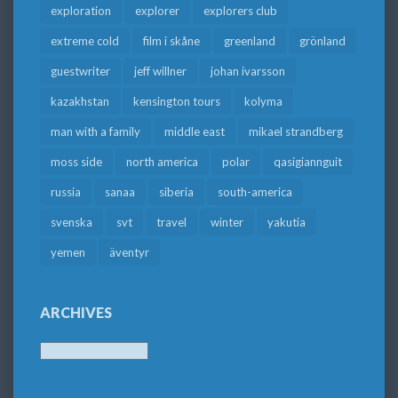
exploration
explorer
explorers club
extreme cold
film i skåne
greenland
grönland
guestwriter
jeff willner
johan ivarsson
kazakhstan
kensington tours
kolyma
man with a family
middle east
mikael strandberg
moss side
north america
polar
qasigiannguit
russia
sanaa
siberia
south-america
svenska
svt
travel
winter
yakutia
yemen
äventyr
ARCHIVES
Archives