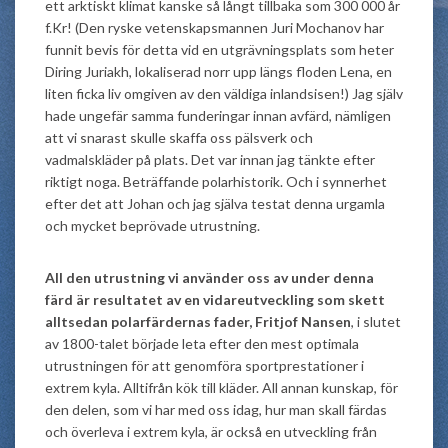
ett arktiskt klimat kanske så långt tillbaka som 300 000 år
f.Kr! (Den ryske vetenskapsmannen Juri Mochanov har
funnit bevis för detta vid en utgrävningsplats som heter
Diring Juriakh, lokaliserad norr upp längs floden Lena, en
liten ficka liv omgiven av den väldiga inlandsisen!) Jag själv
hade ungefär samma funderingar innan avfärd, nämligen
att vi snarast skulle skaffa oss pälsverk och
vadmalskläder på plats. Det var innan jag tänkte efter
riktigt noga. Beträffande polarhistorik. Och i synnerhet
efter det att Johan och jag själva testat denna urgamla
och mycket beprövade utrustning.
All den utrustning vi använder oss av under denna
färd är resultatet av en vidareutveckling som skett
alltsedan polarfärdernas fader, Fritjof Nansen
, i slutet
av 1800-talet började leta efter den mest optimala
utrustningen för att genomföra sportprestationer i
extrem kyla. Alltifrån kök till kläder. All annan kunskap, för
den delen, som vi har med oss idag, hur man skall färdas
och överleva i extrem kyla, är också en utveckling från