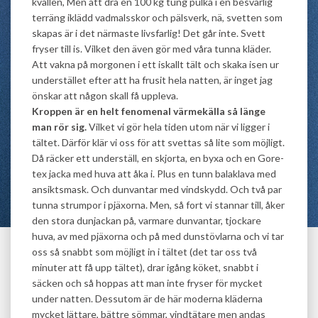
kvällen, Men att dra en 100 kg tung pulka i en besvärlig
terräng iklädd vadmalsskor och pälsverk, nä, svetten som
skapas är i det närmaste livsfarlig! Det går inte. Svett
fryser till is. Vilket den även gör med våra tunna kläder.
Att vakna på morgonen i ett iskallt tält och skaka isen ur
understället efter att ha frusit hela natten, är inget jag
önskar att någon skall få uppleva.
Kroppen är en helt fenomenal värmekälla så länge
man rör sig.
Vilket vi gör hela tiden utom när vi ligger i
tältet. Därför klär vi oss för att svettas så lite som möjligt.
Då räcker ett underställ, en skjorta, en byxa och en Gore-
tex jacka med huva att åka i. Plus en tunn balaklava med
ansiktsmask. Och dunvantar med vindskydd. Och två par
tunna strumpor i pjäxorna. Men, så fort vi stannar till, åker
den stora dunjackan på, varmare dunvantar, tjockare
huva, av med pjäxorna och på med dunstövlarna och vi tar
oss så snabbt som möjligt in i tältet (det tar oss två
minuter att få upp tältet), drar igång köket, snabbt i
säcken och så hoppas att man inte fryser för mycket
under natten. Dessutom är de här moderna kläderna
mycket lättare, bättre sömmar, vindtätare men andas