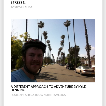
STRESS !!!
POSTED IN:
BLOG
A DIFFERENT APPROACH TO ADVENTURE BY KYLE
HENNING
POSTED IN:
AFRICA
,
BLOG
,
NORTH AMERICA