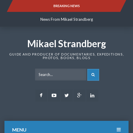
Skip
BREAKING NEWS
News From Mikael Strandberg
to
content
News From Mikael Strandberg
News From Mikael Strandberg
Mikael Strandberg
GUIDE AND PRODUCER OF DOCUMENTARIES, EXPEDITIONS,
PHOTOS, BOOKS, BLOGS
SEARCH
Facebook
Youtube
Twitter
Google
LinkedIn
Plus
MENU