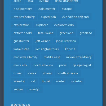
arctic
asia
cycling
dana strandberg
documentary
dokumentär
europe
eva strandberg
expedition
expedition england
exploration
explorer
explorers club
extreme cold
film i skåne
greenland
grönland
guestwriter
jeff willner
johan ivarsson
kazakhstan
kensington tours
kolyma
man with a family
middle east
mikael strandberg
moss side
north america
polar
qasigiannguit
russia
sanaa
siberia
south-america
svenska
svt
travel
winter
yakutia
yemen
äventyr
ARCHIVES