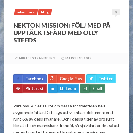
adventure
blog
0
NEKTON MISSION: FÖLJ MED PÅ
UPPTÄCKTSFÄRD MED OLLY
STEEDS
BY
MIKAEL STRANDBERG
MARCH 13, 2019
Facebook
Google Plus
Twitter
Pinterest
LinkedIn
Email
Våra hav. Vi vet så lite om dessa för framtiden helt
avgörande jättar. Det sägs att vi enbart dokumenterat
runt 6% av dess invånare. Och i dessa tider av oro runt
klimatet och människans framtid, så självklart är det så att
oerhört mycket hänger på kunskapen om våra hav.