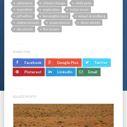
adventure
climate change
emily penn
expedition
exploration
indian ocean
jeff willner
kensington tours
mikael strandberg
nekton mission
ocean mission
oliver steeds
olly steeds
the oceans
SHARE THIS:
Facebook
Google Plus
Twitter
Pinterest
LinkedIn
Email
RELATED POSTS