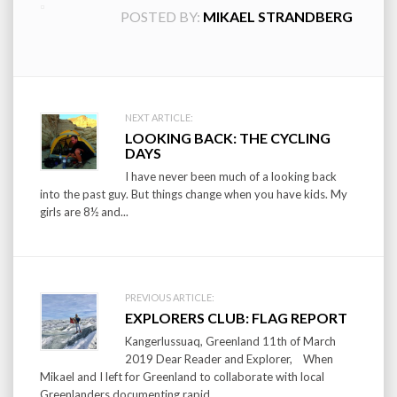
POSTED BY:
MIKAEL STRANDBERG
Post
NEXT ARTICLE:
LOOKING BACK: THE CYCLING
navigation
DAYS
I have never been much of a looking back
into the past guy. But things change when you have kids. My
girls are 8½ and...
PREVIOUS ARTICLE:
EXPLORERS CLUB: FLAG REPORT
Kangerlussuaq, Greenland 11th of March
2019 Dear Reader and Explorer, When
Mikael and I left for Greenland to collaborate with local
Greenlanders documenting rapid...