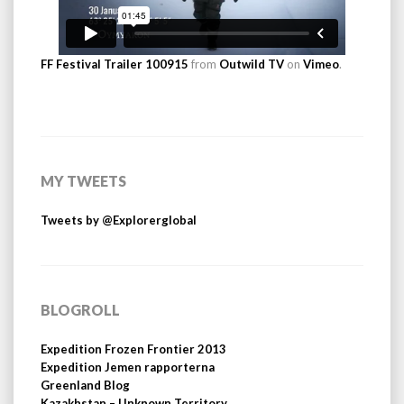
FF Festival Trailer 100915
from
Outwild TV
on
Vimeo
.
MY TWEETS
Tweets by @Explorerglobal
BLOGROLL
Expedition Frozen Frontier 2013
Expedition Jemen rapporterna
Greenland Blog
Kazakhstan – Unknown Territory