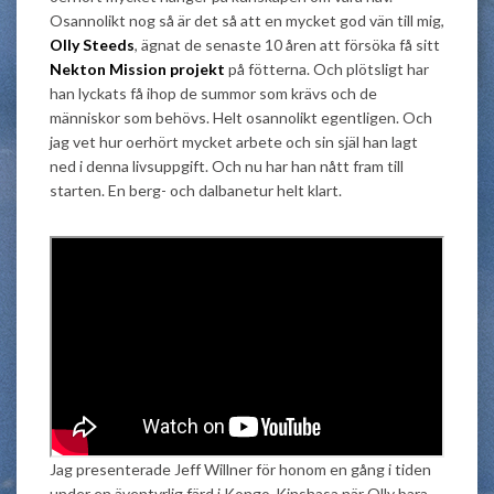
Osannolikt nog så är det så att en mycket god vän till mig,
Olly Steeds
, ägnat de senaste 10 åren att försöka få sitt
Nekton Mission projekt
på fötterna. Och plötsligt har
han lyckats få ihop de summor som krävs och de
människor som behövs. Helt osannolikt egentligen. Och
jag vet hur oerhört mycket arbete och sin själ han lagt
ned i denna livsuppgift. Och nu har han nått fram till
starten. En berg- och dalbanetur helt klart.
Jag presenterade Jeff Willner för honom en gång i tiden
under en äventyrlig färd i Kongo-Kinshasa när Olly bara