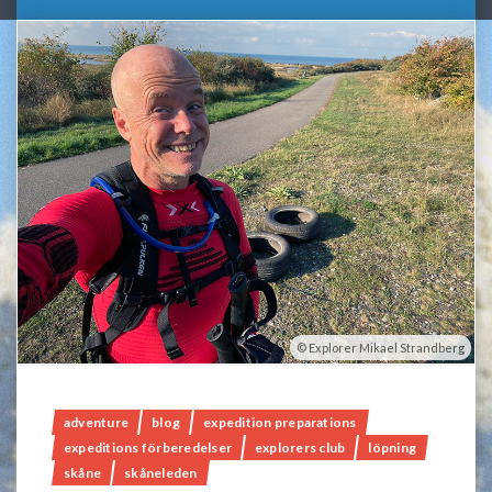
Explorer Mikael Strandberg
adventure
blog
expedition preparations
expeditions förberedelser
explorers club
löpning
skåne
skåneleden