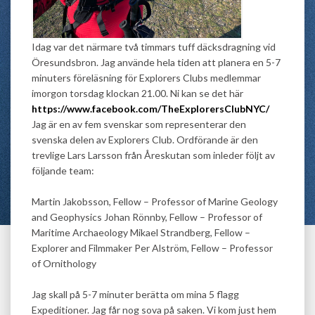
Idag var det närmare två timmars tuff däcksdragning vid
Öresundsbron.
Jag använde hela tiden att planera en 5-7
minuters föreläsning för Explorers Clubs medlemmar
imorgon torsdag klockan 21.00
. Ni kan se det här
https://www.facebook.com/TheExplorersClubNYC/
Jag är en av fem svenskar som representerar den
svenska delen av Explorers Club. Ordförande är den
trevlige Lars Larsson från Åreskutan som inleder följt av
följande team:
Martin Jakobsson, Fellow – Professor of Marine Geology
and Geophysics Johan Rönnby, Fellow – Professor of
Maritime Archaeology Mikael Strandberg, Fellow –
Explorer and Filmmaker Per Alström, Fellow – Professor
of Ornithology
Jag skall på 5-7 minuter berätta om mina 5 flagg
Expeditioner. Jag får nog sova på saken. Vi kom
just
hem