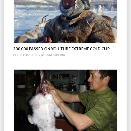
200 000 PASSED ON YOU TUBE EXTREME COLD CLIP
POSTED IN:
BLOG
,
RUSSIA
,
SIBERIA