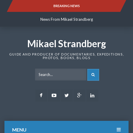
Skip
BREAKING NEWS
News From Mikael Strandberg
to
content
News From Mikael Strandberg
News From Mikael Strandberg
Mikael Strandberg
GUIDE AND PRODUCER OF DOCUMENTARIES, EXPEDITIONS,
PHOTOS, BOOKS, BLOGS
SEARCH
Facebook
Youtube
Twitter
Google
LinkedIn
Plus
MENU