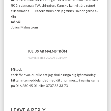
80 årsdagsgala i Washington. Kanske kan vi göra något
tillsammans – Teatern finns och jag finns..så hör gärna av
dig,
må väl
Julius Malmström
JULIUS AB MALMSTRÖM
NOVEMBER 3, 2020 AT 10:14 AM
Mikael,
tack för svar..du ville att jag skulle ringa dig igår måndag…
hittar inte meddelandet med ditt nummer…ring mig gärna
på 046 280 45 01 eller 0707 33 33 73
LEAVE A REPLY