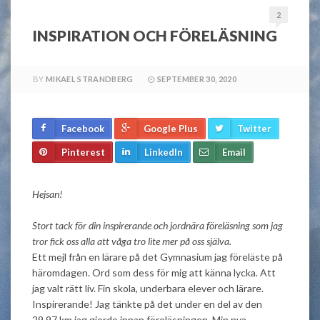
2
INSPIRATION OCH FÖRELÄSNING
BY
MIKAEL STRANDBERG
SEPTEMBER 30, 2020
Facebook
Google Plus
Twitter
Pinterest
LinkedIn
Email
Hejsan!
Stort tack för din inspirerande och jordnära föreläsning som jag
tror fick oss alla att våga tro lite mer på oss själva.
Ett mejl från en lärare på det Gymnasium jag föreläste på
häromdagen. Ord som dess för mig att känna lycka. Att
jag valt rätt liv. Fin skola, underbara elever och lärare.
Inspirerande! Jag tänkte på det under en del av den
29.97 km jag gjorde innan föreläsningen. Min nya