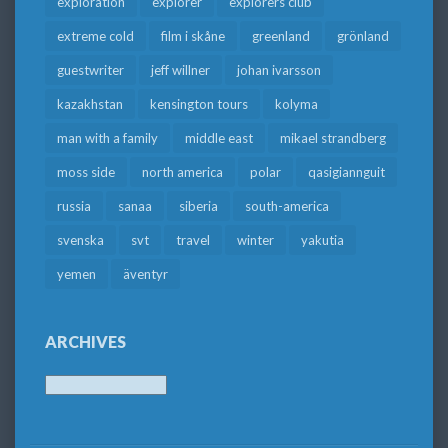
exploration
explorer
explorers club
extreme cold
film i skåne
greenland
grönland
guestwriter
jeff willner
johan ivarsson
kazakhstan
kensington tours
kolyma
man with a family
middle east
mikael strandberg
moss side
north america
polar
qasigiannguit
russia
sanaa
siberia
south-america
svenska
svt
travel
winter
yakutia
yemen
äventyr
ARCHIVES
Archives