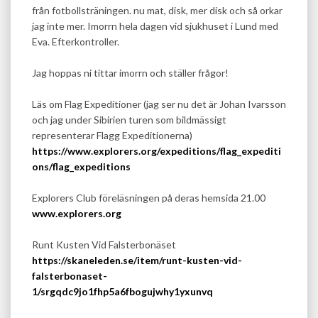
från fotbollsträningen. nu mat, disk, mer disk och så orkar
jag inte mer. Imorrn hela dagen vid sjukhuset i Lund med
Eva. Efterkontroller.
Jag hoppas ni tittar imorrn och ställer frågor!
Läs om Flag Expeditioner (jag ser nu det är Johan Ivarsson
och jag under Sibirien turen som bildmässigt
representerar Flagg Expeditionerna)
https://www.explorers.org/expeditions/flag_expediti
ons/flag_expeditions
Explorers Club föreläsningen på deras hemsida 21.00
www.explorers.org
Runt Kusten Vid Falsterbonäset
https://skaneleden.se/item/runt-kusten-vid-
falsterbonaset-
1/srgqdc9jo1fhp5a6fbogujwhy1yxunvq