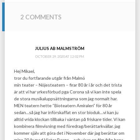
2 COMMENTS
JULIUS AB MALMSTRÖM
OCTOBER 29, 2020 AT 12:02 PM
Hej Mikael,
tror du fortfarande utgår från Malmö
min teater – Nöjesteatern – firar 80 år i år och det trista
är att vi har yrkesförbud pga Corona så vi kan inte spela
de stora musikaluppsättningarna som jag normalt har.
MEN teatern hette “Bioteatern Amiralen” för 80 år
sedan…så jag har införskaffat en stor bioduk…vi kan ju
alltid vrida klockan tillbaka i väntan på friskare tider. Vi kan
kombinera filmvisning med föredrag/berättarkvällar. jag
kommer själv att göra det i November där jag berättar om
mina 20 år med Victor Borge – och visar en film från hans