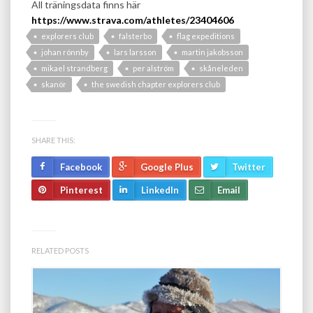
All träningsdata finns här
https://www.strava.com/athletes/23404606
explorers club
falsterbo
flag expeditions
johan rönnby
lars larsson
martin jakobsson
mikael strandberg
per alström
skåneleden
skanör
the swedish chapter explorers club
SHARE THIS:
Facebook
Google Plus
Twitter
Pinterest
LinkedIn
Email
RELATED POSTS