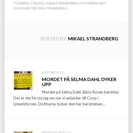
TOURING
,
CYKLING
,
DANA STRANDBERG
,
DOCUMENTARY
,
DOKUMENTÄR
,
EVA STRANDBERG
POSTED BY:
MIKAEL STRANDBERG
Post
NEXT ARTICLE:
MORDET PÅ SELMA DAHL DYKER
navigation
UPP
Mordet på Selma Dahl, Björn Rosen berättar.
Det är det första jag ser när vi anländer till Coop i
Limedsforsen. Döttrarna tycker den här berättelsen...
PREVIOUS ARTICLE: