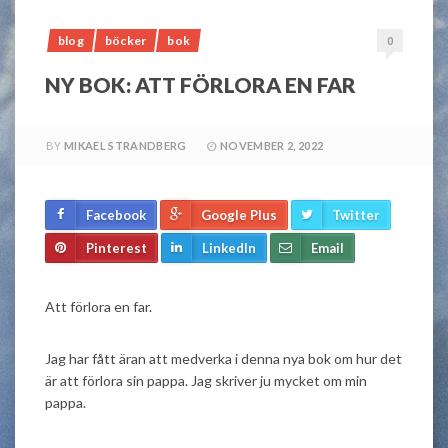
blog
böcker
bok
0
NY BOK: ATT FÖRLORA EN FAR
BY
MIKAEL STRANDBERG
NOVEMBER 2, 2022
Facebook
Google Plus
Twitter
Pinterest
LinkedIn
Email
Att förlora en far.
Jag har fått äran att medverka i denna nya bok om hur det
är att förlora sin pappa. Jag skriver ju mycket om min
pappa.