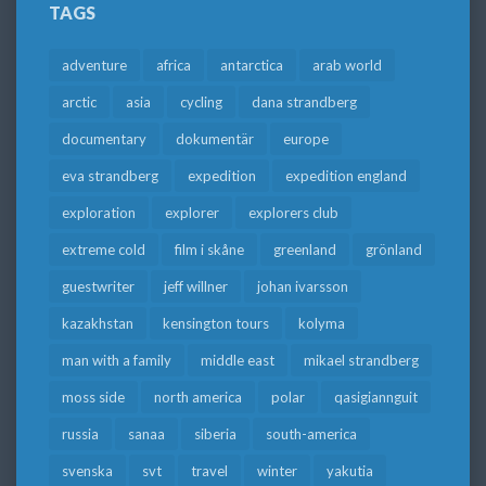
TAGS
adventure
africa
antarctica
arab world
arctic
asia
cycling
dana strandberg
documentary
dokumentär
europe
eva strandberg
expedition
expedition england
exploration
explorer
explorers club
extreme cold
film i skåne
greenland
grönland
guestwriter
jeff willner
johan ivarsson
kazakhstan
kensington tours
kolyma
man with a family
middle east
mikael strandberg
moss side
north america
polar
qasigiannguit
russia
sanaa
siberia
south-america
svenska
svt
travel
winter
yakutia