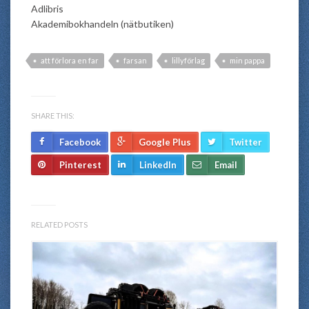
Adlibris
Akademibokhandeln (nätbutiken)
att förlora en far
farsan
lillyförlag
min pappa
SHARE THIS:
Facebook
Google Plus
Twitter
Pinterest
LinkedIn
Email
RELATED POSTS