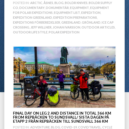
POSTED IN:
ARCTIC
,
ÅSNES
,
BLOG
,
BOLDR KNIVES
,
BOLDR SUPPLY
CO
,
DOCUMENTARY
,
DOKUMENTÄR
,
EQUIPMENT
,
EQUIPMENT
FOR POLAR EXPEDITIONS
,
EQUIPMENT LIST
,
EXPEDITION
,
EXPEDITION GREENLAND
,
EXPEDITION PREPARATIONS
,
EXPEDITIONS FÖRBEREDELSER
,
GREENLAND
,
GRÖNLAND
,
ICE CAP
CROSSING
,
JEFF WILLNER
,
JOHAN IVARSSON
,
OUTDOOR ARTICLES
,
OUTDOOR LIFE STYLE
,
POLAR EXPEDITION
FINAL DAY ON LEG 2 AND DISTANCE IN TOTAL 366 KM
FROM REPBÄCKEN TO SUNDSVALL/ SISTA DAGEN PÅ
ETAPP 2 FRÅN REPBÄCKEN TILL SUNDSVALL 366 KM
POSTED IN:
ADVENTURE
,
BLOG
,
COVID-19
,
COVIDTRAVEL
,
CYCLE