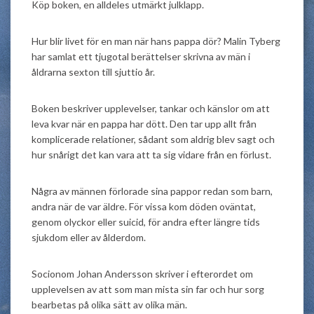
Köp boken, en alldeles utmärkt julklapp.
Hur blir livet för en man när hans pappa dör? Malin Tyberg
har samlat ett tjugotal berättelser skrivna av män i
åldrarna sexton till sjuttio år.
Boken beskriver upplevelser, tankar och känslor om att
leva kvar när en pappa har dött. Den tar upp allt från
komplicerade relationer, sådant som aldrig blev sagt och
hur snårigt det kan vara att ta sig vidare från en förlust.
Några av männen förlorade sina pappor redan som barn,
andra när de var äldre. För vissa kom döden oväntat,
genom olyckor eller suicid, för andra efter längre tids
sjukdom eller av ålderdom.
Socionom Johan Andersson skriver i efterordet om
upplevelsen av att som man mista sin far och hur sorg
bearbetas på olika sätt av olika män.