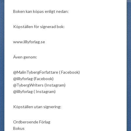
Boken kan köpas enligt nedan:
Köpställen för signerad bok:
www.lillyforlag.se
Även genom:
@MalinTybergForfattare ( Facebook)
@lillyforlag (Facebook)
@TybergWriters (Instagram)
@lillyforlag ( Instagram)
Köpställen utan signering:
Ordberoende Förlag
Bokus