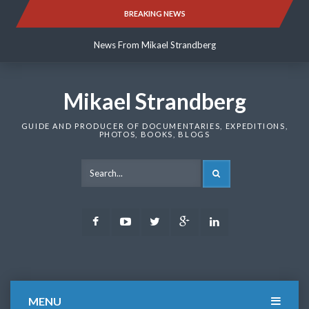
Skip
BREAKING NEWS
News From Mikael Strandberg
to
content
News From Mikael Strandberg
News From Mikael Strandberg
Mikael Strandberg
GUIDE AND PRODUCER OF DOCUMENTARIES, EXPEDITIONS,
PHOTOS, BOOKS, BLOGS
SEARCH
Facebook
Youtube
Twitter
Google
LinkedIn
Plus
MENU