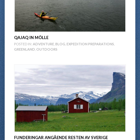
QAJAQ IN MÖLLE
POSTED IN:
ADVENTURE
,
BLOG
,
EXPEDITION PREPARATIONS
,
GREENLAND
,
OUTDOORS
FUNDERINGAR ANGÅENDE RESTEN AV SVERIGE