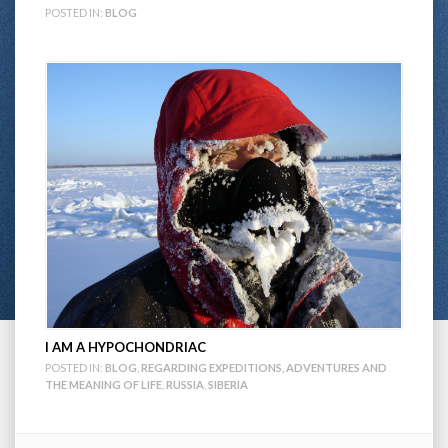
POSTED IN:
BLOG
I AM A HYPOCHONDRIAC
POSTED IN:
BLOG
,
REGARDING EXPEDITIONS, ADVENTURES AND
THE MEANING OF LIFE
,
RUSSIA
,
SIBERIA