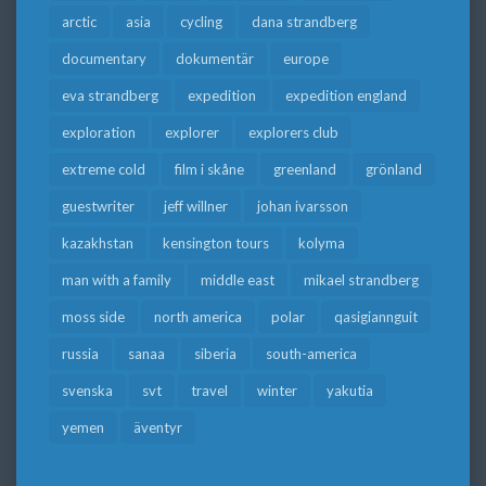
arctic
asia
cycling
dana strandberg
documentary
dokumentär
europe
eva strandberg
expedition
expedition england
exploration
explorer
explorers club
extreme cold
film i skåne
greenland
grönland
guestwriter
jeff willner
johan ivarsson
kazakhstan
kensington tours
kolyma
man with a family
middle east
mikael strandberg
moss side
north america
polar
qasigiannguit
russia
sanaa
siberia
south-america
svenska
svt
travel
winter
yakutia
yemen
äventyr