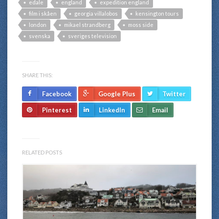
edale
england
expedition england
film i skåen
georgia villalobos
kensington tours
london
mikael strandberg
moss side
svenska
sveriges television
SHARE THIS:
Facebook
Google Plus
Twitter
Pinterest
LinkedIn
Email
RELATED POSTS