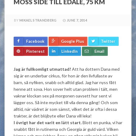
MOSS SIDE TILL EDALE, 75 KM
BY
MIKAEL STRANDBERG
JUNE 7, 2014
Facebook
Google Plus
Twitter
Pinterest
LinkedIn
Email
Jag är fullkomligt utmattad!
Att ha dottern Dana med
sig är en underbar cirkus, för hon är den livfullaste av
barn, så nyfiken, snabb och alltid glad. Jag har nyss fått
henne att sova. Hon sover helt utan problem i tält, men
vaknar klockan sex på morgonen oavsett hur sent vi
lägger oss. Så inte mycket till vila denna gång! Och som
alltid, när vädret är som sämst, vilket det är ofta i dessa
trakter, är det blöjbyte eller Dana vill leka!
I övrigt har det varit en lätt start.
Blott en punka, vi har
snabbt fått in rutinerna och Georgia är guld värd. Vilken
kämpe och grovjobbar. Ännu en gång står mig lyckan bi!