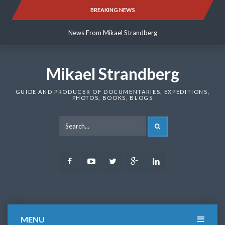
Skip
BREAKING NEWS
News From Mikael Strandberg
to
content
News From Mikael Strandberg
News From Mikael Strandberg
Mikael Strandberg
GUIDE AND PRODUCER OF DOCUMENTARIES, EXPEDITIONS,
PHOTOS, BOOKS, BLOGS
SEARCH
Facebook
Youtube
Twitter
Google
LinkedIn
Plus
MENU