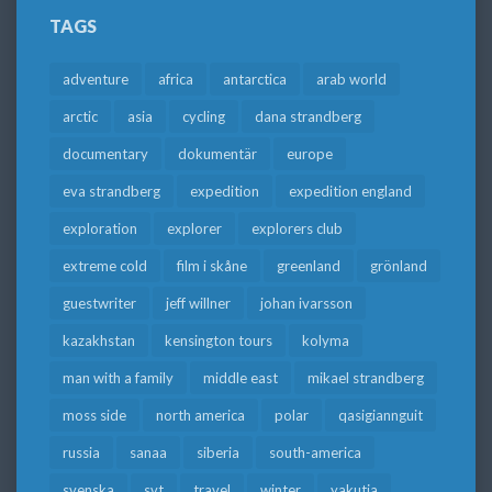
TAGS
adventure
africa
antarctica
arab world
arctic
asia
cycling
dana strandberg
documentary
dokumentär
europe
eva strandberg
expedition
expedition england
exploration
explorer
explorers club
extreme cold
film i skåne
greenland
grönland
guestwriter
jeff willner
johan ivarsson
kazakhstan
kensington tours
kolyma
man with a family
middle east
mikael strandberg
moss side
north america
polar
qasigiannguit
russia
sanaa
siberia
south-america
svenska
svt
travel
winter
yakutia