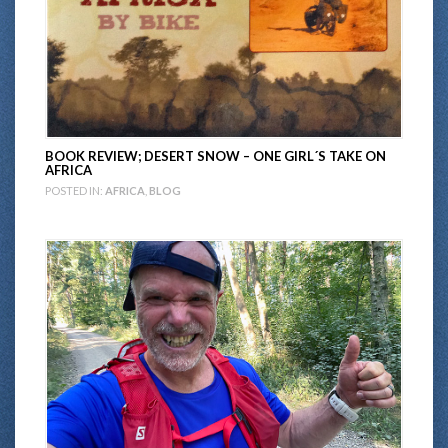
BOOK REVIEW; DESERT SNOW – ONE GIRL´S TAKE ON
AFRICA
POSTED IN:
AFRICA
,
BLOG