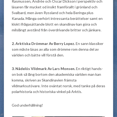
Rasmussen, Andrée och Oscar Dickson i perspektiv och
läsaren får mycket od insikt framförallt i grönland och
Svalbard, men även Ryssland och hela Beringa plus
Kanada. Många oerhört intressanta berättelser samt en
klokt ifrågasättande blott en skandinav kan göra och
milslångt avstånd från överdrivande britter och jänkare.
2. Arktiska Drömmar Av Berry Lopez.
En sann klassiker
som måste läsas av alla som drömme rom denna del av
världen och bätte vill förstå den.
3. Nådelös Vildmark Av Lars Monsen.
En riktigt hands-
on bok så lång bortom den akademiska världen man kan
komma, skriven av Skandinavien främsta
vildmarksutövare. Inte oväntat norsk, med tanke på deras
polarhistoria och historiska vinkel på Arktis.
God underhållning!