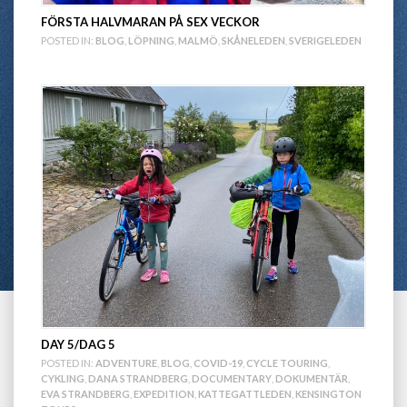
FÖRSTA HALVMARAN PÅ SEX VECKOR
POSTED IN:
BLOG
,
LÖPNING
,
MALMÖ
,
SKÅNELEDEN
,
SVERIGELEDEN
DAY 5/DAG 5
POSTED IN:
ADVENTURE
,
BLOG
,
COVID-19
,
CYCLE TOURING
,
CYKLING
,
DANA STRANDBERG
,
DOCUMENTARY
,
DOKUMENTÄR
,
EVA STRANDBERG
,
EXPEDITION
,
KATTEGATTLEDEN
,
KENSINGTON