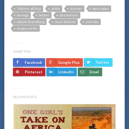
3 böcker att läsa
arktis
äventyr
barry lopez
beringa
böcker
lars monsen
mikael strandberg
oscar dickson
svenska
torgny nordin
SHARE THIS:
Facebook
Google Plus
Twitter
Pinterest
LinkedIn
Email
RELATED POSTS