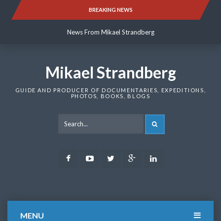
Skip
BREAKING NEWS
News From Mikael Strandberg
to
content
News From Mikael Strandberg
News From Mikael Strandberg
Mikael Strandberg
GUIDE AND PRODUCER OF DOCUMENTARIES, EXPEDITIONS,
PHOTOS, BOOKS, BLOGS
SEARCH
Facebook
Youtube
Twitter
Google
LinkedIn
Plus
MENU