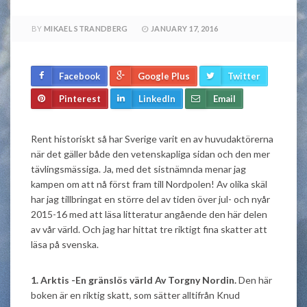
BY
MIKAEL STRANDBERG
JANUARY 17, 2016
Facebook
Google Plus
Twitter
Pinterest
LinkedIn
Email
Rent historiskt så har Sverige varit en av huvudaktörerna
när det gäller både den vetenskapliga sidan och den mer
tävlingsmässiga. Ja, med det sistnämnda menar jag
kampen om att nå först fram till Nordpolen! Av olika skäl
har jag tillbringat en större del av tiden över jul- och nyår
2015-16 med att läsa litteratur angående den här delen
av vår värld. Och jag har hittat tre riktigt fina skatter att
läsa på svenska.
1. Arktis -En gränslös värld Av Torgny Nordin.
Den här
boken är en riktig skatt, som sätter alltifrån Knud