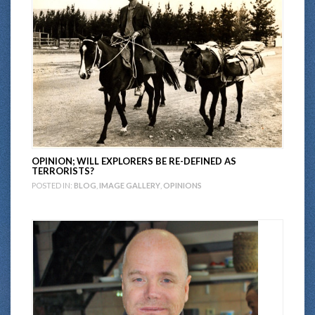
OPINION; WILL EXPLORERS BE RE-DEFINED AS
TERRORISTS?
POSTED IN:
BLOG
,
IMAGE GALLERY
,
OPINIONS