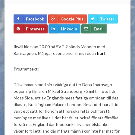
Facebook
Google Plus
Twitter
Pinterest
LinkedIn
Email
Ikväll klockan 20.00 på SVT 2 sänds Mannen med
Barnvagnen. Många resencioner finns redan
här
!
Programtext:
Tillsammans med sin tvååriga dotter Dana i barnvagn
beger sig filmaren Mikael Strandberg 75 mil till fots från
Moss Side, ett av Englands mest fattiga områden till det
rikaste, Buckingham Palace i London. Resandet har alltid
varit ett sätt för honom att försöka hitta och förstå
meningen med livet. I det här fallet också för att försöka
förstå ett England där foodbanks, livsmedelsbanker,
växer fort i ett land där många människor inte har mat för