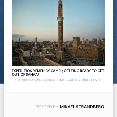
EXPEDITION YEMEN BY CAMEL; GETTING READY TO GET
OUT OF SANAA!
POSTED IN:
ARAB WORLD
,
BLOG
,
IMAGE GALLERY
,
MIDDLE EAST
POSTED BY:
MIKAEL STRANDBERG