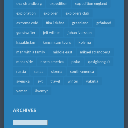
eva strandberg
expedition
expedition england
exploration
explorer
explorers club
extreme cold
film i skåne
greenland
grönland
guestwriter
jeff willner
johan ivarsson
kazakhstan
kensington tours
kolyma
man with a family
middle east
mikael strandberg
moss side
north america
polar
qasigiannguit
russia
sanaa
siberia
south-america
svenska
svt
travel
winter
yakutia
yemen
äventyr
ARCHIVES
Archives