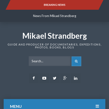
Skip
BREAKING NEWS
News From Mikael Strandberg
to
content
News From Mikael Strandberg
News From Mikael Strandberg
Mikael Strandberg
GUIDE AND PRODUCER OF DOCUMENTARIES, EXPEDITIONS,
PHOTOS, BOOKS, BLOGS
SEARCH
Facebook
Youtube
Twitter
Google
LinkedIn
Plus
MENU