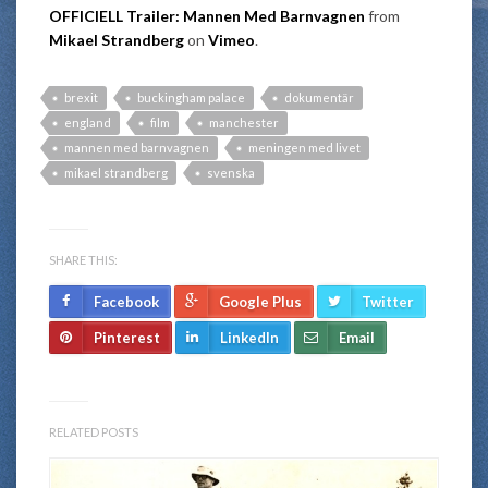
OFFICIELL Trailer: Mannen Med Barnvagnen
from
Mikael Strandberg
on
Vimeo
.
brexit
buckingham palace
dokumentär
england
film
manchester
mannen med barnvagnen
meningen med livet
mikael strandberg
svenska
SHARE THIS:
Facebook
Google Plus
Twitter
Pinterest
LinkedIn
Email
RELATED POSTS