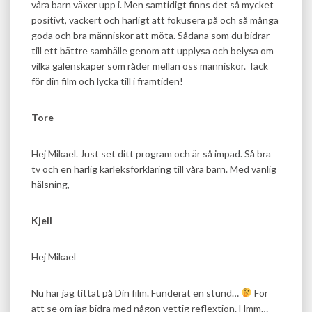
våra barn växer upp i. Men samtidigt finns det så mycket
positivt, vackert och härligt att fokusera på och så många
goda och bra människor att möta. Sådana som du bidrar
till ett bättre samhälle genom att upplysa och belysa om
vilka galenskaper som råder mellan oss människor. Tack
för din film och lycka till i framtiden!
Tore
Hej Mikael. Just set ditt program och är så impad. Så bra
tv och en härlig kärleksförklaring till våra barn. Med vänlig
hälsning,
Kjell
Hej Mikael
Nu har jag tittat på Din film. Funderat en stund…
För
att se om jag bidra med någon vettig reflextion. Hmm…