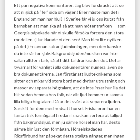
Ett par negativa kommentarer: Jag blev förskräckt att se
att ni gick på “fel” sida om vägen! Eller måste man det i
England om man har hjul? I Sverige får vi ju oss itutat från
barnsben att man ska gå så att man möter trafiken — som
Georgia påpekade när ni skulle försöka forcera den stora
rondellen. (Hur klarade ni den sen? Man blev lite nyfiken
på det.) En annan sak är ljudmixningen, men den kanske
du inte rår för själv. Bakgrundsljuden/musiken var inte
sällan alltför stark, så att ditt tal drunknade i det. Det är
tyvärr alltför vanligt i alla dokumentärer numera, även de
bra dokumentärerna. Jag förstår att ljudteknikerna som
sitter och mixar vid stora bord med dyrbar utrustning och
massor av separata högtalare, att de inte inser hur illa det
blir sedan hemma hos folk, när allt ljud kommer ur samma
lilla billiga högtalare. Då är det svårt att separera ljuden.
Särskilt för dem med nedsatt hörsel. Friska öron har en
fantastisk förmåga att redan i snäckan sortera ut talljud
från bakgrundsljud, men ju sämre hörsel man har, desto
sämre blir just den förmågan. Hörselskadades
Riksförbund har påpekat detta otaliga gånger, men ingen