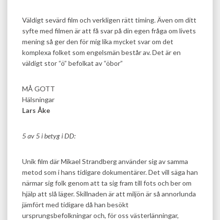
Väldigt sevärd film och verkligen rätt timing. Även om ditt
syfte med filmen är att få svar på din egen fråga om livets
mening så ger den för mig lika mycket svar om det
komplexa folket som engelsmän består av. Det är en
väldigt stor “ö” befolkat av “öbor”
MÅ GOTT
Hälsningar
Lars Åke
5 av 5 i betyg i DD:
Unik film där Mikael Strandberg använder sig av samma
metod som i hans tidigare dokumentärer. Det vill säga han
närmar sig folk genom att ta sig fram till fots och ber om
hjälp att slå läger. Skillnaden är att miljön är så annorlunda
jämfört med tidigare då han besökt
ursprungsbefolkningar och, för oss västerlänningar,