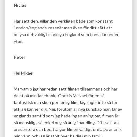
Niclas
Har sett den, gillar den verkligen både som konstant
London/englands-resenär men även för ditt sätt att
belysa det väldigt märkliga England som finns där under
ytan.
Peter
Hej Mikael
Maryam o jag har redan sett filmen tillsammans och har
delat på min facebook,. Grattis Mickael för en så
fantastisk och skön personlig film. Jag säger inte så för
att jag känner dig. Nej, förutom all nya kunskap man får av
englands samtid som jag hade ingen aning om, filmen är
så mänsklig , så enkel ocg så ärlig i handling. Ditt sätt att
presentera och berätta gör filmen väldigt unik. Du är unik
min vänn och jag är stölt över ha dig i min familj.