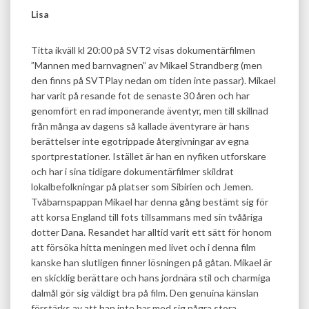
Lisa
Titta ikväll kl 20:00 på SVT2 visas dokumentärfilmen
”Mannen med barnvagnen” av Mikael Strandberg (men
den finns på SVTPlay nedan om tiden inte passar). Mikael
har varit på resande fot de senaste 30 åren och har
genomfört en rad imponerande äventyr, men till skillnad
från många av dagens så kallade äventyrare är hans
berättelser inte egotrippade återgivningar av egna
sportprestationer. Istället är han en nyfiken utforskare
och har i sina tidigare dokumentärfilmer skildrat
lokalbefolkningar på platser som Sibirien och Jemen.
Tvåbarnspappan Mikael har denna gång bestämt sig för
att korsa England till fots tillsammans med sin tvååriga
dotter Dana. Resandet har alltid varit ett sätt för honom
att försöka hitta meningen med livet och i denna film
kanske han slutligen finner lösningen på gåtan. Mikael är
en skicklig berättare och hans jordnära stil och charmiga
dalmål gör sig väldigt bra på film. Den genuina känslan
förstärks av att han inte har med sig några stora