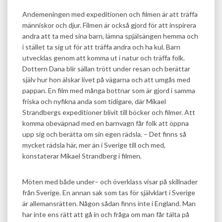
Andemeningen med expeditionen och filmen är att träffa
människor och djur. Filmen är också gjord för att inspirera
andra att ta med sina barn, lämna spjälsängen hemma och
i stället ta sig ut för att träffa andra och ha kul. Barn
utvecklas genom att komma ut i natur och träffa folk.
Dottern Dana blir sällan trött under resan och berättar
själv hur hon älskar livet på vägarna och att umgås med
pappan. En film med många bottnar som är gjord i samma
friska och nyfikna anda som tidigare, där Mikael
Strandbergs expeditioner blivit till böcker och filmer. Att
komma obeväpnad med en barnvagn får folk att öppna
upp sig och berätta om sin egen rädsla. – Det finns så
mycket rädsla här, mer än i Sverige till och med,
konstaterar Mikael Strandberg i filmen.
Möten med både under– och överklass visar på skillnader
från Sverige. En annan sak som tas för självklart i Sverige
är allemansrätten. Någon sådan finns inte i England. Man
har inte ens rätt att gå in och fråga om man får tälta på