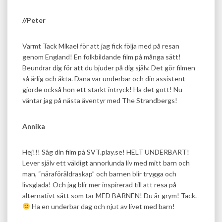
//Peter
Varmt Tack Mikael för att jag fick följa med på resan
genom England! En folkbildande film på många sätt!
Beundrar dig för att du bjuder på dig själv. Det gör filmen
så ärlig och äkta. Dana var underbar och din assistent
gjorde också hon ett starkt intryck! Ha det gott! Nu
väntar jag på nästa äventyr med The Strandbergs!
Annika
Hej!!! Såg din film på SVT.play.se! HELT UNDERBART!
Lever själv ett väldigt annorlunda liv med mitt barn och
man, “näraföräldraskap” och barnen blir trygga och
livsglada! Och jag blir mer inspirerad till att resa på
alternativt sätt som tar MED BARNEN! Du är grym! Tack.
Ha en underbar dag och njut av livet med barn!