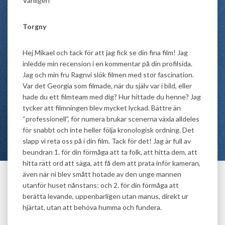
Vänligen
Torgny
Hej Mikael och tack för att jag fick se din fina film! Jag
inledde min recension i en kommentar på din profilsida.
Jag och min fru Ragnvi slök filmen med stor fascination.
Var det Georgia som filmade, när du själv var i bild, eller
hade du ett filmteam med dig? Hur hittade du henne? Jag
tycker att filmningen blev mycket lyckad. Bättre än
“professionell”, för numera brukar scenerna växla alldeles
för snabbt och inte heller följa kronologisk ordning. Det
slapp vi reta oss på i din film. Tack för det! Jag är full av
beundran 1. för din förmåga att ta folk, att hitta dem, att
hitta rätt ord att säga, att få dem att prata inför kameran,
även när ni blev smått hotade av den unge mannen
utanför huset nånstans; och 2. för din förmåga att
berätta levande, uppenbarligen utan manus, direkt ur
hjärtat, utan att behöva humma och fundera.