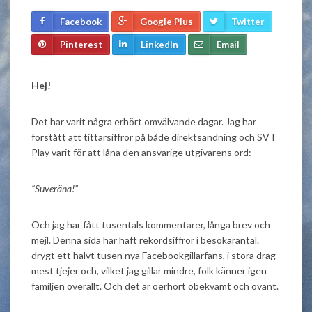
Facebook
Google Plus
Twitter
Pinterest
LinkedIn
Email
Hej!
Det har varit några erhört omvälvande dagar. Jag har
förstått att tittarsiffror på både direktsändning och SVT
Play varit för att låna den ansvarige utgivarens ord:
“Suveräna!”
Och jag har fått tusentals kommentarer, långa brev och
mejl. Denna sida har haft rekordsiffror i besökarantal.
drygt ett halvt tusen nya Facebookgillarfans, i stora drag
mest tjejer och, vilket jag gillar mindre, folk känner igen
familjen överallt. Och det är oerhört obekvämt och ovant.