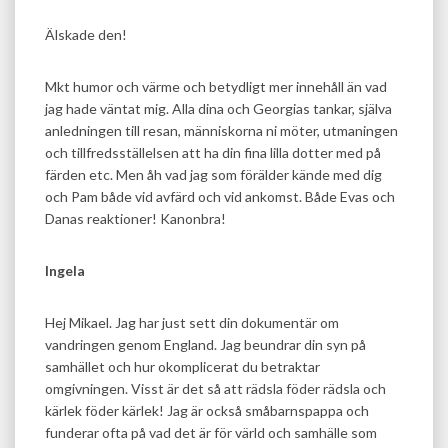
Älskade den!
Mkt humor och värme och betydligt mer innehåll än vad
jag hade väntat mig. Alla dina och Georgias tankar, själva
anledningen till resan, människorna ni möter, utmaningen
och tillfredsställelsen att ha din fina lilla dotter med på
färden etc. Men åh vad jag som förälder kände med dig
och Pam både vid avfärd och vid ankomst. Både Evas och
Danas reaktioner! Kanonbra!
Ingela
Hej Mikael. Jag har just sett din dokumentär om
vandringen genom England. Jag beundrar din syn på
samhället och hur okomplicerat du betraktar
omgivningen. Visst är det så att rädsla föder rädsla och
kärlek föder kärlek! Jag är också småbarnspappa och
funderar ofta på vad det är för värld och samhälle som