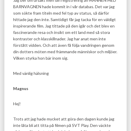
Jag ber om ursäkt men din registrering av MANNEN MED
BARNVAGNEN hade kommit in i vår databas. Det var jag
som sökte fram titeln med fel typ av status, så därför
hittade jag den inte. Samtidigt får jag tacka för en väldigt
inspirerande film. Jag tittade på den igår och det blev en
fascinerande resa och insikt om ett land med så stora
kontraster och klasskillnader. Jag har anat men inte
förstått vidden. Och att även få följa vandringen genom
din dotters möten med främmande människor och miljöer.
Vilken styrka hon bär inom sig.
Med vänlig hälsning
Magnus
Hej!
Trots att jag hade mycket att göra den dagen kunde jag
inte låta bli att titta på filmen på SVT Play. Den väckte