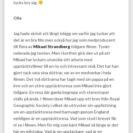
tycks bry sig.
Olle
Jag hade skrivit ett långt inlägg om varför jag tycker att
det är en bra film men också hur jag som medproducent
till flera av
Mikael Strandberg
tidigare filmer. Tyvärr
raderade jag texten. Men i korthet gick den ut på att
Mikael har lyckats utveckla sitt arbete med
upptäcktsfilmer till en ny och intressant nivå. Det har han
gjort tack vara sina döttrar, var av en medverkar i hela
filmen. Det två döttrarna har tagit med sin pappa på en
inre och en yttre upptäcktsresa som Mikael inte gjort
tidigare. En resa där gamla begrepp och stereotyper
ställs på ända. I filmen läser Mikael upp ett brev från Royal
Geographic Society i vilket de uttrycker sin uppfattning
om en upptäcktsresa med barnvagn genom England
verkligen är en upptäcktsresa. Vad som stod i brevet får
ni se i filmen. Men för mig som känt Mikael så länge är det
här en milstolpe. Vad är en upptäckare, vad är en