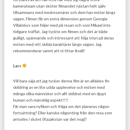
kamerateam utan sköter filmandet nästan helt själv
tillsammans med medresenärer och dem han möter längs
vägen. Filmen får en extra dimension genom Georgia
Villalobos som följer med på resan och som Mikael inte
tidigare träffat. Jag tyckte om filmen och det är både
gulligt, spännande och intressant att följa trion på deras
möten med vitt skilda karaktärer längs vägen. Jag
rekommenderar varmt att ni tittar ikväll!
Lars
Vill bara säja att jag tycker denna film är en alldeles fin
skildring av en lite udda upplevelse och möten med
många olika människor och allt skildrat med en djupt
human och mänsklig aspekt!!!!
Får man vara nyfiken och fråga om det planeras någon
fortsättning? Eller kanske någonting från den resa som
antydes i slutet (Kazakstan var det nog)?