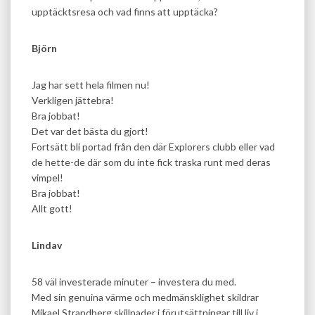
upptäcktsresa och vad finns att upptäcka?
Björn
Jag har sett hela filmen nu!
Verkligen jättebra!
Bra jobbat!
Det var det bästa du gjort!
Fortsätt bli portad från den där Explorers clubb eller vad
de hette-de där som du inte fick traska runt med deras
vimpel!
Bra jobbat!
Allt gott!
Lindav
58 väl investerade minuter – investera du med.
Med sin genuina värme och medmänsklighet skildrar
Mikael Strandberg skillnader i förutsättningar till liv i