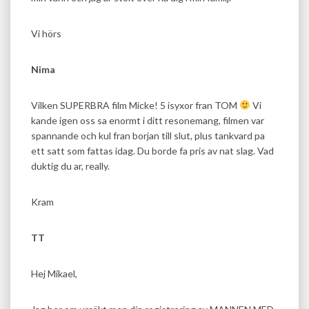
Vi hörs
Nima
Vilken SUPERBRA film Micke! 5 isyxor fran TOM
Vi
kande igen oss sa enormt i ditt resonemang, filmen var
spannande och kul fran borjan till slut, plus tankvard pa
ett satt som fattas idag. Du borde fa pris av nat slag. Vad
duktig du ar, really.
Kram
TT
Hej Mikael,