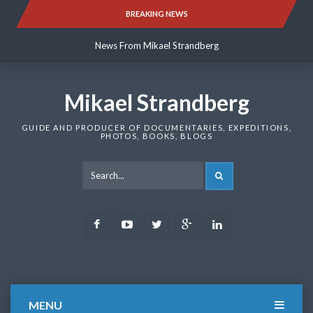
Skip
BREAKING NEWS
News From Mikael Strandberg
to
content
News From Mikael Strandberg
News From Mikael Strandberg
Mikael Strandberg
GUIDE AND PRODUCER OF DOCUMENTARIES, EXPEDITIONS,
PHOTOS, BOOKS, BLOGS
SEARCH
Facebook
Youtube
Twitter
Google
LinkedIn
Plus
MENU