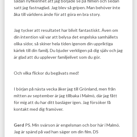
sådan nyfikenhet att jag började se på filmen och sedan
satt jag fastnaglad. Jag blev så gripen. Man behöver inte
åka till världens ände för att göra en bra story.
Jag tycker att resultatet har blivit fantastiskt. Även om
din intention väl var att belysa det engelska samhällets
olika sidor, så skiner hela tiden igenom din uppriktiga
kärlek till din familj. Du bjuder verkligen på dig själv och jag
är glad att du upplever familjelivet som du gör.
Och vilka flickor du begåvats med!
I början på nästa vecka åker jag till Grönland, men från
mitten av september är jag tillbaka i Malmö, där jag fått
för mig att du har ditt basläger igen. Jag försöker få
kontakt med dig framöver.
Gerd
PS. Min svärson är engelsman och bor här i Malmö.
Jag är spänd på vad han säger om din film. DS