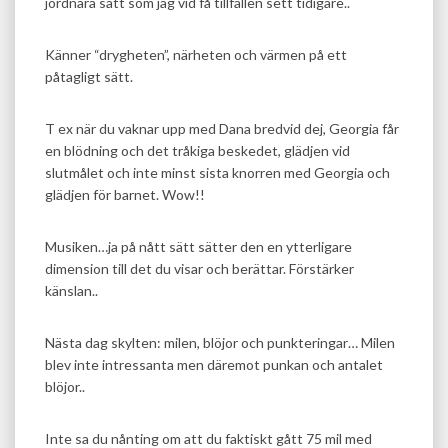
jordnära sätt som jag vid få tillfällen sett tidigare..
Känner “drygheten”, närheten och värmen på ett
påtagligt sätt.
T ex när du vaknar upp med Dana bredvid dej, Georgia får
en blödning och det tråkiga beskedet, glädjen vid
slutmålet och inte minst sista knorren med Georgia och
glädjen för barnet. Wow!!
Musiken…ja på nått sätt sätter den en ytterligare
dimension till det du visar och berättar. Förstärker
känslan..
Nästa dag skylten: milen, blöjor och punkteringar… Milen
blev inte intressanta men däremot punkan och antalet
blöjor..
Inte sa du nånting om att du faktiskt gått 75 mil med