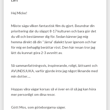
Lars
Hej Micke!
Måste säga vilken fantastisk film du gjort. Beundrar din
prioritering där du släppt 8-17 kulturen och bara gör det
du vill och bestämmer dig för. Sedan känner jag mig
hemma direkt då din “Järna” dialekt lyser igenom och har
för mig en behaglig berättar röst. Den här resan tror jag
lätt du kunnat göra 2-3 avsnitt av.
Så sammanfattningsvis, inspirerande, roligt, lättsamt och
AVUNDSJUKA, varför gjorde inte jag något liknande med
min dotter….
Hoppas våra vägar korsas så vi över en öl så jag kan höra
mer personligt om dina resor.
Gött Mos, som göteborgarna säger.