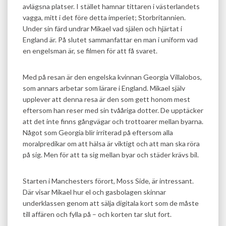
avlägsna platser. I stället hamnar tittaren i västerlandets
vagga, mitt i det före detta imperiet; Storbritannien.
Under sin färd undrar Mikael vad själen och hjärtat i
England är. På slutet sammanfattar en man i uniform vad
en engelsman är, se filmen för att få svaret.
Med på resan är den engelska kvinnan Georgia Villalobos,
som annars arbetar som lärare i England. Mikael själv
upplever att denna resa är den som gett honom mest
eftersom han reser med sin tvååriga dotter. De upptäcker
att det inte finns gångvägar och trottoarer mellan byarna.
Något som Georgia blir irriterad på eftersom alla
moralpredikar om att hälsa är viktigt och att man ska röra
på sig. Men för att ta sig mellan byar och städer krävs bil.
Starten i Manchesters förort, Moss Side, är intressant.
Där visar Mikael hur el och gasbolagen skinnar
underklassen genom att sälja digitala kort som de måste
till affären och fylla på – och korten tar slut fort.