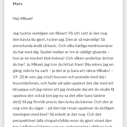
Mats
Hej, Mikael!
Jag tyckte verkligen om filmen! På sitt sätt är det nog
den bästa du gjort, tycker jag. Den är så mänsklig! Så
annorlunda ändå så basic. Och vilka härliga medresenärer
du har med dig. Spelet mellan er tre är väldigt givande –
hon är en mycket klok kvinna! Och vilken underbar dotter
du har! Ja, Mikael, jag tror du hittat fram! (Nu minns jag en
gång, måste ha varit – ja det är ju bara att räkna tillbaks! –
19- 20 år sen, jag stod i bussen och pratade med dej i
busstelefonen, och hade väl själv upplevt det där med att
bli pappa och jag minns att jag önskade dej att du skulle få
uppleva det också (om jag nu sa det eller bara tänkte
det)) Så jag förstår precis den lycka du känner. Och det är
nog som du säger – på den här resan upplever du äntligen
meningen med livet! Så enkelt är det nog. Och det
perspektivet (alla strapatsfyllda resor du gjort visavi den
här ”utflykten”) ligger som en undermening i alltihop (och