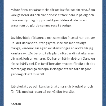
Måste ännu en gång tacka för att jag fick se din resa. Som
vanligt berör du och släpper oss tittare nära in på dig och
dina äventyr. Jag hopps verkligen bilden skulle bli en
annan om du gjorde samma resa i Sverige.
Jag blev både förbannad och samtidigt inte på hur det ser
ut i det där landet…trångsynta, inte alla men väldigt
många, värderar sin egen existens högre än andra får jag
känslan av….Du berör på alla plan, vilket är din styrka, man
blir glad, ledsen och arg…Du har en härlig dotter i Dana en
riktigt härlig tjej. Din familj betyder mycket för dig och det
förstår jag, härliga allihopa. Beklagar att din följeslagare
genomgick ett missfall.
Jättekul att se och känslan är att man går bredvid er och
får följa med på resan på ett väldigt bra sätt.
Stefan