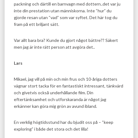
packning och därtill en barnvagn med dottern..det var ju
inte din prestation utan människorna. Inte “hur” du
gjorde resan utan “vad” som var syftet. Det här tog du
fram på ett briljant sätt.
Var allt bara bra? Kunde du gjort något bättre?? Säkert
men jag är inte rätt person att avgöra det..
Lars
Mikael, jag vill på min och min frus och 10-åriga dotters
vägnar stort tacka för en fantastiskt intressant, tänkvärd
och givetvis också underhållande film. Din
eftertänksamhet och utforskaranda är något jag
erkänner kan göra mig grön av avund ibland.
En verklig högtidsstund har du bjudit oss på – “keep
exploring” i både det stora och det lilla!