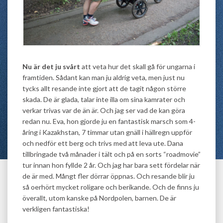
Nu är det ju svårt
att veta hur det skall gå för ungarna i
framtiden. Sådant kan man ju aldrig veta, men just nu
tycks allt resande inte gjort att de tagit någon större
skada. De är glada, talar inte illa om sina kamrater och
verkar trivas var de än är. Och jag ser vad de kan göra
redan nu. Eva, hon gjorde ju en fantastisk marsch som 4-
åring i Kazakhstan, 7 timmar utan gnäll i hällregn uppför
och nedför ett berg och trivs med att leva ute. Dana
tillbringade två månader i tält och på en sorts “roadmovie”
tur innan hon fyllde 2 år. Och jag har bara sett fördelar när
de är med. Mångt fler dörrar öppnas. Och resande blir ju
så oerhört mycket roligare och berikande. Och de finns ju
överallt, utom kanske på Nordpolen, barnen. De är
verkligen fantastiska!