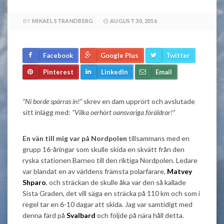
BY
MIKAEL STRANDBERG
AUGUST 30, 2016
Facebook
Google Plus
Twitter
Pinterest
LinkedIn
Email
“Ni borde spärras in!”
skrev en dam upprört och avslutade
sitt inlägg med:
“Vilka oerhört oansvariga föräldrar!”
En vän till mig var på Nordpolen
tillsammans med en
grupp 16-åringar som skulle skida en skvätt från den
ryska stationen Barneo till den riktiga Nordpolen. Ledare
var blandat en av världens främsta polarfarare,
Matvey
Shparo
, och sträckan de skulle åka var den så kallade
Sista Graden, det vill säga en sträcka på 110 km och som i
regel tar en 6-10 dagar att skida. Jag var samtidigt med
denna färd på
Svalbard
och följde på nära håll detta.