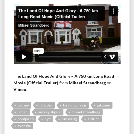
The Land Of Hope And Glory – A 750 km Long Road
Movie (Official Trailer)
from
Mikael Strandberg
on
Vimeo
.
barneo
förälder
föräldraansvar
jakutien
jemen
matvey shparo
mikael strandberg
nordpolen
nytt
oansvarig
sibirien
svenska