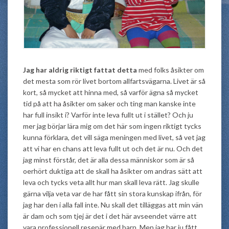
Jag har aldrig riktigt fattat detta
med folks åsikter om
det mesta som rör livet bortom allfartsvägarna. Livet är så
kort, så mycket att hinna med, så varför ägna så mycket
tid på att ha åsikter om saker och ting man kanske inte
har full insikt i? Varför inte leva fullt ut i stället? Och ju
mer jag börjar lära mig om det här som ingen riktigt tycks
kunna förklara, det vill säga meningen med livet, så vet jag
att vi har en chans att leva fullt ut och det är nu. Och det
jag minst förstår, det är alla dessa människor som är så
oerhört duktiga att de skall ha åsikter om andras sätt att
leva och tycks veta allt hur man skall leva rätt. Jag skulle
gärna vilja veta var de har fått sin stora kunskap ifrån, för
jag har den i alla fall inte. Nu skall det tilläggas att min vän
är dam och som tjej är det i det här avseendet värre att
vara professionell resenär med barn. Men jag har ju fått