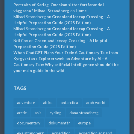
Portraits of Karlag. Ondskan sitter fortfarande i
väggarna * Mikael Strandberg
on
Home
Mikael Strandberg
on
Greenland Icecap Crossing – A
Helpful Preparation Guide (2025 Edition)
Mikael Strandberg
on
Greenland Icecap Crossing – A
Helpful Preparation Guide (2025 Edition)
Neil Cox
on
Greenland Icecap Crossing – A Helpful
Preparation Guide (2025 Edition)
When ChatGPT Plans Your Trek: A Cautionary Tale from
Kyrgyzstan » Explorersweb
on
Adventure by AI—A
Cautionary Tale: Why artificial intelligence shouldn’t be
your main guide in the wild
TAGS
adventure
africa
antarctica
arab world
arctic
asia
cycling
dana strandberg
documentary
dokumentär
europe
eva strandberg
expedition
expedition england