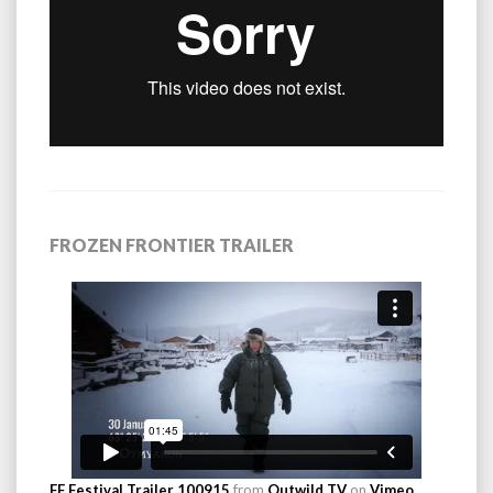
FROZEN FRONTIER TRAILER
FF Festival Trailer 100915
from
Outwild TV
on
Vimeo
.