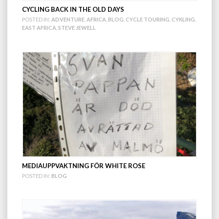
CYCLING BACK IN THE OLD DAYS
POSTED IN:
ADVENTURE
,
AFRICA
,
BLOG
,
CYCLE TOURING
,
CYKLING
,
EAST AFRICA
,
STEVE JEWELL
MEDIAUPPVAKTNING FÖR WHITE ROSE
POSTED IN:
BLOG