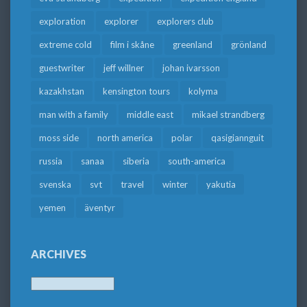
exploration
explorer
explorers club
extreme cold
film i skåne
greenland
grönland
guestwriter
jeff willner
johan ivarsson
kazakhstan
kensington tours
kolyma
man with a family
middle east
mikael strandberg
moss side
north america
polar
qasigiannguit
russia
sanaa
siberia
south-america
svenska
svt
travel
winter
yakutia
yemen
äventyr
ARCHIVES
Archives