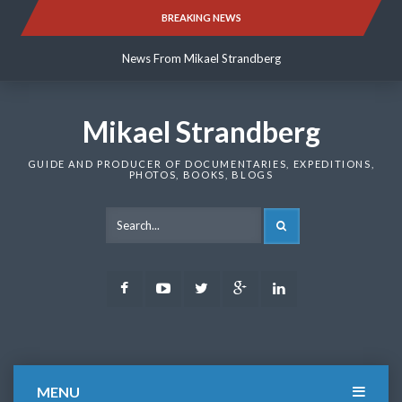
Skip
BREAKING NEWS
News From Mikael Strandberg
to
content
News From Mikael Strandberg
News From Mikael Strandberg
Mikael Strandberg
GUIDE AND PRODUCER OF DOCUMENTARIES, EXPEDITIONS,
PHOTOS, BOOKS, BLOGS
SEARCH
Facebook
Youtube
Twitter
Google
LinkedIn
Plus
MENU