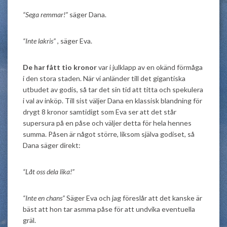
“Sega remmar!”
säger Dana.
“Inte lakris”
, säger Eva.
De har fått tio kronor
var i julklapp av en okänd förmåga
i den stora staden. När vi anländer till det gigantiska
utbudet av godis, så tar det sin tid att titta och spekulera
i val av inköp. Till sist väljer Dana en klassisk blandning för
drygt 8 kronor samtidigt som Eva ser att det står
supersura på en påse och väljer detta för hela hennes
summa. Påsen är något större, liksom själva godiset, så
Dana säger direkt:
“Låt oss dela lika!”
“Inte en chans”
Säger Eva och jag föreslår att det kanske är
bäst att hon tar asmma påse för att undvika eventuella
gräl.