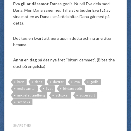
Eva gillar däremot Dan
as godis. Nu vill Eva dela med
Dana. Men Dana säger nej. Till sist erbjuder Eva två av
sina mot en av Danas små röda bitar. Dana går med på
detta.
Det tog en kvart att göra upp m detta och nu är vi åter
hemma.
Ännu en dag
på det nya året “biter i dammet”. (Bites the
dust på engelska)
barn
dana
döttrar
eva
godis
godissamtal
livet
lördagsgodis
mikael strandberg
sötsaker
supersurt
svenska
SHARE THIS: