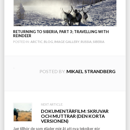
RETURNING TO SIBERIA, PART 3; TRAVELLING WITH
REINDEER
POSTED IN:
ARCTIC
,
BLOG
,
IMAGE GALLERY
,
RUSSIA
,
SIBERIA
POSTED BY:
MIKAEL STRANDBERG
Post
NEXT ARTICLE:
DOKUMENTÄRFILM: SKRUVAR
navigation
OCH MUTTRAR (DEN KORTA
VERSIONEN)
Jag tillhör de som gläder mig åt att nya tekniker gör