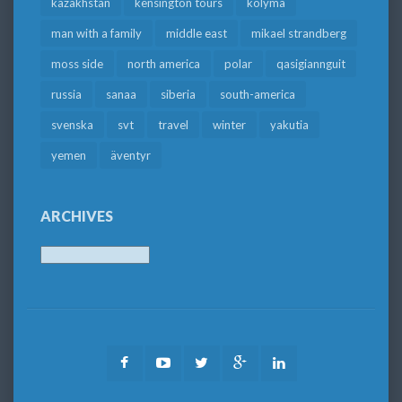
kazakhstan
kensington tours
kolyma
man with a family
middle east
mikael strandberg
moss side
north america
polar
qasigiannguit
russia
sanaa
siberia
south-america
svenska
svt
travel
winter
yakutia
yemen
äventyr
ARCHIVES
Archives
Facebook
Youtube
Twitter
Google
LinkedIn
Plus