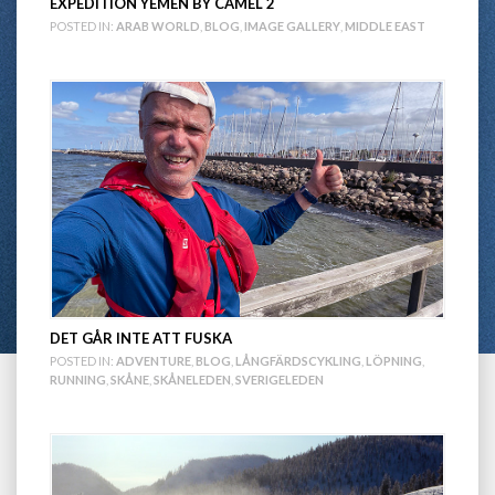
EXPEDITION YEMEN BY CAMEL 2
POSTED IN:
ARAB WORLD
,
BLOG
,
IMAGE GALLERY
,
MIDDLE EAST
DET GÅR INTE ATT FUSKA
POSTED IN:
ADVENTURE
,
BLOG
,
LÅNGFÄRDSCYKLING
,
LÖPNING
,
RUNNING
,
SKÅNE
,
SKÅNELEDEN
,
SVERIGELEDEN