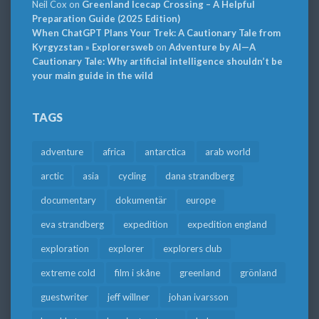
Neil Cox
on
Greenland Icecap Crossing – A Helpful
Preparation Guide (2025 Edition)
When ChatGPT Plans Your Trek: A Cautionary Tale from
Kyrgyzstan » Explorersweb
on
Adventure by AI—A
Cautionary Tale: Why artificial intelligence shouldn’t be
your main guide in the wild
TAGS
adventure
africa
antarctica
arab world
arctic
asia
cycling
dana strandberg
documentary
dokumentär
europe
eva strandberg
expedition
expedition england
exploration
explorer
explorers club
extreme cold
film i skåne
greenland
grönland
guestwriter
jeff willner
johan ivarsson