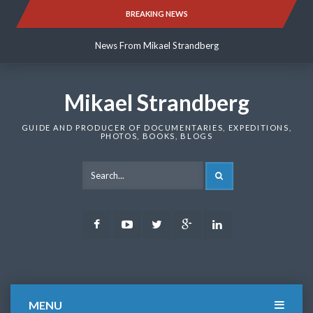
Skip
BREAKING NEWS
News From Mikael Strandberg
to
content
News From Mikael Strandberg
News From Mikael Strandberg
Mikael Strandberg
GUIDE AND PRODUCER OF DOCUMENTARIES, EXPEDITIONS,
PHOTOS, BOOKS, BLOGS
SEARCH
Facebook
Youtube
Twitter
Google
LinkedIn
Plus
MENU