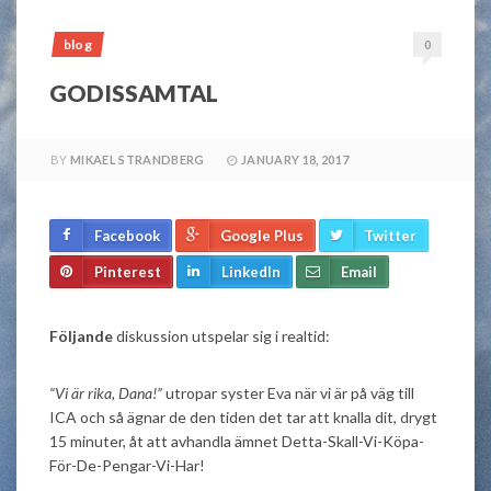
blog
0
GODISSAMTAL
BY
MIKAEL STRANDBERG
JANUARY 18, 2017
Facebook
Google Plus
Twitter
Pinterest
LinkedIn
Email
Följande
diskussion utspelar sig i realtid:
“Vi är rika, Dana!”
utropar syster Eva när vi är på väg till
ICA och så ägnar de den tiden det tar att knalla dit, drygt
15 minuter, åt att avhandla ämnet Detta-Skall-Vi-Köpa-
För-De-Pengar-Vi-Har!