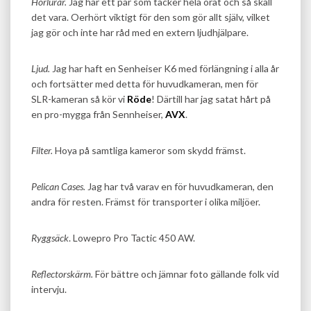
Hörlurar.
Jag har ett par som täcker hela örat och så skall
det vara. Oerhört viktigt för den som gör allt själv, vilket
jag gör och inte har råd med en extern ljudhjälpare.
Ljud.
Jag har haft en Senheiser K6 med förlängning i alla år
och fortsätter med detta för huvudkameran, men för
SLR-kameran så kör vi
Röde
! Därtill har jag satat hårt på
en pro-mygga från Sennheiser,
AVX
.
Filter.
Hoya på samtliga kameror som skydd främst.
Pelican Cases.
Jag har två varav en för huvudkameran, den
andra för resten. Främst för transporter i olika miljöer.
Ryggsäck
. Lowepro Pro Tactic 450 AW.
Reflectorskärm.
För bättre och jämnar foto gällande folk vid
intervju.