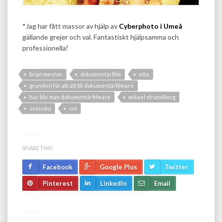
*Jag har fått massor av hjälp av
Cyberphoto i Umeå
gällande grejer och val. Fantastiskt hjälpsamma och
professionella!
brian weston
dokumentärfilm
etta
grunden för att att bli dokumentärfilmare
hur blir man dokumentärfilmare
mikael strandberg
svenska
svt
SHARE THIS:
Facebook
Google Plus
Twitter
Pinterest
LinkedIn
Email