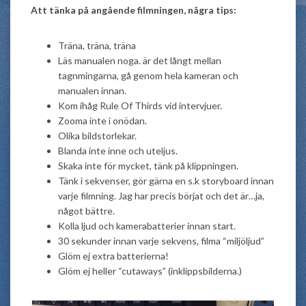
Att tänka på angående filmningen, några tips:
Träna, träna, träna
Läs manualen noga. är det långt mellan
tagnmingarna, gå genom hela kameran och
manualen innan.
Kom ihåg Rule Of Thirds vid intervjuer.
Zooma inte i onödan.
Olika bildstorlekar.
Blanda inte inne och uteljus.
Skaka inte för mycket, tänk på klippningen.
Tänk i sekvenser, gör gärna en s.k storyboard innan
varje filmning. Jag har precis börjat och det är…ja,
något bättre.
Kolla ljud och kamerabatterier innan start.
30 sekunder innan varje sekvens, filma “miljöljud”
Glöm ej extra batterierna!
Glöm ej heller “cutaways” (inklippsbilderna.)