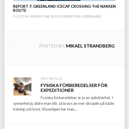
REPORT 7: GREENLAND ICECAP CROSSING-THE NANSEN
ROUTE
POSTED IN:
ADVENTURE
,
BLOG
,
EXPEDITION
,
GREENLAND
POSTED BY:
MIKAEL STRANDBERG
Post
NEXT ARTICLE:
FYSISKA FÖRBEREDELSER FÖR
navigation
EXPEDITIONER
Fysiska förberedelser är ju en självklarhet. I
synnerhet ju äldre man blir, så krävs än mer disciplin på både
träning och kost. Visserligen har man...