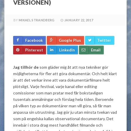
VERSIONEN)
BY
MIKAEL STRANDBERG
JANUARY 22, 2017
Facebook
Google Plus
Twitter
Pinterest
LinkedIn
Email
Jag tillhör de
som gläder mig åt att nya tekniker gör
möjligheterna för fler att göra dokumentär. Och helt klart
är att det verkar inne att vara dokumentärfilmare helt
plötsligt. Varje festival, varje kanal eller editing
comissioner som man pratar med får bokstavligen
tusentals anmälningar och förslag hela tiden. Beroende
på vilken typ av dokumentärer man vill göra, så får man
anpassa sin utrustning. Jag gör ju utan minsta tvekan vad
som på engelska kallas observational documentary. Det
innebär i stora drag mest handhållet filmande och