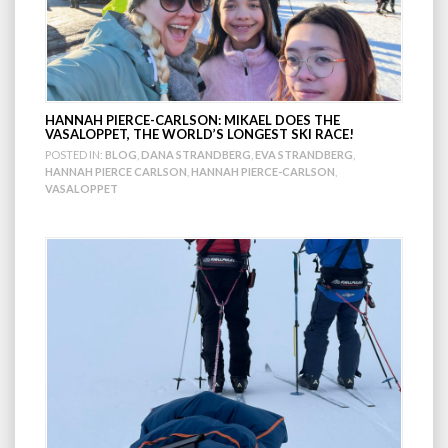
HANNAH PIERCE-CARLSON: MIKAEL DOES THE
VASALOPPET, THE WORLD’S LONGEST SKI RACE!
POSTED IN:
BLOG
,
DANA STRANDBERG
,
EVA STRANDBERG
,
HANNAH PIERCE CARLSON
,
HANNAH PIERCE-CARLSON
,
VASALOPPET