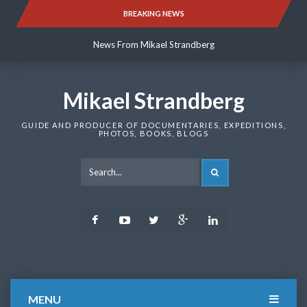
Skip
BREAKING NEWS
News From Mikael Strandberg
to
content
News From Mikael Strandberg
News From Mikael Strandberg
Mikael Strandberg
GUIDE AND PRODUCER OF DOCUMENTARIES, EXPEDITIONS,
PHOTOS, BOOKS, BLOGS
SEARCH
Facebook
Youtube
Twitter
Google
LinkedIn
Plus
MENU