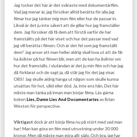
Jag tycker det här är det svåraste med dokumentärfilm.
Vad jag menar är, jag försöker alltid berätta för alla jag
filmar hur jag tänker mig mon film eller hur de passar in.
Likväl är det ju inte säkert att de gillar hur jag framställer
dem. Jag försöker då få dem att förstå varför de har
framställts på det här viset och hur det passar med vad
jag vill berätta i filmen. Och är det fel som jag framställt
dem? Jag anser att man heller aldrig skall lova ut att de får
ha åsikter på hur filmen blir, men att de kan ha åsikter om
hur det framställs. i slutändan är det ju min film och har jag
då förklarat och de sagt ja, då står jag för det jag visar.
OBS! Jag skulle aldrig hänga ut någon som skulle kunna
utsättas för hot, våld eller död. Ja, inte ens hån. Det här
måste man tänka på innan man börjar filma. Läs gärna
boken
Lies, Damn Lies And Documentaries
av Brian
Weston för perspective.
Viktigast
dock är att börja filma nu på stört med vad man
har! Man kan göra en film med utrustning under 30 000
kronor. Men då måste man göra allt själv. Och bra. jag har