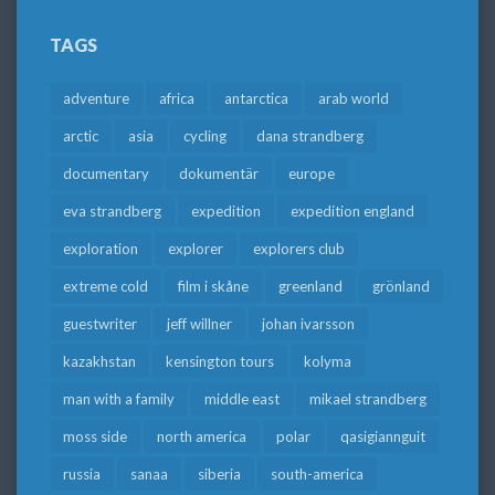
TAGS
adventure
africa
antarctica
arab world
arctic
asia
cycling
dana strandberg
documentary
dokumentär
europe
eva strandberg
expedition
expedition england
exploration
explorer
explorers club
extreme cold
film i skåne
greenland
grönland
guestwriter
jeff willner
johan ivarsson
kazakhstan
kensington tours
kolyma
man with a family
middle east
mikael strandberg
moss side
north america
polar
qasigiannguit
russia
sanaa
siberia
south-america