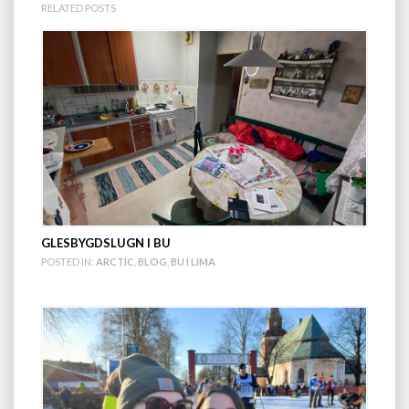
RELATED POSTS
GLESBYGDSLUGN I BU
POSTED IN:
ARCTIC
,
BLOG
,
BU I LIMA