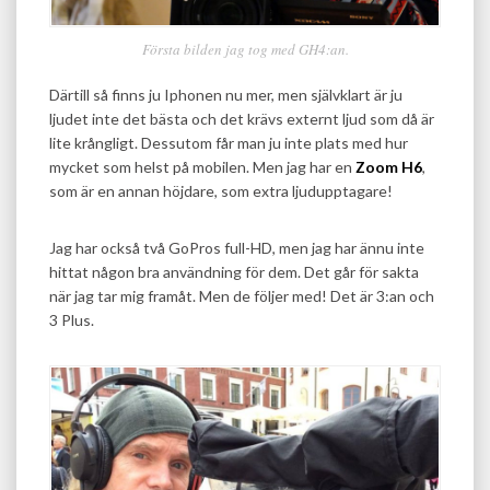
Första bilden jag tog med GH4:an.
Därtill så finns ju Iphonen nu mer, men självklart är ju
ljudet inte det bästa och det krävs externt ljud som då är
lite krångligt. Dessutom får man ju inte plats med hur
mycket som helst på mobilen. Men jag har en
Zoom H6
,
som är en annan höjdare, som extra ljudupptagare!
Jag har också två GoPros full-HD, men jag har ännu inte
hittat någon bra användning för dem. Det går för sakta
när jag tar mig framåt. Men de följer med! Det är 3:an och
3 Plus.