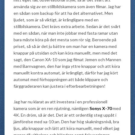
använda sig av en stillbildskamera som även filmar. Jag har
en sådan som backup för att ha det alternativet. Men
ljudet, som är så viktigt, är krångligare med en
stillbilskamera. Det krävs extra arbete. Sedan är det svårt
med en sådan, när man inte jobbar med fasta ramar utan
bara måste köra på det mesta som rör sig. Beroende på
priset, så så är det ju bättre om man har en kamera med
knappar på utsidan och kan köra manuellt, men med det
sagt, den Canon XA-10 som jag filmat Jemen och Mannen
med Barnvagnen, den har inga yttre knappar och att köra
manuellt kontra automat, är krångligt, därför har jag kört
automat med förhoppningen att både klippare och
färggraderaren kan justera i efterbearbetningen!
Jag har nu klarat av att investera i en professionell
kamera som är en ren njutning, nämligen
Sonys X-70
med
4K. En dröm, så är det. Det är ett ordentlig steg uppåt i
jämförelse med xa-10:an. Den har hög skakningsnivå, bra
ljus, alla knappar och lätt att köra manuellt, med vilket jag
menar då vitbalans och bländare samt fokuseringen.