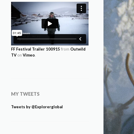
FF Festival Trailer 100915
from
Outwild
TV
on
Vimeo
.
MY TWEETS
Tweets by @Explorerglobal