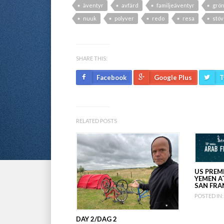
äventyr
avfärd
familjeäventyr
grö
nuuk
polyver
redo
resa
stöv
SHARE THIS:
Facebook
Google Plus
T
RELATED POSTS
US PREM
YEMEN AT
SAN FRA
POSTED IN:
DAY 2/DAG 2