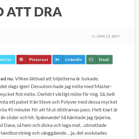
O ATT DRA
JUNE 25, 2017
witter
Pinterest
LinkedIn
Email
tad nu.
Vilken lättnad att biljetterna är bokade.
är det dags igen! Dessutom hade jag möte med Mäster-
 mycket fint möte. Oerhört viktigt möte för mig. Så, helt
ämta ett paket från Steve och Polyver med dessa mycket
 köa 45 minuter för att få ut döttrarnas pass. Helt klart är
från söder och hit. Spännande! Så hämtade jag tjejerna,
med Dana, så hem och diska och laga mat…utmattade
r tandborstning och sänggående….ja, det avslutades