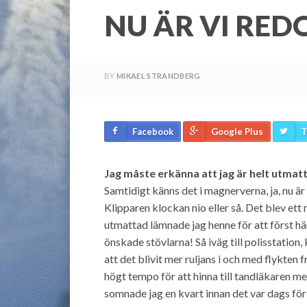
NU ÄR VI RED
BY
MIKAEL STRANDBERG
Facebook
Google Plus
T
Jag måste erkänna att jag är helt utmat
Samtidigt känns det i magnerverna, ja, nu 
Klipparen klockan nio eller så. Det blev ett
utmattad lämnade jag henne för att först h
önskade stövlarna! Så iväg till polisstation,
att det blivit mer ruljans i och med flykten 
högt tempo för att hinna till tandläkaren 
somnade jag en kvart innan det var dags fö