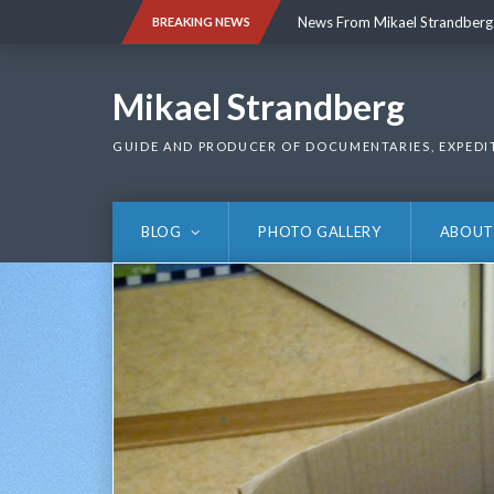
Skip
News From Mikael Strandberg
BREAKING NEWS
to
content
News From Mikael Strandberg
Mikael Strandberg
GUIDE AND PRODUCER OF DOCUMENTARIES, EXPEDI
BLOG
PHOTO GALLERY
ABOUT