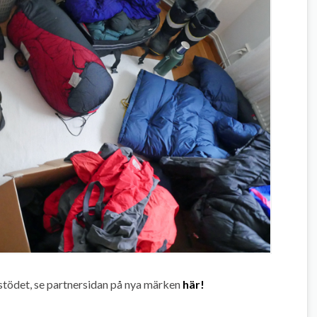
stödet, se partnersidan på nya märken
här!