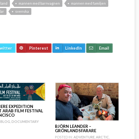
nland
mannen med barnvagnen
mannen med familjen
lar
svenska
witter
Pinterest
LinkedIn
Email
IERE EXPEDITION
 ARAB FILM FESTIVAL
NCISCO
BLOG
,
DOCUMENTARY
BJÖRN LEANDER –
GRÖNLANDSFARARE
POSTED IN:
ADVENTURE
,
ARCTIC
,