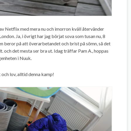
av Netflix med mera nu och imorron kväll återvänder
l London. Ja, i övrigt har jag börjat sova som tusan nu, 8
en beror på att överarbetandet och brist på sömn, så det
lt. och det mesta ser bra ut. Idag träffar Pam A., hoppas
ägenheten i Nuuk.
k och lov, alltid denna kamp!