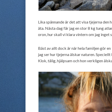
Lika spännande är det att visa tjejerna den h
äta. Nästa dag får jag en stor 8 kg tung atla
oron, hur skall vi klara vintern om jag inget 
Bäst av allt dock är när hela familjen gör e
jag ser hur tjejerna älskar naturen. Speciellt 
Klok, tålig, hjälpsam och hon verkligen älsk