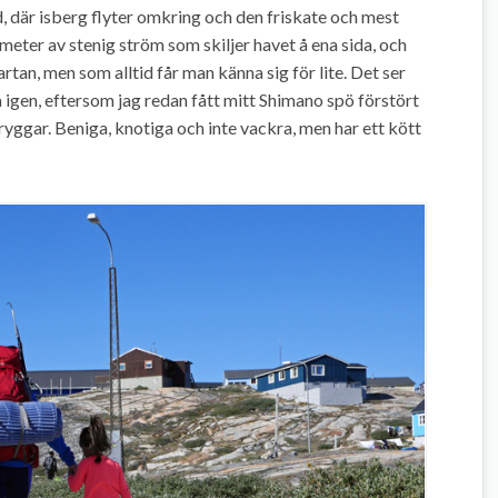
d, där isberg flyter omkring och den friskate och mest
meter av stenig ström som skiljer havet å ena sida, och
artan, men som alltid får man känna sig för lite. Det ser
na igen, eftersom jag redan fått mitt Shimano spö förstört
juryggar. Beniga, knotiga och inte vackra, men har ett kött