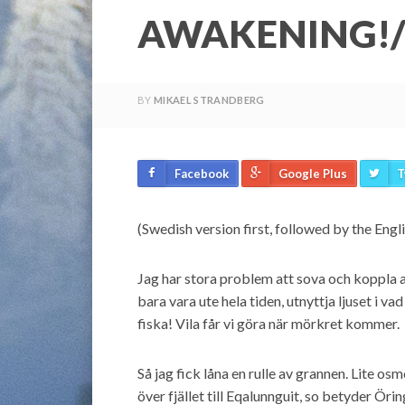
AWAKENING!/
BY
MIKAEL STRANDBERG
Facebook
Google Plus
T
(Swedish version first, followed by the Engl
Jag har stora problem att sova och koppla av
bara vara ute hela tiden, utnyttja ljuset i v
fiska! Vila får vi göra när mörkret kommer.
Så jag fick låna en rulle av grannen. Lite osm
över fjället till Eqalunnguit, so betyder Öri