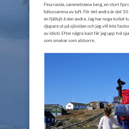
Fina runda, sammetslena berg, en stort fjor
hälsosamma av luft. För det andra är det 10 
en fjällsjö å den andra. Jag har noga kollat k
djupare ut på sjösidan och jag vill inte fast
av idioti. Efter några kast får jag upp två s
som smakar som abborre.