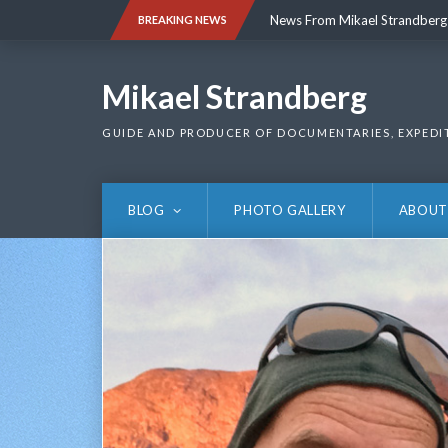
Skip
News From Mikael Strandberg
BREAKING NEWS
to
content
News From Mikael Strandberg
Mikael Strandberg
GUIDE AND PRODUCER OF DOCUMENTARIES, EXPEDI
BLOG
PHOTO GALLERY
ABOUT