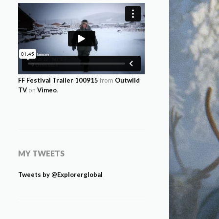
FF Festival Trailer 100915
from
Outwild
TV
on
Vimeo
.
MY TWEETS
Tweets by @Explorerglobal