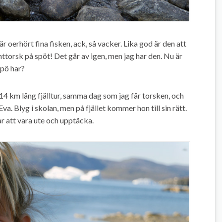
är oerhört fina fisken, ack, så vacker. Lika god är den att
nttorsk på spöt! Det går av igen, men jag har den. Nu är
spö har?
n 14 km lång fjälltur, samma dag som jag får torsken, och
Eva. Blyg i skolan, men på fjället kommer hon till sin rätt.
ar att vara ute och upptäcka.