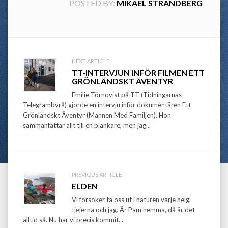
POSTED BY:
MIKAEL STRANDBERG
Post
NEXT ARTICLE:
TT-INTERVJUN INFÖR FILMEN ETT
navigation
GRÖNLÄNDSKT ÄVENTYR
Emilie Törnqvist på TT (Tidningarnas
Telegrambyrå) gjorde en intervju inför dokumentären Ett
Grönländskt Äventyr (Mannen Med Familjen). Hon
sammanfattar allt till en blänkare, men jag...
PREVIOUS ARTICLE:
ELDEN
Vi försöker ta oss ut i naturen varje helg,
tjejerna och jag. Är Pam hemma, då är det
alltid så. Nu har vi precis kommit...