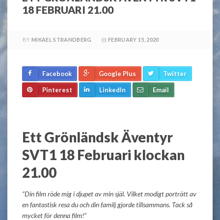
18 FEBRUARI 21.00
BY
MIKAEL STRANDBERG
FEBRUARY 15, 2020
Facebook
Google Plus
Twitter
Pinterest
LinkedIn
Email
Ett Grönländsk Äventyr
SVT1 18 Februari klockan
21.00
“Din film röde mig i djupet av min själ. Vilket modigt porträtt av
en fantastisk resa du och din familj gjorde tillsammans. Tack så
mycket för denna film!”