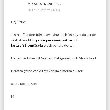
MIKAEL STRANDBERG
MARCH 3, 2020 AT 6:14 PM
Hej Lizzie!
Jag har fått den frågan av många och jag säger då att de
skall skriva till
ingemar.persson@svt.se
och
lars.safstrom@svt.se
och begära detta!
Det är tre filmer till, Sibirien, Patagonien och Massajland.
Berätta gärna vad du tycker om filmerna du ser!
Stort tack, Lizzie!
M