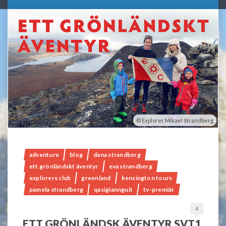
Explorer Mikael Strandberg
adventure
blog
dana strandberg
ett grönländskt äventyr
eva strandberg
explorers club
greenland
kensington tours
pamela strandberg
qasigiannguit
tv-premiär
4
ETT GRÖNLÄNDSK ÄVENTYR SVT1