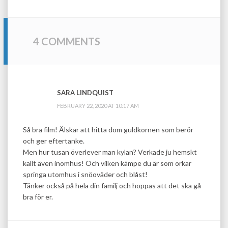
4 COMMENTS
SARA LINDQUIST
FEBRUARY 22, 2020 AT 10:17 AM
Så bra film! Älskar att hitta dom guldkornen som berör
och ger eftertanke.
Men hur tusan överlever man kylan? Verkade ju hemskt
kallt även inomhus! Och vilken kämpe du är som orkar
springa utomhus i snöoväder och blåst!
Tänker också på hela din familj och hoppas att det ska gå
bra för er.