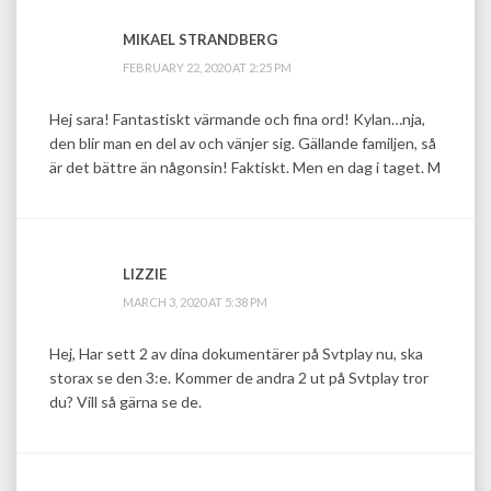
MIKAEL STRANDBERG
FEBRUARY 22, 2020 AT 2:25 PM
Hej sara! Fantastiskt värmande och fina ord! Kylan…nja,
den blir man en del av och vänjer sig. Gällande familjen, så
är det bättre än någonsin! Faktiskt. Men en dag i taget. M
LIZZIE
MARCH 3, 2020 AT 5:38 PM
Hej, Har sett 2 av dina dokumentärer på Svtplay nu, ska
storax se den 3:e. Kommer de andra 2 ut på Svtplay tror
du? Vill så gärna se de.