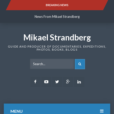
Skip
BREAKING NEWS
News From Mikael Strandberg
to
content
News From Mikael Strandberg
News From Mikael Strandberg
Mikael Strandberg
GUIDE AND PRODUCER OF DOCUMENTARIES, EXPEDITIONS,
PHOTOS, BOOKS, BLOGS
SEARCH
Facebook
Youtube
Twitter
Google
LinkedIn
Plus
MENU