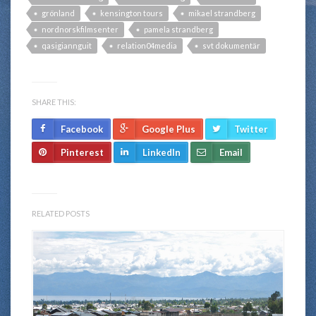
grönland
kensington tours
mikael strandberg
nordnorskfilmsenter
pamela strandberg
qasigiannguit
relation04media
svt dokumentär
SHARE THIS:
Facebook
Google Plus
Twitter
Pinterest
LinkedIn
Email
RELATED POSTS