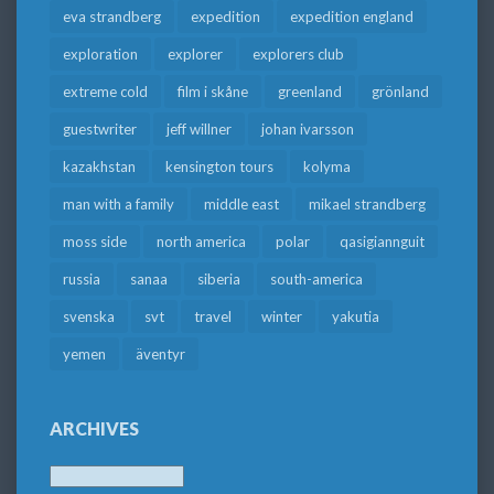
eva strandberg
expedition
expedition england
exploration
explorer
explorers club
extreme cold
film i skåne
greenland
grönland
guestwriter
jeff willner
johan ivarsson
kazakhstan
kensington tours
kolyma
man with a family
middle east
mikael strandberg
moss side
north america
polar
qasigiannguit
russia
sanaa
siberia
south-america
svenska
svt
travel
winter
yakutia
yemen
äventyr
ARCHIVES
Archives