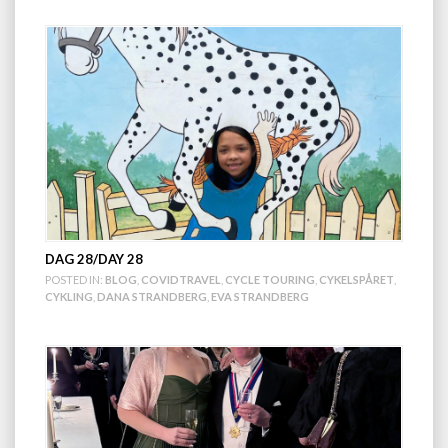
DAG 28/DAY 28
POSTED IN:
BLOG
,
COVIDTRAVEL
,
CYCLE TOURING
,
CYKELSPÅRET
,
CYKLING
,
DANA STRANDBERG
,
EVA STRANDBERG