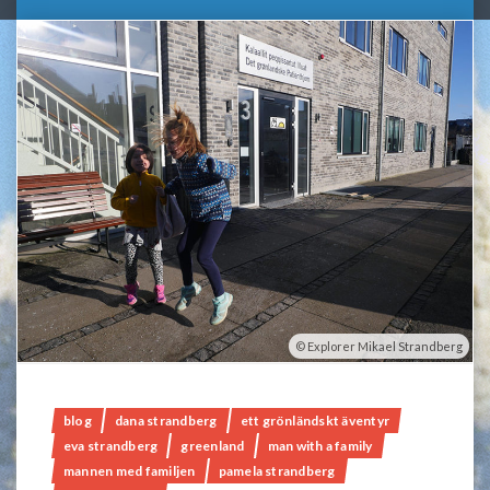
Explorer Mikael Strandberg
blog
dana strandberg
ett grönländskt äventyr
eva strandberg
greenland
man with a family
mannen med familjen
pamela strandberg