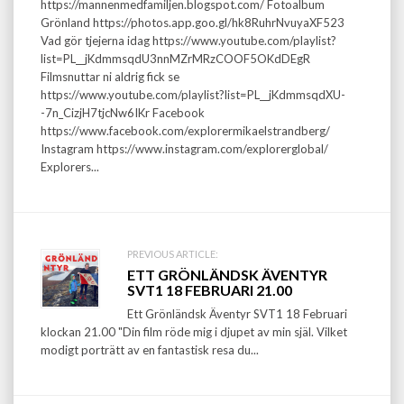
https://mannenmedfamiljen.blogspot.com/ Fotoalbum
Grönland https://photos.app.goo.gl/hk8RuhrNvuyaXF523
Vad gör tjejerna idag https://www.youtube.com/playlist?
list=PL__jKdmmsqdU3nnMZrMRzCOOF5OKdDEgR
Filmsnuttar ni aldrig fick se
https://www.youtube.com/playlist?list=PL__jKdmmsqdXU-
-7n_CizjH7tjcNw6IKr Facebook
https://www.facebook.com/explorermikaelstrandberg/
Instagram https://www.instagram.com/explorerglobal/
Explorers...
PREVIOUS ARTICLE:
ETT GRÖNLÄNDSK ÄVENTYR
SVT1 18 FEBRUARI 21.00
Ett Grönländsk Äventyr SVT1 18 Februari
klockan 21.00 "Din film röde mig i djupet av min själ. Vilket
modigt porträtt av en fantastisk resa du...