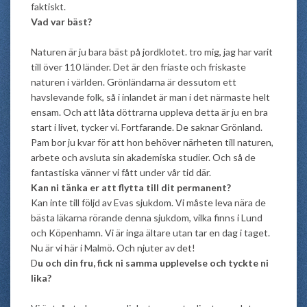
faktiskt.
Vad var bäst?
Naturen är ju bara bäst på jordklotet. tro mig, jag har varit
till över 110 länder. Det är den friaste och friskaste
naturen i världen. Grönländarna är dessutom ett
havslevande folk, så i inlandet är man i det närmaste helt
ensam. Och att låta döttrarna uppleva detta är ju en bra
start i livet, tycker vi. Fortfarande. De saknar Grönland.
Pam bor ju kvar för att hon behöver närheten till naturen,
arbete och avsluta sin akademiska studier. Och så de
fantastiska vänner vi fått under vår tid där.
Kan ni tänka er att flytta till dit permanent?
Kan inte till följd av Evas sjukdom. Vi måste leva nära de
bästa läkarna rörande denna sjukdom, vilka finns i Lund
och Köpenhamn. Vi är inga ältare utan tar en dag i taget.
Nu är vi här i Malmö. Och njuter av det!
D
u och din fru, fick ni samma upplevelse och tyckte ni
lika?