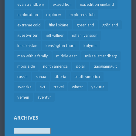
eva strandberg
expedition
expedition england
exploration
explorer
explorers club
extreme cold
film i skåne
greenland
grönland
guestwriter
jeff willner
johan ivarsson
kazakhstan
kensington tours
kolyma
man with a family
middle east
mikael strandberg
moss side
north america
polar
qasigiannguit
russia
sanaa
siberia
south-america
svenska
svt
travel
winter
yakutia
yemen
äventyr
ARCHIVES
Archives