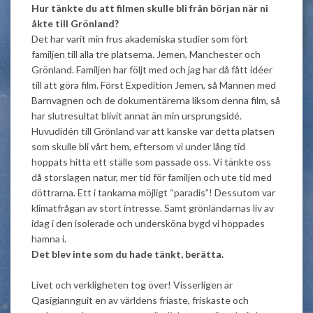
Hur tänkte du att filmen skulle bli från början när ni
åkte till Grönland?
Det har varit min frus akademiska studier som fört
familjen till alla tre platserna. Jemen, Manchester och
Grönland. Familjen har följt med och jag har då fått idéer
till att göra film. Först Expedition Jemen, så Mannen med
Barnvagnen och de dokumentärerna liksom denna film, så
har slutresultat blivit annat än min ursprungsidé.
Huvudidén till Grönland var att kanske var detta platsen
som skulle bli vårt hem, eftersom vi under lång tid
hoppats hitta ett ställe som passade oss. Vi tänkte oss
då storslagen natur, mer tid för familjen och ute tid med
döttrarna. Ett i tankarna möjligt “paradis”! Dessutom var
klimatfrågan av stort intresse. Samt grönländarnas liv av
idag i den isolerade och undersköna bygd vi hoppades
hamna i.
Det blev inte som du hade tänkt, berätta.
Livet och verkligheten tog över! Visserligen är
Qasigiannguit en av världens friaste, friskaste och