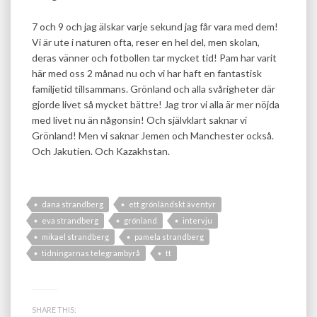
7 och 9 och jag älskar varje sekund jag får vara med dem!
Vi är ute i naturen ofta, reser en hel del, men skolan,
deras vänner och fotbollen tar mycket tid! Pam har varit
här med oss 2 månad nu och vi har haft en fantastisk
familjetid tillsammans. Grönland och alla svårigheter där
gjorde livet så mycket bättre! Jag tror vi alla är mer nöjda
med livet nu än någonsin! Och självklart saknar vi
Grönland! Men vi saknar Jemen och Manchester också.
Och Jakutien. Och Kazakhstan.
dana strandberg
ett grönländskt äventyr
eva strandberg
grönland
intervju
mikael strandberg
pamela strandberg
tidningarnas telegrambyrå
tt
SHARE THIS: