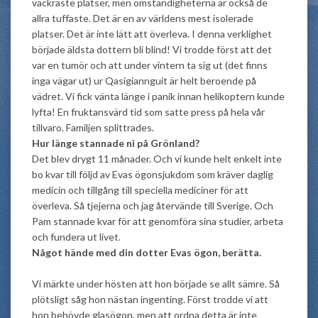
vackraste platser, men omständigheterna är också de
allra tuffaste. Det är en av världens mest isolerade
platser. Det är inte lätt att överleva. I denna verklighet
började äldsta dottern bli blind! Vi trodde först att det
var en tumör och att under vintern ta sig ut (det finns
inga vägar ut) ur Qasigiannguit är helt beroende på
vädret. Vi fick vänta länge i panik innan helikoptern kunde
lyfta! En fruktansvärd tid som satte press på hela vår
tillvaro. Familjen splittrades.
Hur länge stannade ni på Grönland?
Det blev drygt 11 månader. Och vi kunde helt enkelt inte
bo kvar till följd av Evas ögonsjukdom som kräver daglig
medicin och tillgång till speciella mediciner för att
överleva. Så tjejerna och jag återvände till Sverige. Och
Pam stannade kvar för att genomföra sina studier, arbeta
och fundera ut livet.
Något hände med din dotter Evas ögon, berätta.
Vi märkte under hösten
att hon började se allt sämre. Så
plötsligt såg hon nästan ingenting. Först trodde vi att
hon behövde glasögon, men att ordna detta är inte