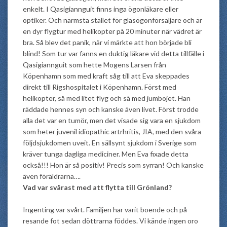
enkelt. I Qasigiannguit finns inga ögonläkare eller
optiker. Och närmsta stället för glasögonförsäljare och är
en dyr flygtur med helikopter på 20 minuter när vädret är
bra. Så blev det panik, när vi märkte att hon började bli
blind! Som tur var fanns en duktig läkare vid detta tillfälle i
Qasigiannguit som hette Mogens Larsen från
Köpenhamn som med kraft såg till att Eva skeppades
direkt till Rigshospitalet i Köpenhamn. Först med
helikopter, så med litet flyg och så med jumbojet. Han
räddade hennes syn och kanske även livet. Först trodde
alla det var en tumör, men det visade sig vara en sjukdom
som heter juvenil idiopathic artrhritis, JIA, med den svåra
följdsjukdomen uveit. En sällsynt sjukdom i Sverige som
kräver tunga dagliga mediciner. Men Eva fixade detta
också!!! Hon är så positiv! Precis som syrran! Och kanske
även föräldrarna….
Vad var svårast med att flytta till Grönland?
Ingenting var svårt. Familjen har varit boende och på
resande fot sedan döttrarna föddes. Vi kände ingen oro