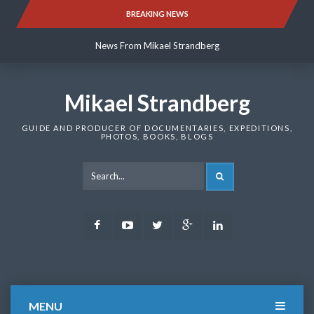
Skip
BREAKING NEWS
News From Mikael Strandberg
to
content
News From Mikael Strandberg
News From Mikael Strandberg
Mikael Strandberg
GUIDE AND PRODUCER OF DOCUMENTARIES, EXPEDITIONS,
PHOTOS, BOOKS, BLOGS
SEARCH
Facebook
Youtube
Twitter
Google
LinkedIn
Plus
MENU