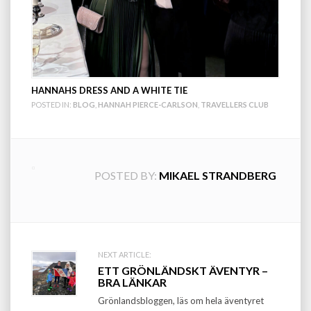
HANNAHS DRESS AND A WHITE TIE
POSTED IN:
BLOG
,
HANNAH PIERCE-CARLSON
,
TRAVELLERS CLUB
POSTED BY:
MIKAEL STRANDBERG
Post
NEXT ARTICLE:
ETT GRÖNLÄNDSKT ÄVENTYR –
navigation
BRA LÄNKAR
Grönlandsbloggen, läs om hela äventyret