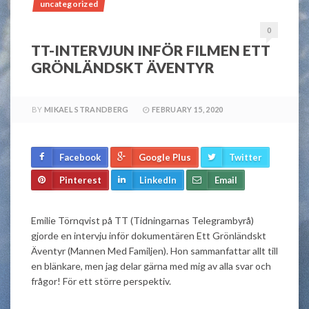
uncategorized
0
TT-INTERVJUN INFÖR FILMEN ETT
GRÖNLÄNDSKT ÄVENTYR
BY
MIKAEL STRANDBERG
FEBRUARY 15, 2020
Facebook
Google Plus
Twitter
Pinterest
LinkedIn
Email
Emilie Törnqvist på TT (Tidningarnas Telegrambyrå)
gjorde en intervju inför dokumentären Ett Grönländskt
Äventyr (Mannen Med Familjen). Hon sammanfattar allt till
en blänkare, men jag delar gärna med mig av alla svar och
frågor! För ett större perspektiv.