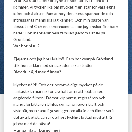
Vi är två starka personligheter som tar livet som det
kommer. Vi tycker lika om mycket men står för våra egna
idéer och åsikter. Pam är nog den mest spännande och
intressanta människa jag känner! Och min bäste vän
dessutom! Och en kanonmamma som jag önskar fler barn
hade! Hon inspirerar hela familjen genom sitt liv på
Grönland.
Var bor ni nu?
Tjejerna och jag bor i Malmö. Pam bor kvar på Grönland
tills hon är klar med sina akademiska studier.
Blev du nöjd med filmen?
Mycket nöjd! Och det beror väldigt mycket på de
fantastiska människor jag haft äran att jobba med
angående filmen! Främst klipparen, regissören och
manusförfattaren Ulrika, som är en egen kraft och
visionär, men samtliga som genom alla år och filmer varit
del av arbetet. Jag är oerhört lyckligt lottad med att få
jobba med de bästa!
Hur gamla är barnen nu?