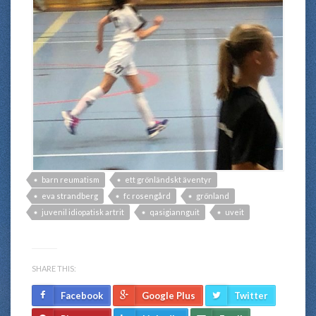
barn reumatism
ett grönländskt äventyr
eva strandberg
fc rosengård
grönland
juvenil idiopatisk artrit
qasigiannguit
uveit
SHARE THIS:
Facebook
Google Plus
Twitter