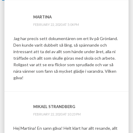
MARTINA
FEBRUARY 22, 2020 AT 5:04 PM
Jag har precis sett dokumentären om ert liv på Grönland.
Den kunde varit dubbelt så lång, så spännande och
intressant att ta del av allt som hände under året, alla ni
träffade och allt som skulle göras med skola och arbete.
Roligast var att se era flickor som sprudlade och var så
nära vänner som fann så mycket glädje i varandra. Vilken
gåva!
MIKAEL STRANDBERG
FEBRUARY 22, 2020 AT 10:23 PM
Hej Martina! En sann gåva! Helt klart har allt resande, allt