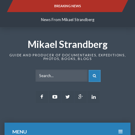
Skip
BREAKING NEWS
News From Mikael Strandberg
to
content
News From Mikael Strandberg
News From Mikael Strandberg
Mikael Strandberg
GUIDE AND PRODUCER OF DOCUMENTARIES, EXPEDITIONS,
PHOTOS, BOOKS, BLOGS
SEARCH
Facebook
Youtube
Twitter
Google
LinkedIn
Plus
MENU