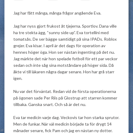
Jag har fått många, många frågor angående Eva.
Jag har nyss gjort frukost åt tjejerna. Sportlov. Dana ville
ha tre stekta ägg, “sunny side up”. Eva tortellini med
tomatsås. De ser bägge samtidigt på sina IPADs. Roblox
grejer. Eva kisar. I april är det dags för operation av
hennes höger öga. Hon ser nästan ingenting på det nu.
Jag märkte det när hon spelade fotboll för ett par veckor
sedan och inte såg sina motståndare på höger sida. Då
åkte vi till läkaren några dagar senare. Hon har grå starr
igen.
Nu var det förväntat. Redan vid de första operationerna
på ögonen sade Per Riis på Glostrup att starren kommer
tillbaka. Ganska snart. Och så är det nu.
Eva tar medicin varje dag. Veckovis tar hon starka sprutor.
Men de funkar. När väl medicin började ta för drygt 14
månader senare, fick Pam och jag en nästan ny dotter.