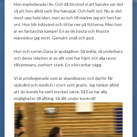
Hon exploderade i liv. Och då förstod vi att kanske var det
så att hon alltid varit lite halvsjuk. Och haft ont. Nu är det
mest upp hela iden, men av och till märker jag att hon har
ont. Hon blir inåtvänd och tittar ner på fötterna. Men hon
är en fantastisk kämpe! En av de bästa och finaste
människor jag mött. Genuint snäll och god.
Hon och syrran Dana är gudagåvor. Så enkla, så underbara
och deras relation är av allt som har hänt och alla resor
tillsammans, oerhört stark. En oforcerbar vägg.
Vi är privilegierade som är skandinaver och därför får
sjukvård och medicin i stort sett gratis. Jag tänker alltid
att du kunde ha varit mycket värre. Så Eva har alla
möjligheter till allting. Så allt under kontroll!