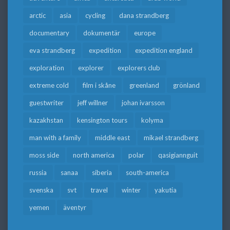
arctic
asia
cycling
dana strandberg
documentary
dokumentär
europe
eva strandberg
expedition
expedition england
exploration
explorer
explorers club
extreme cold
film i skåne
greenland
grönland
guestwriter
jeff willner
johan ivarsson
kazakhstan
kensington tours
kolyma
man with a family
middle east
mikael strandberg
moss side
north america
polar
qasigiannguit
russia
sanaa
siberia
south-america
svenska
svt
travel
winter
yakutia
yemen
äventyr