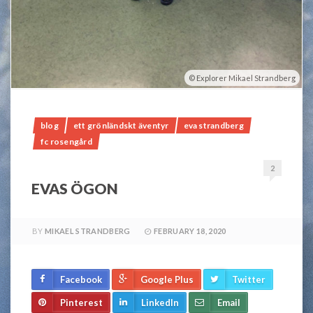
Explorer Mikael Strandberg
blog
ett grönländskt äventyr
eva strandberg
fc rosengård
2
EVAS ÖGON
BY
MIKAEL STRANDBERG
FEBRUARY 18, 2020
Facebook
Google Plus
Twitter
Pinterest
LinkedIn
Email