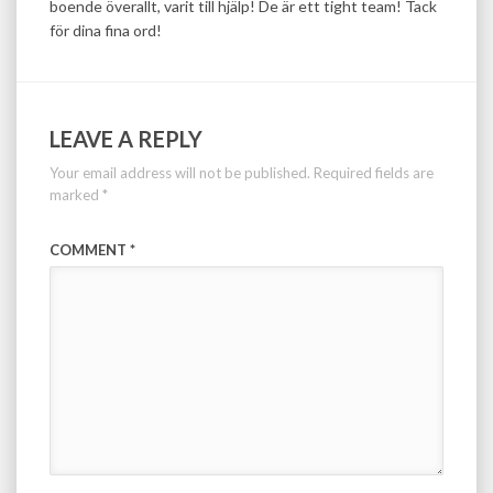
boende överallt, varit till hjälp! De är ett tight team! Tack
för dina fina ord!
LEAVE A REPLY
Your email address will not be published.
Required fields are
marked
*
COMMENT
*