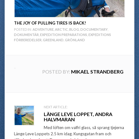
THE JOY OF PULLING TIRES IS BACK!
POSTED IN:
ADVENTURE
,
ARCTIC
,
BLOG
,
DOCUMENTARY
,
DOKUMENTÄR
,
EXPEDITION PREPARATIONS
,
EXPEDITIONS
FÖRBEREDELSER
,
GREENLAND
,
GRÖNLAND
POSTED BY:
MIKAEL STRANDBERG
Post
NEXT ARTICLE:
LÄNGE LEVE LOPPET, ANDRA
navigation
HALVMARAN
Med löften om valfri glass, så sprang tjejerna
Länge Leve Loppets 2.5 km idag. Kungsgatan fram och