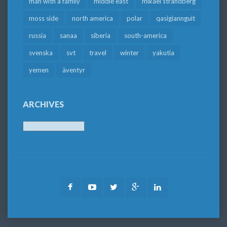
man with a family
middle east
mikael strandberg
moss side
north america
polar
qasigiannguit
russia
sanaa
siberia
south-america
svenska
svt
travel
winter
yakutia
yemen
äventyr
ARCHIVES
Archives
Facebook
Youtube
Twitter
Google
LinkedIn
Plus