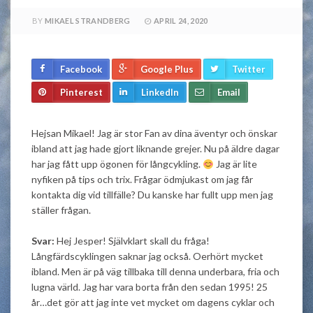
BY
MIKAEL STRANDBERG
APRIL 24, 2020
Facebook
Google Plus
Twitter
Pinterest
LinkedIn
Email
Hejsan Mikael! Jag är stor Fan av dina äventyr och önskar
ibland att jag hade gjort liknande grejer. Nu på äldre dagar
har jag fått upp ögonen för långcykling.
Jag är lite
nyfiken på tips och trix. Frågar ödmjukast om jag får
kontakta dig vid tillfälle? Du kanske har fullt upp men jag
ställer frågan.
Svar:
Hej Jesper! Självklart skall du fråga!
Långfärdscyklingen saknar jag också. Oerhört mycket
ibland. Men är på väg tillbaka till denna underbara, fria och
lugna värld. Jag har vara borta från den sedan 1995! 25
år…det gör att jag inte vet mycket om dagens cyklar och