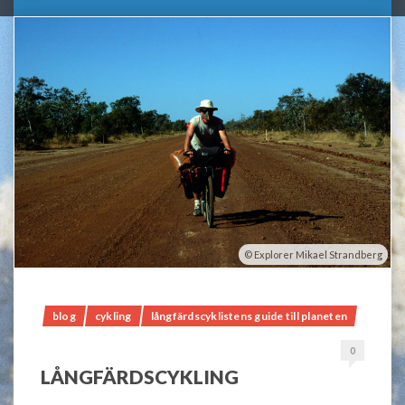
Explorer Mikael Strandberg
blog
cykling
långfärdscyklistens guide till planeten
0
LÅNGFÄRDSCYKLING