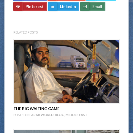
Pinterest
LinkedIn
Email
RELATED POSTS
THE BIG WAITING GAME
POSTED IN:
ARAB WORLD
,
BLOG
,
MIDDLE EAST