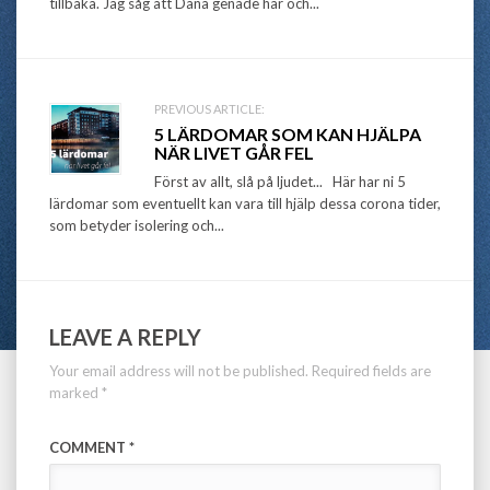
tillbaka. Jag såg att Dana genade här och...
PREVIOUS ARTICLE:
5 LÄRDOMAR SOM KAN HJÄLPA
NÄR LIVET GÅR FEL
Först av allt, slå på ljudet... Här har ni 5
lärdomar som eventuellt kan vara till hjälp dessa corona tider,
som betyder isolering och...
LEAVE A REPLY
Your email address will not be published.
Required fields are
marked
*
COMMENT
*