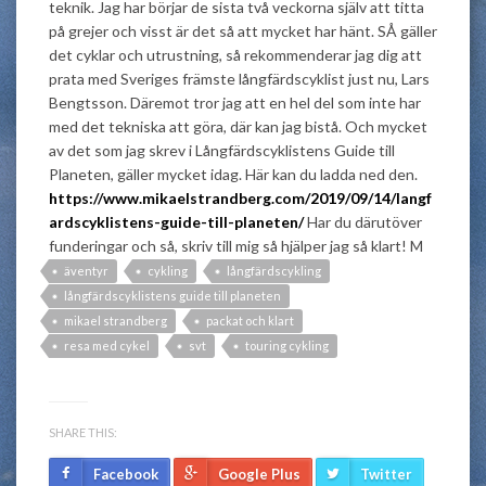
teknik. Jag har börjar de sista två veckorna själv att titta
på grejer och visst är det så att mycket har hänt. SÅ gäller
det cyklar och utrustning, så rekommenderar jag dig att
prata med Sveriges främste långfärdscyklist just nu, Lars
Bengtsson. Däremot tror jag att en hel del som inte har
med det tekniska att göra, där kan jag bistå. Och mycket
av det som jag skrev i Långfärdscyklistens Guide till
Planeten, gäller mycket idag. Här kan du ladda ned den.
https://www.mikaelstrandberg.com/2019/09/14/langf
ardscyklistens-guide-till-planeten/
Har du därutöver
funderingar och så, skriv till mig så hjälper jag så klart! M
äventyr
cykling
långfärdscykling
långfärdscyklistens guide till planeten
mikael strandberg
packat och klart
resa med cykel
svt
touring cykling
SHARE THIS:
Facebook
Google Plus
Twitter