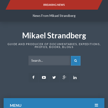
Skip
BREAKING NEWS
News From Mikael Strandberg
to
content
News From Mikael Strandberg
News From Mikael Strandberg
Mikael Strandberg
GUIDE AND PRODUCER OF DOCUMENTARIES, EXPEDITIONS,
PHOTOS, BOOKS, BLOGS
SEARCH
Facebook
Youtube
Twitter
Google
LinkedIn
Plus
MENU