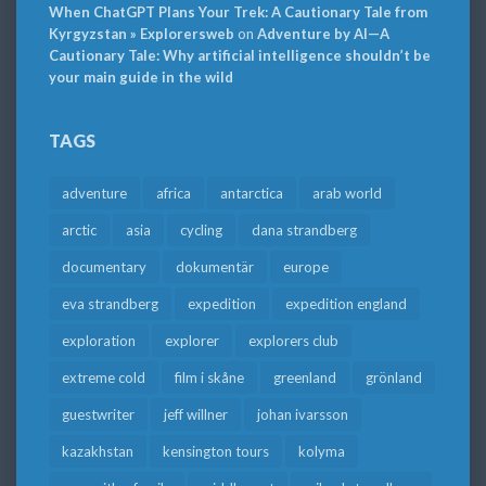
When ChatGPT Plans Your Trek: A Cautionary Tale from
Kyrgyzstan » Explorersweb
on
Adventure by AI—A
Cautionary Tale: Why artificial intelligence shouldn’t be
your main guide in the wild
TAGS
adventure
africa
antarctica
arab world
arctic
asia
cycling
dana strandberg
documentary
dokumentär
europe
eva strandberg
expedition
expedition england
exploration
explorer
explorers club
extreme cold
film i skåne
greenland
grönland
guestwriter
jeff willner
johan ivarsson
kazakhstan
kensington tours
kolyma