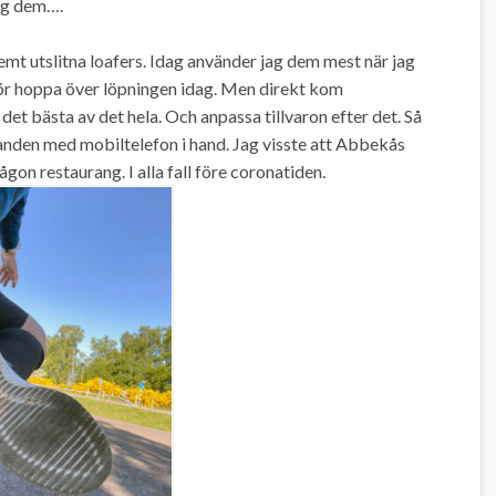
sig dem….
tremt utslitna loafers. Idag använder jag dem mest när jag
g för hoppa över löpningen idag. Men direkt kom
det bästa av det hela. Och anpassa tillvaron efter det. Så
randen med mobiltelefon i hand. Jag visste att Abbekås
gon restaurang. I alla fall före coronatiden.