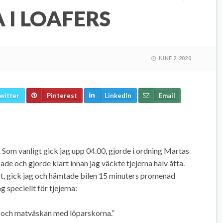
I LOAFERS
JUNE 2, 2020
witter
Pinterest
LinkedIn
Email
. Som vanligt gick jag upp 04.00, gjorde i ordning Martas
de och gjorde klart innan jag väckte tjejerna halv åtta.
igt, gick jag och hämtade bilen 15 minuters promenad
 speciellt för tjejerna:
 och matväskan med löparskorna.”