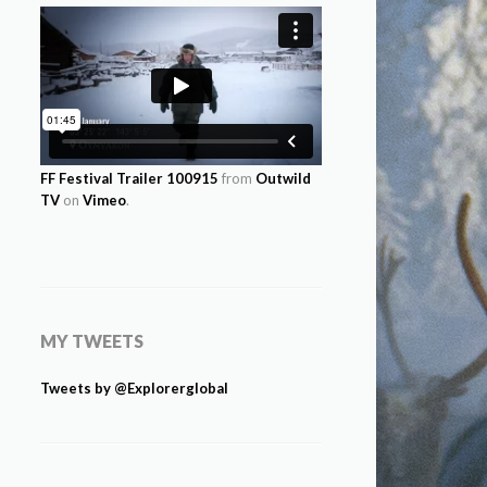
FF Festival Trailer 100915
from
Outwild
TV
on
Vimeo
.
MY TWEETS
Tweets by @Explorerglobal