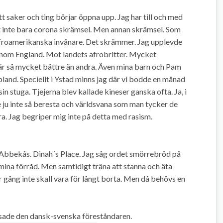
t saker och ting börjar öppna upp. Jag har till och med
et inte bara corona skrämsel. Men annan skrämsel. Som
froamerikanska invånare. Det skrämmer. Jag upplevde
nom England. Mot landets afrobritter. Mycket
 är så mycket bättre än andra. Även mina barn och Pam
ibland. Speciellt i Ystad minns jag där vi bodde en månad
 stuga. Tjejerna blev kallade kineser ganska ofta. Ja, i
e ju inte så beresta och världsvana som man tycker de
a. Jag begriper mig inte på detta med rasism.
 Abbekås. Dinah´s Place. Jag såg ordet smörrebröd på
 mina förråd. Men samtidigt träna att stanna och äta
er gång inte skall vara för långt borta. Men då behövs en
a sade den dansk-svenska föreståndaren.