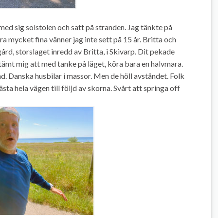
ed sig solstolen och satt på stranden. Jag tänkte på
 mycket fina vänner jag inte sett på 15 år. Britta och
d, storslaget inredd av Britta, i Skivarp. Dit pekade
stämt mig att med tanke på läget, köra bara en halvmara.
d. Danska husbilar i massor. Men de höll avståndet. Folk
sta hela vägen till följd av skorna. Svårt att springa off