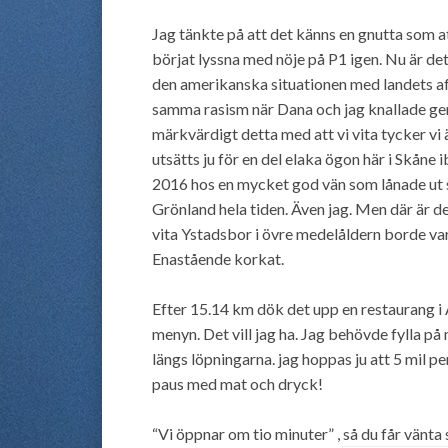
Jag tänkte på att det känns en gnutta som at
börjat lyssna med nöje på P1 igen. Nu är d
den amerikanska situationen med landets a
samma rasism när Dana och jag knallade ge
märkvärdigt detta med att vi vita tycker vi
utsätts ju för en del elaka ögon här i Skåne 
2016 hos en mycket god vän som lånade ut sin
Grönland hela tiden. Även jag. Men där är d
vita Ystadsbor i övre medelåldern borde var
Enastående korkat.
Efter 15.14 km dök det upp en restaurang i
menyn. Det vill jag ha. Jag behövde fylla på
längs löpningarna. jag hoppas ju att 5 mil p
paus med mat och dryck!
“Vi öppnar om tio minuter” , så du får vänt