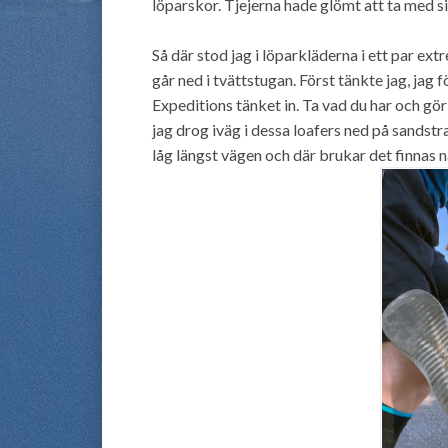
löparskor. Tjejerna hade glömt att ta med 
Så där stod jag i löparkläderna i ett par ex
går ned i tvättstugan. Först tänkte jag, ja
Expeditions tänket in. Ta vad du har och gör 
jag drog iväg i dessa loafers ned på sandst
låg längst vägen och där brukar det finnas nå