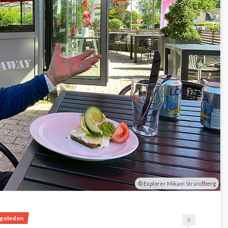
Explorer Mikael Strandberg
igeleden
0