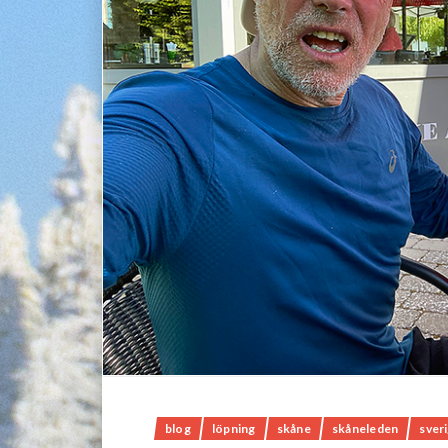
blog
löpning
skåne
skåneleden
sver