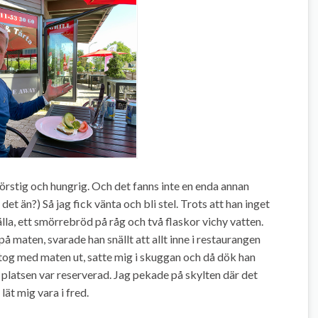
 törstig och hungrig. Och det fanns inte en enda annan
det än?) Så jag fick vänta och bli stel. Trots att han inget
tälla, ett smörrebröd på råg och två flaskor vichy vatten.
å maten, svarade han snällt att allt inne i restaurangen
 tog med maten ut, satte mig i skuggan och då dök han
platsen var reserverad. Jag pekade på skylten där det
ät mig vara i fred.