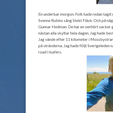
En underbar morgon. Folk hade redan tagit m
Svenne Rubins sång Stekt Fläsk. Och på några
Gunnar Hedman. De har en oerhört vacker går
nästan alla skyltar hela dagen. Jag hade be
Jag vände efter 11 kilometer i Mossbystran
på stränderna. Jag hade följt Sverigeleden nä
road i loafers.