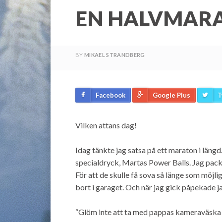
EN HALVMARA 
BY
MIKAEL STRANDBERG
Facebook
Google Plus
T
Vilken attans dag!
Idag tänkte jag satsa på ett maraton i längd
specialdryck, Martas Power Balls. Jag packa
För att de skulle få sova så länge som möjl
bort i garaget. Och när jag gick påpekade jag
“Glöm inte att ta med pappas kameraväska