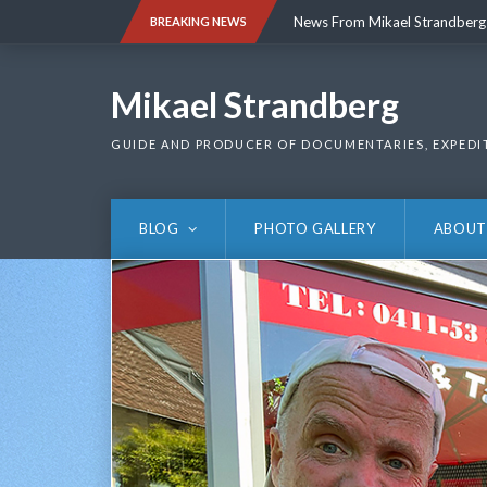
Skip
News From Mikael Strandberg
BREAKING NEWS
to
content
News From Mikael Strandberg
Mikael Strandberg
GUIDE AND PRODUCER OF DOCUMENTARIES, EXPEDI
BLOG
PHOTO GALLERY
ABOUT